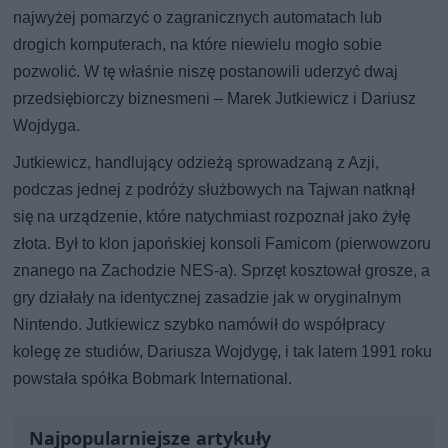
najwyżej pomarzyć o zagranicznych automatach lub
drogich komputerach, na które niewielu mogło sobie
pozwolić. W tę właśnie niszę postanowili uderzyć dwaj
przedsiębiorczy biznesmeni – Marek Jutkiewicz i Dariusz
Wojdyga.
Jutkiewicz, handlujący odzieżą sprowadzaną z Azji,
podczas jednej z podróży służbowych na Tajwan natknął
się na urządzenie, które natychmiast rozpoznał jako żyłę
złota. Był to klon japońskiej konsoli Famicom (pierwowzoru
znanego na Zachodzie NES-a). Sprzęt kosztował grosze, a
gry działały na identycznej zasadzie jak w oryginalnym
Nintendo. Jutkiewicz szybko namówił do współpracy
kolegę ze studiów, Dariusza Wojdygę, i tak latem 1991 roku
powstała spółka Bobmark International.
Najpopularniejsze artykuły