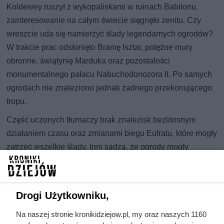
Koldewey ruszył z wykopaliskami w ruinach Babilonu,
zainteresowanie na całym świecie sięgnęło zenitu. Czy
wreszcie uda się namierzyć ślady legendarnych ogrodów?
W trakcie prac odsłonięto Bramę Isztar, potężne mury
obronne, świątynię Marduka oraz pozostałości
monumentalnego pałacu Nabuchodonozora II. Po samych
ogrodach nie znaleziono jednak żadnego przekonującego
tropu.
Część uczonych tłumaczy brak znalezisk bezlitosnym
działaniem czasu oraz zmianami biegu Eufratu, które mogły
zatrzeć wszelkie ślady. Inni sądzą, że ogrody mogły
znajdować się w innej, wciąż nieprzebadanej części
miasta. Coraz częściej powraca jednak myśl, że
poszukiwania od początku prowadzone są w niewłaściwym
Drogi Użytkowniku,
miejscu. W 2013 roku brytyjska badaczka Stephanie Dalley
wysunęła hipotezę, która odwróciła dotychczasowe
Na naszej stronie kronikidziejow.pl, my oraz naszych 1160