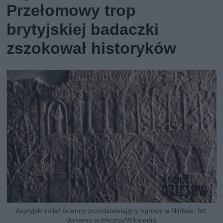
Przełomowy trop
brytyjskiej badaczki
zszokował historyków
Asyryjski relief ścienny przedstawiający ogrody w Niniwie, fot.
domena publiczna/Wikipedia