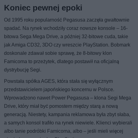
Koniec pewnej epoki
Od 1995 roku popularność Pegasusa zaczęła gwałtownie
spadać. Na rynek wchodziły coraz nowsze konsole – 16-
bitowa Sega Mega Drive, a później 32-bitowe cuda, takie
jak Amiga CD32, 3DO czy wreszcie PlayStation. Bobmark
doskonale zdawał sobie sprawę, że 8-bitowy klon
Famicoma to przeżytek, dlatego postawił na oficjalną
dystrybucję Segi.
Powstała spółka AGES, która stała się wyłącznym
przedstawicielem japońskiego koncernu w Polsce.
Wprowadzono nawet Power Pegasusa – klona Segi Mega
Drive, który miał być pomostem między starą a nową
generacją. Niestety, kampania reklamowa była zbyt słaba,
a samych konsol trafiło na rynek niewiele. Klienci wybierali
albo tanie podróbki Famicoma, albo – jeśli mieli więcej