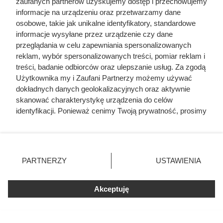
zaufanych partnerów uzyskujemy dostęp i przechowujemy
ustalenia o 180 stopni.
informacje na urządzeniu oraz przetwarzamy dane
Przeczytaj również:
Lista cudów świata powstała z pasji...
osobowe, takie jak unikalne identyfikatory, standardowe
informacje wysyłane przez urządzenie czy dane
pierwszych turystów sprzed 2 tysięcy lat!
przeglądania w celu zapewniania spersonalizowanych
reklam, wybór spersonalizowanych treści, pomiar reklam i
treści, badanie odbiorców oraz ulepszanie usług. Za zgodą
Użytkownika my i Zaufani Partnerzy możemy używać
dokładnych danych geolokalizacyjnych oraz aktywnie
skanować charakterystykę urządzenia do celów
identyfikacji. Ponieważ cenimy Twoją prywatność, prosimy
o zgodę na korzystanie z tych technologii poprzez
kliknięcie „Akceptuję”. Zgoda jest dobrowolna i zawsze
możesz ją zmienić/wycofać klikając przycisk ustawień
prywatności znajdujący się w lewym dolnym rogu strony
PARTNERZY
USTAWIENIA
. Niektóre rodzaje przetwarzania danych nie wymagają
zgody użytkownika, ale masz prawo sprzeciwić się
Akceptuję
takiemu przetwarzaniu. Preferencje będą miały
zastosowania tylko na tej witrynie.
Zapoznaj się z poniższymi informacjami, abyś mógł