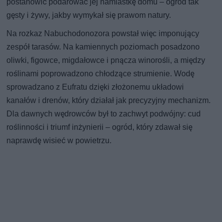
postanowić podarować jej namiastkę domu – ogród tak
gęsty i żywy, jakby wymykał się prawom natury.
Na rozkaz Nabuchodonozora powstał więc imponujący
zespół tarasów. Na kamiennych poziomach posadzono
oliwki, figowce, migdałowce i pnącza winorośli, a między
roślinami poprowadzono chłodzące strumienie. Wodę
sprowadzano z Eufratu dzięki złożonemu układowi
kanałów i drenów, który działał jak precyzyjny mechanizm.
Dla dawnych wędrowców był to zachwyt podwójny: cud
roślinności i triumf inżynierii – ogród, który zdawał się
naprawdę wisieć w powietrzu.