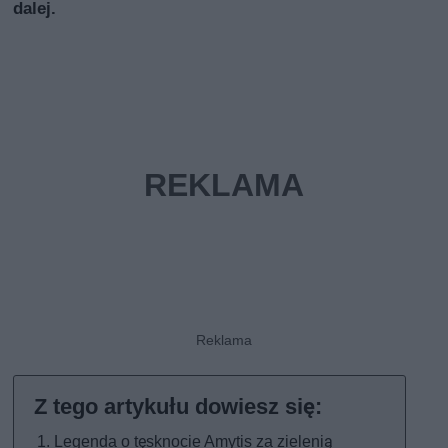
dalej.
Legenda o tęsknocie Amytis za zielenią