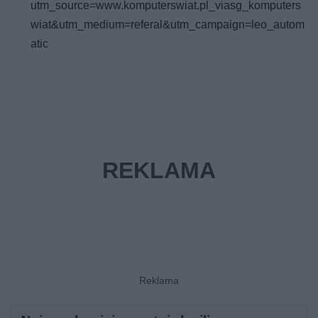
utm_source=www.komputerswiat.pl_viasg_komputers
wiat&utm_medium=referal&utm_campaign=leo_autom
atic