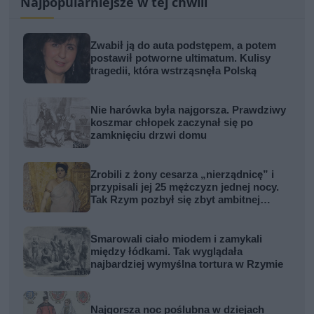
Najpopularniejsze w tej chwili
Zwabił ją do auta podstępem, a potem
postawił potworne ultimatum. Kulisy
tragedii, która wstrząsnęła Polską
Nie harówka była najgorsza. Prawdziwy
koszmar chłopek zaczynał się po
zamknięciu drzwi domu
Zrobili z żony cesarza „nierządnicę” i
przypisali jej 25 mężczyzn jednej nocy.
Tak Rzym pozbył się zbyt ambitnej
kobiety
Smarowali ciało miodem i zamykali
między łódkami. Tak wyglądała
najbardziej wymyślna tortura w Rzymie
Najgorsza noc poślubna w dziejach