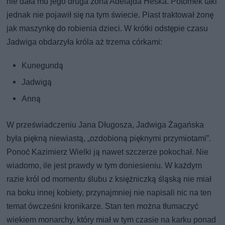
nie dała mu jego druga żona Adelajda Heska. Potomek taki
jednak nie pojawił się na tym świecie. Piast traktował żonę
jak maszynkę do robienia dzieci. W krótki odstępie czasu
Jadwiga obdarzyła króla aż trzema córkami:
Kunegundą
Jadwigą
Anną
W przeświadczeniu Jana Długosza, Jadwiga Żagańska
była piękną niewiastą, „ozdobioną pięknymi przymiotami”.
Ponoć Kazimierz Wielki ją nawet szczerze pokochał. Nie
wiadomo, ile jest prawdy w tym doniesieniu. W każdym
razie król od momentu ślubu z księżniczką śląską nie miał
na boku innej kobiety, przynajmniej nie napisali nic na ten
temat ówcześni kronikarze. Stan ten można tłumaczyć
wiekiem monarchy, który miał w tym czasie na karku ponad