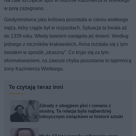
Na całe szczęście spór w rodzinie Kazimierza III Wielkiego
w porę zażegnano.
Giedyminówna jako królowa pozostała w cieniu wielkiego
męża, który ciągle był w rozjazdach. Sytuacja ta trwała aż
do 1339 roku. Wtedy bowiem nastąpiła jej śmierć. Według
jednego z roczników krakowskich, Anna rozstała się z tym
światem w sposób „straszny”. Co kryje się za tym
sformułowaniem, na zawsze chyba pozostanie to tajemnicą
żony Kazimierza Wielkiego.
To czytają teraz inni
Zdrady z obojgiem płci i romans z
siostrą. Ta relacja była najbardziej
toksycznym związkiem w historii sztuki