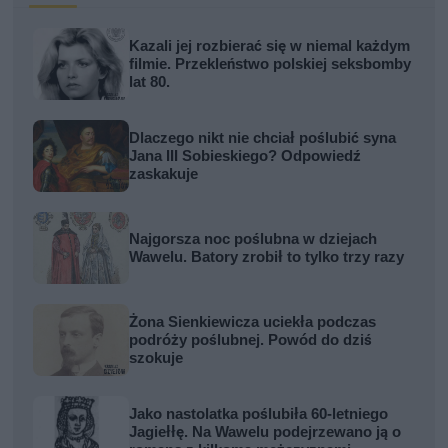
Kazali jej rozbierać się w niemal każdym
filmie. Przekleństwo polskiej seksbomby
lat 80.
Dlaczego nikt nie chciał poślubić syna
Jana III Sobieskiego? Odpowiedź
zaskakuje
Najgorsza noc poślubna w dziejach
Wawelu. Batory zrobił to tylko trzy razy
Żona Sienkiewicza uciekła podczas
podróży poślubnej. Powód do dziś
szokuje
Jako nastolatka poślubiła 60-letniego
Jagiełłę. Na Wawelu podejrzewano ją o