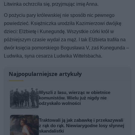
Litwinka ochrzciła się, przyjmując imię Anna.
O pożyciu pary królewskiej nie sposób nic pewnego
powiedzieć. Księżniczka urodziła Kazimierzowi dwójkę
dzieci: Elżbietę i Kunegundę. Wszystkie córki król w
późniejszym czasie wydał za mąż. I tak Elżbieta trafiła na
dwór księcia pomorskiego Bogusława V, zaś Kunegunda –
Ludwika, syna cesarza Ludwika Wittelsbacha.
Najpopularniejsze artykuły
Wyszli z lasu, wierząc w obietnice
komunistów. Wielu już nigdy nie
odzyskało wolności
Traktowali ją jak zabawkę i przekazywali
z rąk do rąk. Niewiarygodne losy słynnej
skandalistki