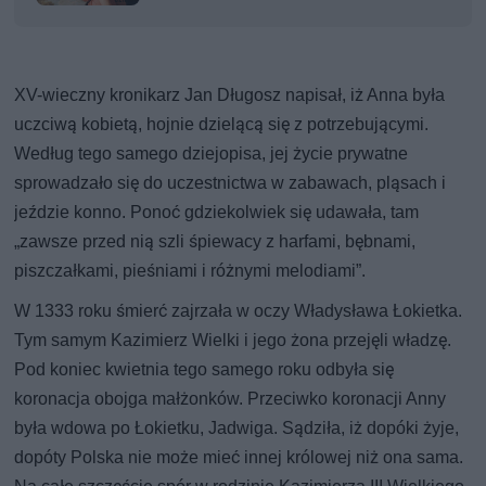
XV-wieczny kronikarz Jan Długosz napisał, iż Anna była
uczciwą kobietą, hojnie dzielącą się z potrzebującymi.
Według tego samego dziejopisa, jej życie prywatne
sprowadzało się do uczestnictwa w zabawach, pląsach i
jeździe konno. Ponoć gdziekolwiek się udawała, tam
„zawsze przed nią szli śpiewacy z harfami, bębnami,
piszczałkami, pieśniami i różnymi melodiami”.
W 1333 roku śmierć zajrzała w oczy Władysława Łokietka.
Tym samym Kazimierz Wielki i jego żona przejęli władzę.
Pod koniec kwietnia tego samego roku odbyła się
koronacja obojga małżonków. Przeciwko koronacji Anny
była wdowa po Łokietku, Jadwiga. Sądziła, iż dopóki żyje,
dopóty Polska nie może mieć innej królowej niż ona sama.