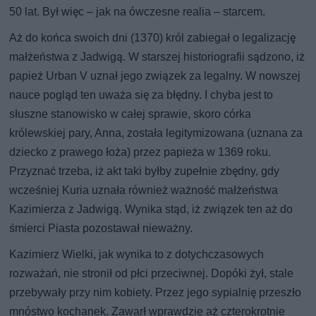
50 lat. Był więc – jak na ówczesne realia – starcem.
Aż do końca swoich dni (1370) król zabiegał o legalizację
małżeństwa z Jadwigą. W starszej historiografii sądzono, iż
papież Urban V uznał jego związek za legalny. W nowszej
nauce pogląd ten uważa się za błędny. I chyba jest to
słuszne stanowisko w całej sprawie, skoro córka
królewskiej pary, Anna, została legitymizowana (uznana za
dziecko z prawego łoża) przez papieża w 1369 roku.
Przyznać trzeba, iż akt taki byłby zupełnie zbędny, gdy
wcześniej Kuria uznała również ważność małżeństwa
Kazimierza z Jadwigą. Wynika stąd, iż związek ten aż do
śmierci Piasta pozostawał nieważny.
Kazimierz Wielki, jak wynika to z dotychczasowych
rozważań, nie stronił od płci przeciwnej. Dopóki żył, stale
przebywały przy nim kobiety. Przez jego sypialnię przeszło
mnóstwo kochanek. Zawarł wprawdzie aż czterokrotnie