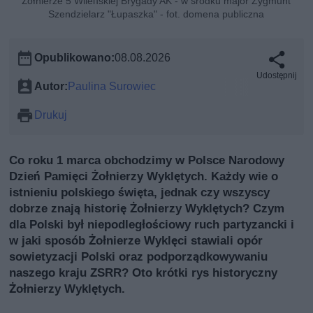
Żołnierze 5 Wileńskiej Brygady AK - w środku major Zygmunt
Szendzielarz "Łupaszka" - fot. domena publiczna
Opublikowano:
08.08.2026
Udostępnij
Autor:
Paulina Surowiec
Drukuj
Co roku 1 marca obchodzimy w Polsce Narodowy
Dzień Pamięci Żołnierzy Wyklętych. Każdy wie o
istnieniu polskiego święta, jednak czy wszyscy
dobrze znają historię Żołnierzy Wyklętych? Czym
dla Polski był niepodległościowy ruch partyzancki i
w jaki sposób Żołnierze Wyklęci stawiali opór
sowietyzacji Polski oraz podporządkowywaniu
naszego kraju ZSRR? Oto krótki rys historyczny
Żołnierzy Wyklętych.