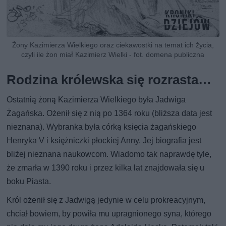
Żony Kazimierza Wielkiego oraz ciekawostki na temat ich życia,
czyli ile żon miał Kazimierz Wielki - fot. domena publiczna
Rodzina królewska się rozrasta…
Ostatnią żoną Kazimierza Wielkiego była Jadwiga
Żagańska. Ożenił się z nią po 1364 roku (bliższa data jest
nieznana). Wybranka była córką księcia żagańskiego
Henryka V i księżniczki płockiej Anny. Jej biografia jest
bliżej nieznana naukowcom. Wiadomo tak naprawdę tyle,
że zmarła w 1390 roku i przez kilka lat znajdowała się u
boku Piasta.
Król ożenił się z Jadwigą jedynie w celu prokreacyjnym,
chciał bowiem, by powiła mu upragnionego syna, którego