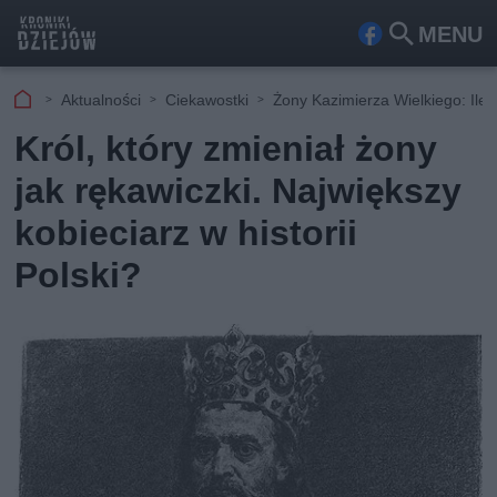
MENU
Fa
Szu
ceb
kaj
Aktualności
Ciekawostki
Żony Kazimierza Wielkiego: Ile 
ook
Król, który zmieniał żony
jak rękawiczki. Największy
kobieciarz w historii
Polski?