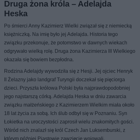
Druga żona króla – Adelajda
Heska
Po śmierci Anny Kazimierz Wielki związał się z niemiecką
księżniczką. Na imię było jej Adelajda. Historia tego
związku przekonuje, że potomstwo w dawnych wiekach
odgrywało wielką rolę. Druga żona Kazimierza III Wielkiego
okazała się bowiem bezpłodna.
Rodzina Adelajdy wywodziła się z Hesji. Jej ojciec Henryk
II Żelazny jako landgraf Turyngii doczekał się pięciorga
dzieci. Przyszła królowa Polski była najprawdopodobniej
jego najstarszą córką. Adelajda Heska w dniu zawarcia
związku małżeńskiego z Kazimierzem Wielkim miała około
18 lat życia za sobą. Ich ślub odbył się w Poznaniu. Syn
Łokietka na uroczystości zaprosił wielu znakomitych gości.
Wśród nich znalazł się król Czech Jan Luksemburski, z
którym później Piastowie zawzięcie wojowali.