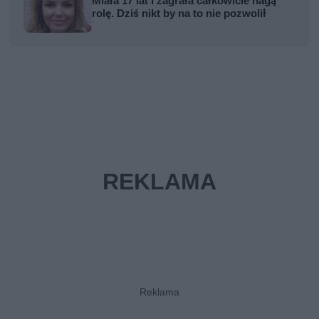
Miała 17 lat i zagrała całkowicie nagą
rolę. Dziś nikt by na to nie pozwolił