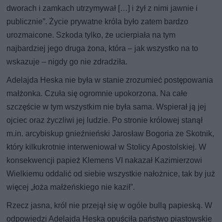
dworach i zamkach utrzymywał […] i żył z nimi jawnie i
publicznie”. Życie prywatne króla było zatem bardzo
urozmaicone. Szkoda tylko, że ucierpiała na tym
najbardziej jego druga żona, która – jak wszystko na to
wskazuje – nigdy go nie zdradziła.
Adelajda Heska nie była w stanie zrozumieć postępowania
małżonka. Czuła się ogromnie upokorzona. Na całe
szczęście w tym wszystkim nie była sama. Wspierał ją jej
ojciec oraz życzliwi jej ludzie. Po stronie królowej stanął
m.in. arcybiskup gnieźnieński Jarosław Bogoria ze Skotnik,
który kilkukrotnie interweniował w Stolicy Apostolskiej. W
konsekwencji papież Klemens VI nakazał Kazimierzowi
Wielkiemu oddalić od siebie wszystkie nałożnice, tak by już
więcej „łoża małżeńskiego nie kaził”.
Rzecz jasna, król nie przejął się w ogóle bullą papieską. W
odpowiedzi Adelajda Heska opuściła państwo piastowskie