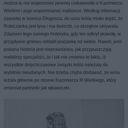
można tu nie wspomnieć pewnej ciekawostki o Kazimierzu
Wielkim i jego wspomnianej małżonce. Według informacji
zawartej w kronice Długosza, do uszu króla miało dojść, że
Rokiczanka jest łysa i ma świerzb, co skrzętnie ukrywała.
Zdaniem tego samego historyka, gdy ten odkrył prawdę, w
przypływie gniewu oddalił prażankę od siebie. Nawet, jeśli
podana historia jest nieprawdziwa, jak przypuszczają
niektórzy specjaliści, to i tak nie zmienia to faktu, iż
wszystkie dotychczasowe związki króla należały do
wybitnie nieudanych. Nie trzeba chyba dodawać, że wina
leżała głównie po stronie Kazimierza III Wielkiego, który
zmieniał partnerki jak rękawiczki.