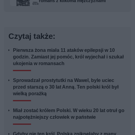
romans z kilkoma mężczyznami
Czytaj także:
Pierwsza żona miała 11 ataków epilepsji w 10
godzin. Zamiast jej pomóc, król wyjechał i szukał
ukojenia w romansach
Sprowadzał prostytutki na Wawel, byle uciec
przed starszą o 30 lat Anną. Ten polski król był
wielką porażką
Miał zostać królem Polski. W wieku 20 lat otruł go
najpotężniejszy człowiek w państwie
Gdyby nie ten król, Polska zniknęłaby z mapy