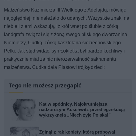
Małżeństwo Kazimierza III Wielkiego z Adelajdą, mówiąc
najoględniej, nie należało do udanych. Wszystkie znaki na
niebie i ziemi wskazują, iż król wnet po ślubie z córką
landgrafa związał się z żoną swego bliskiego dworzanina
Niemierzy, Cudką, córką kasztelana sieciechowskiego
Pełki. Jak stąd widać, syn Łokietka był bardzo kochliwy i
praktycznie miał za nic nierozerwalność sakramentu
małżeństwa. Cudka dała Piastowi trójkę dzieci:
Tego nie możesz przegapić
Kat w spódnicy. Najokrutniejsza
nadzorczyni Auschwitz przed egzekucją
wykrzyknęła „Niech żyje Polska!”
Zginął z rąk kobiety, którą próbował