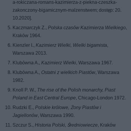
a-rokiczana-romans-kazimierza-z-piekna-czeszka-
zakonczony-bigamicznym-malzenstwem; dostęp: 20.
10.2020].
Kaczmarczyk Z.,
Polska czasów Kazimierza Wielkiego
,
Kraków 1964.
Kienzler I.,
Kazimierz Wielki, Wielki bigamista
,
Warszawa 2013.
Klubówna A.,
Kazimierz Wielki
, Warszawa 1967.
Klubówna A.,
Ostatni z wielkich Piastów
, Warszawa
1982.
Knoll P. W.,
The rise of the Polish monarchy, Piast
Poland in East Central Europe
, Chicago-London 1972.
Rudzki E.,
Polskie królowe, Żony Piastów i
Jagiellonów
, Warszawa 1990.
Szczur S.,
Historia Polski, Średniowiecze
, Kraków