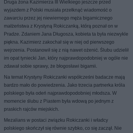
Druga żona Kazimierza III Wielkiego jeszcze przed
wyjazdem z Polski musiała przełknąć wiadomość o
zawarciu przez jej niewiernego męża bigamicznego
małżeństwa z Krystyną Rokiczanką, którą poznał on w
Pradze. Zdaniem Jana Długosza, kobieta ta była niezwykle
piękna. Kazimierz zakochał się w niej od pierwszego
wejrzenia. Postanowił się z nią nawet ożenić. Ślubu udzielił
im opat tyniecki Jan, który najprawdopodobniej w ogóle nie
zdawał sobie sprawy, że błogosławi bigamii.
Na temat Krystyny Rokiczanki współcześni badacze mają
bardzo mało do powiedzenia. Jako trzecia partnerka króla
polskiego była odeń najprawdopodobniej młodsza. W
momencie ślubu z Piastem była wdową po jednym z
praskich rajców miejskich.
Mezalians w postaci związku Rokiczanki i władcy
polskiego skończył się równie szybko, co się zaczął. Nie