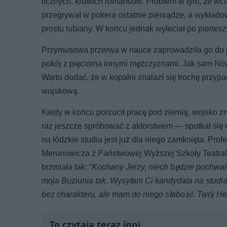
licznych, krótkich romansów. Problem w tym, że wci
przegrywał w pokera ostatnie pieniądze, a wykładowc
prostu lubiany. W końcu jednak wyleciał po pierwszy
Przymusowa przerwa w nauce zaprowadziła go do p
pokój z pięcioma innymi mężczyznami. Jak sam Nowi
Warto dodać, że w kopalni znalazł się trochę przyp
wojskową.
Kiedy w końcu porzucił pracę pod ziemią, wojsko z
raz jeszcze spróbować z aktorstwem — spotkał się
na łódzkie studia jest już dla niego zamknięta. Profe
Merunowicza z Państwowej Wyższej Szkoły Teatraln
brzmiała tak: “
Kochany Jerzy, niech będzie pochwal
moja Buziunia tak. Wysyłam Ci kandydata na studi
bez charakteru, ale mam do niego słabość. Twój He
To czytają teraz inni