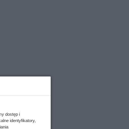
a.
iła
zinę.
my dostęp i
odzinnym
lne identyfikatory,
y miał
iania