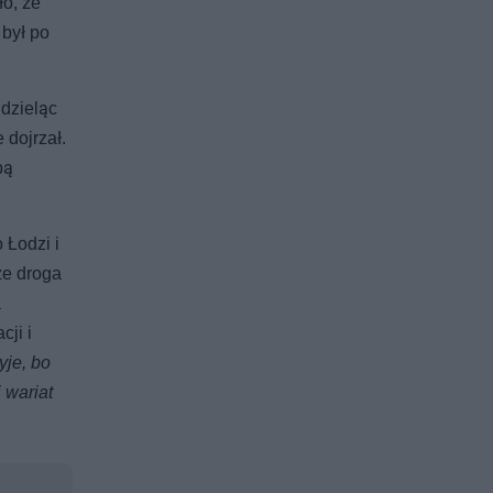
ło, że
 był po
dzieląc
 dojrzał.
bą
 Łodzi i
że droga
a
ji i
yje, bo
 wariat