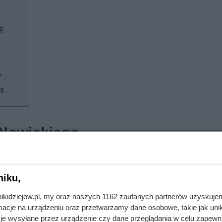
ę
o
os
 Nowickiego
939 roku w Kowalu — niewielkim miasteczku niedaleko Włocławk
eciństwo przypadło na czas II wojny światowej. Do tego dochodz
niku,
ał, że jedyną kozą, którą hodowali, potrafili wyżywić całą rod
nikidziejow.pl, my oraz naszych 1162 zaufanych partnerów uzyskuje
yła prosta. I nie wynikało to wyłącznie z braku pieniędzy w r
cje na urządzeniu oraz przetwarzamy dane osobowe, takie jak unika
nt — nie traktował szkolnych obowiązków zbyt poważnie. Kied
je wysyłane przez urządzenie czy dane przeglądania w celu zapewn