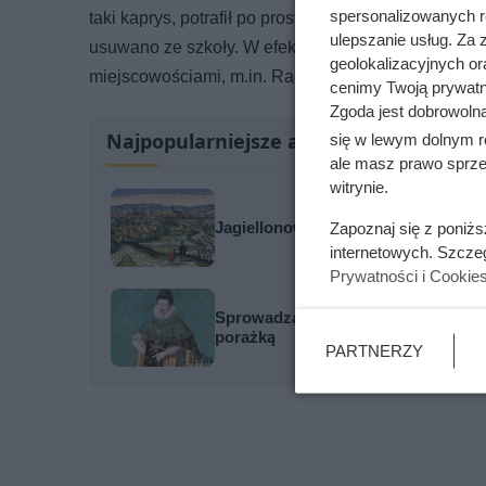
spersonalizowanych re
taki kaprys, potrafił po prostu wyjść z lekcji. A jak
ulepszanie usług. Za
usuwano ze szkoły. W efekcie Jan Nowicki zmieniał
geolokalizacyjnych or
miejscowościami, m.in. Radziejowem, Włocławkiem
cenimy Twoją prywatno
Zgoda jest dobrowoln
Najpopularniejsze artykuły
się w lewym dolnym r
ale masz prawo sprzec
witrynie.
Jagiellonowie skoczyli sobie do gar
Zapoznaj się z poniż
internetowych. Szcze
Prywatności i Cookie
Sprowadzał prostytutki na Wawel, by
porażką
PARTNERZY