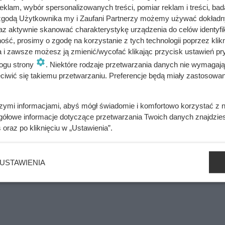
klam, wybór spersonalizowanych treści, pomiar reklam i treści, bad
 łatwo się domyślić, w tamtych realiach takich uczniów bez wahani
 zgodą Użytkownika my i Zaufani Partnerzy możemy używać dokład
 liceum aż siedem razy, przenosząc się między różnymi
az aktywnie skanować charakterystykę urządzenia do celów identyfi
, a nawet Bydgoszczą.
ść, prosimy o zgodę na korzystanie z tych technologii poprzez klikn
a i zawsze możesz ją zmienić/wycofać klikając przycisk ustawień pr
ogu strony
. Niektóre rodzaje przetwarzania danych nie wymagaj
iwić się takiemu przetwarzaniu. Preferencje będą miały zastosowania
deł o Węgry. Kto zdradził?
szymi informacjami, abyś mógł świadomie i komfortowo korzystać z
gółowe informacje dotyczące przetwarzania Twoich danych znajdzi
s
oraz po kliknięciu w „Ustawienia”.
le uciec przed starszą o 30 lat Anną. Ten polski król był wielką
USTAWIENIA