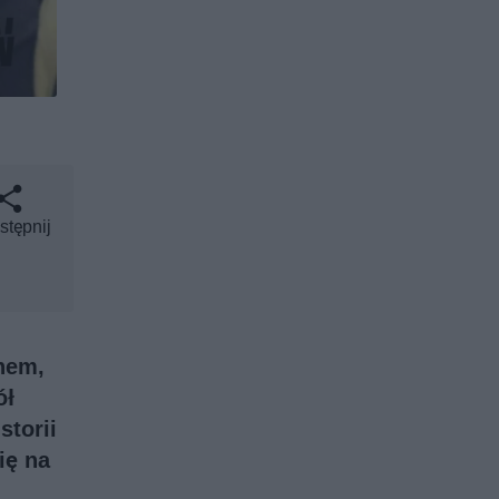
stępnij
anem,
ół
storii
ię na