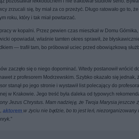
ąż pozostawał lekkoduchem i nie traktował studiów serio. Bywa
y zrzucali się, by miał za co przeżyć. Długo ratowało go to, że
m roku, który i tak miał powtarzać.
racy w kopalni. Przez pewien czas mieszkał w Domu Górnika, 
cki opowiadał, właśnie tamten okres sprawił, że błyskawicznie
adkiem — trafił tam, bo próbował uciec przed obowiązkową służ
nów zaczęło się o niego dopominać. Wtedy postanowił wrócić do
 nawet z profesorem Modrzewskim. Szybko okazało się jednak, 
sor stanął po jego stronie i wystawił list polecający do profesor
ej w Krakowie. Jego treść była daleka od typowych rekomendac
ony Jezus Chrystus. Mam nadzieję, że Twoja Marysia jeszcze ż
a,
aktorem
w życiu nie będzie, bo to jest leń, niezorganizowany i
nryk.
”