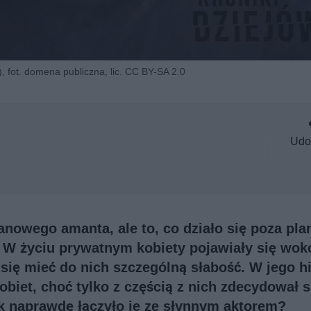
, fot. domena publiczna, lic. CC BY-SA 2.0
Udo
ranowego amanta, ale to, co działo się poza pl
. W życiu prywatnym kobiety pojawiały się wok
ię mieć do nich szczególną słabość. W jego hi
obiet, choć tylko z częścią z nich zdecydował s
ak naprawdę łączyło je ze słynnym aktorem?