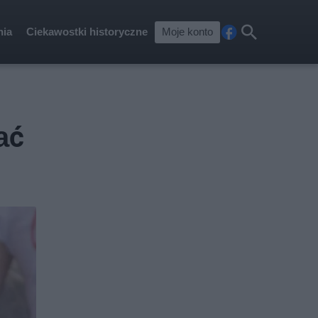
nia
Ciekawostki historyczne
Moje konto
Fa
Szu
ceb
kaj
ook
ać