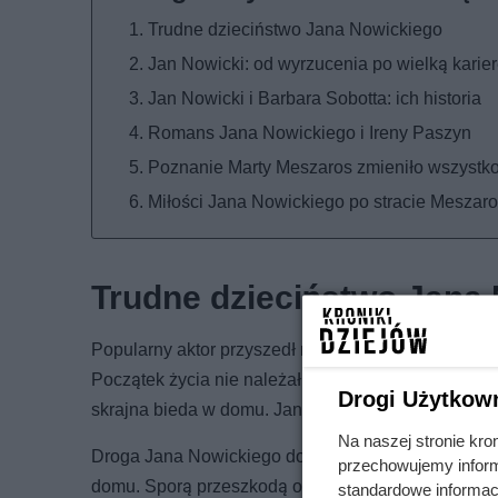
Trudne dzieciństwo Jana Nowickiego
Jan Nowicki: od wyrzucenia po wielką karier
Jan Nowicki i Barbara Sobotta: ich historia
Romans Jana Nowickiego i Ireny Paszyn
Poznanie Marty Meszaros zmieniło wszystk
Miłości Jana Nowickiego po stracie Meszar
Trudne dzieciństwo Jana
Popularny aktor przyszedł na świat 5 listopada 1
Początek życia nie należał do łatwych, bo jego dzi
Drogi Użytkow
skrajna bieda w domu. Jan Nowicki po latach opowiad
Na naszej stronie kro
Droga Jana Nowickiego do wykształcenia wcale nie b
przechowujemy informa
domu. Sporą przeszkodą okazał się jego temperame
standardowe informac