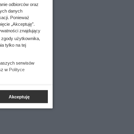
anie odbiorców oraz
a
nych danych
kacji. Ponieważ
ięcie „Akceptuję”.
ywatności znajdujący
ą zgody użytkownika,
 tylko na tej
 naszych serwisów
esz w
Polityce
Akceptuję