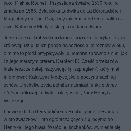
jako „Piękna Rouhet”. Przyszła na świat w 1530 roku, a
zmarła po 1586. Była córką Ludwika de La Béreaudière i
Magdaleny du Fou. Dzięki wysokiemu urodzeniu trafiła na
dwór Katarzyny Medycejskiej jako dama dworu.
To właśnie na królewskim dworze poznała Henryka – syna
królowej. Dzieliło ich ponad dwadzieścia lat różnicy wieku,
a mimo to plotki przypisywały jej romans zarówno z nim, jak
i z jego starszym bratem, Karolem IX. Część przekazów
idzie jeszcze dalej, nazywając ją „szpiegiem”, który miał
informować Katarzynę Medycejską o poczynaniach jej
synów. U schyłku życia pełniła natomiast funkcję
damy
d`atour
królowej Ludwiki Lotaryńskiej, żony Henryka
Walezego.
Ludwikę de La Béreaudière du Rouhet podejrzewano o
wiele związków – nie ograniczających się jedynie do
Henryka i jego brata. Wśród jej kochanków wymienia się