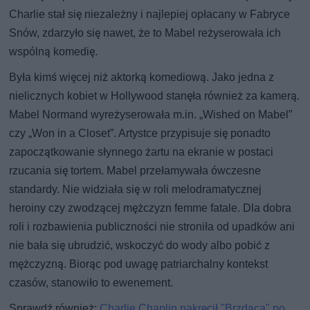
Charlie stał się niezależny i najlepiej opłacany w Fabryce
Snów, zdarzyło się nawet, że to Mabel reżyserowała ich
wspólną komedię.
Była kimś więcej niż aktorką komediową. Jako jedna z
nielicznych kobiet w Hollywood stanęła również za kamerą.
Mabel Normand wyreżyserowała m.in. „Wished on Mabel”
czy „Won in a Closet”. Artystce przypisuje się ponadto
zapoczątkowanie słynnego żartu na ekranie w postaci
rzucania się tortem. Mabel przełamywała ówczesne
standardy. Nie widziała się w roli melodramatycznej
heroiny czy zwodzącej mężczyzn femme fatale. Dla dobra
roli i rozbawienia publiczności nie stroniła od upadków ani
nie bała się ubrudzić, wskoczyć do wody albo pobić z
mężczyzną. Biorąc pod uwagę patriarchalny kontekst
czasów, stanowiło to ewenement.
Sprawdź również:
Charlie Chaplin nakręcił "Brzdąca" po