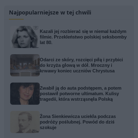
Najpopularniejsze w tej chwili
Kazali jej rozbierać się w niemal każdym
filmie. Przekleństwo polskiej seksbomby
lat 80.
Odarci ze skóry, rozcięci piłą i przybici
do krzyża głową w dół. Mroczny i
krwawy koniec uczniów Chrystusa
Zwabił ją do auta podstępem, a potem
postawił potworne ultimatum. Kulisy
tragedii, która wstrząsnęła Polską
Żona Sienkiewicza uciekła podczas
podróży poślubnej. Powód do dziś
szokuje