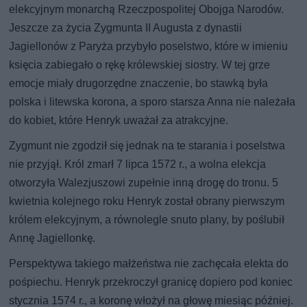
elekcyjnym monarchą Rzeczpospolitej Obojga Narodów.
Jeszcze za życia Zygmunta II Augusta z dynastii
Jagiellonów z Paryża przybyło poselstwo, które w imieniu
księcia zabiegało o rękę królewskiej siostry. W tej grze
emocje miały drugorzędne znaczenie, bo stawką była
polska i litewska korona, a sporo starsza Anna nie należała
do kobiet, które Henryk uważał za atrakcyjne.
Zygmunt nie zgodził się jednak na te starania i poselstwa
nie przyjął. Król zmarł 7 lipca 1572 r., a wolna elekcja
otworzyła Walezjuszowi zupełnie inną drogę do tronu. 5
kwietnia kolejnego roku Henryk został obrany pierwszym
królem elekcyjnym, a równolegle snuto plany, by poślubił
Annę Jagiellonkę.
Perspektywa takiego małżeństwa nie zachęcała elekta do
pośpiechu. Henryk przekroczył granicę dopiero pod koniec
stycznia 1574 r., a koronę włożył na głowę miesiąc później.