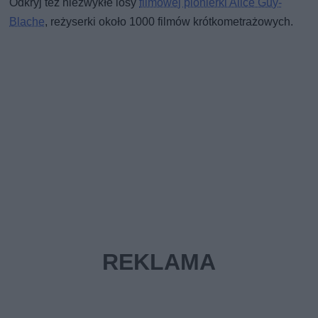
Odkryj też niezwykłe losy
filmowej pionierki Alice Guy-
Blache
, reżyserki około 1000 filmów krótkometrażowych.