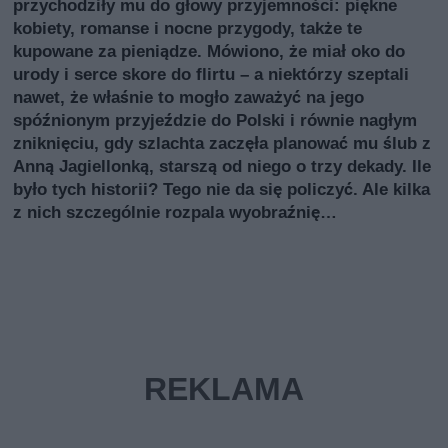
przychodziły mu do głowy przyjemności: piękne
kobiety, romanse i nocne przygody, także te
kupowane za pieniądze. Mówiono, że miał oko do
urody i serce skore do flirtu – a niektórzy szeptali
nawet, że właśnie to mogło zaważyć na jego
spóźnionym przyjeździe do Polski i równie nagłym
zniknięciu, gdy szlachta zaczęła planować mu ślub z
Anną Jagiellonką, starszą od niego o trzy dekady. Ile
było tych historii? Tego nie da się policzyć. Ale kilka
z nich szczególnie rozpala wyobraźnię…