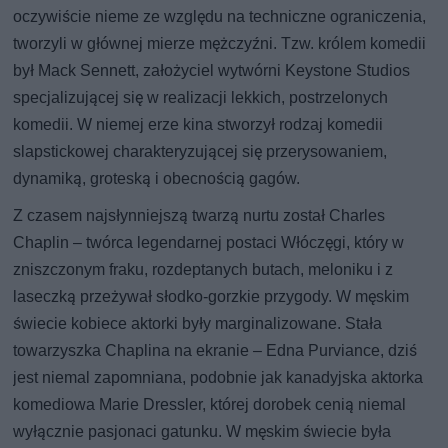
oczywiście nieme ze względu na techniczne ograniczenia,
tworzyli w głównej mierze mężczyźni. Tzw. królem komedii
był Mack Sennett, założyciel wytwórni Keystone Studios
specjalizującej się w realizacji lekkich, postrzelonych
komedii. W niemej erze kina stworzył rodzaj komedii
slapstickowej charakteryzującej się przerysowaniem,
dynamiką, groteską i obecnością gagów.
Z czasem najsłynniejszą twarzą nurtu został Charles
Chaplin – twórca legendarnej postaci Włóczęgi, który w
zniszczonym fraku, rozdeptanych butach, meloniku i z
laseczką przeżywał słodko-gorzkie przygody. W męskim
świecie kobiece aktorki były marginalizowane. Stała
towarzyszka Chaplina na ekranie – Edna Purviance, dziś
jest niemal zapomniana, podobnie jak kanadyjska aktorka
komediowa Marie Dressler, której dorobek cenią niemal
wyłącznie pasjonaci gatunku. W męskim świecie była