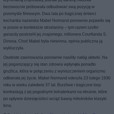
bezowocnie próbowała odbudować swą pozycję w
przemyśle filmowym. Dwa lata po tragicznej śmierci
kochanka nazwisko Mabel Normand ponownie pojawiło się
w prasie w kontekście strzelaniny – tym razem szofer
gwiazdy postrzelił jej znajomego, milionera Courtlanda S.
Dinesa. Choć Mabel była niewinna, opinia publiczna ją
wykluczyła.
Osobiste zawirowania ponownie nasiliły nałóg aktorki. Na
jej pogarszający się stan zdrowia wpłynęła ponadto
gruźlica, która w połączeniu z wyniszczeniem organizmu
odbierała jej życie. Mabel Normand odeszła 23 lutego 1930
roku w wieku zaledwie 37 lat. Burzliwe i tragiczne losy
kontrastują z jej pogodnymi bohaterkami na ekranie, które
po upływie dziesięcioleci wciąż bawią miłośników klasyki
kina.