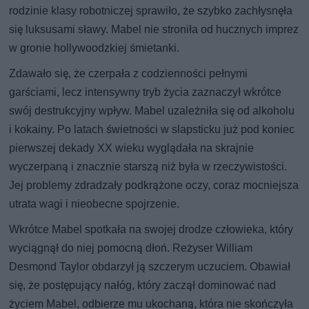
rodzinie klasy robotniczej sprawiło, że szybko zachłysnęła
się luksusami sławy. Mabel nie stroniła od hucznych imprez
w gronie hollywoodzkiej śmietanki.
Zdawało się, że czerpała z codzienności pełnymi
garściami, lecz intensywny tryb życia zaznaczył wkrótce
swój destrukcyjny wpływ. Mabel uzależniła się od alkoholu
i kokainy. Po latach świetności w slapsticku już pod koniec
pierwszej dekady XX wieku wyglądała na skrajnie
wyczerpaną i znacznie starszą niż była w rzeczywistości.
Jej problemy zdradzały podkrążone oczy, coraz mocniejsza
utrata wagi i nieobecne spojrzenie.
Wkrótce Mabel spotkała na swojej drodze człowieka, który
wyciągnął do niej pomocną dłoń. Reżyser William
Desmond Taylor obdarzył ją szczerym uczuciem. Obawiał
się, że postępujący nałóg, który zaczął dominować nad
życiem Mabel, odbierze mu ukochaną, która nie skończyła