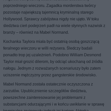
poprzedniego wieczoru. Zagadka morderstwa twórcy
pozostaje największą tajemnicą kryminalną starego
Hollywood. Sprawcy zabójstwa nigdy nie ujęto. W toku
śledztwa cień podejrzeń padł na wiele słynnych nazwisk z
branży – również na Mabel Normand.
Kochanka Taylora miała być ostatnią osobą goszczącą
feralnego wieczoru w willi reżysera. Śledczy badali
ponadto trop jej uzależnień. Podobno William Desmond
Taylor miał grozić dilerom, by odciąć ukochaną od źródła
nałogu. Jednym z rozważanych scenariuszy było zatem
uciszenie mężczyzny przez gangsterskie środowisko.
Mabel Normand została ostatecznie oczyszczona z
zarzutów. Upublicznienie szczegółów śledztwa,
powszechne zainteresowanie jej problemami z
substancjami odurzającymi i w końcu uwikłanie w sprawę
kryminalną zrujnowały jednak jej karierę. Aktorka