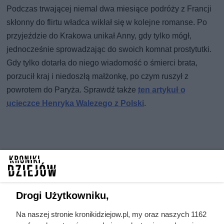
Podczas trwającej niemal dwa miesiące podróży z Francji
skłonny do flirtu władca wikłał się w kolejne romanse. Po
przyjeździe do Krakowa unikał Anny, gdy tylko mógł,
jednocześnie sprowadzając do swoich komnat prostytutki.
Gdy tylko dotarła do niego wiadomość o śmierci brata,
porzucił kraj i niedoszłą małżonkę, po czym ruszył z
powrotem do Paryża. Sprawdź także
ten artykuł o
ucieczce Henryka Walezego z Polski
.
Drogi Użytkowniku,
Na naszej stronie kronikidziejow.pl, my oraz naszych 1162