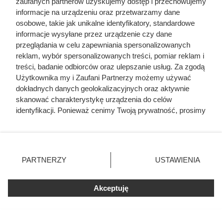
zaufanych partnerów uzyskujemy dostęp i przechowujemy
informacje na urządzeniu oraz przetwarzamy dane
osobowe, takie jak unikalne identyfikatory, standardowe
informacje wysyłane przez urządzenie czy dane
przeglądania w celu zapewniania spersonalizowanych
reklam, wybór spersonalizowanych treści, pomiar reklam i
treści, badanie odbiorców oraz ulepszanie usług. Za zgodą
Użytkownika my i Zaufani Partnerzy możemy używać
dokładnych danych geolokalizacyjnych oraz aktywnie
skanować charakterystykę urządzenia do celów
identyfikacji. Ponieważ cenimy Twoją prywatność, prosimy
o zgodę na korzystanie z tych technologii poprzez
kliknięcie „Akceptuję”. Zgoda jest dobrowolna i zawsze
możesz ją zmienić/wycofać klikając przycisk ustawień
prywatności znajdujący się w lewym dolnym rogu strony
PARTNERZY
USTAWIENIA
. Niektóre rodzaje przetwarzania danych nie wymagają
zgody użytkownika, ale masz prawo sprzeciwić się
Akceptuję
takiemu przetwarzaniu. Preferencje będą miały
zastosowania tylko na tej witrynie.
Zapoznaj się z poniższymi informacjami, abyś mógł