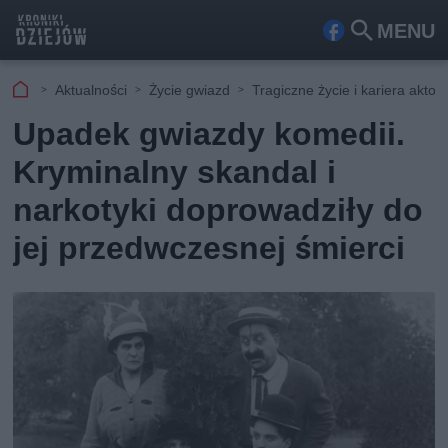
MENU
Fa
Szu
ceb
kaj
Aktualności
Życie gwiazd
Tragiczne życie i kariera akto
ook
Upadek gwiazdy komedii.
Kryminalny skandal i
narkotyki doprowadziły do
jej przedwczesnej śmierci