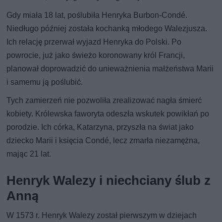
Gdy miała 18 lat, poślubiła Henryka Burbon-Condé.
Niedługo później została kochanką młodego Walezjusza.
Ich relację przerwał wyjazd Henryka do Polski. Po
powrocie, już jako świeżo koronowany król Francji,
planował doprowadzić do unieważnienia małżeństwa Marii
i samemu ją poślubić.
Tych zamierzeń nie pozwoliła zrealizować nagła śmierć
kobiety. Królewska faworyta odeszła wskutek powikłań po
porodzie. Ich córka, Katarzyna, przyszła na świat jako
dziecko Marii i księcia Condé, lecz zmarła niezamężna,
mając 21 lat.
Henryk Walezy i niechciany ślub z
Anną
W 1573 r. Henryk Walezy został pierwszym w dziejach