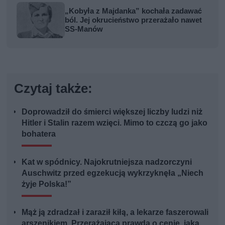
„Kobyła z Majdanka” kochała zadawać
ból. Jej okrucieństwo przerażało nawet
SS-Manów
Czytaj także:
Doprowadził do śmierci większej liczby ludzi niż
Hitler i Stalin razem wzięci. Mimo to czczą go jako
bohatera
Kat w spódnicy. Najokrutniejsza nadzorczyni
Auschwitz przed egzekucją wykrzyknęła „Niech
żyje Polska!”
Mąż ją zdradzał i zaraził kiłą, a lekarze faszerowali
arszenikiem. Przerażająca prawda o cenie, jaką