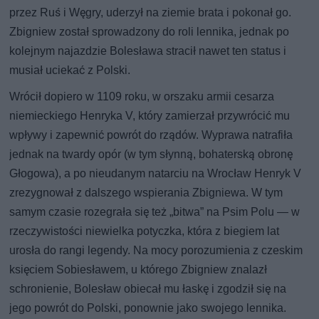
przez Ruś i Węgry, uderzył na ziemie brata i pokonał go.
Zbigniew został sprowadzony do roli lennika, jednak po
kolejnym najazdzie Bolesława stracił nawet ten status i
musiał uciekać z Polski.
Wrócił dopiero w 1109 roku, w orszaku armii cesarza
niemieckiego Henryka V, który zamierzał przywrócić mu
wpływy i zapewnić powrót do rządów. Wyprawa natrafiła
jednak na twardy opór (w tym słynną, bohaterską obronę
Głogowa), a po nieudanym natarciu na Wrocław Henryk V
zrezygnował z dalszego wspierania Zbigniewa. W tym
samym czasie rozegrała się też „bitwa” na Psim Polu — w
rzeczywistości niewielka potyczka, która z biegiem lat
urosła do rangi legendy. Na mocy porozumienia z czeskim
księciem Sobiesławem, u którego Zbigniew znalazł
schronienie, Bolesław obiecał mu łaskę i zgodził się na
jego powrót do Polski, ponownie jako swojego lennika.