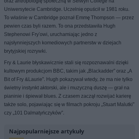
oraz antropologię społeczną w Selwyn College na
Uniwersytecie Cambridge. Uczelnię opuścił w 1981 roku.
To właśnie w Cambridge poznał Emmę Thompson — przez
pewien czas byli razem. To ona przedstawiła Hugh
Stephenowi Fry'owi, uruchamiając jedno z
najsłynniejszych komediowych partnerstw w dziejach
brytyjskiej rozrywki.
Fry & Laurie błyskawicznie stali się rozpoznawalni dzięki
kultowym produkcjom BBC, takim jak „Blackadder” oraz „A
Bit of Fry &Laurie”. Hugh pokazywał wtedy, że ma nie tylko
świetny instynkt aktorski, ale i muzyczną duszę — grał na
pianinie i śpiewał blues. Z czasem zaczął rozwijać karierę
także solo, pojawiając się w filmach pokroju „Stuart Malutki”
czy „101 Dalmatyńczyków”.
Najpopularniejsze artykuły