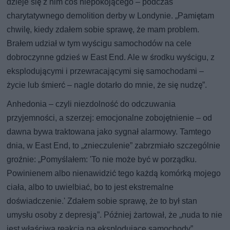
dzieje się z nim coś niepokojącego – podczas
charytatywnego demolition derby w Londynie. „Pamiętam
chwilę, kiedy zdałem sobie sprawę, że mam problem.
Brałem udział w tym wyścigu samochodów na cele
dobroczynne gdzieś w East End. Ale w środku wyścigu, z
eksplodującymi i przewracającymi się samochodami –
życie lub śmierć – nagle dotarło do mnie, że się nudzę”.
Anhedonia – czyli niezdolność do odczuwania
przyjemności, a szerzej: emocjonalne zobojętnienie – od
dawna bywa traktowana jako sygnał alarmowy. Tamtego
dnia, w East End, to „znieczulenie” zabrzmiało szczególnie
groźnie: „Pomyślałem: 'To nie może być w porządku.
Powinienem albo nienawidzić tego każdą komórką mojego
ciała, albo to uwielbiać, bo to jest ekstremalne
doświadczenie.' Zdałem sobie sprawę, że to był stan
umysłu osoby z depresją”. Później żartował, że „nuda to nie
jest właściwa reakcja na eksplodujące samochody”.