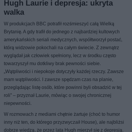
Hugh Laurie i depresja: ukryta
walka
W produkcjach BBC potrafił rozśmieszyć całą Wielką
Brytanię. A gdy trafił do jednego z najbardziej kultowych
amerykańskich seriali medycznych, współtworzył postać,
którą widzowie pokochali na całym świecie. Z zewnątrz
wyglądał jak człowiek spełniony, lecz w środku często
towarzyszył mu dotkliwy brak pewności siebie.
„Wątpliwości i niepokoje dotyczyły każdej rzeczy. Zawsze
mam wątpliwości. I zawsze spędzam czas na planie,
przeglądając listę osób, które powinni byli obsadzić w tej
roli” – przyznał Laurie, mówiąc o swojej chronicznej
niepewności.
W rozmowach z mediami chętnie żartuje (choć to humor
inny niż ten, do którego przyzwyczaił House), ale najbliżsi
dobrze wiedzą, że przez lata Hugh mierzył się z depresją.