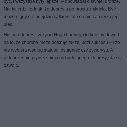
być, i wszystkie były lepsze” – opowiadał o swojej drodze.
Nie twierdzi jednak, że depresja po prostu zniknęła. Być
może nigdy nie odejdzie całkiem, ale on nie zamierza jej
ulec.
Historia depresji w życiu Hugh Lauriego to kolejny dowód
na to, że choroba może dotknąć także ludzi sukcesu – i że
nie wybiera według statusu, osiągnięć czy życiorysu. A
jednocześnie płynie z niej coś budującego: depresję da się
oswoić.