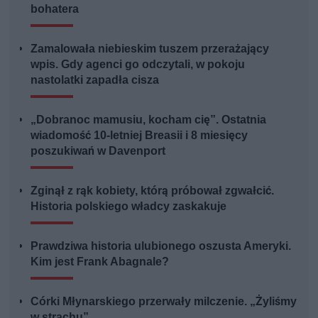
bohatera
Zamalowała niebieskim tuszem przerażający
wpis. Gdy agenci go odczytali, w pokoju
nastolatki zapadła cisza
„Dobranoc mamusiu, kocham cię”. Ostatnia
wiadomość 10-letniej Breasii i 8 miesięcy
poszukiwań w Davenport
Zginął z rąk kobiety, którą próbował zgwałcić.
Historia polskiego władcy zaskakuje
Prawdziwa historia ulubionego oszusta Ameryki.
Kim jest Frank Abagnale?
Córki Młynarskiego przerwały milczenie. „Żyliśmy
w strachu”