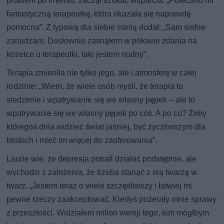
problem po imieniu, zaczął szukać wsparcia: „Polecono mi
fantastyczną terapeutkę, która okazała się naprawdę
pomocna”. Z typową dla siebie ironią dodał: „Sam siebie
zanudzam. Dosłownie zasnąłem w połowie zdania na
kozetce u terapeutki, taki jestem nudny”.
Terapia zmieniła nie tylko jego, ale i atmosferę w całej
rodzinie: „Wiem, że wiele osób myśli, że terapia to
siedzenie i wpatrywanie się we własny pępek – ale to
wpatrywanie się we własny pępek po coś. A po co? Żeby
któregoś dnia widzieć świat jaśniej, być życzliwszym dla
bliskich i mieć im więcej do zaoferowania”.
Laurie wie, że depresja potrafi działać podstępnie, ale
wychodzi z założenia, że trzeba stanąć z nią twarzą w
twarz. „Jestem teraz o wiele szczęśliwszy i łatwiej mi
pewne rzeczy zaakceptować. Kiedyś pożerały mnie sprawy
z przeszłości. Widziałem milion wersji tego, kim mógłbym