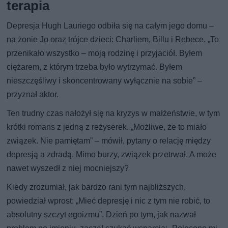
terapia
Depresja Hugh Lauriego odbiła się na całym jego domu –
na żonie Jo oraz trójce dzieci: Charliem, Billu i Rebece. „To
przenikało wszystko – moją rodzinę i przyjaciół. Byłem
ciężarem, z którym trzeba było wytrzymać. Byłem
nieszczęśliwy i skoncentrowany wyłącznie na sobie” –
przyznał aktor.
Ten trudny czas nałożył się na kryzys w małżeństwie, w tym
krótki romans z jedną z reżyserek. „Możliwe, że to miało
związek. Nie pamiętam” – mówił, pytany o relację między
depresją a zdradą. Mimo burzy, związek przetrwał. A może
nawet wyszedł z niej mocniejszy?
Kiedy zrozumiał, jak bardzo rani tym najbliższych,
powiedział wprost: „Mieć depresję i nic z tym nie robić, to
absolutny szczyt egoizmu”. Dzień po tym, jak nazwał