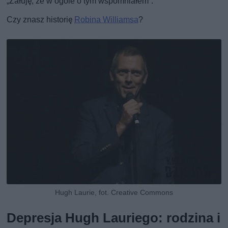
„Żałuję, że w ogóle o tym wspomniałem”.
Czy znasz historię
Robina Williamsa
?
Hugh Laurie, fot. Creative Commons
Depresja Hugh Lauriego: rodzina i