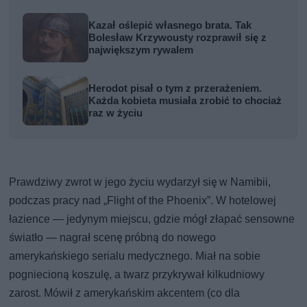
Kazał oślepić własnego brata. Tak
Bolesław Krzywousty rozprawił się z
największym rywalem
Herodot pisał o tym z przerażeniem.
Każda kobieta musiała zrobić to chociaż
raz w życiu
Prawdziwy zwrot w jego życiu wydarzył się w Namibii,
podczas pracy nad „Flight of the Phoenix”. W hotelowej
łazience — jedynym miejscu, gdzie mógł złapać sensowne
światło — nagrał scenę próbną do nowego
amerykańskiego serialu medycznego. Miał na sobie
pogniecioną koszulę, a twarz przykrywał kilkudniowy
zarost. Mówił z amerykańskim akcentem (co dla