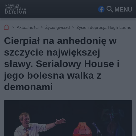
MENU
Fa
Szu
ceb
kaj
Aktualności
Życie gwiazd
Życie i depresja Hugh Laurie
ook
Cierpiał na anhedonię w
szczycie największej
sławy. Serialowy House i
jego bolesna walka z
demonami