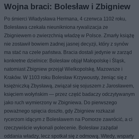
Wojna braci: Bolesław i Zbigniew
Po śmierci Władysława Hermana, 4 czerwca 1102 roku,
Bolesława czekała nieunikniona rywalizacja ze
Zbigniewem o zwierzchnią władzę w Polsce. Zmarły książę
nie zostawił bowiem żadnej jasnej decyzji, który z synów
ma stać na czele państwa. Bracia dostali jedynie w zarząd
konkretne dzielnice: Bolesław objął Małopolskę i Śląsk,
natomiast Zbigniew przejął Wielkopolskę, Mazowsze i
Kraków. W 1103 roku Bolesław Krzywousty, żeniąc się z
księżniczką Zbysławą, związał się sojuszem z Jarosławem,
księciem wołyńskim — przez część badaczy odczytywanym
jako ruch wymierzony w Zbigniewa. Do pierwszego
poważnego spięcia doszło, gdy Zbigniew rozkazał
rycerzom idącym z Bolesławem na Pomorze zawrócić, a ci
rzeczywiście wykonali polecenie. Bolesław zażądał
oddania władzy, lecz spotkał się z odmową. Wtedy, wsparty