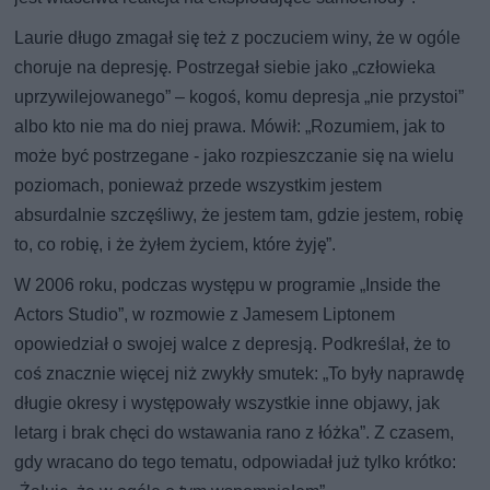
Laurie długo zmagał się też z poczuciem winy, że w ogóle
choruje na depresję. Postrzegał siebie jako „człowieka
uprzywilejowanego” – kogoś, komu depresja „nie przystoi”
albo kto nie ma do niej prawa. Mówił: „Rozumiem, jak to
może być postrzegane - jako rozpieszczanie się na wielu
poziomach, ponieważ przede wszystkim jestem
absurdalnie szczęśliwy, że jestem tam, gdzie jestem, robię
to, co robię, i że żyłem życiem, które żyję”.
W 2006 roku, podczas występu w programie „Inside the
Actors Studio”, w rozmowie z Jamesem Liptonem
opowiedział o swojej walce z depresją. Podkreślał, że to
coś znacznie więcej niż zwykły smutek: „To były naprawdę
długie okresy i występowały wszystkie inne objawy, jak
letarg i brak chęci do wstawania rano z łóżka”. Z czasem,
gdy wracano do tego tematu, odpowiadał już tylko krótko: