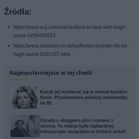
Źródła:
https://www.wsj.com/articles/face-to-face-with-hugh-
laurie-1459434553
https://www.standard.co.uk/hp/front/a-brighter-life-for-
hugh-laurie-6302187.html
Najpopularniejsze w tej chwili
Kazali jej rozbierać się w niemal każdym
filmie. Przekleństwo polskiej seksbomby
lat 80.
Zdrady z obojgiem płci i romans z
siostrą. Ta relacja była najbardziej
toksycznym związkiem w historii sztuki