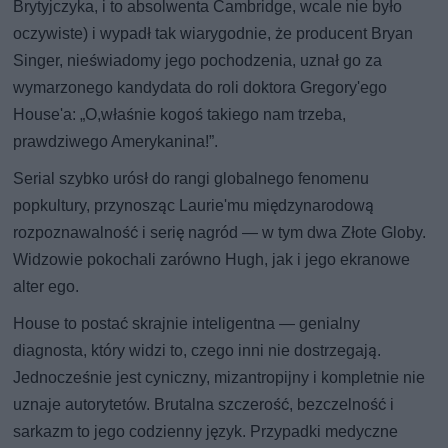
Brytyjczyka, i to absolwenta Cambridge, wcale nie było
oczywiste) i wypadł tak wiarygodnie, że producent Bryan
Singer, nieświadomy jego pochodzenia, uznał go za
wymarzonego kandydata do roli doktora Gregory'ego
House'a: „O,właśnie kogoś takiego nam trzeba,
prawdziwego Amerykanina!”.
Serial szybko urósł do rangi globalnego fenomenu
popkultury, przynosząc Laurie'mu międzynarodową
rozpoznawalność i serię nagród — w tym dwa Złote Globy.
Widzowie pokochali zarówno Hugh, jak i jego ekranowe
alter ego.
House to postać skrajnie inteligentna — genialny
diagnosta, który widzi to, czego inni nie dostrzegają.
Jednocześnie jest cyniczny, mizantropijny i kompletnie nie
uznaje autorytetów. Brutalna szczerość, bezczelność i
sarkazm to jego codzienny język. Przypadki medyczne