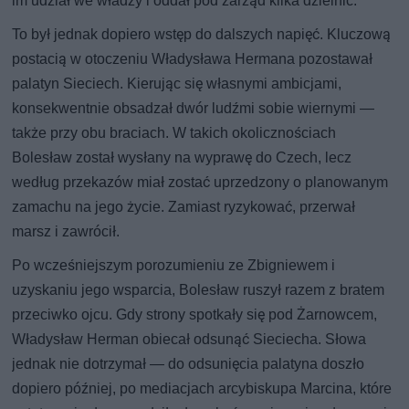
im udział we władzy i oddał pod zarząd kilka dzielnic.
To był jednak dopiero wstęp do dalszych napięć. Kluczową
postacią w otoczeniu Władysława Hermana pozostawał
palatyn Sieciech. Kierując się własnymi ambicjami,
konsekwentnie obsadzał dwór ludźmi sobie wiernymi —
także przy obu braciach. W takich okolicznościach
Bolesław został wysłany na wyprawę do Czech, lecz
według przekazów miał zostać uprzedzony o planowanym
zamachu na jego życie. Zamiast ryzykować, przerwał
marsz i zawrócił.
Po wcześniejszym porozumieniu ze Zbigniewem i
uzyskaniu jego wsparcia, Bolesław ruszył razem z bratem
przeciwko ojcu. Gdy strony spotkały się pod Żarnowcem,
Władysław Herman obiecał odsunąć Sieciecha. Słowa
jednak nie dotrzymał — do odsunięcia palatyna doszło
dopiero później, po mediacjach arcybiskupa Marcina, które