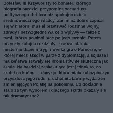
Bolesław III Krzywousty to bohater, którego
biografia bardziej przypomina scenariusz
politycznego thrillera niż spokojne dzieje
średniowiecznego władcy. Zanim na dobre zapisał
się w historii, musiał przetrwać rodzinne wojny,
zdrady i bezwzględną walkę o wpływy — także z
tymi, którzy powinni stać po jego stronie. Potem
przyszły kolejne rozdziały: krwawe starcia,
misternie tkane intrygi i wielka gra o Pomorze, w
której miecz szedł w parze z dyplomacją, a sojusze i
małżeństwa stawały się bronią równie skuteczną jak
armia. Najbardziej zaskakujące jest jednak to, co
zrobił na końcu — decyzja, która miała zabezpieczyć
przyszłość jego rodu, uruchomiła lawinę wydarzeń
zmieniających Polskę na pokolenia. Co dokładnie
stało za tym wyborem i dlaczego skutki okazały się
tak dramatyczne?