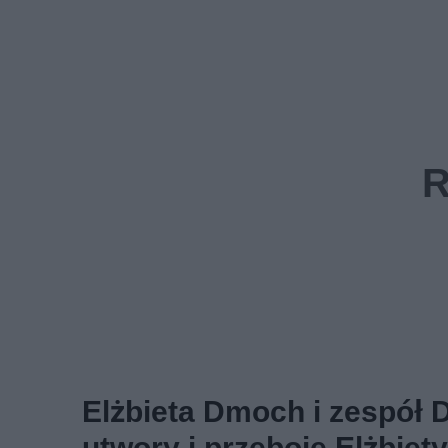
Elżbieta Dmoch i zespół D
utwory i przeboje Elżbie