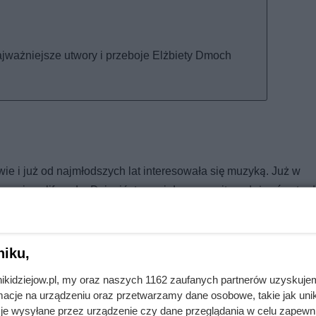
ajważniejsze utwory i przeboje Elżbiety Dmoch
ie i już od najmłodszych lat interesowała się muzyką. Już w
arannie szlifowała. Dzieciństwo miała pracowite, gdyż prócz trad
ekcje śpiewu.
ła w kabarecie. Jej kariera zaczęła się już w 1968 roku, kied
niku,
, który utworzył jej przyszły mąż Janusz Kruk. Zespół istniał 
nikidziejow.pl, my oraz naszych 1162 zaufanych partnerów uzyskuje
cje na urządzeniu oraz przetwarzamy dane osobowe, takie jak unika
je wysyłane przez urządzenie czy dane przeglądania w celu zapewn