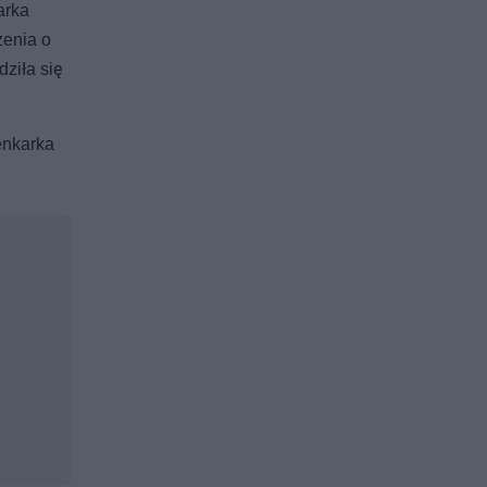
arka
zenia o
ziła się
enkarka