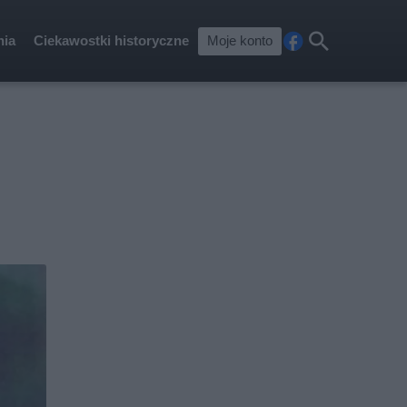
nia
Ciekawostki historyczne
Moje konto
Fa
Szu
ceb
kaj
ook