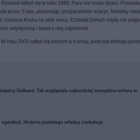
. Rozwód odbył się w roku 1989. Para nie miała dzieci. Piosenk
 przez 3 lata, utrzymując przyjacielskie relacje. Niestety mar
Janusza Kruka na atak serca. Elżbieta Dmoch nigdy nie pogod
ość artystyczną i świat o niej zapomniał.
 W roku 2002 odbył się koncert w Łomży, podczas którego pios
między łódkami. Tak wyglądała najbardziej wymyślna tortura w
ł zgwałcić. Historia polskiego władcy zaskakuje