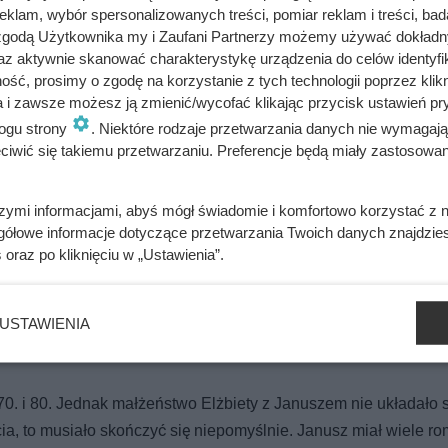
klam, wybór spersonalizowanych treści, pomiar reklam i treści, bad
 zgodą Użytkownika my i Zaufani Partnerzy możemy używać dokład
az aktywnie skanować charakterystykę urządzenia do celów identyfi
ść, prosimy o zgodę na korzystanie z tych technologii poprzez klikn
rowej. Potem wypowiedział wojnę własnemu systemowi
a i zawsze możesz ją zmienić/wycofać klikając przycisk ustawień pr
ogu strony
. Niektóre rodzaje przetwarzania danych nie wymagaj
iwić się takiemu przetwarzaniu. Preferencje będą miały zastosowania
ażdym filmie. Przekleństwo polskiej seksbomby lat 80.
szymi informacjami, abyś mógł świadomie i komfortowo korzystać z
gółowe informacje dotyczące przetwarzania Twoich danych znajdzi
s
oraz po kliknięciu w „Ustawienia”.
em prywatnym, gdyż rozpoczęła się od poznania przyszłego męż
ość. 22-letni Janusz Kruk był już wtedy żonaty i miał dziecko, le
USTAWIENIA
biety. Para pobrała się z wielkiej miłości w roku 1973. Zaś jesz
 70. i 80. Jednak małżeństwo Elżbiety z Januszem nie układało 
cia, to musiało skończyć się niepomyślnie. Janusz miał wiele 