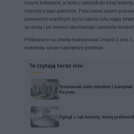
innymi kobietami, w końcu odszedł do innej kobiety
marzyła o jego powrocie. Para nawet razem pracowała
ponownym wspólnym życiu zakończyła nagła śmierć 
ze stratą i po śmierci ukochanego zawiesiła działaln
Próbowano na chwilę reaktywować zespół 2 plus 1.
wykonała swoje największe przeboje.
To czytają teraz inni
Smarowali ciało miodem i zamykali 
Rzymie
Zginął z rąk kobiety, którą próbowa