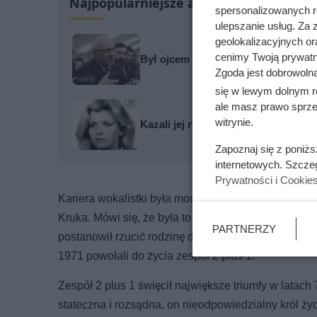
Najpopularniejsze artykuły
spersonalizowanych re
ulepszanie usług. Za
geolokalizacyjnych or
cenimy Twoją prywatno
Był ojcem radzieckiej bomby wodo
Zgoda jest dobrowoln
się w lewym dolnym r
ale masz prawo sprzec
witrynie.
Kazali jej rozbierać się w niemal k
Zapoznaj się z poniż
internetowych. Szcze
Prywatności i Cookie
Kariera wokalistki była mocno związana z jej życi
Kruka. Mówi się, że była to jej pierwsza i jedyna mił
PARTNERZY
postanowił rzucić rodzinę dla pięknej, 17-letniej Elż
1971 powołali do życia zespół 2 plus 1.
Zespół 2 plus 1 święcił największe triumfy w latach
stateczna i rozsądna, on nieodpowiedzialny król ży