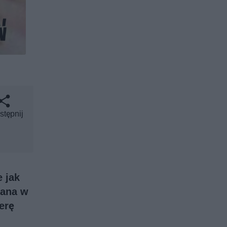
stępnij
 jak
iana w
erę