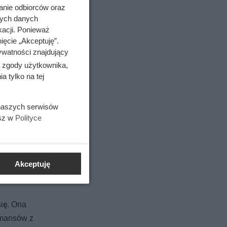
anie odbiorców oraz
nych danych
kacji. Ponieważ
ięcie „Akceptuję”.
ywatności znajdujący
ą zgody użytkownika,
 tylko na tej
 naszych serwisów
esz w
Polityce
a Janusza
cz
Akceptuję
cze w
się. Ona
romansów z