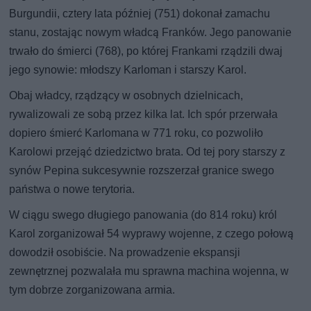
Burgundii, cztery lata później (751) dokonał zamachu
stanu, zostając nowym władcą Franków. Jego panowanie
trwało do śmierci (768), po której Frankami rządzili dwaj
jego synowie: młodszy Karloman i starszy Karol.
Obaj władcy, rządzący w osobnych dzielnicach,
rywalizowali ze sobą przez kilka lat. Ich spór przerwała
dopiero śmierć Karlomana w 771 roku, co pozwoliło
Karolowi przejąć dziedzictwo brata. Od tej pory starszy z
synów Pepina sukcesywnie rozszerzał granice swego
państwa o nowe terytoria.
W ciągu swego długiego panowania (do 814 roku) król
Karol zorganizował 54 wyprawy wojenne, z czego połową
dowodził osobiście. Na prowadzenie ekspansji
zewnętrznej pozwalała mu sprawna machina wojenna, w
tym dobrze zorganizowana armia.