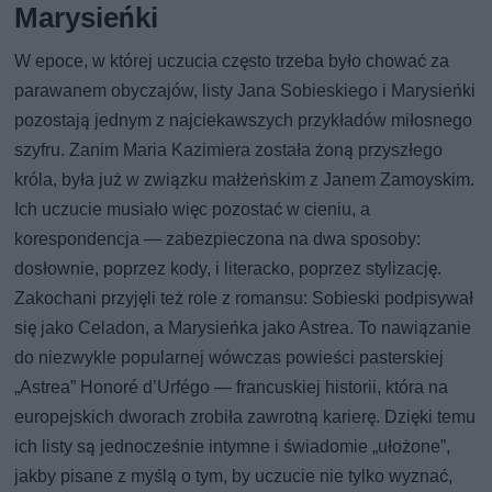
Marysieńki
W epoce, w której uczucia często trzeba było chować za
parawanem obyczajów, listy Jana Sobieskiego i Marysieńki
pozostają jednym z najciekawszych przykładów miłosnego
szyfru. Zanim Maria Kazimiera została żoną przyszłego
króla, była już w związku małżeńskim z Janem Zamoyskim.
Ich uczucie musiało więc pozostać w cieniu, a
korespondencja — zabezpieczona na dwa sposoby:
dosłownie, poprzez kody, i literacko, poprzez stylizację.
Zakochani przyjęli też role z romansu: Sobieski podpisywał
się jako Celadon, a Marysieńka jako Astrea. To nawiązanie
do niezwykle popularnej wówczas powieści pasterskiej
„Astrea” Honoré d’Urfégo — francuskiej historii, która na
europejskich dworach zrobiła zawrotną karierę. Dzięki temu
ich listy są jednocześnie intymne i świadomie „ułożone”,
jakby pisane z myślą o tym, by uczucie nie tylko wyznać,