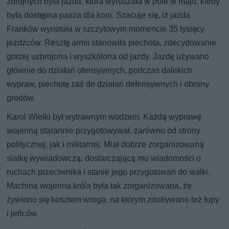
zbrojnych była jazda, która wyruszała w pole w maju, kiedy
była dostępna pasza dla koni. Szacuje się, iż jazda
Franków wynosiła w szczytowym momencie 35 tysięcy
jeźdźców. Resztę armii stanowiła piechota, zdecydowanie
gorzej uzbrojona i wyszkolona od jazdy. Jazdę używano
głównie do działań ofensywnych, podczas dalekich
wypraw, piechotę zaś do działań defensywnych i obrony
grodów.
Karol Wielki był wytrawnym wodzem. Każdą wyprawę
wojenną starannie przygotowywał, zarówno od strony
politycznej, jak i militarnej. Miał dobrze zorganizowaną
siatkę wywiadowczą, dostarczającą mu wiadomości o
ruchach przeciwnika i stanie jego przygotowań do walki.
Machina wojenna króla była tak zorganizowana, że
żywiono się kosztem wroga, na którym zdobywano też łupy
i jeńców.