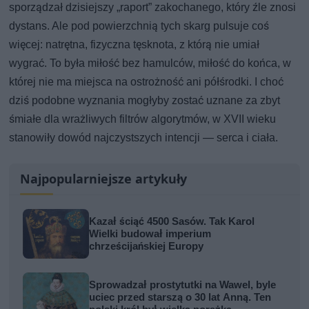
sporządzał dzisiejszy „raport” zakochanego, który źle znosi
dystans. Ale pod powierzchnią tych skarg pulsuje coś
więcej: natrętna, fizyczna tęsknota, z którą nie umiał
wygrać. To była miłość bez hamulców, miłość do końca, w
której nie ma miejsca na ostrożność ani półśrodki. I choć
dziś podobne wyznania mogłyby zostać uznane za zbyt
śmiałe dla wrażliwych filtrów algorytmów, w XVII wieku
stanowiły dowód najczystszych intencji — serca i ciała.
Najpopularniejsze artykuły
Kazał ściąć 4500 Sasów. Tak Karol
Wielki budował imperium
chrześcijańskiej Europy
Sprowadzał prostytutki na Wawel, byle
uciec przed starszą o 30 lat Anną. Ten