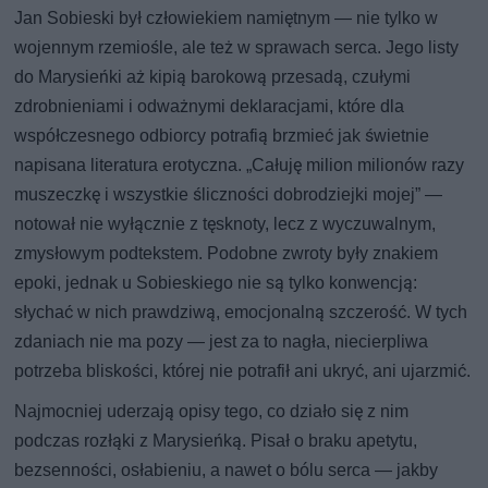
Jan Sobieski był człowiekiem namiętnym — nie tylko w
wojennym rzemiośle, ale też w sprawach serca. Jego listy
do Marysieńki aż kipią barokową przesadą, czułymi
zdrobnieniami i odważnymi deklaracjami, które dla
współczesnego odbiorcy potrafią brzmieć jak świetnie
napisana literatura erotyczna. „Całuję milion milionów razy
muszeczkę i wszystkie śliczności dobrodziejki mojej” —
notował nie wyłącznie z tęsknoty, lecz z wyczuwalnym,
zmysłowym podtekstem. Podobne zwroty były znakiem
epoki, jednak u Sobieskiego nie są tylko konwencją:
słychać w nich prawdziwą, emocjonalną szczerość. W tych
zdaniach nie ma pozy — jest za to nagła, niecierpliwa
potrzeba bliskości, której nie potrafił ani ukryć, ani ujarzmić.
Najmocniej uderzają opisy tego, co działo się z nim
podczas rozłąki z Marysieńką. Pisał o braku apetytu,
bezsenności, osłabieniu, a nawet o bólu serca — jakby