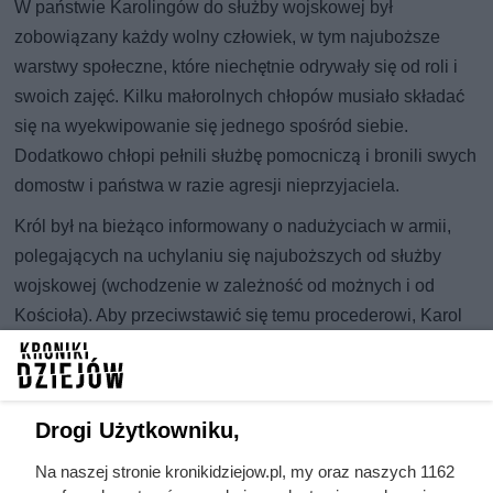
W państwie Karolingów do służby wojskowej był
zobowiązany każdy wolny człowiek, w tym najuboższe
warstwy społeczne, które niechętnie odrywały się od roli i
swoich zajęć. Kilku małorolnych chłopów musiało składać
się na wyekwipowanie się jednego spośród siebie.
Dodatkowo chłopi pełnili służbę pomocniczą i bronili swych
domostw i państwa w razie agresji nieprzyjaciela.
Król był na bieżąco informowany o nadużyciach w armii,
polegających na uchylaniu się najuboższych od służby
wojskowej (wchodzenie w zależność od możnych i od
Kościoła). Aby przeciwstawić się temu procederowi, Karol
uczynił seniorów odpowiedzialnych za służbę wojskową
swoich wasali. Zarządzenie króla było dobrym
rozwiązaniem i usprawniło funkcjonowanie podległej mu
Drogi Użytkowniku,
armii, która była w tym czasie jedną z najlepszych w
Europie.
Na naszej stronie kronikidziejow.pl, my oraz naszych 1162