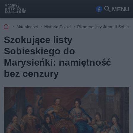
MENU
Fa
Szu
ceb
kaj
Aktualności
Historia Polski
Pikantne listy Jana III Sobies
ook
Szokujące listy
Sobieskiego do
Marysieńki: namiętność
bez cenzury