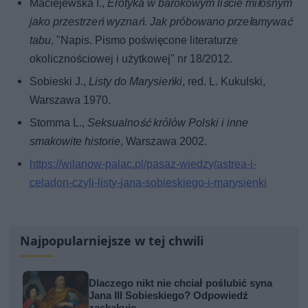
Maciejewska I.,
Erotyka w barokowym liście miłosnym
jako przestrzeń wyznań. Jak próbowano przełamywać
tabu
, "Napis. Pismo poświęcone literaturze
okolicznościowej i użytkowej" nr 18/2012.
Sobieski J.,
Listy do Marysieńki
, red. L. Kukulski,
Warszawa 1970.
Stomma L.,
Seksualność królów Polski i inne
smakowite historie
, Warszawa 2002.
https://wilanow-palac.pl/pasaz-wiedzy/astrea-i-
celadon-czyli-listy-jana-sobieskiego-i-marysienki
Najpopularniejsze w tej chwili
Dlaczego nikt nie chciał poślubić syna
Jana III Sobieskiego? Odpowiedź