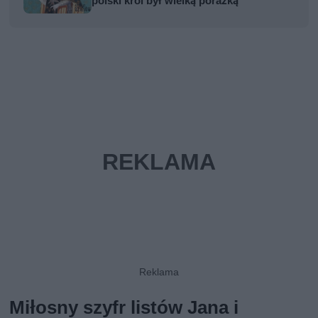
polski król był wielką porażką
Miłosny szyfr listów Jana i