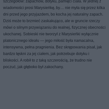
szczegółów: zapachów, dotyku, pamięci ciała. W jednej z
wiadomości prosi Marysieńkę, by… nie myła się przez kilka
dni przed jego przyjazdem, bo kocha jej naturalny zapach.
Dziś może to brzmieć zaskakująco, ale w gruncie rzeczy
mówi o silnym przywiązaniu do realnej, fizycznej obecności
ukochanej. Sobieski nie tworzył z Marysieńki wyłącznie
platonicznego ideału — jego miłość była namacalna,
intensywna, pełna pragnienia. Bez skrępowania pisał, jak
bardzo tęskni za jej ciałem, jak potrzebuje dotyku i
bliskości. A robił to z taką szczerością, że trudno nie
poczuć, jak głęboko był zakochany.