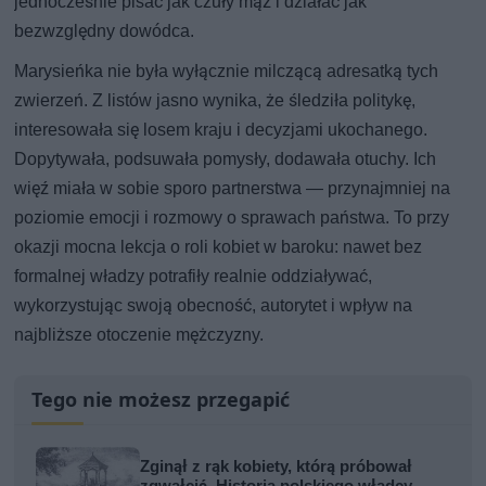
jednocześnie pisać jak czuły mąż i działać jak
bezwzględny dowódca.
Marysieńka nie była wyłącznie milczącą adresatką tych
zwierzeń. Z listów jasno wynika, że śledziła politykę,
interesowała się losem kraju i decyzjami ukochanego.
Dopytywała, podsuwała pomysły, dodawała otuchy. Ich
więź miała w sobie sporo partnerstwa — przynajmniej na
poziomie emocji i rozmowy o sprawach państwa. To przy
okazji mocna lekcja o roli kobiet w baroku: nawet bez
formalnej władzy potrafiły realnie oddziaływać,
wykorzystując swoją obecność, autorytet i wpływ na
najbliższe otoczenie mężczyzny.
Tego nie możesz przegapić
Zginął z rąk kobiety, którą próbował