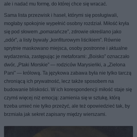
ale i nadać mu formę, do której chce się wracać.
Sama lista przezwisk i haseł, którymi się posługiwali,
mogłaby spokojnie wypełnić osobny rozdział. Miłość kryła
się pod słowem „pomarańcze”, zdrowie określano jako
„odór”, a listy bywały „konfiturowym liścikiem”. Równie
sprytnie maskowano miejsca, osoby postronne i aktualne
wydarzenia, zastępując je metaforami: „Boisko” oznaczało
dwór, „Ptaki Morskie” — rodziców Marysieńki, a „Zielona
Pani” — królową. Ta językowa zabawa była nie tylko tarczą
chroniącą ich prywatność, lecz także sposobem na
budowanie bliskości. W ich korespondencji miłość staje się
czymś więcej niż emocją: zamienia się w sztukę, którą
trzeba umieć nie tylko przeżyć, ale też opowiedzieć tak, by
brzmiała jak sekret zapisany między wierszami.