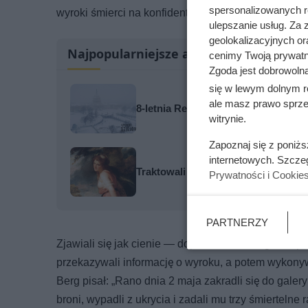
spersonalizowanych re
wyroki śmierci na konfidentach, zdrajcach, żandarm
ulepszanie usług. Za
geolokalizacyjnych or
Najpopularniejsze artykuły
cenimy Twoją prywatno
Zgoda jest dobrowoln
się w lewym dolnym r
ale masz prawo sprzec
8-letnia Relisha zapadła się pod zi
witrynie.
Zapoznaj się z poniż
internetowych. Szcze
Traktowali ją jak zabawkę i przekaz
Prywatności i Cookie
PARTNERZY
Zjawiali się jak cienie — dopadali skazanego tuż 
przekazywali informację o wyroku, a potem wykonywa
Berg pisał: „Rano dnia 2 maja zakradli się do galery
broni, wypadli z ukrycia i zadali mu trzy śmiertelne