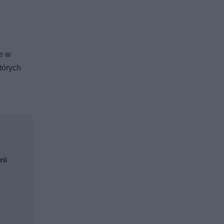
e w
tórych
rii