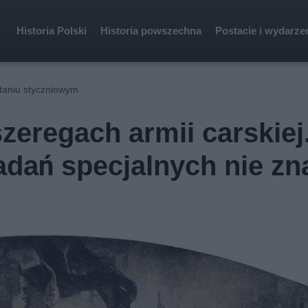
Historia Polski
Historia powszechna
Postacie i wydarze
staniu styczniowym
szeregach armii carskiej
adań specjalnych nie zna