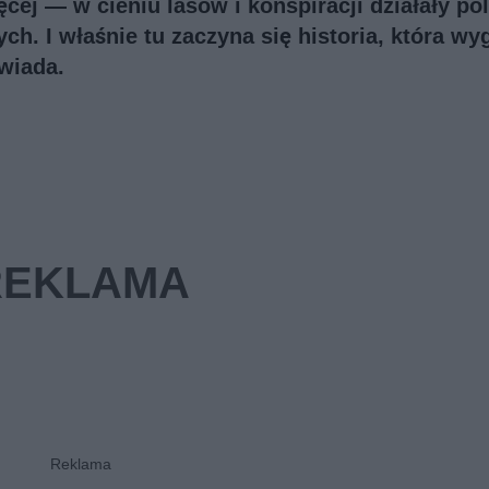
cej — w cieniu lasów i konspiracji działały po
ch. I właśnie tu zaczyna się historia, która wy
owiada.