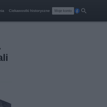
nia
Ciekawostki historyczne
Moje konto
Fa
Szu
ceb
kaj
ook
.
li