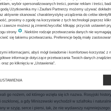
klam, wybór spersonalizowanych treści, pomiar reklam i treści, bad
ach oraz carskich urzędnikach.
 zgodą Użytkownika my i Zaufani Partnerzy możemy używać dokład
az aktywnie skanować charakterystykę urządzenia do celów identyfi
ść, prosimy o zgodę na korzystanie z tych technologii poprzez klikn
a i zawsze możesz ją zmienić/wycofać klikając przycisk ustawień pr
ogu strony
. Niektóre rodzaje przetwarzania danych nie wymagaj
iwić się takiemu przetwarzaniu. Preferencje będą miały zastosowania
emię. Telefon od fałszywego lekarza opóźnił śledztwo o prawie m
szymi informacjami, abyś mógł świadomie i komfortowo korzystać z
gółowe informacje dotyczące przetwarzania Twoich danych znajdzi
ywali z rąk do rąk. Niewiarygodne losy słynnej skandalistki
s
oraz po kliknięciu w „Ustawienia”.
USTAWIENIA
przed drzwiami mieszkania albo w ciemnych zaułkach. Najpierw
li go nożem, od którego wzięła się ich nazwa. Rosyjski history
i oszklonej, a gdy Miniszewski wychodził w szlafroku i naturaln
 rany w szyję, serce i piersi, tak, że nie wydawszy najmniejszego