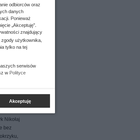
anie odbiorców oraz
nych danych
kacji. Ponieważ
ięcie „Akceptuję”.
ywatności znajdujący
ą zgody użytkownika,
 tylko na tej
iesiąc
 naszych serwisów
esz w
Polityce
Akceptuję
k Nikołaj
ie bez
 okrzyku,