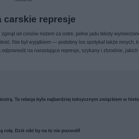
 carskie represje
zginął od ciosów nożem za ostre, pełne jadu teksty wymierzon
ość. Nie był wyjątkiem — podobny los spotykał także innych, k
a odpowiedź na narastające represje, szykany i zbrodnie, jakich
iostrą. Ta relacja była najbardziej toksycznym związkiem w histo
ą rolę. Dziś nikt by na to nie pozwolił