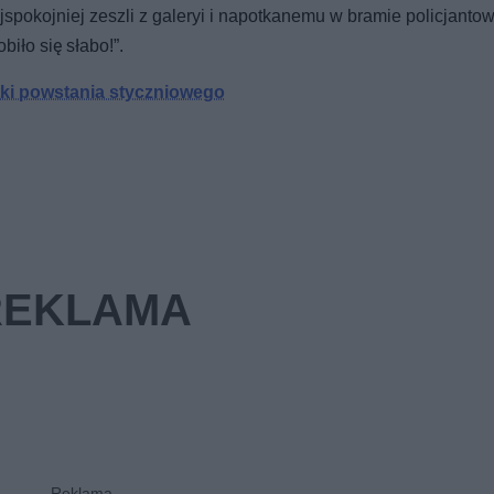
ajspokojniej zeszli z galeryi i napotkanemu w bramie policjantow
iło się słabo!”.
tki powstania styczniowego