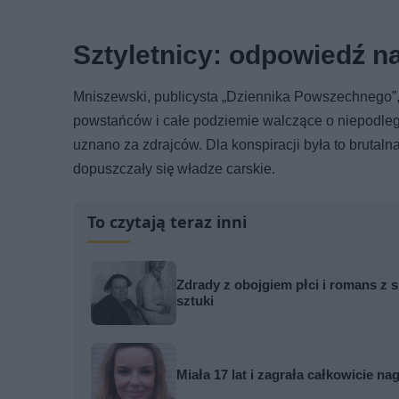
Sztyletnicy: odpowiedź na
Mniszewski, publicysta „Dziennika Powszechnego”, 
powstańców i całe podziemie walczące o niepodległ
uznano za zdrajców. Dla konspiracji była to brutaln
dopuszczały się władze carskie.
To czytają teraz inni
Zdrady z obojgiem płci i romans z s
sztuki
Miała 17 lat i zagrała całkowicie nag