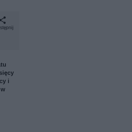
stępnij
atu
sięcy
cy i
 w