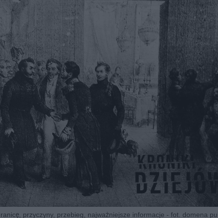
ranicę, przyczyny, przebieg, najważniejsze informacje - fot. domena pu