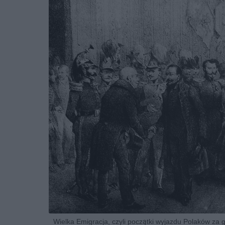
Wielka Emigracja, czyli początki wyjazdu Polaków za g