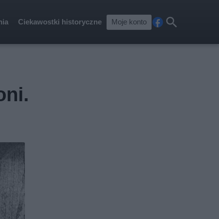
nia
Ciekawostki historyczne
Moje konto
Fa
Szu
ceb
kaj
ook
oni.