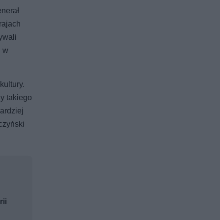
enerał
rajach
ywali
j w
kultury.
y takiego
ardziej
czyński
rii