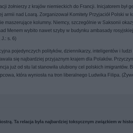
ji żołnierzy z krajów niemieckich do Francji. Inicjatorem był g
j armii nad Loarą. Zorganizował Komitety Przyjaciół Polski w k
cznie maszerujące kolumny. Niemcy, szczególnie w Saksonii okaz
 nad Menem wybito nawet szyby w budynku ambasady rosyjskie
.: s. 6)
jna pojedynczych polityków, dziennikarzy, inteligentów i ludzi 
dawała się najbardziej przyjaznym krajem dla Polaków. Przyczyn
cja już od stu lat stanowiła ulubiony cel polskich imigrantów. B
pcowa, która wyniosła na tron liberalnego Ludwika Filipa. (Żyw
iostrą. Ta relacja była najbardziej toksycznym związkiem w histo