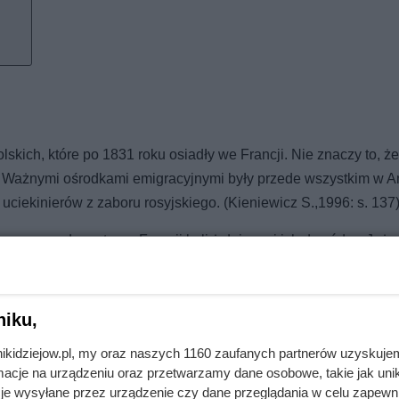
lskich, które po 1831 roku osiadły we Francji. Nie znaczy to, ż
. Ważnymi ośrodkami emigracyjnymi były przede wszystkim w An
uciekinierów z zaboru rosyjskiego. (Kieniewicz S.,1996: s. 137
szerowała na teren Francji byli żołnierze i ich dowódcy. Już w
przez Rosjan do granicy z Austrią. Tutaj otaczani przez Austria
skiej. (Zdrada J., 1987: s. 2)
niku,
nikidziejow.pl, my oraz naszych 1160 zaufanych partnerów uzyskuje
cje na urządzeniu oraz przetwarzamy dane osobowe, takie jak unika
je wysyłane przez urządzenie czy dane przeglądania w celu zapewn