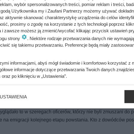
le ten diament istnieje naprawdę. Ważył 112 karatów i niszczył
klam, wybór spersonalizowanych treści, pomiar reklam i treści, bad
 zgodą Użytkownika my i Zaufani Partnerzy możemy używać dokład
az aktywnie skanować charakterystykę urządzenia do celów identyfi
ść, prosimy o zgodę na korzystanie z tych technologii poprzez klikn
a i zawsze możesz ją zmienić/wycofać klikając przycisk ustawień pr
ywali z rąk do rąk. Niewiarygodne losy słynnej skandalistki
ogu strony
. Niektóre rodzaje przetwarzania danych nie wymagaj
iwić się takiemu przetwarzaniu. Preferencje będą miały zastosowania
szymi informacjami, abyś mógł świadomie i komfortowo korzystać z
alazło się około 50 tys. polskich żołnierzy. Oba państwa były
gółowe informacje dotyczące przetwarzania Twoich danych znajdzi
le robiono wszystko, by nie dopuścić do zaognień na terenie 
s
oraz po kliknięciu w „Ustawienia”.
tała żołnierzy z dużą sympatią (z wyjątkiem Brandenburgii, po
 ogłoszeniu amnestii w listopadzie 1831 roku większość żołnie
ło się zresztą bez krwawych incydentów, bo mało było takich, 
USTAWIENIA
iesięciu tysięcy żołnierzy na początku 1832 roku za granicami K
wyglądało to w szeregach oficerów, którzy nie byli zmuszani do 
 na emigracji kolejnego etapu powstania. Kto z dowódców pos