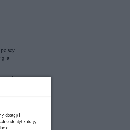
e polscy
glia i
)
 trakcie
ków
my dostęp i
lne identyfikatory,
iania