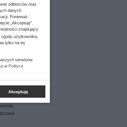
anie odbiorców oraz
nych danych
kacji. Ponieważ
ięcie „Akceptuję”.
ywatności znajdujący
ą zgody użytkownika,
 tylko na tej
 naszych serwisów
esz w
Polityce
państw
dczas
rzy siłą
którzy
Akceptuję
rólestwa
powrotu.
tanowił