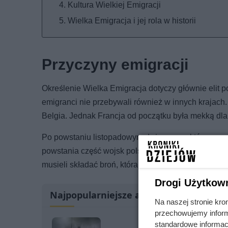
Kultura Wielkiej Emigracji
Wielka Emigracja i jej rola w historii
Przyczyny emigracji
Określenie Wielka Emigracja dotyczy głównie elit po
emigranci nie przebywali również w innych krajach
Belgia. Jednak Francja od początku była mekką dla 
Po powstaniu listopadowym dużą grupą, która przema
powstania część wojsk polskich została zepchnięta 
musieli składać broń, która trafiała w ręce armii rosyj
Drogi Użytkow
Najpopularniejsze artykuły
Na naszej stronie kro
przechowujemy informa
standardowe informac