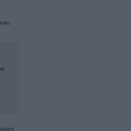
tylko
rii
olskich.