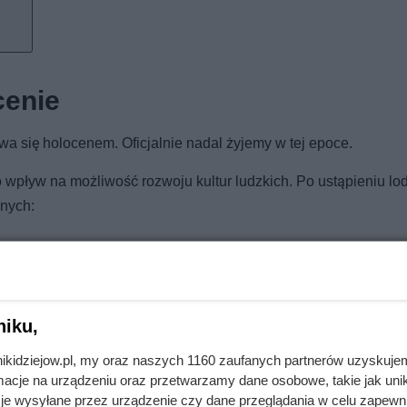
cenie
a się holocenem. Oficjalnie nadal żyjemy w tej epoce.
ło wpływ na możliwość rozwoju kultur ludzkich. Po ustąpieniu l
nych:
niku,
t. Prawdziwy Skrzetuski o mało nie trafił na szafot za udział w
nikidziejow.pl, my oraz naszych 1160 zaufanych partnerów uzyskuje
cje na urządzeniu oraz przetwarzamy dane osobowe, takie jak unika
je wysyłane przez urządzenie czy dane przeglądania w celu zapewn