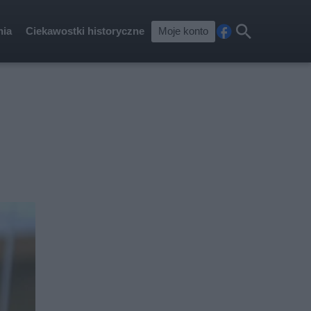
nia
Ciekawostki historyczne
Moje konto
Fa
Szu
ceb
kaj
ook