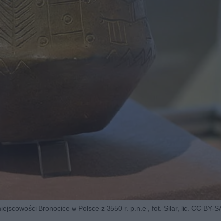
jscowości Bronocice w Polsce z 3550 r. p.n.e., fot. Silar, lic. CC BY-S