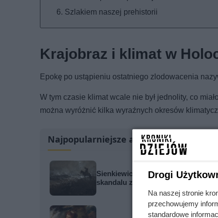
Szlakiem naszej prehistorii
Krajobraz i klimat w Holo
Epokę po ustąpieniu ostatniego zlodowacenia nazyw
W tym czasie klimat wcale nie był jednolity, co mia
można wyróżnić kilka wyraźnych okresów klimatycz
Najpopularniejsze artykuły
Drogi Użytkow
Sienkiewicz zrobił z niego wzór cnó
skandalu z zabójstwem hetmana
Na naszej stronie kro
przechowujemy informa
standardowe informac