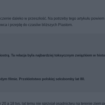
ńczenie daleko w przeszłość. Na potrzeby tego artykułu powiem 
owca i przejdę do czasów bliższych Piastom.
iostrą. Ta relacja była najbardziej toksycznym związkiem w histo
ażdym filmie. Przekleństwo polskiej seksbomby lat 80.
0 a 18 tys. lat temu nie sprzyjał osadnictwu na terenie ziem p