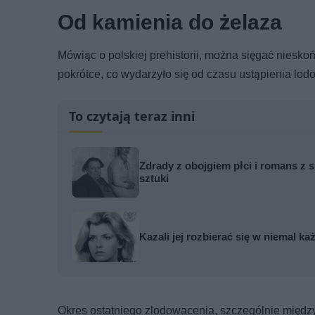
Od kamienia do żelaza
Mówiąc o polskiej prehistorii, można sięgać niesko
pokrótce, co wydarzyło się od czasu ustąpienia lod
To czytają teraz inni
Zdrady z obojgiem płci i romans z s
sztuki
Kazali jej rozbierać się w niemal k
Okres ostatniego zlodowacenia, szczególnie między 2