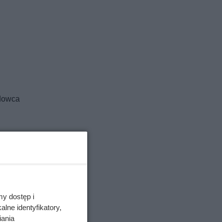
odowca
my dostęp i
lne identyfikatory,
iania