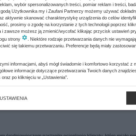
ywali z rąk do rąk. Niewiarygodne losy słynnej skandalistki
klam, wybór spersonalizowanych treści, pomiar reklam i treści, bad
 zgodą Użytkownika my i Zaufani Partnerzy możemy używać dokład
az aktywnie skanować charakterystykę urządzenia do celów identyfi
ść, prosimy o zgodę na korzystanie z tych technologii poprzez klikn
a i zawsze możesz ją zmienić/wycofać klikając przycisk ustawień pr
 nawrotami zimna. Na terenie Polski rozciąga się tundra, pojawia
ogu strony
. Niektóre rodzaje przetwarzania danych nie wymagaj
iwić się takiemu przetwarzaniu. Preferencje będą miały zastosowania
opniowo coraz cieplejszy. Nadal dominują kultury myśliwsko-zbier
(to okres tzw. zielonej Sahary). Zmienia się fauna i flora. Gospod
szymi informacjami, abyś mógł świadomie i komfortowo korzystać z
h warunków i jest bardziej zaawansowana technicznie.
gółowe informacje dotyczące przetwarzania Twoich danych znajdzi
s
oraz po kliknięciu w „Ustawienia”.
ienie klimatu (klimat był jednak cieplejszy niż obecnie). Na ten c
litu do epoki brązu.
.e.) - klimat nieco cieplejszy, z chłodniejszymi okresami. Następu
USTAWIENIA
 średniowieczem nastąpiło ocieplenie klimatu, które miało p