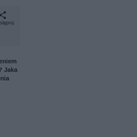
stępnij
zeniem
? Jaka
enia