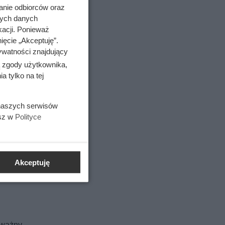
anie odbiorców oraz
nych danych
kacji. Ponieważ
ięcie „Akceptuję”.
ywatności znajdujący
ją się
ą zgody użytkownika,
 tylko na tej
ackie.
arka
 naszych serwisów
esz w
Polityce
zas
je rozwój
Akceptuję
oważny