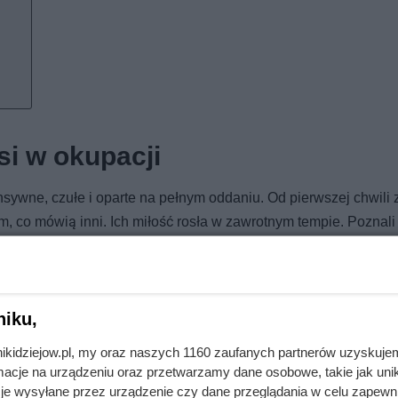
si w okupacji
ensywne, czułe i oparte na pełnym oddaniu. Od pierwszej chwili
m, co mówią inni. Ich miłość rosła w zawrotnym tempie. Poznali 
yjnego Uniwersytetu Warszawskiego. Najpewniej w drodze powro
ic, więc przez kilka godzin krążyli po Warszawie, wypatrując be
niku,
dnia – i właśnie wtedy Krzysztof się oświadczył. Pośpieszny śl
nikidziejow.pl, my oraz naszych 1160 zaufanych partnerów uzyskuje
 wyrastał zarówno z żaru uczucia, jak i z przeczucia, że nadc
cje na urządzeniu oraz przetwarzamy dane osobowe, takie jak unika
może być krótki, że musi „bardzo szybko przeżyć swoje życie” 
je wysyłane przez urządzenie czy dane przeglądania w celu zapewn