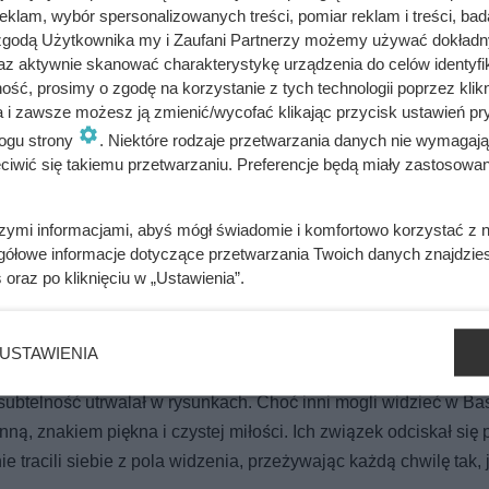
 schronieniem stawała się dla niego żona.
klam, wybór spersonalizowanych treści, pomiar reklam i treści, bad
 zgodą Użytkownika my i Zaufani Partnerzy możemy używać dokład
az aktywnie skanować charakterystykę urządzenia do celów identyfi
ść, prosimy o zgodę na korzystanie z tych technologii poprzez klikn
a i zawsze możesz ją zmienić/wycofać klikając przycisk ustawień pr
ogu strony
. Niektóre rodzaje przetwarzania danych nie wymagaj
 wręczył mu 300 zbrojnych. Tak narodziła się polska wojskowość
iwić się takiemu przetwarzaniu. Preferencje będą miały zastosowania
szymi informacjami, abyś mógł świadomie i komfortowo korzystać z
karze faszerowali arszenikiem. Przerażająca prawda o cenie, jaką 
gółowe informacje dotyczące przetwarzania Twoich danych znajdzi
s
oraz po kliknięciu w „Ustawienia”.
USTAWIENIA
 przystanią, ale też najważniejszym źródłem natchnienia. To dla
i subtelność utrwalał w rysunkach. Choć inni mogli widzieć w Bas
ną, znakiem piękna i czystej miłości. Ich związek odciskał się 
e tracili siebie z pola widzenia, przeżywając każdą chwilę tak, 