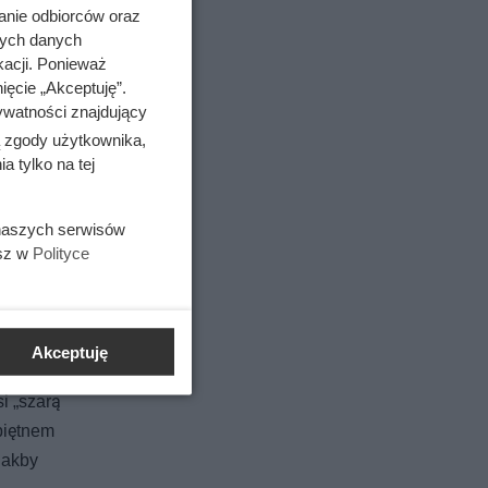
anie odbiorców oraz
nych danych
kacji. Ponieważ
ięcie „Akceptuję”.
ywatności znajdujący
ą zgody użytkownika,
 tylko na tej
 naszych serwisów
Karen
esz w
Polityce
Akceptuję
 niej
i „szarą
piętnem
jakby