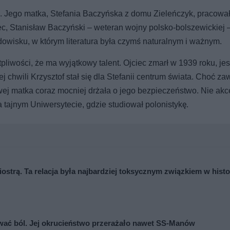
. Jego matka, Stefania Baczyńska z domu Zieleńczyk, pracował
iec, Stanisław Baczyński – weteran wojny polsko-bolszewickiej –
odowisku, w którym literatura była czymś naturalnym i ważnym.
liwości, że ma wyjątkowy talent. Ojciec zmarł w 1939 roku, je
j chwili Krzysztof stał się dla Stefanii centrum świata. Choć z
owej matka coraz mocniej drżała o jego bezpieczeństwo. Nie ak
 tajnym Uniwersytecie, gdzie studiował polonistykę.
iostrą. Ta relacja była najbardziej toksycznym związkiem w histo
wać ból. Jej okrucieństwo przerażało nawet SS-Manów