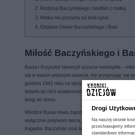
Rodzina Baczyńskiego i konflikt z matką
Matka nie przyszła na ślub syna
Ostatnie chwile Baczyńskiego i Basi
Miłość Baczyńskiego i Ba
Basia i Krzysztof stworzyli uczucie niezwykłe – int
się w swoim własnym świecie, nie przejmując się ty
grudnia 1942 roku na tajnych zajęciach konspirac
dotarła do nich wiadomość o łapance na jednej z ul
drogi do domu.
Drogi Użytkow
Wkrótce Basia miała zaprosić go na imieniny – 4 gru
Na naszej stronie kro
wyłącznie porywem serca, lecz przemyślaną decyzją:
przechowujemy informa
tragedia. Baczyński miał świadomość, że jego czas 
standardowe informac