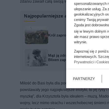
zdaniu zawarł całą swoją walkę z losem, a jedynym
spersonalizowanych re
ulepszanie usług. Za
geolokalizacyjnych or
Najpopularniejsze artykuły
cenimy Twoją prywatno
Zgoda jest dobrowoln
się w lewym dolnym r
Król zaprosił cesarza do Gniezna i
ale masz prawo sprzec
witrynie.
Zapoznaj się z poniż
Mąż ją zdradzał i zaraził kiłą, a le
internetowych. Szcze
Blixen zapłaciła za Afrykę
Prywatności i Cookie
PARTNERZY
Miłość do Basi była dla poety nie tylko emocjonalną
powstawały jego najpiękniejsze erotyki, to jej rysy 
myszkę”, dla Krzysztofa była ideałem – muzą, Madon
wojny, lecz mimo strachu i wszechobecnej śmierci ni