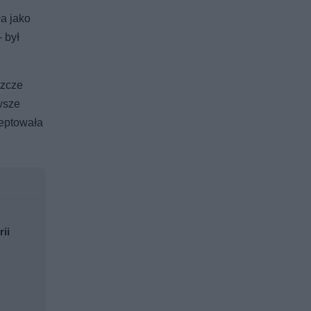
a jako
 był
szcze
awsze
ceptowała
rii