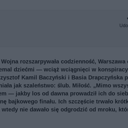
Udo
. Wojna rozszarpywała codzienność, Warszawa 
niemal dziećmi — wciąż wciągnięci w konspiracy
Krzysztof Kamil Baczyński i Basia Drapczyńska p
miała jak szaleństwo: ślub. Miłość. „Mimo wszy
kiem — jakby los od dawna prowadził ich do sieb
nę bajkowego finału. Ich szczęście trwało krót
t wtedy nie dawało się odgrodzić od mroku, któ