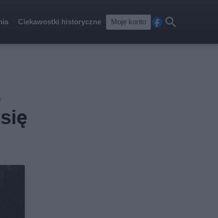
nia
Ciekawostki historyczne
Moje konto
Fa
Szu
ceb
kaj
ook
.
się