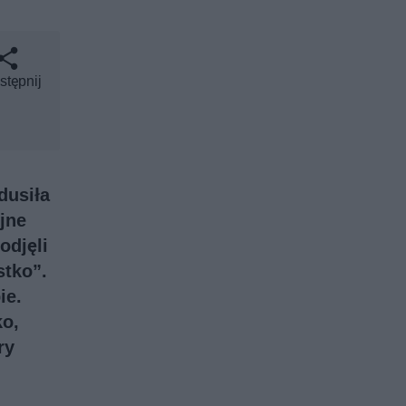
stępnij
dusiła
jne
odjęli
stko”.
ie.
ko,
ry