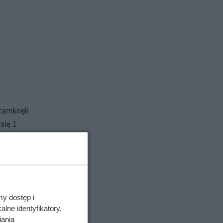
 zamknęli
się 1
tnej
zpiecznej
ub nie był
my dostęp i
iąga
lne identyfikatory,
– w tym
iania