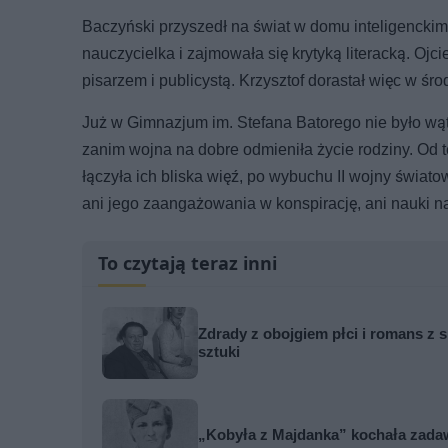
Baczyński przyszedł na świat w domu inteligenckim
nauczycielka i zajmowała się krytyką literacką. Ojc
pisarzem i publicystą. Krzysztof dorastał więc w śr
Już w Gimnazjum im. Stefana Batorego nie było wątp
zanim wojna na dobre odmieniła życie rodziny. Od te
łączyła ich bliska więź, po wybuchu II wojny świat
ani jego zaangażowania w konspirację, ani nauki na
To czytają teraz inni
Zdrady z obojgiem płci i romans z s
sztuki
„Kobyła z Majdanka” kochała zada