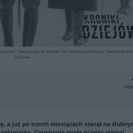
kopanym. Towarzyszy im adiunkt, fot. domena publiczna, Narodowe Ar
Cyfrowe
Udo
nę, a już po trzech miesiącach stanął na ślubn
sekretarką. Ceremonia miała przejść niemal