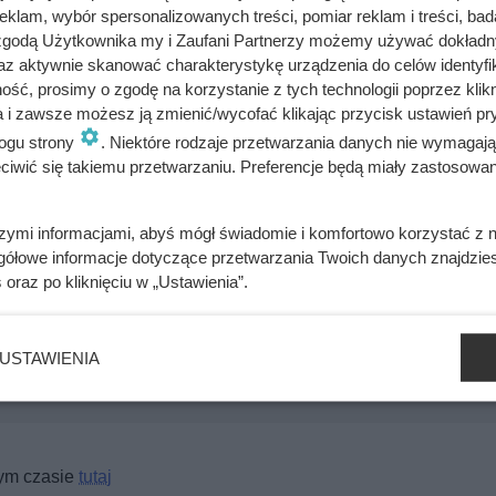
rząsem. Mościcki po latach przyznawał, że musiał ją „mocno n
klam, wybór spersonalizowanych treści, pomiar reklam i treści, bad
 zgodą Użytkownika my i Zaufani Partnerzy możemy używać dokład
a się z odpowiedzią, bo najbardziej obawiała się skandalu i pl
az aktywnie skanować charakterystykę urządzenia do celów identyfi
ię później, w dyskretnej Spale, a całość miała pozostać tajemn
ść, prosimy o zgodę na korzystanie z tych technologii poprzez klikn
znie nie dotrzymał obietnicy.
a i zawsze możesz ją zmienić/wycofać klikając przycisk ustawień pr
ogu strony
. Niektóre rodzaje przetwarzania danych nie wymagaj
iwić się takiemu przetwarzaniu. Preferencje będą miały zastosowania
szymi informacjami, abyś mógł świadomie i komfortowo korzystać z
gółowe informacje dotyczące przetwarzania Twoich danych znajdzi
 sadyzm. W pełni sobie na to zasłużył
s
oraz po kliknięciu w „Ustawienia”.
zybici do krzyża głową w dół. Mroczny i krwawy koniec uczniów
USTAWIENIA
mtym czasie
tutaj