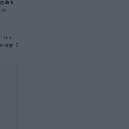
ezydent
ięc
się na
ckiego. Z