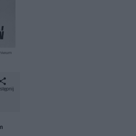
chiwum
stępnij
ym