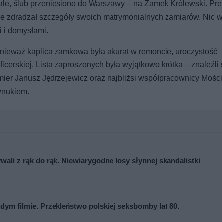
ale, ślub przeniesiono do Warszawy – na Zamek Królewski. Pr
tnie zdradzał szczegóły swoich matrymonialnych zamiarów. Nic w
i i domysłami.
onieważ kaplica zamkowa była akurat w remoncie, uroczystość
cerskiej. Lista zaproszonych była wyjątkowo krótka – znaleźli 
emier Janusz Jędrzejewicz oraz najbliżsi współpracownicy Mości
 wnukiem.
ywali z rąk do rąk. Niewiarygodne losy słynnej skandalistki
ażdym filmie. Przekleństwo polskiej seksbomby lat 80.