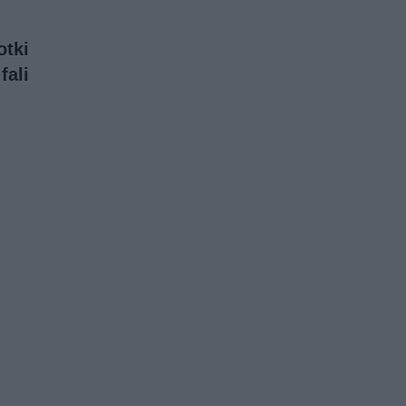
otki
fali