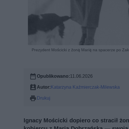
Prezydent Mościcki z żoną Marią na spacerze po Za
Opublikowano:
11.06.2026
Autor:
Katarzyna Kaźmierczak-Milewska
Drukuj
Ignacy Mościcki dopiero co stracił żo
kobiercu z Marią Dobrzańską — swoją 