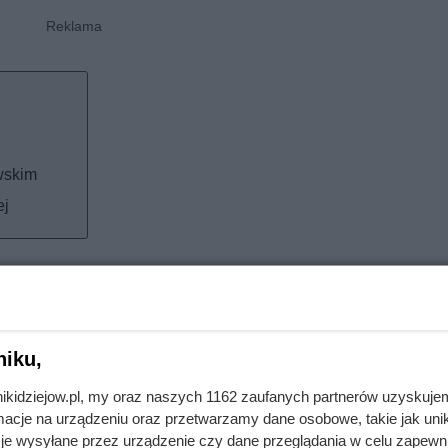
wskim
ej
zej damy
 żony przestał być wdowcem i zaczął myśleć o kolejnym małżeńs
niku,
wą osobistą sekretarkę zmarłej Michaliny. Była od prezydenta
„rodziny zamkowej”, ale mało kto przypuszczał, że to właśnie on
nikidziejow.pl, my oraz naszych 1162 zaufanych partnerów uzyskuje
cje na urządzeniu oraz przetwarzamy dane osobowe, takie jak unika
je wysyłane przez urządzenie czy dane przeglądania w celu zapewn