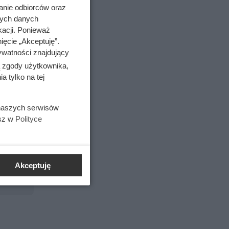
amawiać”,
anie odbiorców oraz
nych danych
otek.
kacji. Ponieważ
icą.
ięcie „Akceptuję”.
ywatności znajdujący
ą zgody użytkownika,
 tylko na tej
 naszych serwisów
esz w
Polityce
Akceptuję