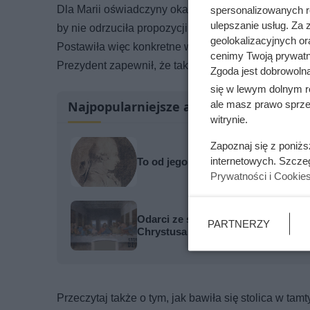
Dla Marii oświadczyny okazały się prawdziwym wst
spersonalizowanych re
ulepszanie usług. Za
by nie odrzuciła propozycji. Dobrzańska długo wahał
geolokalizacyjnych or
Postawiła więc konkretne warunki: ślub miał odbyć s
cenimy Twoją prywatno
Prezydent zapewnił, że tak będzie — jednak ostatec
Zgoda jest dobrowoln
się w lewym dolnym r
ale masz prawo sprzec
Najpopularniejsze artykuły
witrynie.
Zapoznaj się z poniż
internetowych. Szcze
To od jego nazwiska pochodzi słowo
Prywatności i Cookie
Odarci ze skóry, rozcięci piłą i pr
PARTNERZY
Chrystusa
Przeczytaj także o tym, jak bawiła się stolica w ta