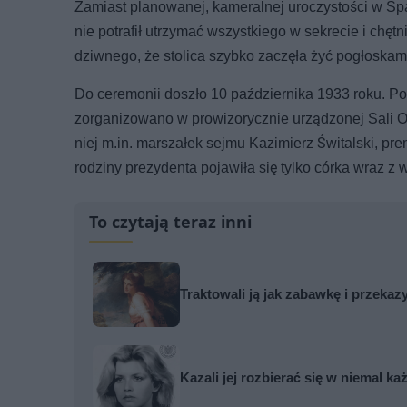
Zamiast planowanej, kameralnej uroczystości w Sp
nie potrafił utrzymać wszystkiego w sekrecie i chę
dziwnego, że stolica szybko zaczęła żyć pogłoskam
Do ceremonii doszło 10 października 1933 roku. P
zorganizowano w prowizorycznie urządzonej Sali Ofi
niej m.in. marszałek sejmu Kazimierz Świtalski, pr
rodziny prezydenta pojawiła się tylko córka wraz z
To czytają teraz inni
Traktowali ją jak zabawkę i przekaz
Kazali jej rozbierać się w niemal k