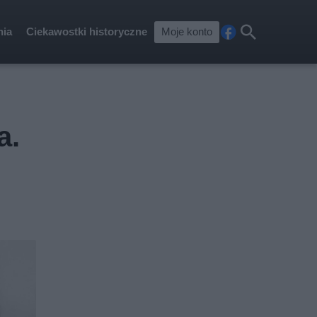
nia
Ciekawostki historyczne
Moje konto
Fa
Szu
ceb
kaj
ook
a.