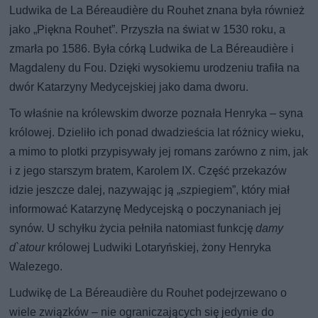
Ludwika de La Béreaudière du Rouhet znana była również
jako „Piękna Rouhet”. Przyszła na świat w 1530 roku, a
zmarła po 1586. Była córką Ludwika de La Béreaudière i
Magdaleny du Fou. Dzięki wysokiemu urodzeniu trafiła na
dwór Katarzyny Medycejskiej jako dama dworu.
To właśnie na królewskim dworze poznała Henryka – syna
królowej. Dzieliło ich ponad dwadzieścia lat różnicy wieku,
a mimo to plotki przypisywały jej romans zarówno z nim, jak
i z jego starszym bratem, Karolem IX. Część przekazów
idzie jeszcze dalej, nazywając ją „szpiegiem”, który miał
informować Katarzynę Medycejską o poczynaniach jej
synów. U schyłku życia pełniła natomiast funkcję
damy
d`atour
królowej Ludwiki Lotaryńskiej, żony Henryka
Walezego.
Ludwikę de La Béreaudière du Rouhet podejrzewano o
wiele związków – nie ograniczających się jedynie do