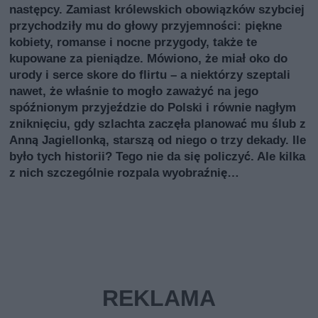
następcy. Zamiast królewskich obowiązków szybciej
przychodziły mu do głowy przyjemności: piękne
kobiety, romanse i nocne przygody, także te
kupowane za pieniądze. Mówiono, że miał oko do
urody i serce skore do flirtu – a niektórzy szeptali
nawet, że właśnie to mogło zaważyć na jego
spóźnionym przyjeździe do Polski i równie nagłym
zniknięciu, gdy szlachta zaczęła planować mu ślub z
Anną Jagiellonką, starszą od niego o trzy dekady. Ile
było tych historii? Tego nie da się policzyć. Ale kilka
z nich szczególnie rozpala wyobraźnię…