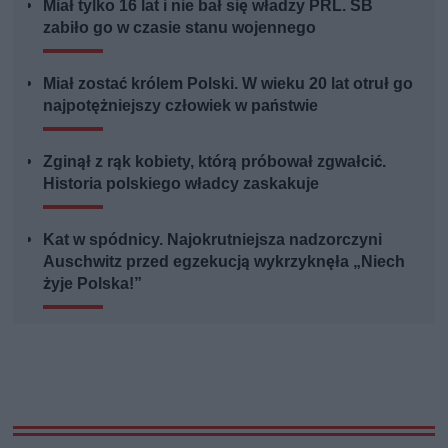
Miał tylko 16 lat i nie bał się władzy PRL. SB
zabiło go w czasie stanu wojennego
Miał zostać królem Polski. W wieku 20 lat otruł go
najpotężniejszy człowiek w państwie
Zginął z rąk kobiety, którą próbował zgwałcić.
Historia polskiego władcy zaskakuje
Kat w spódnicy. Najokrutniejsza nadzorczyni
Auschwitz przed egzekucją wykrzyknęła „Niech
żyje Polska!”