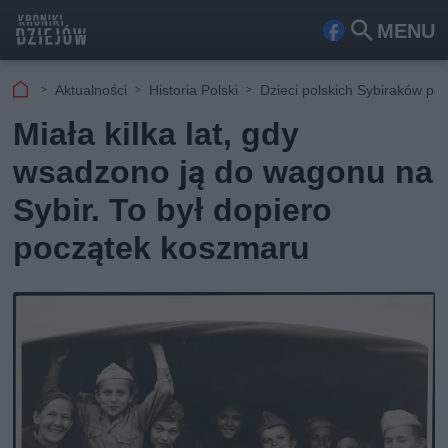
MENU
Fa
Szu
ceb
kaj
Aktualności
Historia Polski
Dzieci polskich Sybiraków po
ook
Miała kilka lat, gdy
wsadzono ją do wagonu na
Sybir. To był dopiero
początek koszmaru