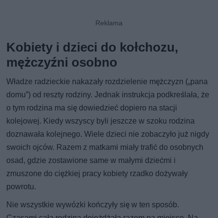
Kobiety i dzieci do kołchozu,
mężczyźni osobno
Władze radzieckie nakazały rozdzielenie mężczyzn („pana
domu”) od reszty rodziny. Jednak instrukcja podkreślała, że
o tym rodzina ma się dowiedzieć dopiero na stacji
kolejowej. Kiedy wszyscy byli jeszcze w szoku rodzina
doznawała kolejnego. Wiele dzieci nie zobaczyło już nigdy
swoich ojców. Razem z matkami miały trafić do osobnych
osad, gdzie zostawione same w małymi dziećmi i
zmuszone do ciężkiej pracy kobiety rzadko dożywały
powrotu.
Nie wszystkie wywózki kończyły się w ten sposób.
Czasami cała rodzina dojeżdżała razem na miejsce. Na