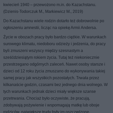
kwiecień 1940 – przewożono m.in. do Kazachstanu.
(Dzienis-Todorczuk M., Markiewicz M., 2019)
Do Kazachstanu wiele rodzin dotarło też dobrowolnie po
ogłoszeniu amnestii, licząc na opiekę Armii Andersa.
Życie w obozach pracy było bardzo ciężkie. W warunkach
surowego klimatu, niedoboru odzieży i jedzenia, do pracy
byli zmuszeni wszyscy między szesnastym a
sześćdziesiątym rokiem życia. Tutaj też niekoniecznie
przestrzegano odgórnych zaleceń. Nawet osoby starsze i
dzieci od 12 roku życia zmuszano do wykonywania takiej
samej pracy jak wszystkich pozostałych. Trwała przez
kilkanaście godzin, czasami bez jednego dnia wolnego. W
tych warunkach jednak dzieci miały większe szanse
przetrwania. Chociaż było oczywiste, że pracują,
zdobywają pożywienie i wspomagają matkę lub oboje
rodziców, największe trudy były im oszczędzone.