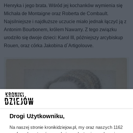
Henryka i jego brata. Wśród jej kochanków wymienia się
Michała de Montaigne oraz Roberta de Combault.
Najsilniejsze i najdłuższe uczucie miało jednak łączyć ją z
Antonim Bourbonem, królem Nawarry. Z tego związku
urodziło się dwoje dzieci: Karol III, późniejszy arcybiskup
Rouen, oraz córka Jakobina d`Artigolouve.
Drogi Użytkowniku,
Na naszej stronie kronikidziejow.pl, my oraz naszych 1162