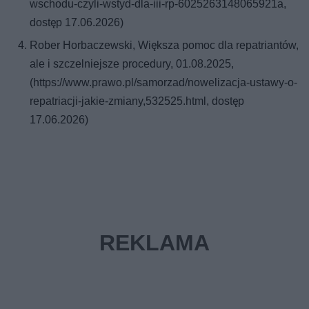
wschodu-czyli-wstyd-dla-iii-rp-6025263148065921a,
dostęp 17.06.2026)
Rober Horbaczewski, Większa pomoc dla repatriantów,
ale i szczelniejsze procedury, 01.08.2025,
(https://www.prawo.pl/samorzad/nowelizacja-ustawy-o-
repatriacji-jakie-zmiany,532525.html, dostęp
17.06.2026)