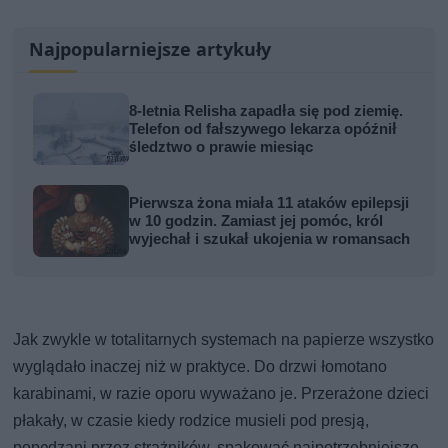
Najpopularniejsze artykuły
8-letnia Relisha zapadła się pod ziemię.
Telefon od fałszywego lekarza opóźnił
śledztwo o prawie miesiąc
Pierwsza żona miała 11 ataków epilepsji
w 10 godzin. Zamiast jej pomóc, król
wyjechał i szukał ukojenia w romansach
Jak zwykle w totalitarnych systemach na papierze wszystko
wyglądało inaczej niż w praktyce. Do drzwi łomotano
karabinami, w razie oporu wyważano je. Przerażone dzieci
płakały, w czasie kiedy rodzice musieli pod presją,
popędzani przez strażników, spakować najpotrzebniejsze