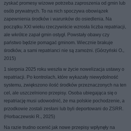
zyskać promesy wizowe potrzeba zaproszenia od gmin lub
osób prywatnych. To na nich spoczywa obowiązek
zapewnienia środków i warunków do osiedlenia. Na
początku XXI wieku rzeczywiście wzrosła liczba repatriacji,
ale wkrótce zapał gmin ostygł. Powstały obawy czy
państwo będzie pomagać gminom. Wiecznie brakuje
środków, a sami repatrianci nie są zamożni. (Górzyński O.,
2015)
1 sierpnia 2025 roku weszła w życie nowelizacja ustawy o
repatriacji. Po kontrolach, które wykazały niewydolność
systemu, zwiększono ilość środków przeznaczonych na ten
cel, ale uszczelniono przepisy. Osoba ubiegająca się o
repatriację musi udowodnić, że ma polskie pochodzenie, a
przodkowie zostali zesłani lub byli deportowani do ZSRR.
(Horbaczewski R., 2025)
Na razie trudno ocenić jak nowe przepisy wpłynęły na