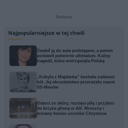
Najpopularniejsze w tej chwili
Zwabił ją do auta podstępem, a potem
postawił potworne ultimatum. Kulisy
tragedii, która wstrząsnęła Polską
„Kobyła z Majdanka” kochała zadawać
ból. Jej okrucieństwo przerażało nawet
SS-Manów
Odarci ze skóry, rozcięci piłą i przybici
do krzyża głową w dół. Mroczny i
krwawy koniec uczniów Chrystusa