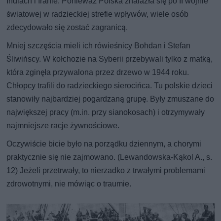
Indiach i Iranie. Ponieważ Polska znalazła się po II wojnie
światowej w radzieckiej strefie wpływów, wiele osób
zdecydowało się zostać zagranicą.
Mniej szczęścia mieli ich rówieśnicy Bohdan i Stefan
Śliwińscy. W kołchozie na Syberii przebywali tylko z matką,
która zginęła przywalona przez drzewo w 1944 roku.
Chłopcy trafili do radzieckiego sierocińca. Tu polskie dzieci
stanowiły najbardziej pogardzaną grupę. Były zmuszane do
największej pracy (m.in. przy sianokosach) i otrzymywały
najmniejsze racje żywnościowe.
Oczywiście bicie było na porządku dziennym, a chorymi
praktycznie się nie zajmowano. (Lewandowska-Kąkol A., s.
12) Jeżeli przetrwały, to nierzadko z trwałymi problemami
zdrowotnymi, nie mówiąc o traumie.