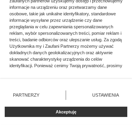
zaufanych partnerów uzyskujemy dostęp i przechowujemy
informacje na urządzeniu oraz przetwarzamy dane
osobowe, takie jak unikalne identyfikatory, standardowe
informacje wysyłane przez urządzenie czy dane
przeglądania w celu zapewniania spersonalizowanych
reklam, wybór spersonalizowanych treści, pomiar reklam i
treści, badanie odbiorców oraz ulepszanie usług. Za zgodą
Użytkownika my i Zaufani Partnerzy możemy używać
dokładnych danych geolokalizacyjnych oraz aktywnie
skanować charakterystykę urządzenia do celów
identyfikacji. Ponieważ cenimy Twoją prywatność, prosimy
o zgodę na korzystanie z tych technologii poprzez
kliknięcie „Akceptuję”. Zgoda jest dobrowolna i zawsze
możesz ją zmienić/wycofać klikając przycisk ustawień
prywatności znajdujący się w lewym dolnym rogu strony
PARTNERZY
USTAWIENIA
. Niektóre rodzaje przetwarzania danych nie wymagają
Ludwika de la Béreaudière du Rouhet. Prawdopodobnie jedną z
zgody użytkownika, ale masz prawo sprzeciwić się
kochanek Henryka Walezego była sama „Piękna Rouhet”
Akceptuję
takiemu przetwarzaniu. Preferencje będą miały
zastosowania tylko na tej witrynie.
Zapoznaj się z poniższymi informacjami, abyś mógł