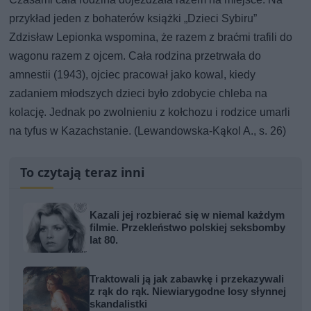
przykład jeden z bohaterów książki „Dzieci Sybiru”
Zdzisław Lepionka wspomina, że razem z braćmi trafili do
wagonu razem z ojcem. Cała rodzina przetrwała do
amnestii (1943), ojciec pracował jako kowal, kiedy
zadaniem młodszych dzieci było zdobycie chleba na
kolację. Jednak po zwolnieniu z kołchozu i rodzice umarli
na tyfus w Kazachstanie. (Lewandowska-Kąkol A., s. 26)
To czytają teraz inni
Kazali jej rozbierać się w niemal każdym
filmie. Przekleństwo polskiej seksbomby
lat 80.
Traktowali ją jak zabawkę i przekazywali
z rąk do rąk. Niewiarygodne losy słynnej
skandalistki