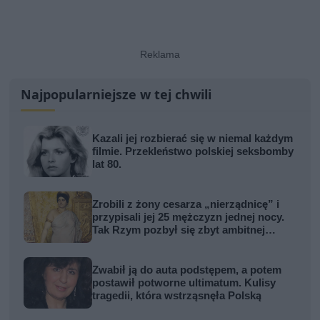
Najpopularniejsze w tej chwili
Kazali jej rozbierać się w niemal każdym
filmie. Przekleństwo polskiej seksbomby
lat 80.
Zrobili z żony cesarza „nierządnicę” i
przypisali jej 25 mężczyzn jednej nocy.
Tak Rzym pozbył się zbyt ambitnej
kobiety
Zwabił ją do auta podstępem, a potem
postawił potworne ultimatum. Kulisy
tragedii, która wstrząsnęła Polską