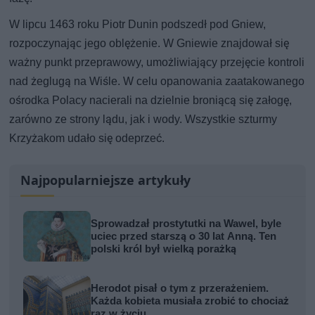
W lipcu 1463 roku Piotr Dunin podszedł pod Gniew,
rozpoczynając jego oblężenie. W Gniewie znajdował się
ważny punkt przeprawowy, umożliwiający przejęcie kontroli
nad żeglugą na Wiśle. W celu opanowania zaatakowanego
ośrodka Polacy nacierali na dzielnie broniącą się załogę,
zarówno ze strony lądu, jak i wody. Wszystkie szturmy
Krzyżakom udało się odeprzeć.
Najpopularniejsze artykuły
Sprowadzał prostytutki na Wawel, byle
uciec przed starszą o 30 lat Anną. Ten
polski król był wielką porażką
Herodot pisał o tym z przerażeniem.
Każda kobieta musiała zrobić to chociaż
raz w życiu