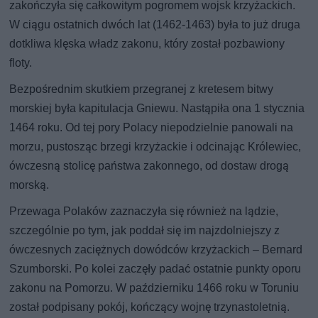
zakończyła się całkowitym pogromem wojsk krzyżackich.
W ciągu ostatnich dwóch lat (1462-1463) była to już druga
dotkliwa klęska władz zakonu, który został pozbawiony
floty.
Bezpośrednim skutkiem przegranej z kretesem bitwy
morskiej była kapitulacja Gniewu. Nastąpiła ona 1 stycznia
1464 roku. Od tej pory Polacy niepodzielnie panowali na
morzu, pustosząc brzegi krzyżackie i odcinając Królewiec,
ówczesną stolicę państwa zakonnego, od dostaw drogą
morską.
Przewaga Polaków zaznaczyła się również na lądzie,
szczególnie po tym, jak poddał się im najzdolniejszy z
ówczesnych zaciężnych dowódców krzyżackich – Bernard
Szumborski. Po kolei zaczęły padać ostatnie punkty oporu
zakonu na Pomorzu. W październiku 1466 roku w Toruniu
został podpisany pokój, kończący wojnę trzynastoletnią.