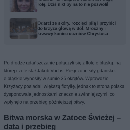
rolę. Dziś nikt by na to nie pozwolił
Odarci ze skóry, rozcięci piłą i przybici
do krzyża głową w dół. Mroczny i
krwawy koniec uczniów Chrystusa
Po drodze gdańszczanie połączyli się z flotą elbląską, na
której czele stał Jakub Vochs. Połączone siły gdańsko-
elbląskie wynosiły w sumie 25 okrętów. Wprawdzie
Krzyżacy posiadali większą flotyllę, jednak to strona polska
dysponowała jednostkami znacznie zwinniejszymi, co
wpłynęło na przebieg późniejszej bitwy.
Bitwa morska w Zatoce Świeżej –
data i przebieg