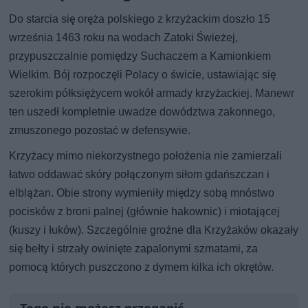
Do starcia się oręża polskiego z krzyżackim doszło 15
września 1463 roku na wodach Zatoki Świeżej,
przypuszczalnie pomiędzy Suchaczem a Kamionkiem
Wielkim. Bój rozpoczęli Polacy o świcie, ustawiając się
szerokim półksiężycem wokół armady krzyżackiej. Manewr
ten uszedł kompletnie uwadze dowództwa zakonnego,
zmuszonego pozostać w defensywie.
Krzyżacy mimo niekorzystnego położenia nie zamierzali
łatwo oddawać skóry połączonym siłom gdańszczan i
elblążan. Obie strony wymieniły między sobą mnóstwo
pocisków z broni palnej (głównie hakownic) i miotającej
(kuszy i łuków). Szczególnie groźne dla Krzyżaków okazały
się bełty i strzały owinięte zapalonymi szmatami, za
pomocą których puszczono z dymem kilka ich okrętów.