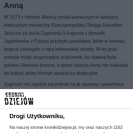
Anną
W 1573 r. Henryk Walezy został pierwszym w dziejach
elekcyjnym monarchą Rzeczpospolitej Obojga Narodów.
Jeszcze za życia Zygmunta II Augusta z dynastii
Jagiellonów z Paryża przybyło poselstwo, które w imieniu
księcia zabiegało o rękę królewskiej siostry. W tej grze
emocje miały drugorzędne znaczenie, bo stawką była
polska i litewska korona, a sporo starsza Anna nie należała
do kobiet, które Henryk uważał za atrakcyjne.
Zygmunt nie zgodził się jednak na te starania i poselstwa
nie przyjął. Król zmarł 7 lipca 1572 r., a wolna elekcja
otworzyła Walezjuszowi zupełnie inną drogę do tronu. 5
kwietnia kolejnego roku Henryk został obrany pierwszym
Drogi Użytkowniku,
królem elekcyjnym, a równolegle snuto plany, by poślubił
Annę Jagiellonkę.
Na naszej stronie kronikidziejow.pl, my oraz naszych 1162