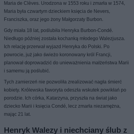
Maria de Clèves. Urodzona w 1553 roku i zmarła w 1574,
Maria była czwartym dzieckiem księcia de Nevers,
Franciszka, oraz jego żony Małgorzaty Burbon.
Gdy miała 18 lat, poślubiła Henryka Burbon-Condé.
Niedługo później została kochanką młodego Walezjusza.
Ich relację przerwał wyjazd Henryka do Polski. Po
powrocie, już jako świeżo koronowany król Francji,
planował doprowadzić do unieważnienia małżeństwa Marii
i samemu ją poślubić.
Tych zamierzeń nie pozwoliła zrealizować nagła śmierć
kobiety. Królewska faworyta odeszła wskutek powikłań po
porodzie. Ich córka, Katarzyna, przyszła na świat jako
dziecko Marii i księcia Condé, lecz zmarła niezamężna,
mając 21 lat.
Henryk Walezy i niechciany ślub z