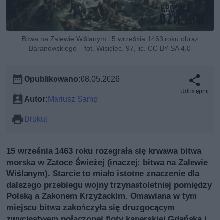
Bitwa na Zalewie Wiślanym 15 września 1463 roku obraz
Baranowskiego – fot. Wisielec. 97, lic. CC BY-SA 4.0
Opublikowano:
08.05.2026
Udostępnij
Autor:
Mariusz Samp
Drukuj
15 września 1463 roku rozegrała się krwawa bitwa
morska w Zatoce Świeżej (inaczej: bitwa na Zalewie
Wiślanym). Starcie to miało istotne znaczenie dla
dalszego przebiegu wojny trzynastoletniej pomiędzy
Polską a Zakonem Krzyżackim. Omawiana w tym
miejscu bitwa zakończyła się druzgocącym
zwycięstwem połączonej floty kaperskiej Gdańska i