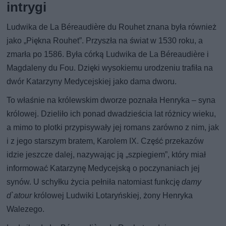
intrygi
Ludwika de La Béreaudière du Rouhet znana była również
jako „Piękna Rouhet”. Przyszła na świat w 1530 roku, a
zmarła po 1586. Była córką Ludwika de La Béreaudière i
Magdaleny du Fou. Dzięki wysokiemu urodzeniu trafiła na
dwór Katarzyny Medycejskiej jako dama dworu.
To właśnie na królewskim dworze poznała Henryka – syna
królowej. Dzieliło ich ponad dwadzieścia lat różnicy wieku,
a mimo to plotki przypisywały jej romans zarówno z nim, jak
i z jego starszym bratem, Karolem IX. Część przekazów
idzie jeszcze dalej, nazywając ją „szpiegiem”, który miał
informować Katarzynę Medycejską o poczynaniach jej
synów. U schyłku życia pełniła natomiast funkcję
damy
d`atour
królowej Ludwiki Lotaryńskiej, żony Henryka
Walezego.