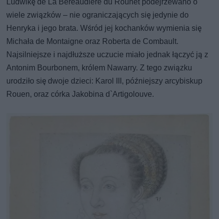
Ludwikę de La Béreaudière du Rouhet podejrzewano o
wiele związków – nie ograniczających się jedynie do
Henryka i jego brata. Wśród jej kochanków wymienia się
Michała de Montaigne oraz Roberta de Combault.
Najsilniejsze i najdłuższe uczucie miało jednak łączyć ją z
Antonim Bourbonem, królem Nawarry. Z tego związku
urodziło się dwoje dzieci: Karol III, późniejszy arcybiskup
Rouen, oraz córka Jakobina d`Artigolouve.