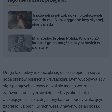
Tego nie możesz przegapić
Traktowali ją jak zabawkę i przekazywali
z rąk do rąk. Niewiarygodne losy słynnej
skandalistki
Miał zostać królem Polski. W wieku 20
lat otruł go najpotężniejszy człowiek w
państwie
Druga faza bitwy rozpoczęła się od zszczepienia się ze
sobą okrętów polskich z krzyżackimi. Dym wydobywający
się z płonących okrętów dawał się mocno we znaki
zarówno broniącym się dzielnie Krzyżakom, jak i
atakującym ich z każdej strony kaprom. Kiedy walczącym
zabrakło już broni, w ruch weszły nawet wiosła i bosaki.