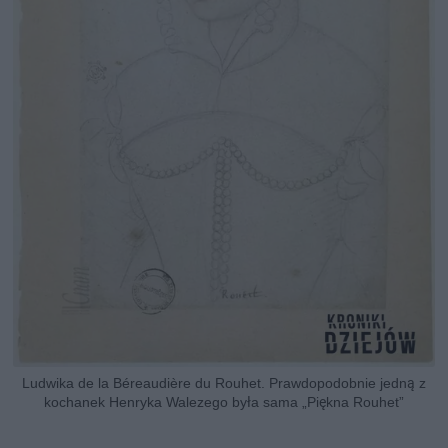
Ludwika de la Béreaudière du Rouhet. Prawdopodobnie jedną z
kochanek Henryka Walezego była sama „Piękna Rouhet”