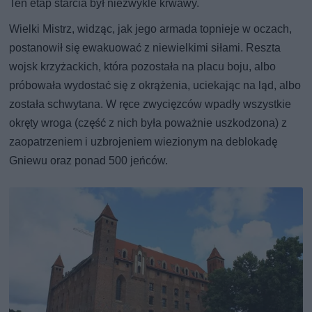
Ten etap starcia był niezwykle krwawy.
Wielki Mistrz, widząc, jak jego armada topnieje w oczach,
postanowił się ewakuować z niewielkimi siłami. Reszta
wojsk krzyżackich, która pozostała na placu boju, albo
próbowała wydostać się z okrążenia, uciekając na ląd, albo
została schwytana. W ręce zwycięzców wpadły wszystkie
okręty wroga (część z nich była poważnie uszkodzona) z
zaopatrzeniem i uzbrojeniem wiezionym na deblokadę
Gniewu oraz ponad 500 jeńców.