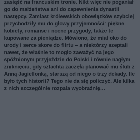
zasiąść na francuskim tronie. Nikt więc nie poganiał
go do małżeństwa ani do zapewnienia dynastii
następcy. Zamiast królewskich obowiązków szybciej
przychodziły mu do głowy przyjemności: piękne
kobiety, romanse i nocne przygody, także te
kupowane za pieniądze. Mówiono, że miał oko do
urody i serce skore do flirtu – a niektórzy szeptali
nawet, że właśnie to mogło zaważyć na jego
spóźnionym przyjeździe do Polski i równie nagłym
zniknięciu, gdy szlachta zaczęła planować mu ślub z
Anną Jagiellonką, starszą od niego o trzy dekady. Ile
było tych historii? Tego nie da się policzyć. Ale kilka
z nich szczególnie rozpala wyobraźnię…