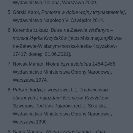
Wydawnictwo Bellona, Warszawa 2009.
Górski Karol,
Pomorze w dobie wojny trzynastoletniej
,
Wydawnictwo Napoleon V, Oświęcim 2014.
Koremba Łukasz,
Bitwa na Zalewie Wiślanym –
morska klęska Krzyżaków
[https://histmag.org/Bitwa-
na-Zalewie-Wislanym-morska-kleska-Krzyzakow-
17417; dostęp: 01.06.2021].
Nowak Marian,
Wojna trzynastoletnia 1454-1466
,
Wydawnictwo Ministerstwa Obrony Narodowej,
Warszawa 1974.
Polskie tradycje wojskowe
, t. 1,
Tradycje walk
obronnych z najazdami Niemców, Krzyżaków,
Szwedów, Turków i Tatarów
, red. J. Sikorski,
Wydawnictwo Ministerstwa Obrony Narodowej,
Warszawa 1990.
Samp Mariusz,
Wojna trzynastoletnia – data,