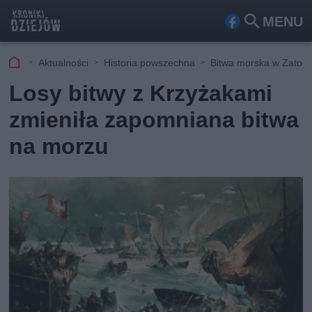
MENU
Fa
Szu
ceb
kaj
Aktualności
Historia powszechna
Bitwa morska w Zatoce
ook
Losy bitwy z Krzyżakami
zmieniła zapomniana bitwa
na morzu