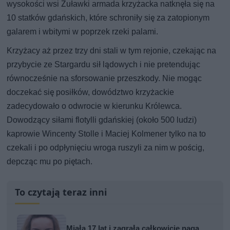
wysokości wsi Żuławki armada krzyżacka natknęła się na
10 statków gdańskich, które schroniły się za zatopionym
galarem i wbitymi w poprzek rzeki palami.
Krzyżacy aż przez trzy dni stali w tym rejonie, czekając na
przybycie ze Stargardu sił lądowych i nie pretendując
równocześnie na sforsowanie przeszkody. Nie mogąc
doczekać się posiłków, dowództwo krzyżackie
zadecydowało o odwrocie w kierunku Królewca.
Dowodzący siłami flotylli gdańskiej (około 500 ludzi)
kaprowie Wincenty Stolle i Maciej Kolmener tylko na to
czekali i po odpłynięciu wroga ruszyli za nim w pościg,
depcząc mu po piętach.
To czytają teraz inni
Miała 17 lat i zagrała całkowicie nagą