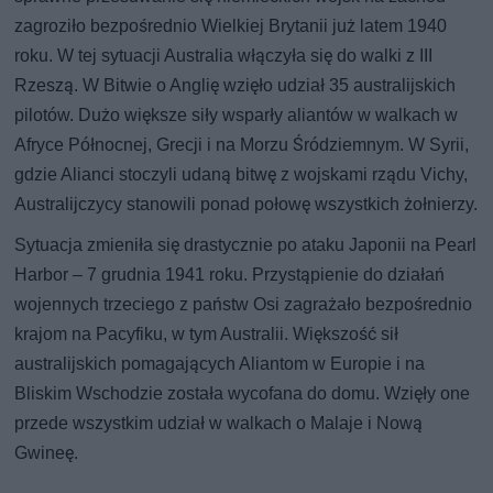
zagroziło bezpośrednio Wielkiej Brytanii już latem 1940
roku. W tej sytuacji Australia włączyła się do walki z III
Rzeszą. W Bitwie o Anglię wzięło udział 35 australijskich
pilotów. Dużo większe siły wsparły aliantów w walkach w
Afryce Północnej, Grecji i na Morzu Śródziemnym. W Syrii,
gdzie Alianci stoczyli udaną bitwę z wojskami rządu Vichy,
Australijczycy stanowili ponad połowę wszystkich żołnierzy.
Sytuacja zmieniła się drastycznie po ataku Japonii na Pearl
Harbor – 7 grudnia 1941 roku. Przystąpienie do działań
wojennych trzeciego z państw Osi zagrażało bezpośrednio
krajom na Pacyfiku, w tym Australii. Większość sił
australijskich pomagających Aliantom w Europie i na
Bliskim Wschodzie została wycofana do domu. Wzięły one
przede wszystkim udział w walkach o Malaje i Nową
Gwineę.