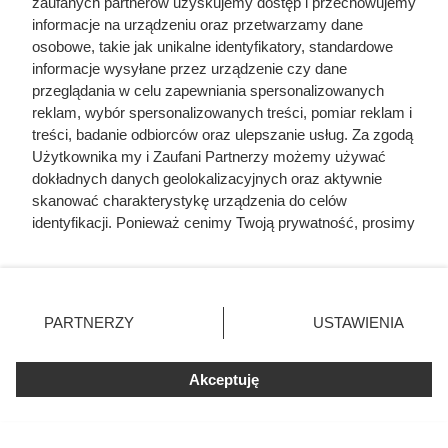
zaufanych partnerów uzyskujemy dostęp i przechowujemy
niekoniecznie musiał zostać dokonany porą wiosenną, a
informacje na urządzeniu oraz przetwarzamy dane
więc w okresie występowania roztopów,
osobowe, takie jak unikalne identyfikatory, standardowe
uniemożliwiających, względnie utrudniających
informacje wysyłane przez urządzenie czy dane
przeglądania w celu zapewniania spersonalizowanych
prowadzenie działań zbrojnych na większą skalę.
reklam, wybór spersonalizowanych treści, pomiar reklam i
Zasygnalizowana uwaga może jednak okazać się
treści, badanie odbiorców oraz ulepszanie usług. Za zgodą
nieprawidłowa, zaś całe zagadnienie nie zostanie raczej
Użytkownika my i Zaufani Partnerzy możemy używać
nigdy dostatecznie wyjaśnione, ponieważ „Powieść
dokładnych danych geolokalizacyjnych oraz aktywnie
skanować charakterystykę urządzenia do celów
minionych lat” nie podała bliższych wskazówek
identyfikacji. Ponieważ cenimy Twoją prywatność, prosimy
chronologicznych na temat najazdu Jarosława.
o zgodę na korzystanie z tych technologii poprzez
kliknięcie „Akceptuję”. Zgoda jest dobrowolna i zawsze
możesz ją zmienić/wycofać klikając przycisk ustawień
prywatności znajdujący się w lewym dolnym rogu strony
PARTNERZY
USTAWIENIA
. Niektóre rodzaje przetwarzania danych nie wymagają
zgody użytkownika, ale masz prawo sprzeciwić się
Akceptuję
takiemu przetwarzaniu. Preferencje będą miały
zastosowania tylko na tej witrynie.
Zapoznaj się z poniższymi informacjami, abyś mógł