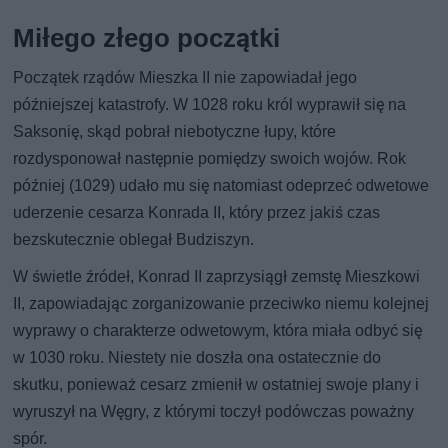
Miłego złego początki
Początek rządów Mieszka II nie zapowiadał jego
późniejszej katastrofy. W 1028 roku król wyprawił się na
Saksonię, skąd pobrał niebotyczne łupy, które
rozdysponował następnie pomiędzy swoich wojów. Rok
później (1029) udało mu się natomiast odeprzeć odwetowe
uderzenie cesarza Konrada II, który przez jakiś czas
bezskutecznie oblegał Budziszyn.
W świetle źródeł, Konrad II zaprzysiągł zemstę Mieszkowi
II, zapowiadając zorganizowanie przeciwko niemu kolejnej
wyprawy o charakterze odwetowym, która miała odbyć się
w 1030 roku. Niestety nie doszła ona ostatecznie do
skutku, ponieważ cesarz zmienił w ostatniej swoje plany i
wyruszył na Węgry, z którymi toczył podówczas poważny
spór.