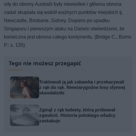
siły do obrony Australii były niewielkie i główna obrona
nadal skupiała się wokół ważnych punktów miejskich tj.
Newcastle, Brisbane, Sidney. Dopiero po upadku
Singapuru i pierwszym ataku na Darwin stwierdzono, że
konieczna jest obrona całego kontynentu. (Bridge C., Burns
P.: s. 135)
Tego nie możesz przegapić
Traktowali ją jak zabawkę i przekazywali
z rąk do rąk. Niewiarygodne losy słynnej
skandalistki
Zginął z rąk kobiety, którą próbował
zgwałcić. Historia polskiego władcy
zaskakuje