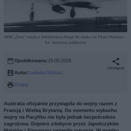
A6M „Zero” rusza z lotniskowca Akagi do ataku na Pearl Harbour -
fot. domena publiczna
Opublikowano:
25.05.2026
Udostępnij
Autor:
Ludwika Wykurz
Drukuj
Australia oficjalnie przystąpiła do wojny razem z
Francją i Wielką Brytanią. Do momentu wybuchu
wojny na Pacyfiku nie była jednak bezpośrednio
zagrożona. Dopiero zdobycie przez Japończyków
Malajów i Singapuru zmieniło sytuację. W wyniku