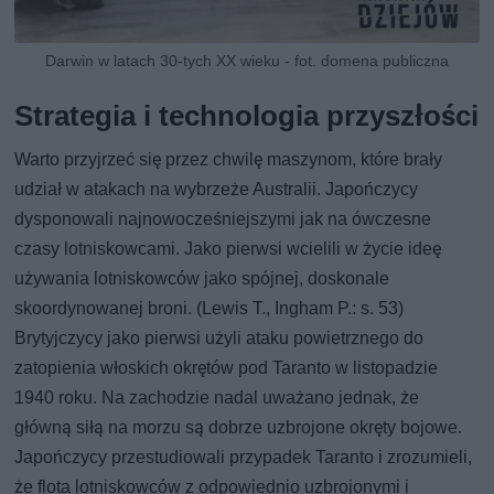
Darwin w latach 30-tych XX wieku - fot. domena publiczna
Strategia i technologia przyszłości
Warto przyjrzeć się przez chwilę maszynom, które brały
udział w atakach na wybrzeże Australii. Japończycy
dysponowali najnowocześniejszymi jak na ówczesne
czasy lotniskowcami. Jako pierwsi wcielili w życie ideę
używania lotniskowców jako spójnej, doskonale
skoordynowanej broni. (Lewis T., Ingham P.: s. 53)
Brytyjczycy jako pierwsi użyli ataku powietrznego do
zatopienia włoskich okrętów pod Taranto w listopadzie
1940 roku. Na zachodzie nadal uważano jednak, że
główną siłą na morzu są dobrze uzbrojone okręty bojowe.
Japończycy przestudiowali przypadek Taranto i zrozumieli,
że flota lotniskowców z odpowiednio uzbrojonymi i