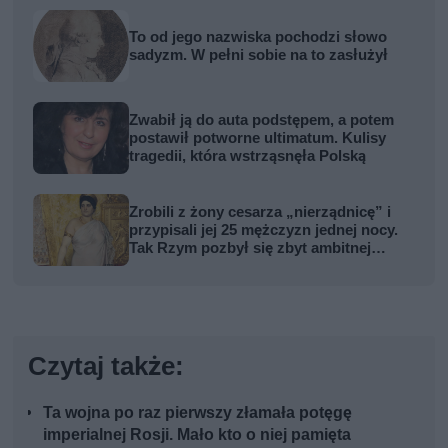
To od jego nazwiska pochodzi słowo
sadyzm. W pełni sobie na to zasłużył
Zwabił ją do auta podstępem, a potem
postawił potworne ultimatum. Kulisy
tragedii, która wstrząsnęła Polską
Zrobili z żony cesarza „nierządnicę” i
przypisali jej 25 mężczyzn jednej nocy.
Tak Rzym pozbył się zbyt ambitnej
kobiety
Czytaj także:
Ta wojna po raz pierwszy złamała potęgę
imperialnej Rosji. Mało kto o niej pamięta