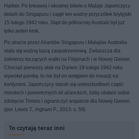
Harbor. Po krwawej i okrutnej bitwie o Malaje Japończycy
dotarli do Singapuru i zajęli ten ważny przyczółek brytyjski
15 lutego 1942 roku. Stąd do północnej Australii był już
tylko jeden krok.
Po utracie przez Aliantów Singapuru i Malajów Australia
stała się ważną bazą zaopatrzeniową. Zwłaszcza dla
żołnierzy toczących walki na Filipinach i w Nowej Gwinei.
Chociaż pierwszy atak na Darwin 19 lutego 1942 roku
wywołał panikę, to nie był on wstępem do inwazji na
kontynent. Japończycy starali się unieszkodliwić część
morskich i powietrznych sił alianckich, żeby ułatwić sobie
zdobycie Timoru i ograniczyć wsparcie dla Nowej Gwinei.
(por. Lewis T., Ingham P., 2013: s. 59)
To czytają teraz inni