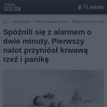
MENU
Fa
Szu
ceb
kaj
Aktualności
Historia powszechna
Bitwy powietrzne nad A
ook
Spóźnili się z alarmem o
dwie minuty. Pierwszy
nalot przyniósł krwawą
rzeź i panikę