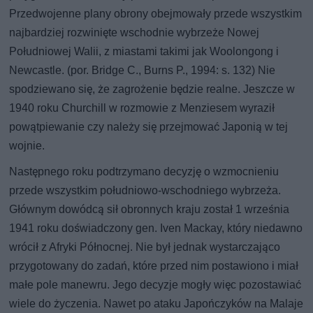
Przedwojenne plany obrony obejmowały przede wszystkim
najbardziej rozwinięte wschodnie wybrzeże Nowej
Południowej Walii, z miastami takimi jak Woolongong i
Newcastle. (por. Bridge C., Burns P., 1994: s. 132) Nie
spodziewano się, że zagrożenie będzie realne. Jeszcze w
1940 roku Churchill w rozmowie z Menziesem wyraził
powątpiewanie czy należy się przejmować Japonią w tej
wojnie.
Następnego roku podtrzymano decyzję o wzmocnieniu
przede wszystkim południowo-wschodniego wybrzeża.
Głównym dowódcą sił obronnych kraju został 1 września
1941 roku doświadczony gen. Iven Mackay, który niedawno
wrócił z Afryki Północnej. Nie był jednak wystarczająco
przygotowany do zadań, które przed nim postawiono i miał
małe pole manewru. Jego decyzje mogły więc pozostawiać
wiele do życzenia. Nawet po ataku Japończyków na Malaje