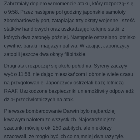
Zabrzmiały dopiero w momencie ataku, który rozpoczął się
o 9:58. Przez następne pół godziny japońskie samoloty
zbombardowały port, zatapiając trzy okręty wojenne i sześć
statków handlowych oraz uszkadzając kolejne statki, z
których dwa zatonęły później. Następnie ostrzelano lotnisko
cywilne, baraki i magazyn paliwa. Wracając, Japończycy
zatopili jeszcze dwa okręty filipińskie.
Drugi atak rozpoczął się około południa. Syreny zaczęły
wyć o 11:58, nie dając mieszkańcom i obronie wiele czasu
na przygotowanie. Japończycy ostrzelali bazę lotniczą
RAAF. Uszkodzone bezpieczniki uniemożliwiły odpowiedź
dział przeciwlotniczych na atak.
Pierwsze bombardowanie Darwin było najbardziej
krwawym nalotem ze wszystkich. Najostrożniejsze
szacunki mówią o ok. 250 zabitych, ale niektórzy
szacowali, że mogło być ich co najmniej dwa razy tyle.