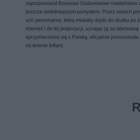
zaproponował Borysowi Godunowowi małżeństwo z jeg
jeszcze ambitniejszym pomysłem. Przez swoich pos
unii personalnej, która miałaby dojść do skutku po 
również i do tej propozycji, uznając ją za oderwan
sprzymierzenia się z Polską, oficjalnie porozumiał
na terenie Inflant.