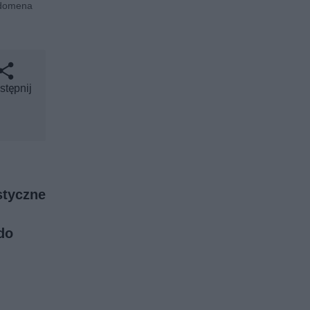
. domena
stępnij
styczne
do