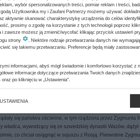
ra nie uwierzyli jednak współcześni tym wydarzeniom mieszkańc
klam, wybór spersonalizowanych treści, pomiar reklam i treści, bad
 zgodą Użytkownika my i Zaufani Partnerzy możemy używać dokład
żadnych skrupułów, gdy wysyłał na tamten świat swoich rywali.
az aktywnie skanować charakterystykę urządzenia do celów identyfi
ść, prosimy o zgodę na korzystanie z tych technologii poprzez klikn
a i zawsze możesz ją zmienić/wycofać klikając przycisk ustawień pr
ogu strony
. Niektóre rodzaje przetwarzania danych nie wymagaj
iwić się takiemu przetwarzaniu. Preferencje będą miały zastosowania
emię. Telefon od fałszywego lekarza opóźnił śledztwo o prawie m
szymi informacjami, abyś mógł świadomie i komfortowo korzystać z
gółowe informacje dotyczące przetwarzania Twoich danych znajdzi
s
oraz po kliknięciu w „Ustawienia”.
psji w 10 godzin. Zamiast jej pomóc, król wyjechał i szukał uko
USTAWIENIA
ądały się państwa ościenne, w tym rządzona przez Zygmunta II
 władca, wywodzący się ze szwedzkiej dynastii Wazów, dążył
lmie, co chciał osiągnąć w sojuszu z Rosją. Pierwotnie Zygmu