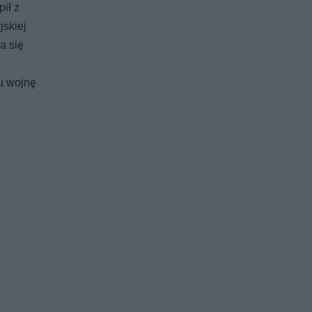
ił z
jskiej
a się
ku wojnę