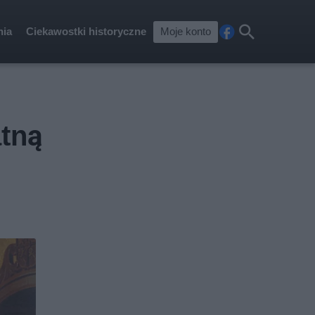
nia
Ciekawostki historyczne
Moje konto
Fa
Szu
ceb
kaj
ook
tną