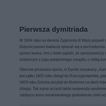
Pierwsza dymitriada
W 1604 roku na dworze Zygmunta III Wazy pojawił s
Dotychczasowi badacze spierali się o pochodzenie t
synem Iwana. Inni z kolei sądzili, że samozwańczy
zrodzonym z jego potajemnego związku z córką bor
Obecnie przeważa opinia, iż Dymitr nazywany „S
początku 1602 roku zbiegł do Rzeczypospolitej, gdz
1603 roku Griszka przybył do Brahimia na dwór Ada
zbiega. Tak samo uczynił także wojewoda sandomi
zdobyciu tronu moskiewskiego poślubienie córki w