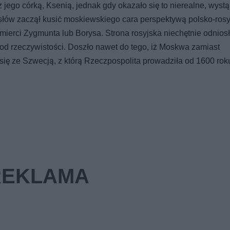
o córką, Ksenią, jednak gdy okazało się to nierealne, wystąp
łów zaczął kusić moskiewskiego cara perspektywą polsko-rosy
śmierci Zygmunta lub Borysa. Strona rosyjska niechętnie odniosł
ą od rzeczywistości. Doszło nawet do tego, iż Moskwa zamiast
a się ze Szwecją, z którą Rzeczpospolita prowadziła od 1600 ro