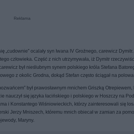
ię „cudownie” ocalały syn Iwana IV Groźnego, carewicz Dymitr.
ego człowieka. Część z nich utrzymywała, iż Dymitr rzeczywiśc
 carewicz był nieślubnym synem polskiego króla Stefana Batore
owego z okolic Grodna, dokąd Stefan często ściągał na polowa
amozwańcem” był prawosławnym mnichem Griszką Otrepiewem, k
ie nauczył się języka łacińskiego i polskiego w Hoszczy na Po
ma i Konstantego Wiśniowieckich, którzy zainteresowali się lo
erski Jerzy Mniszech, któremu mnich obiecał w zamian za pom
ojewody, Maryny.