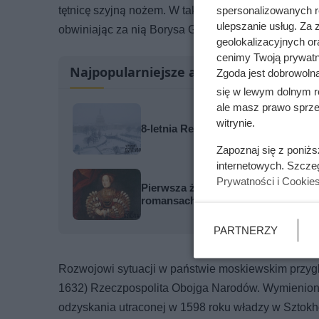
tętnicę szyjną nożem. W taką wersję śmierci Dymit
spersonalizowanych re
ulepszanie usług. Za
obwiniając za nią Borysa Godunowa, który nie miał 
geolokalizacyjnych or
cenimy Twoją prywatno
Najpopularniejsze artykuły
Zgoda jest dobrowoln
się w lewym dolnym r
ale masz prawo sprzec
witrynie.
8-letnia Relisha zapadła się pod zi
Zapoznaj się z poniż
internetowych. Szcze
Prywatności i Cookie
Pierwsza żona miała 11 ataków epile
romansach
PARTNERZY
Rozwojowi sytuacji w państwie moskiewskim przygl
1632) Rzeczpospolita Obojga Narodów. Wymieniony
odzyskania utraconej w 1598 roku władzy w Sztokho