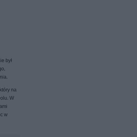
ie był
go,
nia.
tóry na
dolu. W
sami
oc w