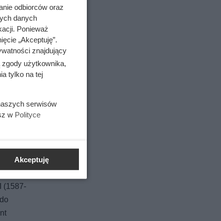
y Rosji,
anie odbiorców oraz
nych danych
kacji. Ponieważ
ięcie „Akceptuję”.
ywatności znajdujący
ą zgody użytkownika,
 tylko na tej
iesiąc
 naszych serwisów
esz w
Polityce
jenia w
Akceptuję
I (1587-
 do
nt