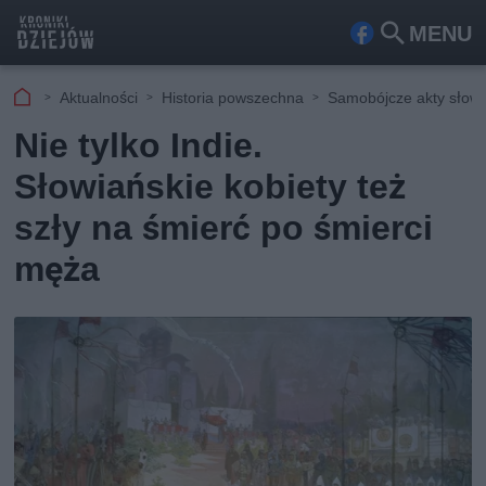
MENU
Fa
Szu
ceb
kaj
Aktualności
Historia powszechna
Samobójcze akty słowi
ook
Nie tylko Indie.
Słowiańskie kobiety też
szły na śmierć po śmierci
męża