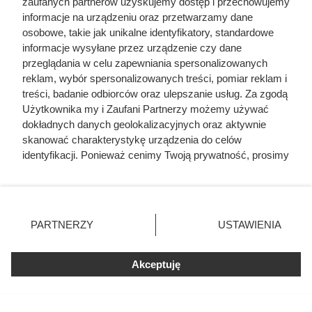
zaufanych partnerów uzyskujemy dostęp i przechowujemy
Kienzler I.,
1649 Zbaraż
, Warszawa 2014.
informacje na urządzeniu oraz przetwarzamy dane
osobowe, takie jak unikalne identyfikatory, standardowe
Kosman M.,
Na śladach bohaterów „Trylogii”
,
informacje wysyłane przez urządzenie czy dane
Warszawa 1966.
przeglądania w celu zapewniania spersonalizowanych
Kosman M.,
Skrzetuski – między historią a legendą
,
reklam, wybór spersonalizowanych treści, pomiar reklam i
treści, badanie odbiorców oraz ulepszanie usług. Za zgodą
Poznań 1989.
Użytkownika my i Zaufani Partnerzy możemy używać
Zawistowski W.,
Kto jest kim w „Trylogii” Henryka
dokładnych danych geolokalizacyjnych oraz aktywnie
Sienkiewicza
, Gdańsk 1999.
skanować charakterystykę urządzenia do celów
identyfikacji. Ponieważ cenimy Twoją prywatność, prosimy
o zgodę na korzystanie z tych technologii poprzez
kliknięcie „Akceptuję”. Zgoda jest dobrowolna i zawsze
Czytaj także:
możesz ją zmienić/wycofać klikając przycisk ustawień
prywatności znajdujący się w lewym dolnym rogu strony
PARTNERZY
USTAWIENIA
Nigdy wcześniej nikt nie widział monarchy w
. Niektóre rodzaje przetwarzania danych nie wymagają
takim stanie. Śmierć pierwszej żony złamała
zgody użytkownika, ale masz prawo sprzeciwić się
polskiego króla
Akceptuję
takiemu przetwarzaniu. Preferencje będą miały
zastosowania tylko na tej witrynie.
Miał tylko 16 lat i nie bał się władzy PRL. SB
Zapoznaj się z poniższymi informacjami, abyś mógł