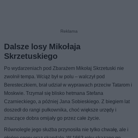
Dalsze losy Mikołaja
Skrzetuskiego
Po wydarzeniach pod Zbarażem Mikołaj Skrzetuski nie
zwolnił tempa. Wciąż był w polu – walczył pod
Beresteczkiem, brał udział w wyprawach przeciw Tatarom i
Moskwie. Trzymał się blisko hetmana Stefana
Czarnieckiego, a później Jana Sobieskiego. Z biegiem lat
doszedł do rangi pułkownika, choć większe urzędy i
znaczące dobra omijały go przez całe życie.
Równolegle jego służba przynosiła nie tylko chwałę, ale i
głośne spory oraz skandale. W 1663 roku skazano go