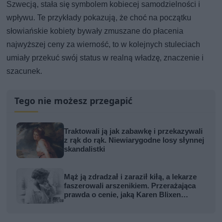
Szwecją, stała się symbolem kobiecej samodzielności i
wpływu. Te przykłady pokazują, że choć na początku
słowiańskie kobiety bywały zmuszane do płacenia
najwyższej ceny za wierność, to w kolejnych stuleciach
umiały przekuć swój status w realną władzę, znaczenie i
szacunek.
Tego nie możesz przegapić
Traktowali ją jak zabawkę i przekazywali
z rąk do rąk. Niewiarygodne losy słynnej
skandalistki
Mąż ją zdradzał i zaraził kiłą, a lekarze
faszerowali arszenikiem. Przerażająca
prawda o cenie, jaką Karen Blixen
zapłaciła za Afrykę