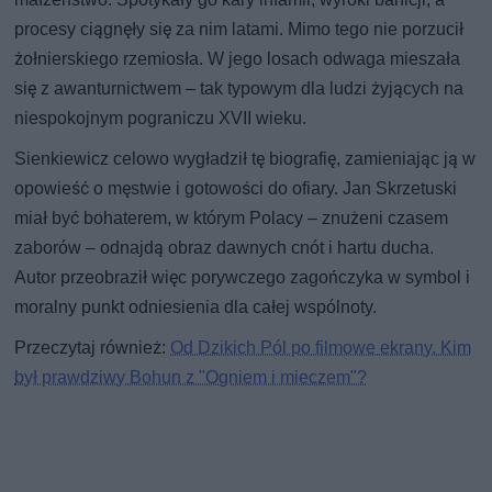
procesy ciągnęły się za nim latami. Mimo tego nie porzucił
żołnierskiego rzemiosła. W jego losach odwaga mieszała
się z awanturnictwem – tak typowym dla ludzi żyjących na
niespokojnym pograniczu XVII wieku.
Sienkiewicz celowo wygładził tę biografię, zamieniając ją w
opowieść o męstwie i gotowości do ofiary. Jan Skrzetuski
miał być bohaterem, w którym Polacy – znużeni czasem
zaborów – odnajdą obraz dawnych cnót i hartu ducha.
Autor przeobraził więc porywczego zagończyka w symbol i
moralny punkt odniesienia dla całej wspólnoty.
Przeczytaj również:
Od Dzikich Pól po filmowe ekrany. Kim
był prawdziwy Bohun z "Ogniem i mieczem"?