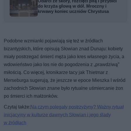
Odarci ze skóry, rozcięci piłą i przybici
do krzyża głową w dół. Mroczny i
krwawy koniec uczniów Chrystusa
Podobne wzmianki pojawiają się też w źródłach
bizantyjskich, które opisują Słowian znad Dunaju: kobiety
miały postrzegać śmierć męża jako kres własnego życia, a
wdowieństwo jako los nie do pogodzenia z „prawdziwą”
miłością. Co więcej, kronikarze tacy jak Thietmar z
Merseburga sugerują, że jeszcze w epoce Mieszka I wśród
zachodnich Słowian znane było rytualne uśmiercanie żon
po śmierci ich małżonków.
Czytaj także:
Na czym polegały postrzyżyny? Ważny rytuał
inicjacyjny w kulturze dawnych Słowian i jego ślady
w źródłach