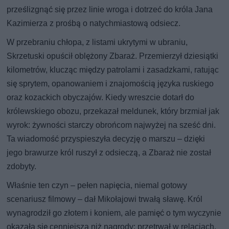
prześlizgnąć się przez linie wroga i dotrzeć do króla Jana
Kazimierza z prośbą o natychmiastową odsiecz.
W przebraniu chłopa, z listami ukrytymi w ubraniu,
Skrzetuski opuścił oblężony Zbaraż. Przemierzył dziesiątki
kilometrów, klucząc między patrolami i zasadzkami, ratując
się sprytem, opanowaniem i znajomością języka ruskiego
oraz kozackich obyczajów. Kiedy wreszcie dotarł do
królewskiego obozu, przekazał meldunek, który brzmiał jak
wyrok: żywności starczy obrońcom najwyżej na sześć dni.
Ta wiadomość przyspieszyła decyzję o marszu – dzięki
jego brawurze król ruszył z odsieczą, a Zbaraż nie został
zdobyty.
Właśnie ten czyn – pełen napięcia, niemal gotowy
scenariusz filmowy – dał Mikołajowi trwałą sławę. Król
wynagrodził go złotem i koniem, ale pamięć o tym wyczynie
okazała się cenniejsza niż nagrody: przetrwał w relacjach,