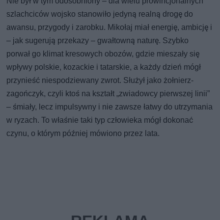
Nie był w tym odosobniony – dla wielu prowincjonalnych
szlachciców wojsko stanowiło jedyną realną drogę do
awansu, przygody i zarobku. Mikołaj miał energię, ambicję i
– jak sugerują przekazy – gwałtowną naturę. Szybko
porwał go klimat kresowych obozów, gdzie mieszały się
wpływy polskie, kozackie i tatarskie, a każdy dzień mógł
przynieść niespodziewany zwrot. Służył jako żołnierz-
zagończyk, czyli ktoś na kształt „zwiadowcy pierwszej linii”
– śmiały, lecz impulsywny i nie zawsze łatwy do utrzymania
w ryzach. To właśnie taki typ człowieka mógł dokonać
czynu, o którym później mówiono przez lata.