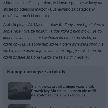
z hinduskim
sati
— rytuałem, w którym spalenie wdowy na
stosie po odejściu małżonka uznawano za ostateczny
dowód wierności i oddania.
Arabski pisarz Al.-Masudi notował: „
Żony zmarłego kaleczą
sobie ręce i twarze nożami, a gdy która z nich mówi, że go
kocha zawiesza sznur i wchodzi ku niemu po stołku, po
czym obwiązuje sobie nim szyję
.
Potem wyrywają spod niej
stołek, a ona pozostaje zawieszona, drgając, aż skona, po
czym zostaje spalona i łączy się ze swym mężem”.
Najpopularniejsze artykuły
Sienkiewicz zrobił z niego wzór cnót.
Prawdziwy Skrzetuski o mało nie trafił
na szafot za udział w skandalu z
zabójstwem hetmana