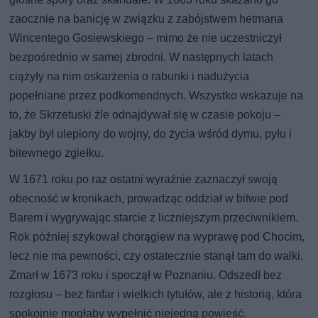
zaocznie na banicję w związku z zabójstwem hetmana
Wincentego Gosiewskiego – mimo że nie uczestniczył
bezpośrednio w samej zbrodni. W następnych latach
ciążyły na nim oskarżenia o rabunki i nadużycia
popełniane przez podkomendnych. Wszystko wskazuje na
to, że Skrzetuski źle odnajdywał się w czasie pokoju –
jakby był ulepiony do wojny, do życia wśród dymu, pyłu i
bitewnego zgiełku.
W 1671 roku po raz ostatni wyraźnie zaznaczył swoją
obecność w kronikach, prowadząc oddział w bitwie pod
Barem i wygrywając starcie z liczniejszym przeciwnikiem.
Rok później szykował chorągiew na wyprawę pod Chocim,
lecz nie ma pewności, czy ostatecznie stanął tam do walki.
Zmarł w 1673 roku i spoczął w Poznaniu. Odszedł bez
rozgłosu – bez fanfar i wielkich tytułów, ale z historią, która
spokojnie mogłaby wypełnić niejedną powieść.