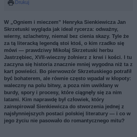
Drukuj
W „Ogniem i mieczem” Henryka Sienkiewicza Jan
Skrzetuski wygląda jak ideał rycerza: odważny,
wierny, szlachetny, niemal bez cienia skazy. Tyle że
za tą literacką legendą stoi ktoś, o kim rzadko się
mówi — prawdziwy Mikołaj Skrzetuski herbu
Jastrzębiec, XVII‑wieczny żołnierz z krwi i kości. I tu
zaczyna się historia znacznie mniej wygodna niż ta z
kart powieści. Bo pierwowzór Skrzetuskiego potrafił
być bohaterem, ale równie często wpadał w kłopoty:
waleczny na polu bitwy, a poza nim uwikłany w
burdy, spory i procesy, które ciągnęły się za nim
latami. Kim naprawdę był człowiek, który
zainspirował Sienkiewicza do stworzenia jednej z
najsłynniejszych postaci polskiej literatury — i co w
jego życiu nie pasowało do romantycznego mitu?