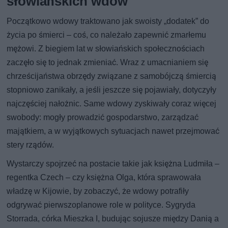
słowiańskich wdów
Początkowo wdowy traktowano jak swoisty „dodatek” do
życia po śmierci – coś, co należało zapewnić zmarłemu
mężowi. Z biegiem lat w słowiańskich społecznościach
zaczęło się to jednak zmieniać. Wraz z umacnianiem się
chrześcijaństwa obrzędy związane z samobójczą śmiercią
stopniowo zanikały, a jeśli jeszcze się pojawiały, dotyczyły
najczęściej nałożnic. Same wdowy zyskiwały coraz więcej
swobody: mogły prowadzić gospodarstwo, zarządzać
majątkiem, a w wyjątkowych sytuacjach nawet przejmować
stery rządów.
Wystarczy spojrzeć na postacie takie jak księżna Ludmiła –
regentka Czech – czy księżna Olga, która sprawowała
władzę w Kijowie, by zobaczyć, że wdowy potrafiły
odgrywać pierwszoplanowe role w polityce. Sygryda
Storrada, córka Mieszka I, budując sojusze między Danią a