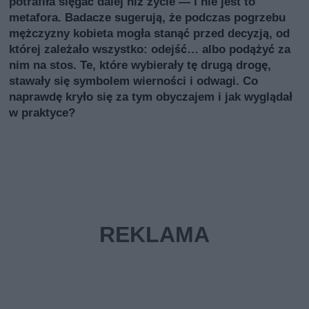
potrafiła sięgać dalej niż życie — i nie jest to
metafora. Badacze sugerują, że podczas pogrzebu
mężczyzny kobieta mogła stanąć przed decyzją, od
której zależało wszystko: odejść… albo podążyć za
nim na stos. Te, które wybierały tę drugą drogę,
stawały się symbolem wierności i odwagi. Co
naprawdę kryło się za tym obyczajem i jak wyglądał
w praktyce?