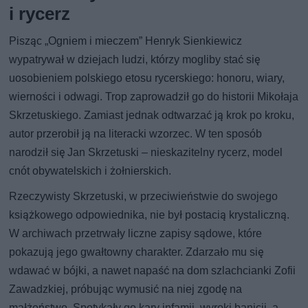
i rycerz
Pisząc „Ogniem i mieczem” Henryk Sienkiewicz
wypatrywał w dziejach ludzi, którzy mogliby stać się
uosobieniem polskiego etosu rycerskiego: honoru, wiary,
wierności i odwagi. Trop zaprowadził go do historii Mikołaja
Skrzetuskiego. Zamiast jednak odtwarzać ją krok po kroku,
autor przerobił ją na literacki wzorzec. W ten sposób
narodził się Jan Skrzetuski – nieskazitelny rycerz, model
cnót obywatelskich i żołnierskich.
Rzeczywisty Skrzetuski, w przeciwieństwie do swojego
książkowego odpowiednika, nie był postacią krystaliczną.
W archiwach przetrwały liczne zapisy sądowe, które
pokazują jego gwałtowny charakter. Zdarzało mu się
wdawać w bójki, a nawet napaść na dom szlachcianki Zofii
Zawadzkiej, próbując wymusić na niej zgodę na
małżeństwo. Spotykały go kary infamii, wyroki banicji, a