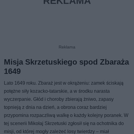
Misja Skrzetuskiego spod Zbaraża
1649
Lato 1649 roku. Zbaraż jest w okrążeniu: zamek ściskają
potężne siły kozacko-tatarskie, a w środku narasta
wyczerpanie. Głód i choroby zbierają żniwo, zapasy
topnieją z dnia na dzień, a obrona coraz bardziej
przypomina rozpaczliwą walkę o każdy kolejny poranek. W
tej scenerii Mikołaj Skrzetuski zgłosił się na ochotnika do
misji, od której mogły zależeć losy twierdzy – miał