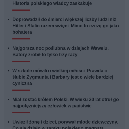
Historia polskiego władcy zaskakuje
Doprowadził do śmierci większej liczby ludzi niż
Hitler i Stalin razem wzięci. Mimo to czczą go jako
bohatera
Najgorsza noc poślubna w dziejach Wawelu.
Batory zrobił to tylko trzy razy
W szkole mówili o wielkiej miłości. Prawda o
ślubie Zygmunta i Barbary jest o wiele bardziej
cyniczna
Miał zostać królem Polski. W wieku 20 lat otruł go
najpotężniejszy człowiek w państwie
Uwięził żonę i dzieci, porywał młode dziewczyny.
Co się działo w zamku polskiego magnata