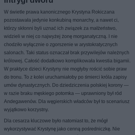
W świetle prawa kanonicznego Krystyna Rokiczana
pozostawała jedynie konkubiną monarchy, a nawet ci,
którzy skłonni byli uznać ich związek za małżeństwo,
widzieli w niej co najwyżej żonę morganatyczną. I nie
chodziło wyłącznie o zgorszenie w arystokratycznych
salonach. Taki status oznaczał brak przywilejów należnych
królowej. Całość dodatkowo komplikowała kwestia bigamii.
W praktyce dzieci Krystyny nie mogłyby rościć sobie praw
do tronu. To z kolei uruchamiałoby po śmierci króla zapisy
umów dynastycznych. Do dziedziczenia polskiej korony —
w razie braku męskiego potomka — uprawniony był ród
Andegawenów. Dla węgierskich władców był to scenariusz
wyjątkowo korzystny.
Dla cesarza kluczowe było natomiast to, że mógł
wykorzystywać Krystynę jako cenną pośredniczkę. Nie