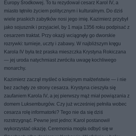
Europy Środkowej. To tu rezydował cesarz Karol IV, a
miasto tętniło życiem politycznym i kulturalnym. Do dziś
wiele praskich zabytków nosi jego imię. Kazimierz przybył
jako sojusznik i przyjaciel, by 1 maja 1356 roku podpisać z
cesarzem traktat. Przy okazji wciągnęły go dworskie
rozrywki: turnieje, uczty i zabawy. W najbliższym kręgu
Karola IV była też praska mieszczka Krystyna Rokiczana
— jej uroda natychmiast zwróciła uwagę kochliwego
monarchy.
Kazimierz zaczął myśleć o kolejnym małżeństwie — i nie
bez zachęty ze strony cesarza. Krystyna cieszyła się
zaufaniem Karola IV, a jej pierwszy mąż miał powiązania z
domem Luksemburgów. Czy już wcześniej pełniła wobec
cesarza rolę informatorki? Tego nie da się dziś
rozstrzygnąć. Pewne jest jedno: Karol postanowił
wykorzystać okazję. Ceremonia mogła odbyć się w