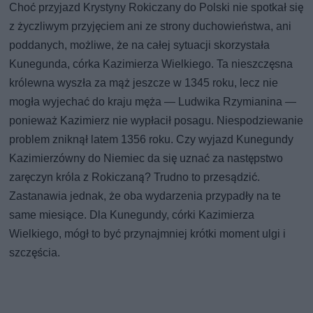
Choć przyjazd Krystyny Rokiczany do Polski nie spotkał się
z życzliwym przyjęciem ani ze strony duchowieństwa, ani
poddanych, możliwe, że na całej sytuacji skorzystała
Kunegunda, córka Kazimierza Wielkiego. Ta nieszczęsna
królewna wyszła za mąż jeszcze w 1345 roku, lecz nie
mogła wyjechać do kraju męża — Ludwika Rzymianina —
ponieważ Kazimierz nie wypłacił posagu. Niespodziewanie
problem zniknął latem 1356 roku. Czy wyjazd Kunegundy
Kazimierzówny do Niemiec da się uznać za następstwo
zaręczyn króla z Rokiczaną? Trudno to przesądzić.
Zastanawia jednak, że oba wydarzenia przypadły na te
same miesiące. Dla Kunegundy, córki Kazimierza
Wielkiego, mógł to być przynajmniej krótki moment ulgi i
szczęścia.