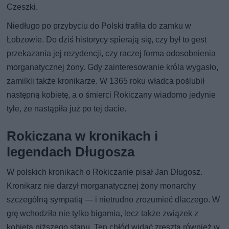
Czeszki.
Niedługo po przybyciu do Polski trafiła do zamku w
Łobzowie. Do dziś historycy spierają się, czy był to gest
przekazania jej rezydencji, czy raczej forma odosobnienia
morganatycznej żony. Gdy zainteresowanie króla wygasło,
zamilkli także kronikarze. W 1365 roku władca poślubił
następną kobietę, a o śmierci Rokiczany wiadomo jedynie
tyle, że nastąpiła już po tej dacie.
Rokiczana w kronikach i
legendach Długosza
W polskich kronikach o Rokiczanie pisał Jan Długosz.
Kronikarz nie darzył morganatycznej żony monarchy
szczególną sympatią — i nietrudno zrozumieć dlaczego. W
grę wchodziła nie tylko bigamia, lecz także związek z
kobietą niższego stanu. Ten chłód widać zresztą również w