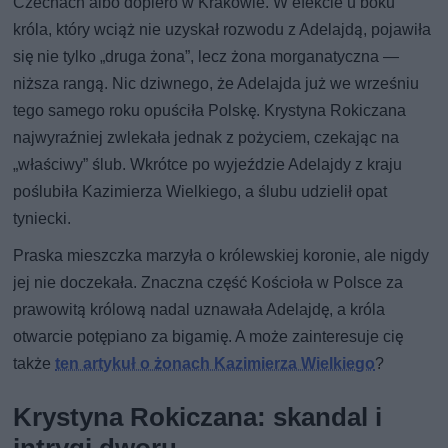
Czechach albo dopiero w Krakowie. W efekcie u boku
króla, który wciąż nie uzyskał rozwodu z Adelajdą, pojawiła
się nie tylko „druga żona”, lecz żona morganatyczna —
niższa rangą. Nic dziwnego, że Adelajda już we wrześniu
tego samego roku opuściła Polskę. Krystyna Rokiczana
najwyraźniej zwlekała jednak z pożyciem, czekając na
„właściwy” ślub. Wkrótce po wyjeździe Adelajdy z kraju
poślubiła Kazimierza Wielkiego, a ślubu udzielił opat
tyniecki.
Praska mieszczka marzyła o królewskiej koronie, ale nigdy
jej nie doczekała. Znaczna część Kościoła w Polsce za
prawowitą królową nadal uznawała Adelajdę, a króla
otwarcie potępiano za bigamię. A może zainteresuje cię
także
ten artykuł o żonach Kazimierza Wielkiego
?
Krystyna Rokiczana: skandal i
intrygi dworu