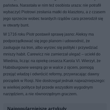
państwa. Narastała w nim też osobista uraza: nie potrafił
wybaczyć Piotrowi zesłania matki do klasztoru, a z czasem
jego sprzeciw wobec twardych rządów cara przerodził się
w otwarty bunt.
W 1716 roku Piotr postawił sprawę jasno: Aleksy ma
podporządkować się jego planom i udowodnić, że
zasługuje na tron, albo wyrzec się polityki i przywdziać
mniszy habit. Carewicz nie zamierzał ulegać – uciekł do
Wiednia, licząc na opiekę cesarza Karola VI. Wierzył, że
Habsburgowie wesprą go w walce z ojcem, pomogą
przejąć władzę i odwrócić reformy, przywracając dawny
porządek w Rosji. Nie dostrzegał jednak najważniejszego:
w wielkiej polityce był przede wszystkim wygodnym
narzędziem, a nie równorzędnym graczem.
Najpopularniejsze artykuły