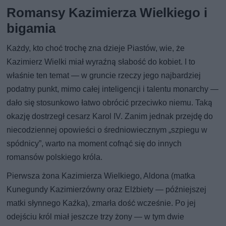
Romansy Kazimierza Wielkiego i
bigamia
Każdy, kto choć trochę zna dzieje Piastów, wie, że
Kazimierz Wielki miał wyraźną słabość do kobiet. I to
właśnie ten temat — w gruncie rzeczy jego najbardziej
podatny punkt, mimo całej inteligencji i talentu monarchy —
dało się stosunkowo łatwo obrócić przeciwko niemu. Taką
okazję dostrzegł cesarz Karol IV. Zanim jednak przejdę do
niecodziennej opowieści o średniowiecznym „szpiegu w
spódnicy”, warto na moment cofnąć się do innych
romansów polskiego króla.
Pierwsza żona Kazimierza Wielkiego, Aldona (matka
Kunegundy Kazimierzówny oraz Elżbiety — późniejszej
matki słynnego Kaźka), zmarła dość wcześnie. Po jej
odejściu król miał jeszcze trzy żony — w tym dwie