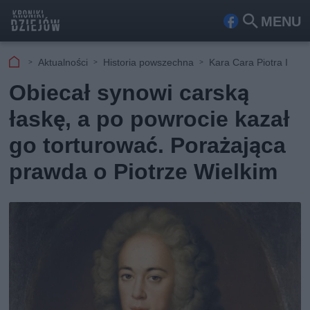
MENU
Fa
Szu
ceb
kaj
Aktualności
Historia powszechna
Kara Cara Piotra I
ook
Obiecał synowi carską
łaskę, a po powrocie kazał
go torturować. Porażająca
prawda o Piotrze Wielkim