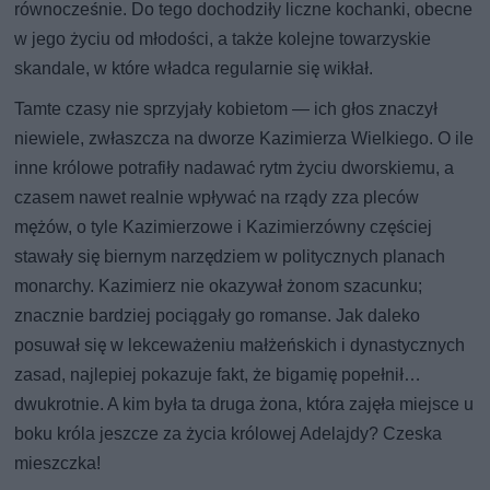
równocześnie. Do tego dochodziły liczne kochanki, obecne
w jego życiu od młodości, a także kolejne towarzyskie
skandale, w które władca regularnie się wikłał.
Tamte czasy nie sprzyjały kobietom — ich głos znaczył
niewiele, zwłaszcza na dworze Kazimierza Wielkiego. O ile
inne królowe potrafiły nadawać rytm życiu dworskiemu, a
czasem nawet realnie wpływać na rządy zza pleców
mężów, o tyle Kazimierzowe i Kazimierzówny częściej
stawały się biernym narzędziem w politycznych planach
monarchy. Kazimierz nie okazywał żonom szacunku;
znacznie bardziej pociągały go romanse. Jak daleko
posuwał się w lekceważeniu małżeńskich i dynastycznych
zasad, najlepiej pokazuje fakt, że bigamię popełnił…
dwukrotnie. A kim była ta druga żona, która zajęła miejsce u
boku króla jeszcze za życia królowej Adelajdy? Czeska
mieszczka!