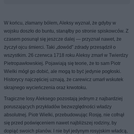
W końcu, złamany bólem, Aleksy wyznał, że gdyby w
wojsku doszło do buntu, stanąłby po stronie spiskowców. Z
czasem posunął się jeszcze dalej — przyznał nawet, że
życzył ojcu śmierci. Taki „dowód” zdrady przesądził o
wszystkim. 26 czerwca 1718 roku Aleksy zmarł w Twierdzy
Pietropawłowskiej. Pojawiają się teorie, że to sam Piotr
Wielki mógł go dobić, ale mogą to być jedynie pogłoski.
Historycy najczęściej uznają, że carewicz umarł wskutek
skrajnego wycieńczenia oraz krwotoku.
Tragiczne losy Aleksego pozostają jednym z najbardziej
poruszających przykładów bezwzględności władzy
absolutnej. Piotr Wielki, przebudowując Rosję, nie cofnął
się przed poświęceniem nawet najbliższej rodziny, by
dopiąć swoich planów. I nie był jedynym rosyjskim władcą,