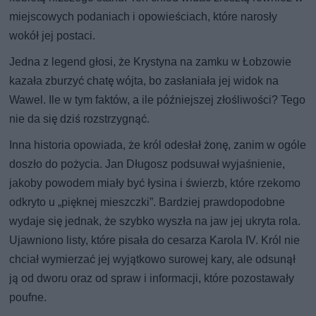
miejscowych podaniach i opowieściach, które narosły
wokół jej postaci.
Jedna z legend głosi, że Krystyna na zamku w Łobzowie
kazała zburzyć chatę wójta, bo zasłaniała jej widok na
Wawel. Ile w tym faktów, a ile późniejszej złośliwości? Tego
nie da się dziś rozstrzygnąć.
Inna historia opowiada, że król odesłał żonę, zanim w ogóle
doszło do pożycia. Jan Długosz podsuwał wyjaśnienie,
jakoby powodem miały być łysina i świerzb, które rzekomo
odkryto u „pięknej mieszczki”. Bardziej prawdopodobne
wydaje się jednak, że szybko wyszła na jaw jej ukryta rola.
Ujawniono listy, które pisała do cesarza Karola IV. Król nie
chciał wymierzać jej wyjątkowo surowej kary, ale odsunął
ją od dworu oraz od spraw i informacji, które pozostawały
poufne.