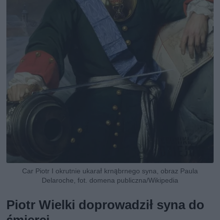
Car Piotr I okrutnie ukarał krnąbrnego syna, obraz Paula
Delaroche, fot. domena publiczna/Wikipedia
Piotr Wielki doprowadził syna do
śmierci