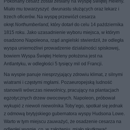
Pokonany cesarz został zesłany na Wyspę Świętej Heleny.
Miało mu towarzyszyć dwunastu służących oraz lekarz i
trzech oficerów. Na wyspę przewiózł cesarza
okręt
Northumberland,
który dotarł do celu 14 października
1815 roku. Jako uzasadnienie wyboru miejsca, w którym
osadzono Napoleona, rząd angielski stwierdził, że odległa
wyspa uniemożliwi prowadzenie działalności spiskowej,
bowiem Wyspa Świętej Heleny położona jest na
Antlantyku, w odległości 5 tysięcy mil od Francji.
Na wyspie panuje niesprzyjający zdrowiu klimat, z silnymi
wiatrami i częstymi mgłami. Pozaeuropejską ludność
stanowili wówczas niewolnicy, pracujący na plantacjach
egzotycznych drzew owocowych. Napoleon, próbował
wykupić z niewoli niewolnika Toby’ego, spotkał się jednak
z odmową brytyjskiego gubernatora wyspy Hudsona Lowe.
Warto w tym miejscu zauważyć, że osadzenie cesarza na
odległej wyspie, co, w założeniu, miało skutkować