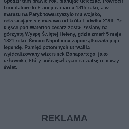
Spędził tam prawie rok, planując ucieczkę. Powrócił
triumfalnie do Francji w marcu 1815 roku, a w
marszu na Paryż towarzyszyło mu wojsko,
odwracające się masowo od króla Ludwika XVIII. Po
klęsce pod Waterloo cesarz został zesłany na
górzystą Wyspę Świętej Heleny, gdzie zmarł 5 maja
1821 roku. Śmierć Napoleona zapoczątkowała jego
legendę. Pamięć potomnych utrwaliła
wyidealizowany wizerunek Bonapartego, jako
człowieka, który poświęcił życie na walkę o lepszy
świat.