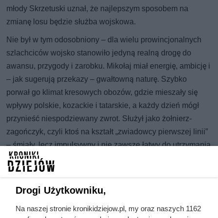
młody Skrzetuski uznał, że najlepszym sposobem na
zmianę losu będzie służba wojskowa.
Nie był w tym odosobniony – dla wielu prowincjonalnych
szlachciców wojsko stanowiło jedyną realną drogę do
awansu, przygody i zarobku. Mikołaj miał energię, ambicję i
– jak sugerują przekazy – gwałtowną naturę. Szybko
porwał go klimat kresowych obozów, gdzie mieszały się
wpływy polskie, kozackie i tatarskie, a każdy dzień mógł
przynieść niespodziewany zwrot. Służył jako żołnierz-
zagończyk, czyli ktoś na kształt „zwiadowcy pierwszej linii”
– śmiały, lecz impulsywny i nie zawsze łatwy do utrzymania
w ryzach. To właśnie taki typ człowieka mógł dokonać
czynu, o którym później mówiono przez lata.
Drogi Użytkowniku,
Na naszej stronie kronikidziejow.pl, my oraz naszych 1162