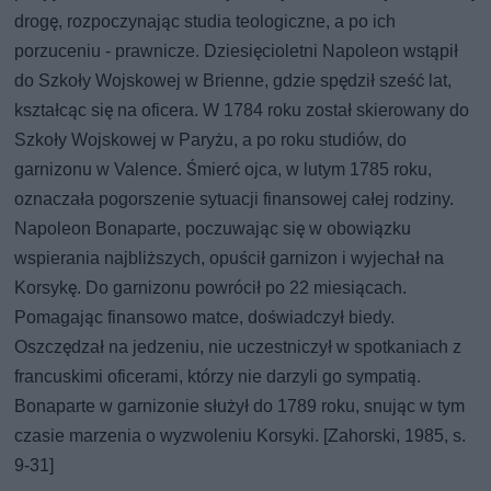
drogę, rozpoczynając studia teologiczne, a po ich
porzuceniu - prawnicze. Dziesięcioletni Napoleon wstąpił
do Szkoły Wojskowej w Brienne, gdzie spędził sześć lat,
kształcąc się na oficera. W 1784 roku został skierowany do
Szkoły Wojskowej w Paryżu, a po roku studiów, do
garnizonu w Valence. Śmierć ojca, w lutym 1785 roku,
oznaczała pogorszenie sytuacji finansowej całej rodziny.
Napoleon Bonaparte, poczuwając się w obowiązku
wspierania najbliższych, opuścił garnizon i wyjechał na
Korsykę. Do garnizonu powrócił po 22 miesiącach.
Pomagając finansowo matce, doświadczył biedy.
Oszczędzał na jedzeniu, nie uczestniczył w spotkaniach z
francuskimi oficerami, którzy nie darzyli go sympatią.
Bonaparte w garnizonie służył do 1789 roku, snując w tym
czasie marzenia o wyzwoleniu Korsyki. [Zahorski, 1985, s.
9-31]