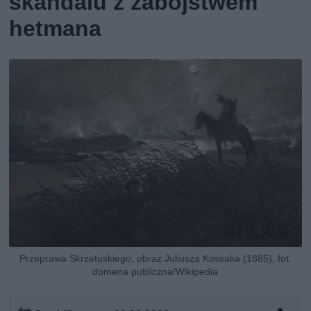
skandalu z zabójstwem
hetmana
Przeprawa Skrzetuskiego, obraz Juliusza Kossaka (1885), fot.
domena publiczna/Wikipedia