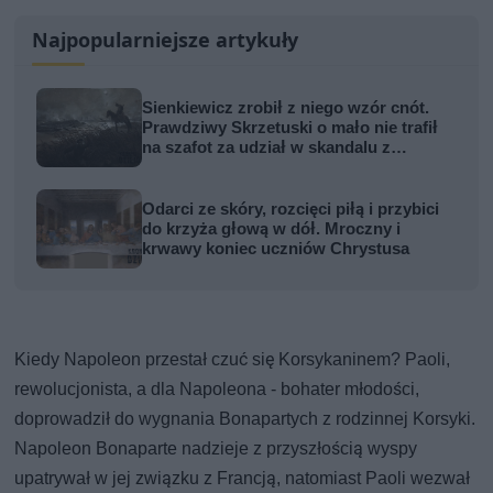
Najpopularniejsze artykuły
Sienkiewicz zrobił z niego wzór cnót.
Prawdziwy Skrzetuski o mało nie trafił
na szafot za udział w skandalu z
zabójstwem hetmana
Odarci ze skóry, rozcięci piłą i przybici
do krzyża głową w dół. Mroczny i
krwawy koniec uczniów Chrystusa
Kiedy Napoleon przestał czuć się Korsykaninem? Paoli,
rewolucjonista, a dla Napoleona - bohater młodości,
doprowadził do wygnania Bonapartych z rodzinnej Korsyki.
Napoleon Bonaparte nadzieje z przyszłością wyspy
upatrywał w jej związku z Francją, natomiast Paoli wezwał