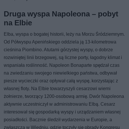
Druga wyspa Napoleona – pobyt
na Elbie
Elba, wyspa o bogatej historii, leży na Morzu Śródziemnym.
Od Półwyspu Apenińskiego oddziela ją 13-kilometrowa
cieśnina Piombino. Atutami górzystej wyspy, o dobrze
rozwiniętej linii brzegowej, są liczne porty, łagodny klimat i
wspaniała roślinność. Napoleon Bonaparte spędzał czas
na zwiedzaniu swojego niewielkiego państwa, odbywał
piesze wycieczki oraz opływał całą wyspę, korzystając z
własnej floty. Na Elbie towarzyszyli cesarzowi wierni
żołnierze, tworzący 1200-osobową armię. Dwór Napoleona
aktywnie uczestniczył w administrowaniu Elbą. Cesarz
interesował się gospodarką wyspy i urządzaniem własnej
posiadłości. Bacznie śledził wydarzenia w Europie, a
zwłaszcza w Wiedniu, gdzie toczyły się obrady Kongresu