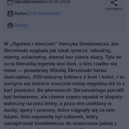
Opublikowano:
06.08.2026
Udostępnij
Autor:
Emil Kwidziński
Drukuj
W „Ogniem i mieczem” Henryka Sienkiewicza Jan
Skrzetuski wygląda jak ideał rycerza: odważny,
wierny, szlachetny, niemal bez cienia skazy. Tyle że
za tą literacką legendą stoi ktoś, o kim rzadko się
mówi — prawdziwy Mikołaj Skrzetuski herbu
Jastrzębiec, XVII‑wieczny żołnierz z krwi i kości. I tu
zaczyna się historia znacznie mniej wygodna niż ta z
kart powieści. Bo pierwowzór Skrzetuskiego potrafił
być bohaterem, ale równie często wpadał w kłopoty:
waleczny na polu bitwy, a poza nim uwikłany w
burdy, spory i procesy, które ciągnęły się za nim
latami. Kim naprawdę był człowiek, który
zainspirował Sienkiewicza do stworzenia jednej z