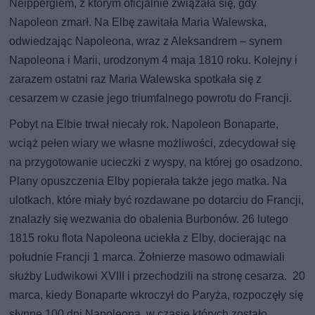
Neippergiem, z którym oficjalnie związała się, gdy
Napoleon zmarł. Na Elbę zawitała Maria Walewska,
odwiedzając Napoleona, wraz z Aleksandrem – synem
Napoleona i Marii, urodzonym 4 maja 1810 roku. Kolejny i
zarazem ostatni raz Maria Walewska spotkała się z
cesarzem w czasie jego triumfalnego powrotu do Francji.
Pobyt na Elbie trwał niecały rok. Napoleon Bonaparte,
wciąż pełen wiary we własne możliwości, zdecydował się
na przygotowanie ucieczki z wyspy, na której go osadzono.
Plany opuszczenia Elby popierała także jego matka. Na
ulotkach, które miały być rozdawane po dotarciu do Francji,
znalazły się wezwania do obalenia Burbonów. 26 lutego
1815 roku flota Napoleona uciekła z Elby, docierając na
południe Francji 1 marca. Żołnierze masowo odmawiali
służby Ludwikowi XVIII i przechodzili na stronę cesarza. 20
marca, kiedy Bonaparte wkroczył do Paryża, rozpoczęły się
słynne 100 dni Napoleona, w czasie których zostało