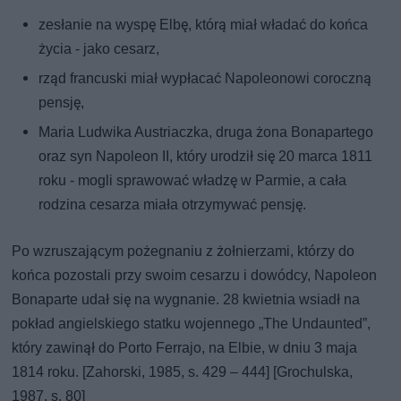
zesłanie na wyspę Elbę, którą miał władać do końca
życia - jako cesarz,
rząd francuski miał wypłacać Napoleonowi coroczną
pensję,
Maria Ludwika Austriaczka, druga żona Bonapartego
oraz syn Napoleon II, który urodził się 20 marca 1811
roku - mogli sprawować władzę w Parmie, a cała
rodzina cesarza miała otrzymywać pensję.
Po wzruszającym pożegnaniu z żołnierzami, którzy do
końca pozostali przy swoim cesarzu i dowódcy, Napoleon
Bonaparte udał się na wygnanie. 28 kwietnia wsiadł na
pokład angielskiego statku wojennego „The Undaunted”,
który zawinął do Porto Ferrajo, na Elbie, w dniu 3 maja
1814 roku. [Zahorski, 1985, s. 429 – 444] [Grochulska,
1987, s. 80]