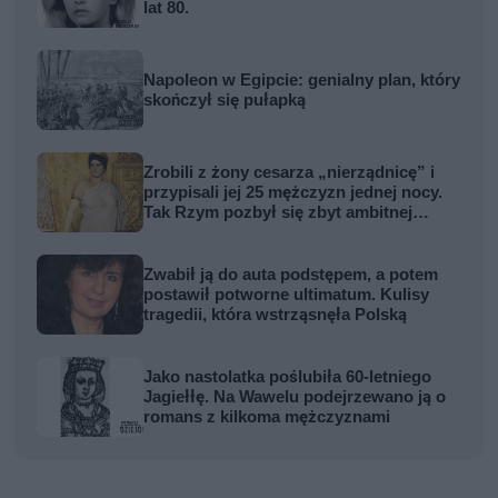
lat 80.
Napoleon w Egipcie: genialny plan, który
skończył się pułapką
Zrobili z żony cesarza „nierządnicę” i
przypisali jej 25 mężczyzn jednej nocy.
Tak Rzym pozbył się zbyt ambitnej
kobiety
Zwabił ją do auta podstępem, a potem
postawił potworne ultimatum. Kulisy
tragedii, która wstrząsnęła Polską
Jako nastolatka poślubiła 60-letniego
Jagiełłę. Na Wawelu podejrzewano ją o
romans z kilkoma mężczyznami