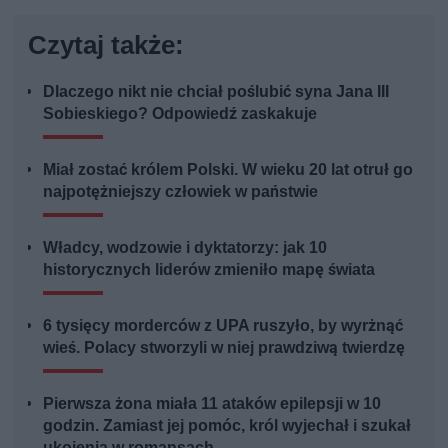
Czytaj także:
Dlaczego nikt nie chciał poślubić syna Jana III
Sobieskiego? Odpowiedź zaskakuje
Miał zostać królem Polski. W wieku 20 lat otruł go
najpotężniejszy człowiek w państwie
Władcy, wodzowie i dyktatorzy: jak 10
historycznych liderów zmieniło mapę świata
6 tysięcy morderców z UPA ruszyło, by wyrżnąć
wieś. Polacy stworzyli w niej prawdziwą twierdzę
Pierwsza żona miała 11 ataków epilepsji w 10
godzin. Zamiast jej pomóc, król wyjechał i szukał
ukojenia w romansach