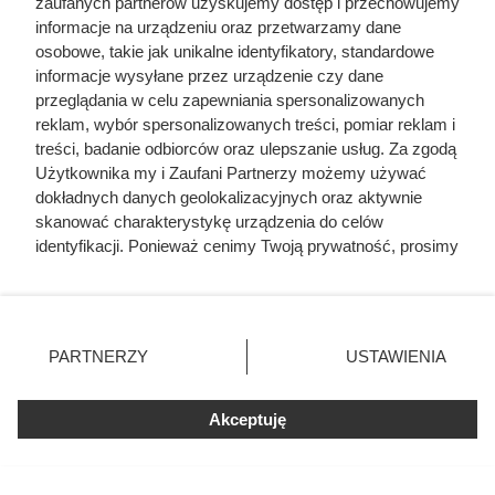
zaufanych partnerów uzyskujemy dostęp i przechowujemy
informacje na urządzeniu oraz przetwarzamy dane
osobowe, takie jak unikalne identyfikatory, standardowe
informacje wysyłane przez urządzenie czy dane
przeglądania w celu zapewniania spersonalizowanych
reklam, wybór spersonalizowanych treści, pomiar reklam i
treści, badanie odbiorców oraz ulepszanie usług. Za zgodą
Użytkownika my i Zaufani Partnerzy możemy używać
dokładnych danych geolokalizacyjnych oraz aktywnie
skanować charakterystykę urządzenia do celów
identyfikacji. Ponieważ cenimy Twoją prywatność, prosimy
o zgodę na korzystanie z tych technologii poprzez
kliknięcie „Akceptuję”. Zgoda jest dobrowolna i zawsze
Misja Skrzetuskiego spod Zbaraża
możesz ją zmienić/wycofać klikając przycisk ustawień
prywatności znajdujący się w lewym dolnym rogu strony
1649
PARTNERZY
USTAWIENIA
. Niektóre rodzaje przetwarzania danych nie wymagają
Lato 1649 roku. Zbaraż jest w okrążeniu: zamek ściskają
zgody użytkownika, ale masz prawo sprzeciwić się
Akceptuję
takiemu przetwarzaniu. Preferencje będą miały
potężne siły kozacko-tatarskie, a w środku narasta
zastosowania tylko na tej witrynie.
wyczerpanie. Głód i choroby zbierają żniwo, zapasy
topnieją z dnia na dzień, a obrona coraz bardziej
Zapoznaj się z poniższymi informacjami, abyś mógł