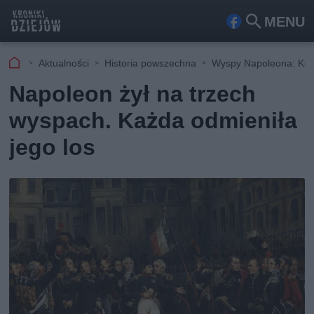
MENU
Fa
Szu
ceb
kaj
Aktualności
Historia powszechna
Wyspy Napoleona: Kors
ook
Napoleon żył na trzech
wyspach. Każda odmieniła
jego los