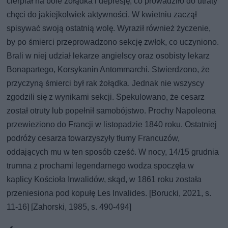
cierpiał na bóle żołądka i depresję, co prowadziło do utraty
chęci do jakiejkolwiek aktywności. W kwietniu zaczął
spisywać swoją ostatnią wolę. Wyraził również życzenie,
by po śmierci przeprowadzono sekcję zwłok, co uczyniono.
Brali w niej udział lekarze angielscy oraz osobisty lekarz
Bonapartego, Korsykanin Antommarchi. Stwierdzono, że
przyczyną śmierci był rak żołądka. Jednak nie wszyscy
zgodzili się z wynikami sekcji. Spekulowano, że cesarz
został otruty lub popełnił samobójstwo. Prochy Napoleona
przewieziono do Francji w listopadzie 1840 roku. Ostatniej
podróży cesarza towarzyszyły tłumy Francuzów,
oddających mu w ten sposób cześć. W nocy, 14/15 grudnia
trumna z prochami legendarnego wodza spoczęła w
kaplicy Kościoła Inwalidów, skąd, w 1861 roku została
przeniesiona pod kopułę Les Invalides. [Borucki, 2021, s.
11-16] [Zahorski, 1985, s. 490-494]