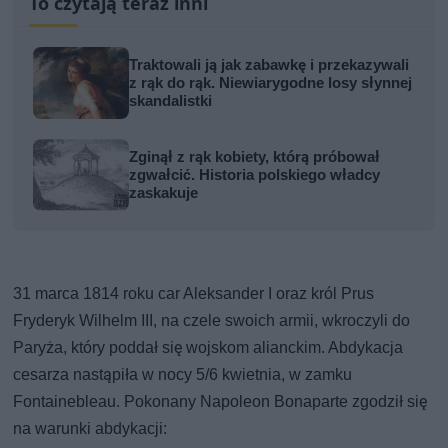
To czytają teraz inni
Traktowali ją jak zabawkę i przekazywali
z rąk do rąk. Niewiarygodne losy słynnej
skandalistki
Zginął z rąk kobiety, którą próbował
zgwałcić. Historia polskiego władcy
zaskakuje
31 marca 1814 roku car Aleksander I oraz król Prus
Fryderyk Wilhelm III, na czele swoich armii, wkroczyli do
Paryża, który poddał się wojskom alianckim. Abdykacja
cesarza nastąpiła w nocy 5/6 kwietnia, w zamku
Fontainebleau. Pokonany Napoleon Bonaparte zgodził się
na warunki abdykacji: