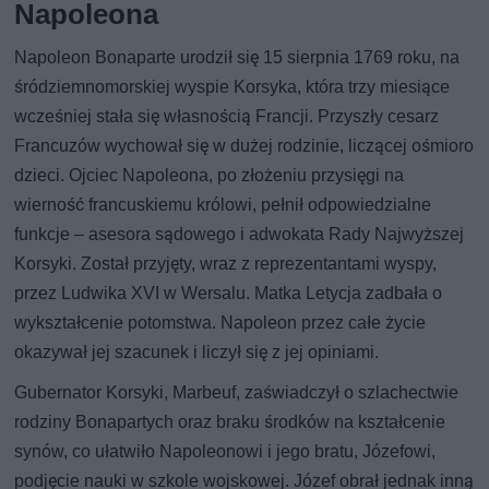
Napoleona
Napoleon Bonaparte urodził się 15 sierpnia 1769 roku, na
śródziemnomorskiej wyspie Korsyka, która trzy miesiące
wcześniej stała się własnością Francji. Przyszły cesarz
Francuzów wychował się w dużej rodzinie, liczącej ośmioro
dzieci. Ojciec Napoleona, po złożeniu przysięgi na
wierność francuskiemu królowi, pełnił odpowiedzialne
funkcje – asesora sądowego i adwokata Rady Najwyższej
Korsyki. Został przyjęty, wraz z reprezentantami wyspy,
przez Ludwika XVI w Wersalu. Matka Letycja zadbała o
wykształcenie potomstwa. Napoleon przez całe życie
okazywał jej szacunek i liczył się z jej opiniami.
Gubernator Korsyki, Marbeuf, zaświadczył o szlachectwie
rodziny Bonapartych oraz braku środków na kształcenie
synów, co ułatwiło Napoleonowi i jego bratu, Józefowi,
podjęcie nauki w szkole wojskowej. Józef obrał jednak inną