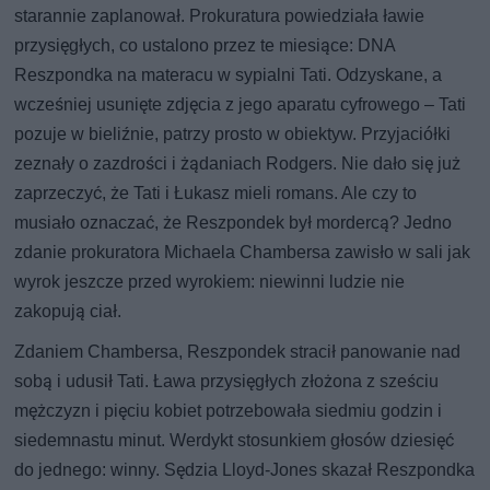
starannie zaplanował. Prokuratura powiedziała ławie
przysięgłych, co ustalono przez te miesiące: DNA
Reszpondka na materacu w sypialni Tati. Odzyskane, a
wcześniej usunięte zdjęcia z jego aparatu cyfrowego – Tati
pozuje w bieliźnie, patrzy prosto w obiektyw. Przyjaciółki
zeznały o zazdrości i żądaniach Rodgers. Nie dało się już
zaprzeczyć, że Tati i Łukasz mieli romans. Ale czy to
musiało oznaczać, że Reszpondek był mordercą? Jedno
zdanie prokuratora Michaela Chambersa zawisło w sali jak
wyrok jeszcze przed wyrokiem: niewinni ludzie nie
zakopują ciał.
Zdaniem Chambersa, Reszpondek stracił panowanie nad
sobą i udusił Tati. Ława przysięgłych złożona z sześciu
mężczyzn i pięciu kobiet potrzebowała siedmiu godzin i
siedemnastu minut. Werdykt stosunkiem głosów dziesięć
do jednego: winny. Sędzia Lloyd-Jones skazał Reszpondka