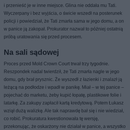
i przenieść je w inne miejsce. Glina nie oddała mu Tati.
Wyczerpany i bez wyjścia, o świcie wszedł na posterunek
policji i powiedział, że Tati zmarła sama w jego domu, a on
w panice ją zakopał. Prokurator nazwał to później ostatnią
próbą uratowania się przed procesem.
Na sali sądowej
Proces przed Mold Crown Court trwał trzy tygodnie.
Reszpondek nadal twierdził, że Tati zmarła nagle w jego
domu, gdy brał prysznic. Że wyszedł z łazienki i znalazł ją
leżącą na podłodze i wpadł w panikę. Miał – w tej panice –
pojechać do marketu, żeby kupić łopatę, plastikowe folie i
latarkę. Za zakupy zapłacił kartą kredytową. Potem Łukasz
wziął dużą walizkę. Ale tak naprawdę bał się i nie wiedział,
co robić. Prokuratura kwestionowała tę wersję,
przekonując, że oskarżony nie działał w panice, a wszystko