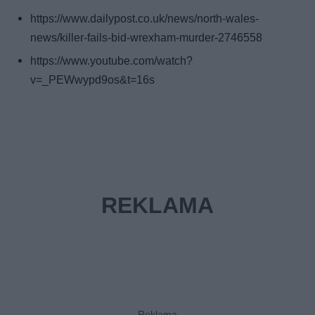
https://www.dailypost.co.uk/news/north-wales-
news/killer-fails-bid-wrexham-murder-2746558
https://www.youtube.com/watch?
v=_PEWwypd9os&t=16s