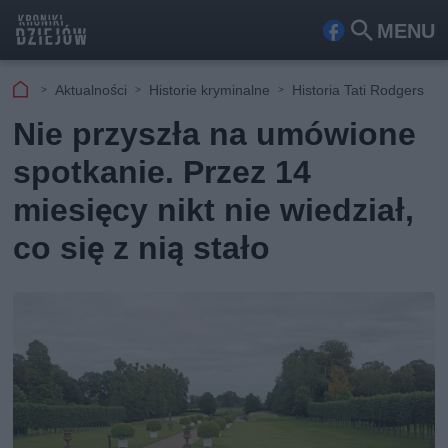
MENU
Fa
Szu
ceb
kaj
Aktualności
Historie kryminalne
Historia Tati Rodgers
ook
Nie przyszła na umówione
spotkanie. Przez 14
miesięcy nikt nie wiedział,
co się z nią stało