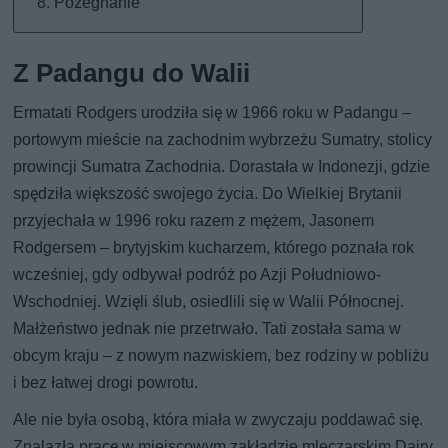
Pożegnanie
Z Padangu do Walii
Ermatati Rodgers urodziła się w 1966 roku w Padangu –
portowym mieście na zachodnim wybrzeżu Sumatry, stolicy
prowincji Sumatra Zachodnia. Dorastała w Indonezji, gdzie
spędziła większość swojego życia. Do Wielkiej Brytanii
przyjechała w 1996 roku razem z mężem, Jasonem
Rodgersem – brytyjskim kucharzem, którego poznała rok
wcześniej, gdy odbywał podróż po Azji Południowo-
Wschodniej. Wzięli ślub, osiedlili się w Walii Północnej.
Małżeństwo jednak nie przetrwało. Tati została sama w
obcym kraju – z nowym nazwiskiem, bez rodziny w pobliżu
i bez łatwej drogi powrotu.
Ale nie była osobą, która miała w zwyczaju poddawać się.
Znalazła pracę w miejscowym zakładzie mleczarskim Dairy