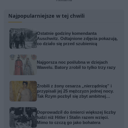
Najpopularniejsze w tej chwili
Ostatnie godziny komendanta
Auschwitz. Odtajnione zdjęcia pokazują,
co działo się przed szubienicą
Najgorsza noc poślubna w dziejach
Wawelu. Batory zrobił to tylko trzy razy
Zrobili z żony cesarza „nierządnicę” i
przypisali jej 25 mężczyzn jednej nocy.
Tak Rzym pozbył się zbyt ambitnej
kobiety
Doprowadził do śmierci większej liczby
ludzi niż Hitler i Stalin razem wzięci.
Mimo to czczą go jako bohatera