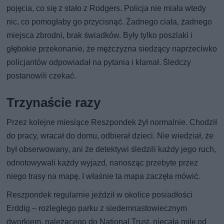
pojęcia, co się z stało z Rodgers. Policja nie miała wtedy
nic, co pomogłaby go przycisnąć. Żadnego ciała, żadnego
miejsca zbrodni, brak świadków. Były tylko poszlaki i
głębokie przekonanie, że mężczyzna siedzący naprzeciwko
policjantów odpowiadał na pytania i kłamał. Śledczy
postanowili czekać.
Trzynaście razy
Przez kolejne miesiące Reszpondek żył normalnie. Chodził
do pracy, wracał do domu, odbierał dzieci. Nie wiedział, że
był obserwowany, ani że detektywi śledzili każdy jego ruch,
odnotowywali każdy wyjazd, nanosząc przebyte przez
niego trasy na mapę. I właśnie ta mapa zaczęła mówić.
Reszpondek regularnie jeździł w okolice posiadłości
Erddig – rozległego parku z siedemnastowiecznym
dworkiem, należącego do National Trust, niecałą milę od