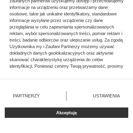
zaufanych partnerów uzyskujemy dostęp i przechowujemy
informacje na urządzeniu oraz przetwarzamy dane
osobowe, takie jak unikalne identyfikatory, standardowe
informacje wysyłane przez urządzenie czy dane
przeglądania w celu zapewniania spersonalizowanych
reklam, wybór spersonalizowanych treści, pomiar reklam i
treści, badanie odbiorców oraz ulepszanie usług. Za zgodą
Użytkownika my i Zaufani Partnerzy możemy używać
dokładnych danych geolokalizacyjnych oraz aktywnie
skanować charakterystykę urządzenia do celów
identyfikacji. Ponieważ cenimy Twoją prywatność, prosimy
o zgodę na korzystanie z tych technologii poprzez
kliknięcie „Akceptuję”. Zgoda jest dobrowolna i zawsze
możesz ją zmienić/wycofać klikając przycisk ustawień
prywatności znajdujący się w lewym dolnym rogu strony
PARTNERZY
USTAWIENIA
. Niektóre rodzaje przetwarzania danych nie wymagają
zgody użytkownika, ale masz prawo sprzeciwić się
Pospolite ruszenie – organizacja
Akceptuję
takiemu przetwarzaniu. Preferencje będą miały
zastosowania tylko na tej witrynie.
Podstawą, na mocy której następowało powoływanie
pospolitego ruszenia, było alodium, czyli własność ziemska
Zapoznaj się z poniższymi informacjami, abyś mógł