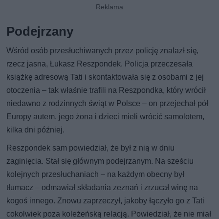
Podejrzany
Wśród osób przesłuchiwanych przez policję znalazł się,
rzecz jasna, Łukasz Reszpondek. Policja przeczesała
książkę adresową Tati i skontaktowała się z osobami z jej
otoczenia – tak właśnie trafili na Reszpondka, który wrócił
niedawno z rodzinnych świąt w Polsce – on przejechał pół
Europy autem, jego żona i dzieci mieli wrócić samolotem,
kilka dni później.
Reszpondek sam powiedział, że był z nią w dniu
zaginięcia. Stał się głównym podejrzanym. Na sześciu
kolejnych przesłuchaniach – na każdym obecny był
tłumacz – odmawiał składania zeznań i zrzucał winę na
kogoś innego. Znowu zaprzeczył, jakoby łączyło go z Tati
cokolwiek poza koleżeńską relacją. Powiedział, że nie miał