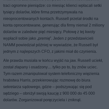
traci ogromne pieniądze: co miesiąc klienci wpłacali setki
tysięcy dolarów, które firma przetrzymywała na
nieoprocentowanych kontach. Russell przelał środki na
konta oprocentowane, generując dla firmy niemal 2 miliony
dolarów w zaledwie pięć miesięcy. Połowę z tej kwoty
wypłacił sobie jako „premię”. Jeden z przedstawicieli
NAMM powiedział później w wywiadzie, że Russell był
jednym z najlepszych CFO, z jakimi miał do czynienia.
Ale prawda musiała w końcu wyjść na jaw. Russell uciekł,
został złapany i osadzony… tylko po to, by znów uciec.
Tym razem zmanipulował system telefoniczny więzienia
hrabstwa Harris, przekierowując rozmowę do biura
sekretarza sądowego, gdzie – podszywając się pod
sędziego – obniżył swoją kaucję z 900 000 do 45 000
dolarów. Zorganizował poręczyciela i zniknął.