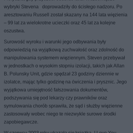
wybryki Stevena doprowadziły do ścisłego nadzoru. Po
aresztowaniu Russell został skazany na 144 lata więzienia
– 99 lat za wielokrotne ucieczki oraz 45 lat za kolejne
oszustwa.
Surowość wyroku i warunki jego odbywania były
odpowiedzią na wyjątkową zuchwałość oraz zdolność do
manipulowania systemem więziennym. Steven przebywał
w jednostkach o wysokim stopniu izolacji, takich jak Allan
B. Polunsky Unit, gdzie spędzał 23 godziny dziennie w
izolatce, mając tylko godzinę na ćwiczenia i prysznic. Jego
wyjątkowa umiejętność fałszowania dokumentów,
podszywania się pod lekarzy czy prawników oraz
symulowania chorób sprawiła, że sąd i służby więzienne
zastosowały wobec niego te niezwykle surowe środki
zapobiegawcze.
W czerwcu 2003 roku ukazała się książka „I Love You