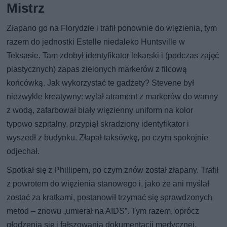
Mistrz
Złapano go na Florydzie i trafił ponownie do więzienia, tym
razem do jednostki Estelle niedaleko Huntsville w
Teksasie. Tam zdobył identyfikator lekarski i (podczas zajęć
plastycznych) zapas zielonych markerów z filcową
końcówką. Jak wykorzystać te gadżety? Stevene był
niezwykle kreatywny: wylał atrament z markerów do wanny
z wodą, zafarbował biały więzienny uniform na kolor
typowo szpitalny, przypiął skradziony identyfikator i
wyszedł z budynku. Złapał taksówkę, po czym spokojnie
odjechał.
Spotkał się z Phillipem, po czym znów został złapany. Trafił
z powrotem do więzienia stanowego i, jako że ani myślał
zostać za kratkami, postanowił trzymać się sprawdzonych
metod – znowu „umierał na AIDS”. Tym razem, oprócz
głodzenia się i fałszowania dokumentacji medycznej,