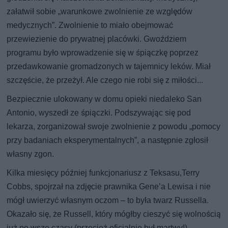
załatwił sobie „warunkowe zwolnienie ze względów
medycznych”. Zwolnienie to miało obejmować
przewiezienie do prywatnej placówki. Gwoździem
programu było wprowadzenie się w śpiączkę poprzez
przedawkowanie gromadzonych w tajemnicy leków. Miał
szczęście, że przeżył. Ale czego nie robi się z miłości...
Bezpiecznie ulokowany w domu opieki niedaleko San
Antonio, wyszedł ze śpiączki. Podszywając się pod
lekarza, zorganizował swoje zwolnienie z powodu „pomocy
przy badaniach eksperymentalnych”, a następnie zgłosił
własny zgon.
Kilka miesięcy później funkcjonariusz z Teksasu,Terry
Cobbs, spojrzał na zdjęcie prawnika Gene’a Lewisa i nie
mógł uwierzyć własnym oczom – to była twarz Russella.
Okazało się, że Russell, który mógłby cieszyć się wolnością
już po wsze czasy (przecież oficjalnie był martwy!),