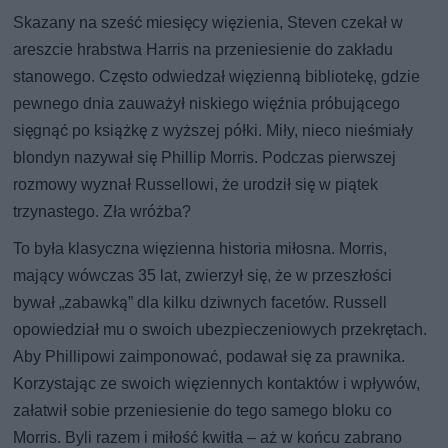
Skazany na sześć miesięcy więzienia, Steven czekał w
areszcie hrabstwa Harris na przeniesienie do zakładu
stanowego. Często odwiedzał więzienną bibliotekę, gdzie
pewnego dnia zauważył niskiego więźnia próbującego
sięgnąć po książkę z wyższej półki. Miły, nieco nieśmiały
blondyn nazywał się Phillip Morris. Podczas pierwszej
rozmowy wyznał Russellowi, że urodził się w piątek
trzynastego. Zła wróżba?
To była klasyczna więzienna historia miłosna. Morris,
mający wówczas 35 lat, zwierzył się, że w przeszłości
bywał „zabawką” dla kilku dziwnych facetów. Russell
opowiedział mu o swoich ubezpieczeniowych przekrętach.
Aby Phillipowi zaimponować, podawał się za prawnika.
Korzystając ze swoich więziennych kontaktów i wpływów,
załatwił sobie przeniesienie do tego samego bloku co
Morris. Byli razem i miłość kwitła – aż w końcu zabrano