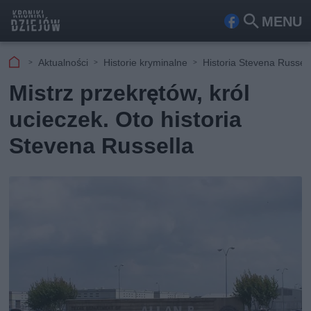
MENU
Fa
Szu
ceb
kaj
Aktualności
Historie kryminalne
Historia Stevena Russell
ook
Mistrz przekrętów, król
ucieczek. Oto historia
Stevena Russella