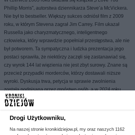
Phillip Morris”, autorstwa dziennikarza Steve’a McVickera.
Nie był to bestseller. Większy sukces odniósł film z 2009
roku, w którym Stevena zagrał Jim Carrey. Film ukazał
Russella jako charyzmatycznego, inteligentnego
człowieka, który wprawdzie popełniał przestępstwa, ale nie
był potworem. Ta sympatyczna i ludzka prezentacja jego
postaci sprawiła, że niektórzy zaczęli się zastanawiać się,
czy wyrok 144 lat więzienia nie jest zbyt surowy. Znane są
przecież przypadki morderców, którzy dostawali niższe
wyroki. Dyskusja trwa, petycja w sprawie zwolnienia
została podpisana przez mnóstwo osób, a w 2024 roku
nawet pojawiło się światełko w więziennym tunelu. Czy
Steven wyjdzie na wolność?
Może zainteresuje Cię historia
tego przekrętu.
Drogi Użytkowniku,
Na naszej stronie kronikidziejow.pl, my oraz naszych 1162
Źródła