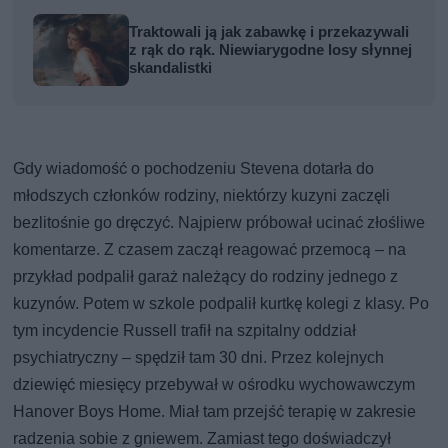
Traktowali ją jak zabawkę i przekazywali
z rąk do rąk. Niewiarygodne losy słynnej
skandalistki
Gdy wiadomość o pochodzeniu Stevena dotarła do
młodszych członków rodziny, niektórzy kuzyni zaczęli
bezlitośnie go dręczyć. Najpierw próbował ucinać złośliwe
komentarze. Z czasem zaczął reagować przemocą – na
przykład podpalił garaż należący do rodziny jednego z
kuzynów. Potem w szkole podpalił kurtkę kolegi z klasy. Po
tym incydencie Russell trafił na szpitalny oddział
psychiatryczny – spędził tam 30 dni. Przez kolejnych
dziewięć miesięcy przebywał w ośrodku wychowawczym
Hanover Boys Home. Miał tam przejść terapię w zakresie
radzenia sobie z gniewem. Zamiast tego doświadczył