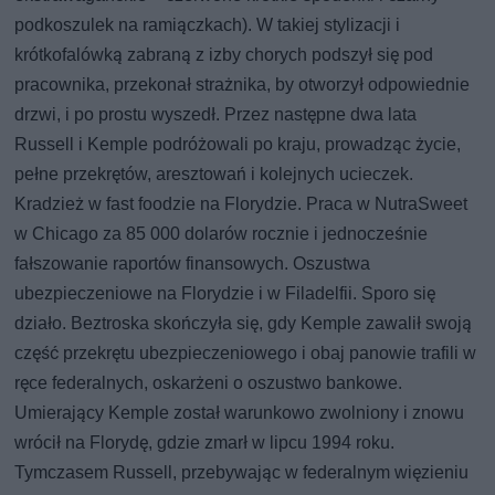
podkoszulek na ramiączkach). W takiej stylizacji i
krótkofalówką zabraną z izby chorych podszył się pod
pracownika, przekonał strażnika, by otworzył odpowiednie
drzwi, i po prostu wyszedł. Przez następne dwa lata
Russell i Kemple podróżowali po kraju, prowadząc życie,
pełne przekrętów, aresztowań i kolejnych ucieczek.
Kradzież w fast foodzie na Florydzie. Praca w NutraSweet
w Chicago za 85 000 dolarów rocznie i jednocześnie
fałszowanie raportów finansowych. Oszustwa
ubezpieczeniowe na Florydzie i w Filadelfii. Sporo się
działo. Beztroska skończyła się, gdy Kemple zawalił swoją
część przekrętu ubezpieczeniowego i obaj panowie trafili w
ręce federalnych, oskarżeni o oszustwo bankowe.
Umierający Kemple został warunkowo zwolniony i znowu
wrócił na Florydę, gdzie zmarł w lipcu 1994 roku.
Tymczasem Russell, przebywając w federalnym więzieniu