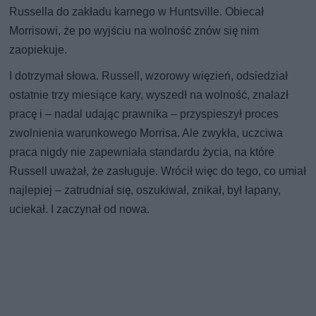
Russella do zakładu karnego w Huntsville. Obiecał
Morrisowi, że po wyjściu na wolność znów się nim
zaopiekuje.
I dotrzymał słowa. Russell, wzorowy więzień, odsiedział
ostatnie trzy miesiące kary, wyszedł na wolność, znalazł
pracę i – nadal udając prawnika – przyspieszył proces
zwolnienia warunkowego Morrisa. Ale zwykła, uczciwa
praca nigdy nie zapewniała standardu życia, na które
Russell uważał, że zasługuje. Wrócił więc do tego, co umiał
najlepiej – zatrudniał się, oszukiwał, znikał, był łapany,
uciekał. I zaczynał od nowa.