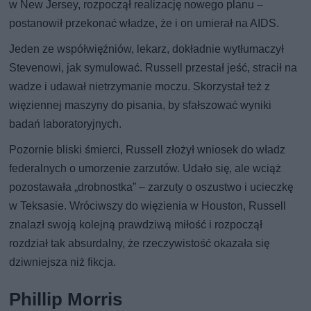
w New Jersey, rozpoczął realizację nowego planu –
postanowił przekonać władze, że i on umierał na AIDS.
Jeden ze współwięźniów, lekarz, dokładnie wytłumaczył
Stevenowi, jak symulować. Russell przestał jeść, stracił na
wadze i udawał nietrzymanie moczu. Skorzystał też z
więziennej maszyny do pisania, by sfałszować wyniki
badań laboratoryjnych.
Pozornie bliski śmierci, Russell złożył wniosek do władz
federalnych o umorzenie zarzutów. Udało się, ale wciąż
pozostawała „drobnostka” – zarzuty o oszustwo i ucieczkę
w Teksasie. Wróciwszy do więzienia w Houston, Russell
znalazł swoją kolejną prawdziwą miłość i rozpoczął
rozdział tak absurdalny, że rzeczywistość okazała się
dziwniejsza niż fikcja.
Phillip Morris