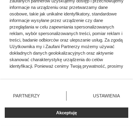
zaufanych partnerów uzyskujemy dostęp i przechowujemy
informacje na urządzeniu oraz przetwarzamy dane
https://www.fwweekly.com/2011/03/16/to-hollywood-
osobowe, takie jak unikalne identyfikatory, standardowe
and-back/
informacje wysyłane przez urządzenie czy dane
przeglądania w celu zapewniania spersonalizowanych
https://www.huffpost.com/entry/steven-russell-
reklam, wybór spersonalizowanych treści, pomiar reklam i
prison_n_5b731d07e4b025e3596b7af7
treści, badanie odbiorców oraz ulepszanie usług. Za zgodą
Użytkownika my i Zaufani Partnerzy możemy używać
https://www.npr.org/2010/12/03/131783406/con-king-
dokładnych danych geolokalizacyjnych oraz aktywnie
steven-russell-he-still-loves-phillip-morris
skanować charakterystykę urządzenia do celów
identyfikacji. Ponieważ cenimy Twoją prywatność, prosimy
o zgodę na korzystanie z tych technologii poprzez
kliknięcie „Akceptuję”. Zgoda jest dobrowolna i zawsze
możesz ją zmienić/wycofać klikając przycisk ustawień
prywatności znajdujący się w lewym dolnym rogu strony
PARTNERZY
USTAWIENIA
. Niektóre rodzaje przetwarzania danych nie wymagają
zgody użytkownika, ale masz prawo sprzeciwić się
Akceptuję
takiemu przetwarzaniu. Preferencje będą miały
zastosowania tylko na tej witrynie.
Zapoznaj się z poniższymi informacjami, abyś mógł