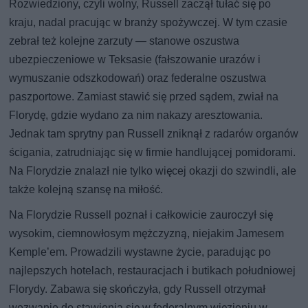
Rozwiedziony, czyli wolny, Russell zaczął tułać się po
kraju, nadal pracując w branży spożywczej. W tym czasie
zebrał też kolejne zarzuty — stanowe oszustwa
ubezpieczeniowe w Teksasie (fałszowanie urazów i
wymuszanie odszkodowań) oraz federalne oszustwa
paszportowe. Zamiast stawić się przed sądem, zwiał na
Florydę, gdzie wydano za nim nakazy aresztowania.
Jednak tam sprytny pan Russell zniknął z radarów organów
ścigania, zatrudniając się w firmie handlującej pomidorami.
Na Florydzie znalazł nie tylko więcej okazji do szwindli, ale
także kolejną szansę na miłość.
Na Florydzie Russell poznał i całkowicie zauroczył się
wysokim, ciemnowłosym mężczyzną, niejakim Jamesem
Kemple’em. Prowadzili wystawne życie, paradując po
najlepszych hotelach, restauracjach i butikach południowej
Florydy. Zabawa się skończyła, gdy Russell otrzymał
wezwanie do stawienia się w federalnym więzieniu w