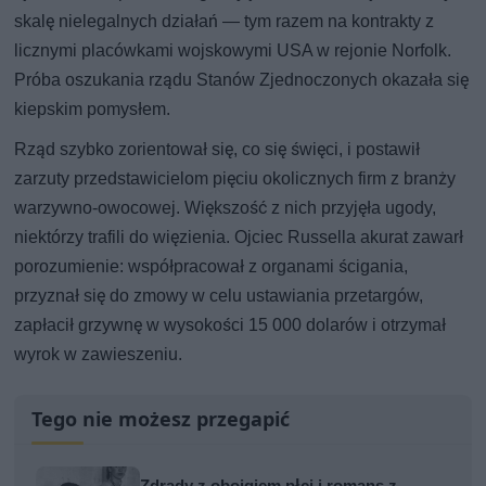
skalę nielegalnych działań — tym razem na kontrakty z
licznymi placówkami wojskowymi USA w rejonie Norfolk.
Próba oszukania rządu Stanów Zjednoczonych okazała się
kiepskim pomysłem.
Rząd szybko zorientował się, co się święci, i postawił
zarzuty przedstawicielom pięciu okolicznych firm z branży
warzywno-owocowej. Większość z nich przyjęła ugody,
niektórzy trafili do więzienia. Ojciec Russella akurat zawarł
porozumienie: współpracował z organami ścigania,
przyznał się do zmowy w celu ustawiania przetargów,
zapłacił grzywnę w wysokości 15 000 dolarów i otrzymał
wyrok w zawieszeniu.
Tego nie możesz przegapić
Zdrady z obojgiem płci i romans z