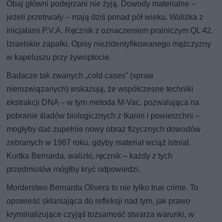
Obaj główni podejrzani nie żyją. Dowody materialne –
jeżeli przetrwały – mają dziś ponad pół wieku. Walizka z
inicjałami P.V.A. Ręcznik z oznaczeniem pralniczym QL 42.
Izraelskie zapałki. Opisy niezidentyfikowanego mężczyzny
w kapeluszu przy żywopłocie.
Badacze tak zwanych „cold cases” (spraw
nierozwiązanych) wskazują, że współczesne techniki
ekstrakcji DNA – w tym metoda M-Vac, pozwalająca na
pobranie śladów biologicznych z tkanin i powierzchni –
mogłyby dać zupełnie nowy obraz fizycznych dowodów
zebranych w 1967 roku, gdyby materiał wciąż istniał.
Kurtka Bernarda, walizki, ręcznik – każdy z tych
przedmiotów mógłby kryć odpowiedzi.
Morderstwo Bernarda Olivera to nie tylko true crime. To
opowieść skłaniająca do refleksji nad tym, jak prawo
kryminalizujące czyjąś tożsamość stwarza warunki, w