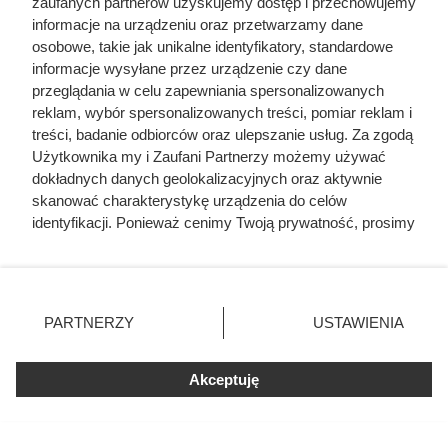
zaufanych partnerów uzyskujemy dostęp i przechowujemy
Antonim Bourbonem, królem Nawarry. Z tego związku
informacje na urządzeniu oraz przetwarzamy dane
urodziło się dwoje dzieci: Karol III, późniejszy arcybiskup
osobowe, takie jak unikalne identyfikatory, standardowe
Rouen, oraz córka Jakobina d`Artigolouve.
informacje wysyłane przez urządzenie czy dane
przeglądania w celu zapewniania spersonalizowanych
reklam, wybór spersonalizowanych treści, pomiar reklam i
treści, badanie odbiorców oraz ulepszanie usług. Za zgodą
Użytkownika my i Zaufani Partnerzy możemy używać
dokładnych danych geolokalizacyjnych oraz aktywnie
skanować charakterystykę urządzenia do celów
identyfikacji. Ponieważ cenimy Twoją prywatność, prosimy
o zgodę na korzystanie z tych technologii poprzez
kliknięcie „Akceptuję”. Zgoda jest dobrowolna i zawsze
możesz ją zmienić/wycofać klikając przycisk ustawień
prywatności znajdujący się w lewym dolnym rogu strony
PARTNERZY
USTAWIENIA
. Niektóre rodzaje przetwarzania danych nie wymagają
zgody użytkownika, ale masz prawo sprzeciwić się
Akceptuję
takiemu przetwarzaniu. Preferencje będą miały
zastosowania tylko na tej witrynie.
Zapoznaj się z poniższymi informacjami, abyś mógł