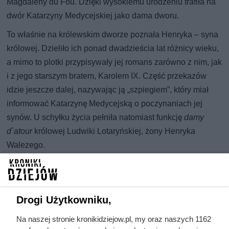
Magdaleny du Fou. Dzięki wysokiemu urodzeniu trafiła na
dwór Katarzyny Medycejskiej jako dama dworu.
To właśnie na królewskim dworze poznała Henryka – syna
królowej. Dzieliło ich ponad dwadzieścia lat różnicy wieku,
a mimo to plotki przypisywały jej romans zarówno z nim, jak
i z jego starszym bratem, Karolem IX. Część przekazów
idzie jeszcze dalej, nazywając ją „szpiegiem”, który miał
informować Katarzynę Medycejską o poczynaniach jej
synów. U schyłku życia pełniła natomiast funkcję
damy
d`atour
królowej Ludwiki Lotaryńskiej, żony Henryka
Walezego.
Ludwikę de La Béreaudière du Rouhet podejrzewano o
wiele związków – nie ograniczających się jedynie do
Henryka i jego brata. Wśród jej kochanków wymienia się
Drogi Użytkowniku,
Michała de Montaigne oraz Roberta de Combault.
Najsilniejsze i najdłuższe uczucie miało jednak łączyć ją z
Na naszej stronie kronikidziejow.pl, my oraz naszych 1162