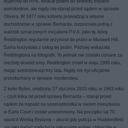
wyjechał do RPA. Wracał potem do Wielkiej Brytanii
wielokrotnie, ale nigdy nie stanął przed sądem w sprawie
Olivera. W 1977 roku kobieta prowadząca własne
dochodzenie w sprawie Bernarda, rozpoznała jedną z
walizek oznaczonych inicjałami P.V.A. jako tę, którą
Reddington regularnie przynosił do pralni w Muswell Hill.
Sama korzystała z usług tej pralni. Później wskazała
Reddingtona na fotografii. To jednak nie zostało uznane za
niezbity dowód winy. Reddington zmarł w maju 1995 roku,
mając sześćdziesiąt trzy lata. Nigdy nie był oficjalnie
przesłuchany w sprawie morderstwa.
Z kolei Byles, urodzony 27 stycznia 1933 roku, w 1963 roku
– czyli kilka lat przed sprawą Bernarda – stanął przed
sądem za napaść na szesnastolatka w swoim mieszkaniu
w Earls Court i został uniewinniony. Na początku lat 70.
opuścił Wielką Brytanię – akurat gdy policja w Huddersfield
zaczęła badać nadużycia seksualne wobec chłopców w