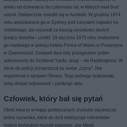
wieku od dziewięciu do czternastu lat, w których miał brać
udział. Ostatecznie osiedlił się w Australii. W grudniu 1974
roku aresztowano go w Sydney pod zarzutem napaści na
nieletniego, ale wyszedł za kaucją wysokości dwóch
tysięcy dolarów i uciekł. 19 stycznia 1975 roku znaleziono
go martwego w pokoju hotelu Prince of Wales w Proserpine
w Queensland. Zostawił dwa listy pożegnalne: jeden
adresowany do Scotland Yardu, drugi – do Reddingtona. W
liście do policji przepraszał za swoje „czyny”. Nie
wspomniał o sprawie Olivera. Tego jednego brakowało,
żeby dostać odpowiedź i zamknąć akta.
Człowiek, który bał się pytań
Obok lekarzy w kręgu podejrzanych znalazło się jeszcze
jedno nazwisko, które do dziś elektryzuje miłośników
historii brytyjskiej muzyki popowej: Joe Meek.