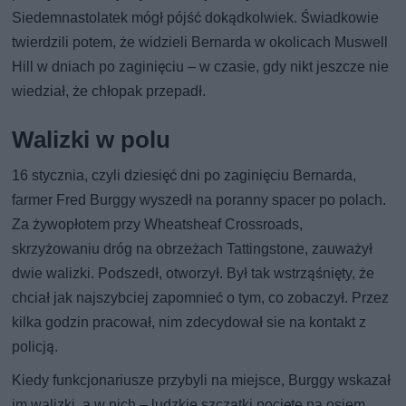
Siedemnastolatek mógł pójść dokądkolwiek. Świadkowie
twierdzili potem, że widzieli Bernarda w okolicach Muswell
Hill w dniach po zaginięciu – w czasie, gdy nikt jeszcze nie
wiedział, że chłopak przepadł.
Walizki w polu
16 stycznia, czyli dziesięć dni po zaginięciu Bernarda,
farmer Fred Burggy wyszedł na poranny spacer po polach.
Za żywopłotem przy Wheatsheaf Crossroads,
skrzyżowaniu dróg na obrzeżach Tattingstone, zauważył
dwie walizki. Podszedł, otworzył. Był tak wstrząśnięty, że
chciał jak najszybciej zapomnieć o tym, co zobaczył. Przez
kilka godzin pracował, nim zdecydował sie na kontakt z
policją.
Kiedy funkcjonariusze przybyli na miejsce, Burggy wskazał
im walizki, a w nich – ludzkie szczątki pocięte na osiem