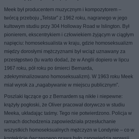
Meek był producentem muzycznym i kompozytorem –
twórcą przeboju „Telstar” z 1962 roku, nagranego w jego
kultowym studiu przy 304 Holloway Road w Islington. Był
pionierem, ekscentrykiem i człowiekiem żyjącym w ciągłym
napięciu: homoseksualista w kraju, gdzie homoseksualizm
między dorosłymi mężczyznami był wciąż uznawany za
przestępstwo (tu warto dodać, że w Anglii dopiero w lipcu
1967 roku, pół roku po śmierci Bernarda,
zdekryminalizowano homoseksualizm). W 1963 roku Meek
miał wyrok za „nagabywanie w miejscu publicznym”.
Poszlaki łączące go z Bernardem są nikłe i niepewne:
krążyły pogłoski, że Oliver pracował dorywczo w studiu
Meeka, układając taśmy. Tego nie potwierdzono. Policja w
ramach dochodzenia zapowiedziała przesłuchanie
wszystkich homoseksualnych mężczyzn w Londynie – co w
kontekście ówczesnego prawa było zapowiedzią represji,