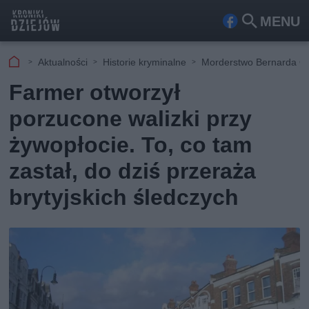
MENU
Fa
Szu
ceb
kaj
Aktualności
Historie kryminalne
Morderstwo Bernarda Ol
ook
Farmer otworzył
porzucone walizki przy
żywopłocie. To, co tam
zastał, do dziś przeraża
brytyjskich śledczych