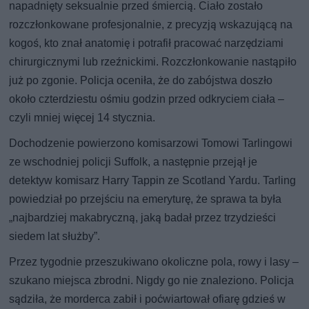
napadnięty seksualnie przed śmiercią. Ciało zostało
rozczłonkowane profesjonalnie, z precyzją wskazującą na
kogoś, kto znał anatomię i potrafił pracować narzędziami
chirurgicznymi lub rzeźnickimi. Rozczłonkowanie nastąpiło
już po zgonie. Policja oceniła, że do zabójstwa doszło
około czterdziestu ośmiu godzin przed odkryciem ciała –
czyli mniej więcej 14 stycznia.
Dochodzenie powierzono komisarzowi Tomowi Tarlingowi
ze wschodniej policji Suffolk, a następnie przejął je
detektyw komisarz Harry Tappin ze Scotland Yardu. Tarling
powiedział po przejściu na emeryturę, że sprawa ta była
„najbardziej makabryczną, jaką badał przez trzydzieści
siedem lat służby”.
Przez tygodnie przeszukiwano okoliczne pola, rowy i lasy –
szukano miejsca zbrodni. Nigdy go nie znaleziono. Policja
sądziła, że morderca zabił i poćwiartował ofiarę gdzieś w