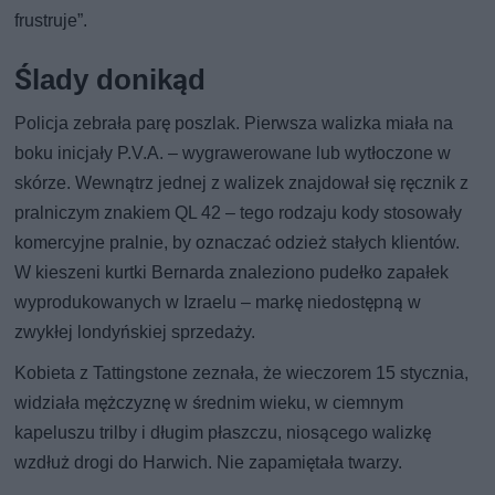
frustruje”.
Ślady donikąd
Policja zebrała parę poszlak. Pierwsza walizka miała na
boku inicjały P.V.A. – wygrawerowane lub wytłoczone w
skórze. Wewnątrz jednej z walizek znajdował się ręcznik z
pralniczym znakiem QL 42 – tego rodzaju kody stosowały
komercyjne pralnie, by oznaczać odzież stałych klientów.
W kieszeni kurtki Bernarda znaleziono pudełko zapałek
wyprodukowanych w Izraelu – markę niedostępną w
zwykłej londyńskiej sprzedaży.
Kobieta z Tattingstone zeznała, że wieczorem 15 stycznia,
widziała mężczyznę w średnim wieku, w ciemnym
kapeluszu trilby i długim płaszczu, niosącego walizkę
wzdłuż drogi do Harwich. Nie zapamiętała twarzy.