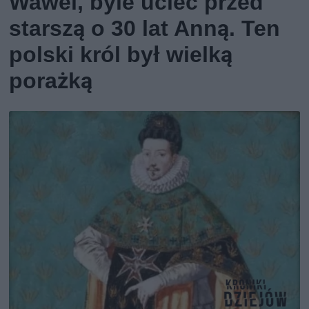
Wawel, byle uciec przed
starszą o 30 lat Anną. Ten
polski król był wielką
porażką