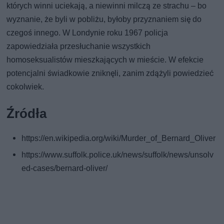
których winni uciekają, a niewinni milczą ze strachu – bo
wyznanie, że byli w pobliżu, byłoby przyznaniem się do
czegoś innego. W Londynie roku 1967 policja
zapowiedziała przesłuchanie wszystkich
homoseksualistów mieszkających w mieście. W efekcie
potencjalni świadkowie zniknęli, zanim zdążyli powiedzieć
cokolwiek.
Źródła
https://en.wikipedia.org/wiki/Murder_of_Bernard_Oliver
https://www.suffolk.police.uk/news/suffolk/news/unsolv
ed-cases/bernard-oliver/