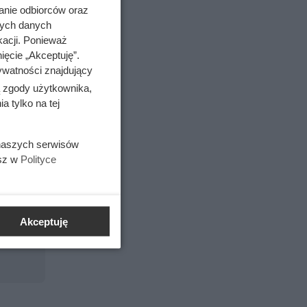
migrantów
anie odbiorców oraz
nych danych
kacji. Ponieważ
ięcie „Akceptuję”.
na
ywatności znajdujący
lden.
ą zgody użytkownika,
 tylko na tej
 naszych serwisów
esz w
Polityce
jenia w
Akceptuję