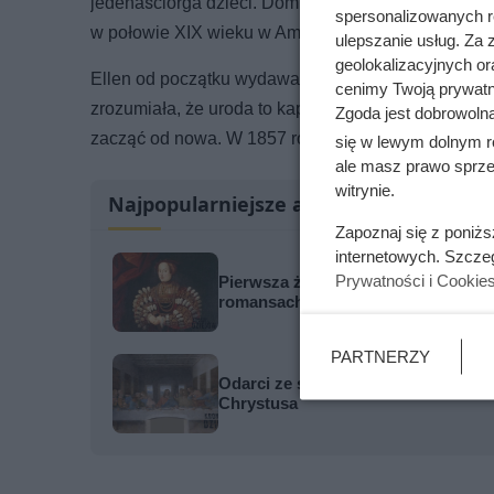
jedenaściorga dzieci. Dom był ciasny, pieniędzy br
spersonalizowanych re
w połowie XIX wieku w Ameryce – czyli żadne.
ulepszanie usług. Za
geolokalizacyjnych or
Ellen od początku wydawała się wyjątkowa. Intelig
cenimy Twoją prywatno
zrozumiała, że uroda to kapitała, a w Nowym Jorku
Zgoda jest dobrowoln
zacząć od nowa. W 1857 roku, mając dziewiętnaści
się w lewym dolnym r
ale masz prawo sprzec
witrynie.
Najpopularniejsze artykuły
Zapoznaj się z poniż
internetowych. Szcze
Prywatności i Cookie
Pierwsza żona miała 11 ataków epile
romansach
PARTNERZY
Odarci ze skóry, rozcięci piłą i pr
Chrystusa