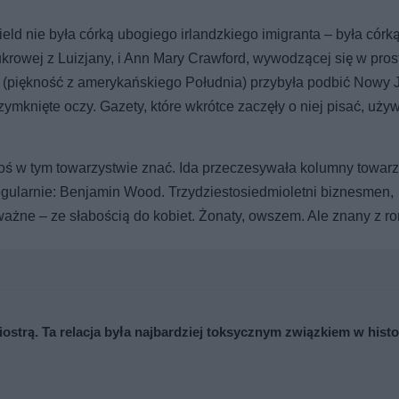
ld nie była córką ubogiego irlandzkiego imigranta – była córk
krowej z Luizjany, i Ann Mary Crawford, wywodzącej się w proste
 (piękność z amerykańskiego Południa) przybyła podbić Nowy J
zymknięte oczy. Gazety, które wkrótce zaczęły o niej pisać, uży
oś w tym towarzystwie znać. Ida przeczesywała kolumny towarz
regularnie: Benjamin Wood. Trzydziestosiedmioletni biznesmen,
 ważne – ze słabością do kobiet. Żonaty, owszem. Ale znany z 
iostrą. Ta relacja była najbardziej toksycznym związkiem w histo