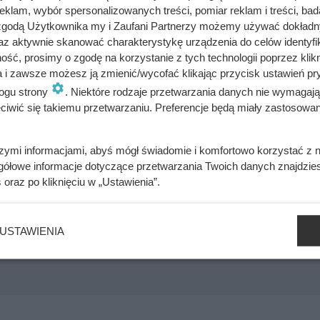
akowało, a perspektywy były typowe dla rodzinach irlandzkich i
klam, wybór spersonalizowanych treści, pomiar reklam i treści, bad
 zgodą Użytkownika my i Zaufani Partnerzy możemy używać dokład
az aktywnie skanować charakterystykę urządzenia do celów identyfi
entna, czytała dużo i uważnie obserwowała. Bardzo wcześnie
ść, prosimy o zgodę na korzystanie z tych technologii poprzez klikn
 – oferującym nieograniczone możliwości – w każdej chwili moż
a i zawsze możesz ją zmienić/wycofać klikając przycisk ustawień pr
e lat, opuściła Massachusetts. Nazwisko Walsh zostawiła w Ma
ogu strony
. Niektóre rodzaje przetwarzania danych nie wymagaj
iwić się takiemu przetwarzaniu. Preferencje będą miały zastosowania
szymi informacjami, abyś mógł świadomie i komfortowo korzystać z
gółowe informacje dotyczące przetwarzania Twoich danych znajdzi
s
oraz po kliknięciu w „Ustawienia”.
psji w 10 godzin. Zamiast jej pomóc, król wyjechał i szukał uko
USTAWIENIA
zybici do krzyża głową w dół. Mroczny i krwawy koniec uczniów