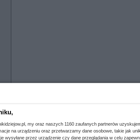
niku,
twie Lancashire w Anglii, jako Ellen Walsh, córka Thomasa i An
wyjechali z czasem osiedlili się w Malden w stanie Massachuset
nikidziejow.pl, my oraz naszych 1160 zaufanych partnerów uzyskuje
cje na urządzeniu oraz przetwarzamy dane osobowe, takie jak unika
ług niektórych źródeł – w fabryce tekstyliów. Para doczekała s
je wysyłane przez urządzenie czy dane przeglądania w celu zapewn