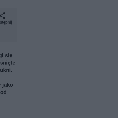
stępnij
ł się
śnięte
ukni.
 jako
 od