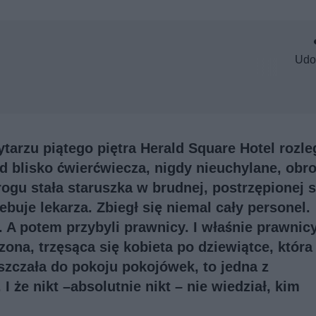
Udo
tarzu piątego piętra Herald Square Hotel rozleg
d blisko ćwierćwiecza, nigdy nieuchylane, obro
rogu stała staruszka w brudnej, postrzępionej s
zebuje lekarza. Zbiegł się niemal cały personel.
 A potem przybyli prawnicy. I właśnie prawnicy
zona, trzęsąca się kobieta po dziewiątce, która
szczała do pokoju pokojówek, to jedna z
 że nikt –absolutnie nikt – nie wiedział, kim