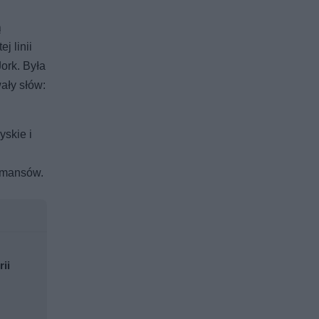
ą
j linii
ork. Była
wały słów:
yskie i
romansów.
rii