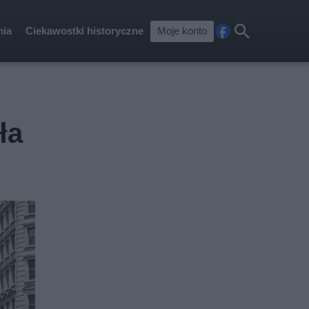
nia
Ciekawostki historyczne
Moje konto
Fa
Szu
ceb
kaj
ook
ła