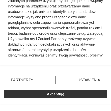
zaufanych partnerów uzyskujemy dostęp i przechowujemy
informacje na urządzeniu oraz przetwarzamy dane
Karol Wielki królem Franków – pierwszy etap
osobowe, takie jak unikalne identyfikatory, standardowe
rządów
informacje wysyłane przez urządzenie czy dane
Armia Karola Wielkiego – najważniejsze
przeglądania w celu zapewniania spersonalizowanych
informacje
reklam, wybór spersonalizowanych treści, pomiar reklam i
treści, badanie odbiorców oraz ulepszanie usług. Za zgodą
Akwitania, Bretania, Bawaria i Awarowie
Użytkownika my i Zaufani Partnerzy możemy używać
Zmagania z Longobardami – podboje w Italii
dokładnych danych geolokalizacyjnych oraz aktywnie
skanować charakterystykę urządzenia do celów
Wojny z Saracenami
identyfikacji. Ponieważ cenimy Twoją prywatność, prosimy
Militarne stosunki frankijsko-słowiańskie
o zgodę na korzystanie z tych technologii poprzez
Wojny na śmierć i życie z Sasami
kliknięcie „Akceptuję”. Zgoda jest dobrowolna i zawsze
możesz ją zmienić/wycofać klikając przycisk ustawień
Chrystianizacja pogan i koronacja Karola
prywatności znajdujący się w lewym dolnym rogu strony
Wielkiego
PARTNERZY
USTAWIENIA
. Niektóre rodzaje przetwarzania danych nie wymagają
Życie rodzinne cesarza: żony, konkubiny,
zgody użytkownika, ale masz prawo sprzeciwić się
synowie i córki
Akceptuję
takiemu przetwarzaniu. Preferencje będą miały
zastosowania tylko na tej witrynie.
Karol Wielki - ocena panowania
Zapoznaj się z poniższymi informacjami, abyś mógł