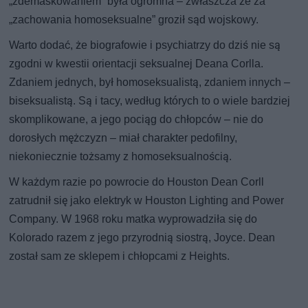
„zdemaskowaniem” była ogromna – zwłaszcza że za
„zachowania homoseksualne” groził sąd wojskowy.
Warto dodać, że biografowie i psychiatrzy do dziś nie są
zgodni w kwestii orientacji seksualnej Deana Corlla.
Zdaniem jednych, był homoseksualistą, zdaniem innych –
biseksualistą. Są i tacy, według których to o wiele bardziej
skomplikowane, a jego pociąg do chłopców – nie do
dorosłych mężczyzn – miał charakter pedofilny,
niekoniecznie tożsamy z homoseksualnością.
W każdym razie po powrocie do Houston Dean Corll
zatrudnił się jako elektryk w Houston Lighting and Power
Company. W 1968 roku matka wyprowadziła się do
Kolorado razem z jego przyrodnią siostrą, Joyce. Dean
został sam ze sklepem i chłopcami z Heights.