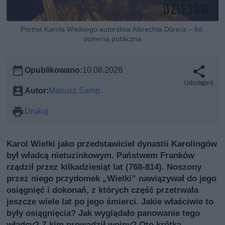
Portret Karola Wielkiego autorstwa Albrechta Dürera – fot.
domena publiczna
Opublikowano:
10.08.2026
Udostępnij
Autor:
Mariusz Samp
Drukuj
Karol Wielki jako przedstawiciel dynastii Karolingów
był władcą nietuzinkowym. Państwem Franków
rządził przez kilkadziesiąt lat (768-814). Noszony
przez niego przydomek „Wielki” nawiązywał do jego
osiągnięć i dokonań, z których część przetrwała
jeszcze wiele lat po jego śmierci. Jakie właściwie to
były osiągnięcia? Jak wyglądało panowanie tego
władcy? Z kim prowadził wojny? Oto krótka