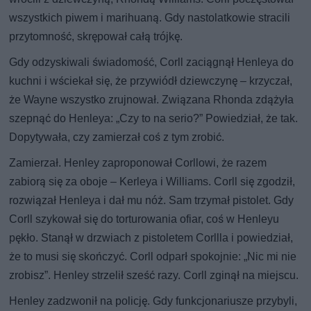
wszystkich piwem i marihuaną. Gdy nastolatkowie stracili
przytomność, skrępował całą trójkę.
Gdy odzyskiwali świadomość, Corll zaciągnął Henleya do
kuchni i wściekał się, że przywiódł dziewczynę – krzyczał,
że Wayne wszystko zrujnował. Związana Rhonda zdążyła
szepnąć do Henleya: „Czy to na serio?” Powiedział, że tak.
Dopytywała, czy zamierzał coś z tym zrobić.
Zamierzał. Henley zaproponował Corllowi, że razem
zabiorą się za oboje – Kerleya i Williams. Corll się zgodził,
rozwiązał Henleya i dał mu nóż. Sam trzymał pistolet. Gdy
Corll szykował się do torturowania ofiar, coś w Henleyu
pękło. Stanął w drzwiach z pistoletem Corllla i powiedział,
że to musi się skończyć. Corll odparł spokojnie: „Nic mi nie
zrobisz”. Henley strzelił sześć razy. Corll zginął na miejscu.
Henley zadzwonił na policję. Gdy funkcjonariusze przybyli,