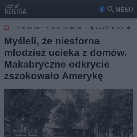
MENU
Fa
Szu
ceb
kaj
Aktualności
Historie kryminalne
Sprawa Deana Arnolda C
ook
Myśleli, że niesforna
młodzież ucieka z domów.
Makabryczne odkrycie
zszokowało Amerykę