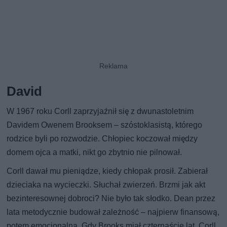
David
W 1967 roku Corll zaprzyjaźnił się z dwunastoletnim
Davidem Owenеm Brooksem – szóstoklasistą, którego
rodzice byli po rozwodzie. Chłopiec koczował między
domem ojca a matki, nikt go zbytnio nie pilnował.
Corll dawał mu pieniądze, kiedy chłopak prosił. Zabierał
dzieciaka na wycieczki. Słuchał zwierzeń. Brzmi jak akt
bezinteresownej dobroci? Nie było tak słodko. Dean przez
lata metodycznie budował zależność – najpierw finansową,
potem emocjonalną. Gdy Brooks miał czternaście lat, Corll