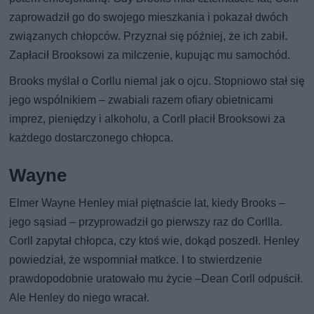
zaprowadził go do swojego mieszkania i pokazał dwóch
związanych chłopców. Przyznał się później, że ich zabił.
Zapłacił Brooksowi za milczenie, kupując mu samochód.
Brooks myślał o Corllu niemal jak o ojcu. Stopniowo stał się
jego wspólnikiem – zwabiali razem ofiary obietnicami
imprez, pieniędzy i alkoholu, a Corll płacił Brooksowi za
każdego dostarczonego chłopca.
Wayne
Elmer Wayne Henley miał piętnaście lat, kiedy Brooks –
jego sąsiad – przyprowadził go pierwszy raz do Corllla.
Corll zapytał chłopca, czy ktoś wie, dokąd poszedł. Henley
powiedział, że wspomniał matkce. I to stwierdzenie
prawdopodobnie uratowało mu życie –Dean Corll odpuścił.
Ale Henley do niego wracał.