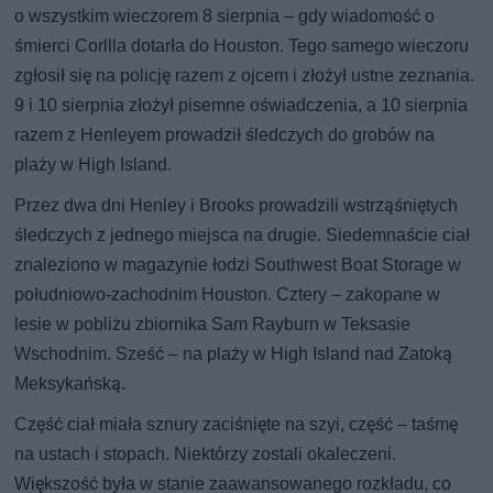
o wszystkim wieczorem 8 sierpnia – gdy wiadomość o
śmierci Corllla dotarła do Houston. Tego samego wieczoru
zgłosił się na policję razem z ojcem i złożył ustne zeznania.
9 i 10 sierpnia złożył pisemne oświadczenia, a 10 sierpnia
razem z Henleyem prowadził śledczych do grobów na
plaży w High Island.
Przez dwa dni Henley i Brooks prowadzili wstrząśniętych
śledczych z jednego miejsca na drugie. Siedemnaście ciał
znaleziono w magazynie łodzi Southwest Boat Storage w
południowo-zachodnim Houston. Cztery – zakopane w
lesie w pobliżu zbiornika Sam Rayburn w Teksasie
Wschodnim. Sześć – na plaży w High Island nad Zatoką
Meksykańską.
Część ciał miała sznury zaciśnięte na szyi, część – taśmę
na ustach i stopach. Niektórzy zostali okaleczeni.
Większość była w stanie zaawansowanego rozkładu, co