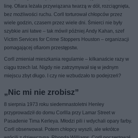
linę. Ofiara leżała przywiązana twarzą w dół, rozciągnięta,
bez możliwości ruchu. Corll torturował chłopców przez
wiele godzin, czasem przez wiele dni. Śmierci nie były
szybkie ani łatwe – tak mówił później Andy Kahan, szef
Victim Services for Crime Stoppers Houston – organizacji
pomagającej ofiarom przestępstw.
Corll zmieniał mieszkania regularnie – kilkanaście razy w
ciągu trzech lat. Nigdy nie zatrzymywał się w jednym
miejscu zbyt długo. I czy nie wzbudzało to podejrzeń?
„Nic mi nie zrobisz”
8 sierpnia 1973 roku siedemnastoletni Henley
przyprowadził do domu Corllla przy Lamar Street w
Pasadenie Tima Kerleya. Młodzi pili i wdychali opary farby.
Corll obserwował. Potem chłopcy wyszli, ale wkrótce
wrócili z dziewczyną, Rhondą Williams. Corll poczęstował