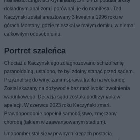
manifestu. Lingwiści kryminalistyczni z FBI poddali teksty
dokładnym analizom i porównali je do manifestu. Ted
Kaczynski został aresztowany 3 kwietnia 1996 roku w
górach Montany, gdzie mieszkał w małym domku, w niemal
całkowitym odosobnieniu.
Portret szaleńca
Chociaż u Kaczynskiego zdiagnozowano schizofrenię
paranoidalną, ustalono, że był zdolny stanąć przed sądem.
Przyznał się do winy, zanim sprawa trafiła na wokandę.
Został skazany na dożywocie bez możliwości zwolnienia
warunkowego. Decyzja sądu została podtrzymana w
apelacji. W czerwcu 2023 roku Kaczyński zmarł.
Prawdopodobnie popełnił samobójstwo, zmęczony
chorobą (takiem w zaawansowanym stadium).
Unabomber stał się w pewnych kręgach postacią