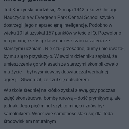
Ted Kaczynski urodził się 22 maja 1942 roku w Chicago.
Nauczyciele w Evergreen Park Central School szybko
dostrzegli jego nieprzeciętną inteligencję. Podobno w
wieku 10 lat uzyskał 157 punktów w teście IQ. Pozwolono
mu pominąć szóstą klasę i uczęszczać na zajęcia ze
starszymi uczniami. Nie czuł przesadnej dumy i nie uważał,
by mu się to przysłużyło. W swoim dzienniku zapisał, że
umieszczenie go w klasach ze starszymi skomplikowało
mu życie – był wyśmiewany,doświadczał werbalnej
agresji. Stwierdził, że czuł się outsiderem.
W szkole średniej na krótko zyskał sławę, gdy podczas
zajęć skonstruował bombę rurową – dość prymitywną, ale
jednak. Jego pięć minut szybko minęło i znów był
samotnikiem. Właściwie samotność stała się dla Teda
środowiskiem naturalnym