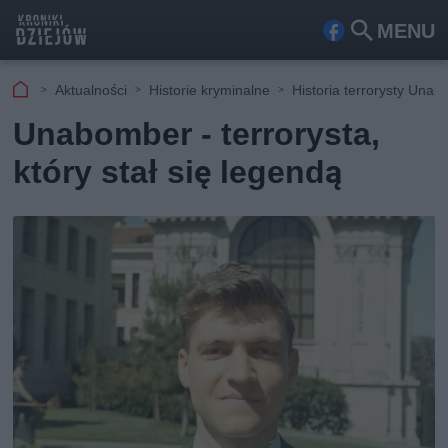
MENU
Fa
Szu
ceb
kaj
Aktualności
Historie kryminalne
Historia terrorysty Un
ook
Unabomber - terrorysta,
który stał się legendą