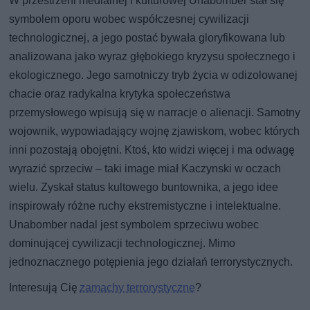
W przestrzeni medialnej i kulturowej Unabomber stał się
symbolem oporu wobec współczesnej cywilizacji
technologicznej, a jego postać bywała gloryfikowana lub
analizowana jako wyraz głębokiego kryzysu społecznego i
ekologicznego. Jego samotniczy tryb życia w odizolowanej
chacie oraz radykalna krytyka społeczeństwa
przemysłowego wpisują się w narracje o alienacji. Samotny
wojownik, wypowiadający wojnę zjawiskom, wobec których
inni pozostają obojętni. Ktoś, kto widzi więcej i ma odwagę
wyrazić sprzeciw – taki image miał Kaczynski w oczach
wielu. Zyskał status kultowego buntownika, a jego idee
inspirowały różne ruchy ekstremistyczne i intelektualne.
Unabomber nadal jest symbolem sprzeciwu wobec
dominującej cywilizacji technologicznej. Mimo
jednoznacznego potępienia jego działań terrorystycznych.
Interesują Cię
zamachy terrorystyczne
?