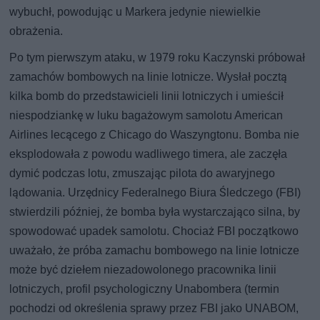
wybuchł, powodując u Markera jedynie niewielkie
obrażenia.
Po tym pierwszym ataku, w 1979 roku Kaczynski próbował
zamachów bombowych na linie lotnicze. Wysłał pocztą
kilka bomb do przedstawicieli linii lotniczych i umieścił
niespodziankę w luku bagażowym samolotu American
Airlines lecącego z Chicago do Waszyngtonu. Bomba nie
eksplodowała z powodu wadliwego timera, ale zaczęła
dymić podczas lotu, zmuszając pilota do awaryjnego
lądowania. Urzędnicy Federalnego Biura Śledczego (FBI)
stwierdzili później, że bomba była wystarczająco silna, by
spowodować upadek samolotu. Chociaż FBI początkowo
uważało, że próba zamachu bombowego na linie lotnicze
może być dziełem niezadowolonego pracownika linii
lotniczych, profil psychologiczny Unabombera (termin
pochodzi od określenia sprawy przez FBI jako UNABOM,