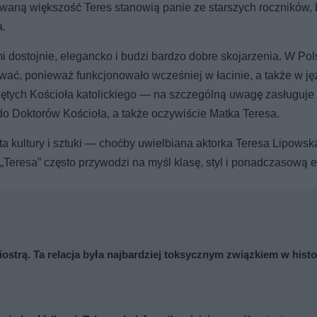
owaną większość Teres stanowią panie ze starszych roczników, b
a.
i dostojnie, elegancko i budzi bardzo dobre skojarzenia. W Po
iwać, ponieważ funkcjonowało wcześniej w łacinie, a także w ję
świętych Kościoła katolickiego — na szczególną uwagę zasługuje
do Doktorów Kościoła, a także oczywiście Matka Teresa.
ata kultury i sztuki — choćby uwielbiana aktorka Teresa Lipowsk
„Teresa” często przywodzi na myśl klasę, styl i ponadczasową e
iostrą. Ta relacja była najbardziej toksycznym związkiem w histo