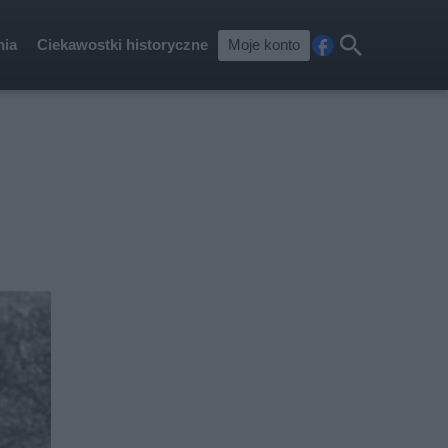
nia
Ciekawostki historyczne
Moje konto
Fa
Szu
ceb
kaj
ook