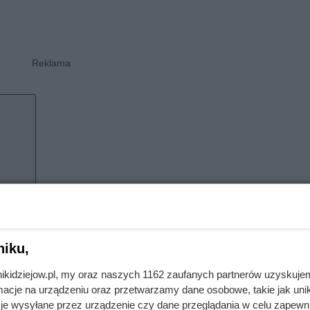
u
ie zapomniana
niku,
nikidziejow.pl, my oraz naszych 1162 zaufanych partnerów uzyskuje
y — wystarczy zerknąć na rankingi. Jakub, Antoni, Franciszek 
cje na urządzeniu oraz przetwarzamy dane osobowe, takie jak unika
wybiera klasyczne, tradycyjne brzmienia. Są jednak też imiona, 
je wysyłane przez urządzenie czy dane przeglądania w celu zapewn