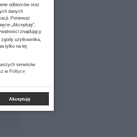
y.
anie odbiorców oraz
nych danych
reski. To
kacji. Ponieważ
 kropla w
ięcie „Akceptuję”.
ywatności znajdujący
ać
ą zgody użytkownika,
 tylko na tej
 naszych serwisów
esz w
Polityce
o
Akceptuję