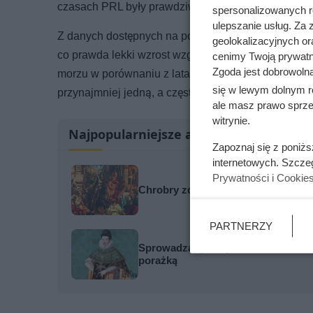
czasach PRL były prawdziwym hitem, a dziś mało kto
spersonalizowanych re
ulepszanie usług. Za
Z danych dostępnych na portalu dane.gov.pl wynika,
geolokalizacyjnych or
co prawda lekki wzrost względem 2024 roku, kiedy pr
cenimy Twoją prywatno
Zgoda jest dobrowoln
morzu w porównaniu z latami 60. i 70. Wtedy w nie
się w lewym dolnym r
przynajmniej jedną, a często nawet dwie Teresy. Dz
ale masz prawo sprzec
witrynie.
Najpopularniejsze artykuły
Zapoznaj się z poniż
internetowych. Szcze
Prywatności i Cookie
Chrobry zdobył Kijów, ale legenda 
PARTNERZY
Sprowadzał prostytutki na Wawel, by
porażką