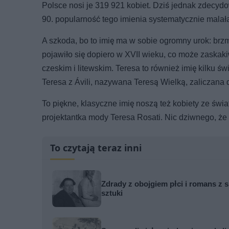
Polsce nosi je 319 921 kobiet. Dziś jednak zdecyd
90. popularność tego imienia systematycznie malał
A szkoda, bo to imię ma w sobie ogromny urok: brzm
pojawiło się dopiero w XVII wieku, co może zaskak
czeskim i litewskim. Teresa to również imię kilku 
Teresa z Ávili, nazywana Teresą Wielką, zaliczana 
To piękne, klasyczne imię noszą też kobiety ze świ
projektantka mody Teresa Rosati. Nic dziwnego, że 
To czytają teraz inni
Zdrady z obojgiem płci i romans z s
sztuki