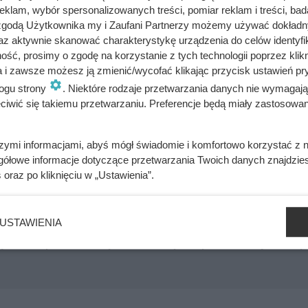
 w ogóle o nich wspomina. „Teresa” należy właśnie do tej grup
klam, wybór spersonalizowanych treści, pomiar reklam i treści, bad
 zgodą Użytkownika my i Zaufani Partnerzy możemy używać dokład
 że w pierwszej połowie 2025 roku urodziły się tylko 34 małe Te
az aktywnie skanować charakterystykę urządzenia do celów identyfi
zez cały rok imię to nadano zaledwie 33 razy, ale wciąż jest to
ść, prosimy o zgodę na korzystanie z tych technologii poprzez klikn
a i zawsze możesz ją zmienić/wycofać klikając przycisk ustawień pr
mal każdej przedszkolnej czy szkolnej grupie można było spotk
ogu strony
. Niektóre rodzaje przetwarzania danych nie wymagaj
iś to imię wydaje się niemal całkowicie zapomniane.
iwić się takiemu przetwarzaniu. Preferencje będą miały zastosowania
szymi informacjami, abyś mógł świadomie i komfortowo korzystać z
gółowe informacje dotyczące przetwarzania Twoich danych znajdzi
s
oraz po kliknięciu w „Ustawienia”.
o Szczerbcu nie trzyma się kupy. Ten szczegół zdradza wszystk
USTAWIENIA
le uciec przed starszą o 30 lat Anną. Ten polski król był wielką