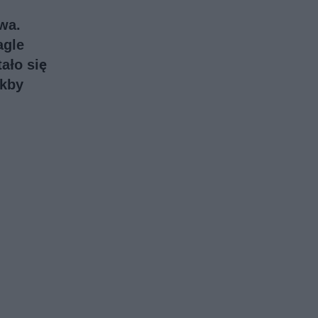
wa.
agle
ało się
akby