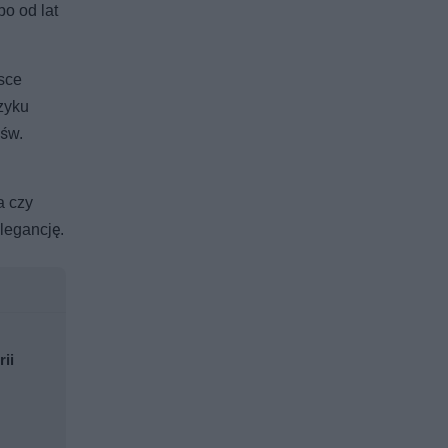
o od lat
lsce
zyku
 św.
a czy
legancję.
rii