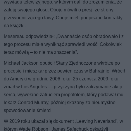
wywiadu telewizyjnego, w którym dali do zrozumienia, że
żałują swojego głosu. Oboje mówili o presji ze strony
przewodniczącego ławy. Oboje mieli podpisane kontrakty
na książki.
Mesereau odpowiedział: „Dwanaście osób obradowało i z
tego procesu miała wyniknąć sprawiedliwość. Cokolwiek
teraz mówią – to nie ma znaczenia”.
Michael Jackson opuścił Stany Zjednoczone wkrótce po
procesie i mieszkał przez pewien czas w Bahrajnie. Wrócił
do Ameryki w grudniu 2006 roku. 25 czerwca 2009 roku
zmarł w Los Angeles — przyczyną było zatrzymanie akcji
serca, wywołane zatruciem propofolem, który podawał mu
lekarz Conrad Murray, później skazany za nieumyślne
spowodowanie śmierci.
W 2019 roku ukazał się dokument „Leaving Neverland”, w
którym Wade Robson i James Safechuck oskarżyli