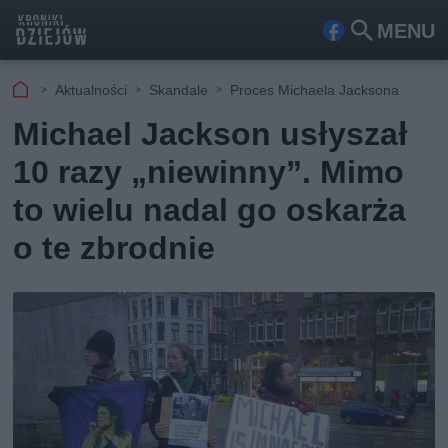
MENU
Fa
Szu
ceb
kaj
Aktualności
Skandale
Proces Michaela Jacksona
ook
Michael Jackson usłyszał
10 razy „niewinny”. Mimo
to wielu nadal go oskarża
o te zbrodnie