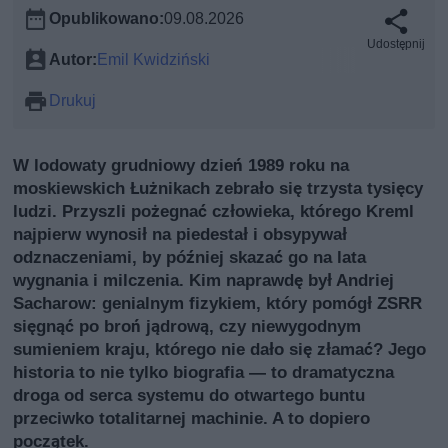
Opublikowano:
09.08.2026
Udostępnij
Autor:
Emil Kwidziński
Drukuj
W lodowaty grudniowy dzień 1989 roku na
moskiewskich Łużnikach zebrało się trzysta tysięcy
ludzi. Przyszli pożegnać człowieka, którego Kreml
najpierw wynosił na piedestał i obsypywał
odznaczeniami, by później skazać go na lata
wygnania i milczenia. Kim naprawdę był Andriej
Sacharow: genialnym fizykiem, który pomógł ZSRR
sięgnąć po broń jądrową, czy niewygodnym
sumieniem kraju, którego nie dało się złamać? Jego
historia to nie tylko biografia — to dramatyczna
droga od serca systemu do otwartego buntu
przeciwko totalitarnej machinie. A to dopiero
początek.