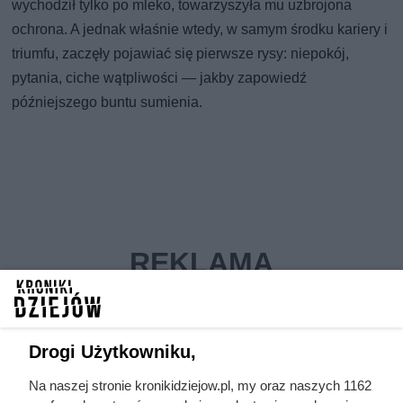
wychodził tylko po mleko, towarzyszyła mu uzbrojona
ochrona. A jednak właśnie wtedy, w samym środku kariery i
triumfu, zaczęły pojawiać się pierwsze rysy: niepokój,
pytania, ciche wątpliwości — jakby zapowiedź
późniejszego buntu sumienia.
Drogi Użytkowniku,
Na naszej stronie kronikidziejow.pl, my oraz naszych 1162