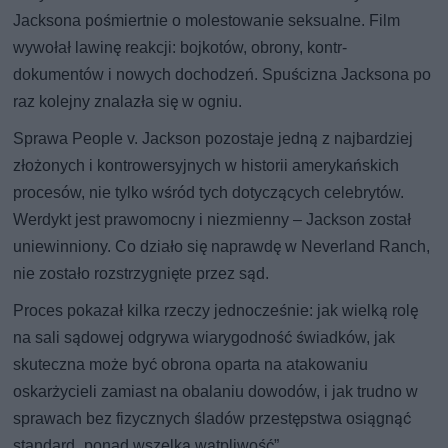
Jacksona pośmiertnie o molestowanie seksualne. Film
wywołał lawinę reakcji: bojkotów, obrony, kontr-
dokumentów i nowych dochodzeń. Spuścizna Jacksona po
raz kolejny znalazła się w ogniu.
Sprawa People v. Jackson pozostaje jedną z najbardziej
złożonych i kontrowersyjnych w historii amerykańskich
procesów, nie tylko wśród tych dotyczących celebrytów.
Werdykt jest prawomocny i niezmienny – Jackson został
uniewinniony. Co działo się naprawdę w Neverland Ranch,
nie zostało rozstrzygnięte przez sąd.
Proces pokazał kilka rzeczy jednocześnie: jak wielką rolę
na sali sądowej odgrywa wiarygodność świadków, jak
skuteczna może być obrona oparta na atakowaniu
oskarżycieli zamiast na obalaniu dowodów, i jak trudno w
sprawach bez fizycznych śladów przestępstwa osiągnąć
standard „ponad wszelką wątpliwość”.