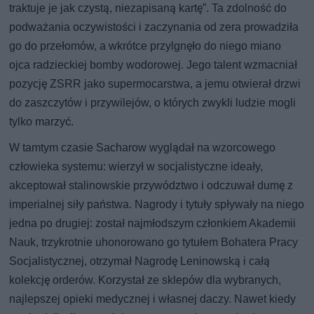
traktuje je jak czystą, niezapisaną kartę”. Ta zdolność do
podważania oczywistości i zaczynania od zera prowadziła
go do przełomów, a wkrótce przylgnęło do niego miano
ojca radzieckiej bomby wodorowej. Jego talent wzmacniał
pozycję ZSRR jako supermocarstwa, a jemu otwierał drzwi
do zaszczytów i przywilejów, o których zwykli ludzie mogli
tylko marzyć.
W tamtym czasie Sacharow wyglądał na wzorcowego
człowieka systemu: wierzył w socjalistyczne ideały,
akceptował stalinowskie przywództwo i odczuwał dumę z
imperialnej siły państwa. Nagrody i tytuły spływały na niego
jedna po drugiej: został najmłodszym członkiem Akademii
Nauk, trzykrotnie uhonorowano go tytułem Bohatera Pracy
Socjalistycznej, otrzymał Nagrodę Leninowską i całą
kolekcję orderów. Korzystał ze sklepów dla wybranych,
najlepszej opieki medycznej i własnej daczy. Nawet kiedy