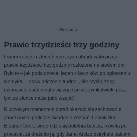
Prawie trzydzieści trzy godziny
Osiem kobiet i czterech mężczyzn obradowało przez
prawie trzydzieści trzy godziny rozłożone na siedem dni.
Było to – jak podsumował jeden z ławników po ogłoszeniu
werdyktu – doświadczenie trudne: „Nie myślę, żeby
dwanaście osób mogło się zgodzić w czymkolwiek, poza
tym że słońce może jutro wzejść”.
Kluczowym momentem obrad okazało się zachowanie
Janet Arvizo podczas składania zeznań. Ławniczka
Eleanor Cook, siedemdziesięcioletnia babcia, mówiła po
procesie, że drażniło ją, gdy Janet Arvizo pstrykała palcami