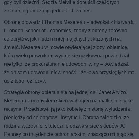
gdy byli dziećmi. Sędzia Melville dopuścił część tych
zeznań, ograniczając jednak ich zakres.
Obronę prowadził Thomas Mesereau – adwokat z Harvardu
i London School of Economics, znany z obrony zarówno
celebrytów, jak i ludzi mniej majętnych, skazanych na
śmierć. Mesereau w mowie otwierającej złożył obietnicę,
którą wielu prawnikom wydaje się ryzykowna: powiedział
nie tylko, że prokuratura nie udowodni winy – powiedział,
że on sam udowodni niewinność. I że ława przysięgłych ma
go z tego rozliczyć.
Strategia obrony opierała się na jednej osi: Janet Arvizo.
Mesereau z rozmysłem skierował ogień na matkę, nie tylko
na syna. Przedstawił ją jako kobietę z historią wyłudzania
pieniędzy od celebrytów i instytucji. Obrona twierdziła, że
rodzina wcześniej skutecznie pozwała sieć sklepów JC
Penney po incydencie ochroniarskim, znacząco mijając się