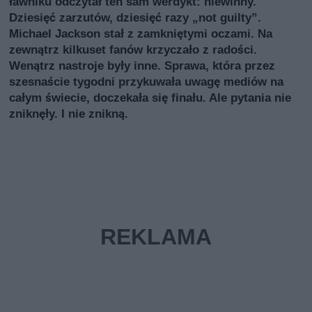
ławniku odczytał ten sam werdykt: niewinny.
Dziesięć zarzutów, dziesięć razy „not guilty”.
Michael Jackson stał z zamkniętymi oczami. Na
zewnątrz kilkuset fanów krzyczało z radości.
Wenątrz nastroje były inne. Sprawa, która przez
szesnaście tygodni przykuwała uwagę mediów na
całym świecie, doczekała się finału. Ale pytania nie
zniknęły. I nie znikną.