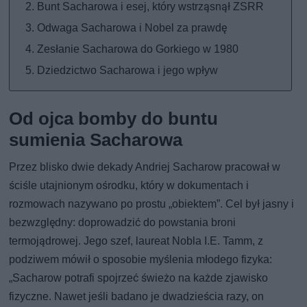
Bunt Sacharowa i esej, który wstrząsnął ZSRR
Odwaga Sacharowa i Nobel za prawdę
Zesłanie Sacharowa do Gorkiego w 1980
Dziedzictwo Sacharowa i jego wpływ
Od ojca bomby do buntu
sumienia Sacharowa
Przez blisko dwie dekady Andriej Sacharow pracował w
ściśle utajnionym ośrodku, który w dokumentach i
rozmowach nazywano po prostu „obiektem”. Cel był jasny i
bezwzględny: doprowadzić do powstania broni
termojądrowej. Jego szef, laureat Nobla I.E. Tamm, z
podziwem mówił o sposobie myślenia młodego fizyka:
„Sacharow potrafi spojrzeć świeżo na każde zjawisko
fizyczne. Nawet jeśli badano je dwadzieścia razy, on