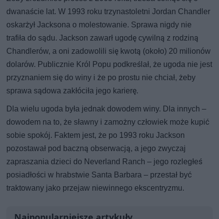
dwanaście lat. W 1993 roku trzynastoletni Jordan Chandler
oskarżył Jacksona o molestowanie. Sprawa nigdy nie
trafiła do sądu. Jackson zawarł ugodę cywilną z rodziną
Chandlerów, a oni zadowolili się kwotą (około) 20 milionów
dolarów. Publicznie Król Popu podkreślał, że ugoda nie jest
przyznaniem się do winy i że po prostu nie chciał, żeby
sprawa sądowa zakłóciła jego karierę.
Dla wielu ugoda była jednak dowodem winy. Dla innych –
dowodem na to, że sławny i zamożny człowiek może kupić
sobie spokój. Faktem jest, że po 1993 roku Jackson
pozostawał pod baczną obserwacją, a jego zwyczaj
zapraszania dzieci do Neverland Ranch – jego rozległeś
posiadłości w hrabstwie Santa Barbara – przestał być
traktowany jako przejaw niewinnego ekscentryzmu.
Najpopularniejsze artykuły