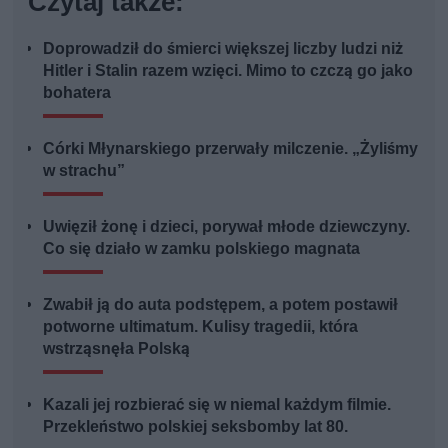
Czytaj także:
Doprowadził do śmierci większej liczby ludzi niż
Hitler i Stalin razem wzięci. Mimo to czczą go jako
bohatera
Córki Młynarskiego przerwały milczenie. „Żyliśmy
w strachu”
Uwięził żonę i dzieci, porywał młode dziewczyny.
Co się działo w zamku polskiego magnata
Zwabił ją do auta podstępem, a potem postawił
potworne ultimatum. Kulisy tragedii, która
wstrząsnęła Polską
Kazali jej rozbierać się w niemal każdym filmie.
Przekleństwo polskiej seksbomby lat 80.