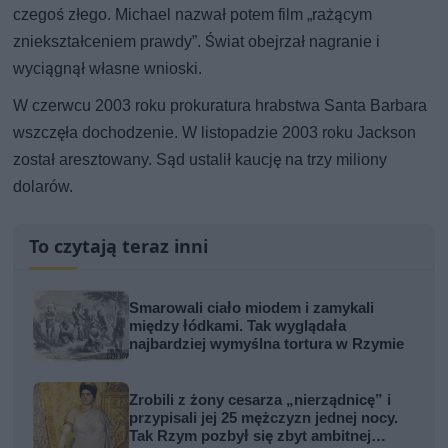
czegoś złego. Michael nazwał potem film „rażącym
zniekształceniem prawdy”. Świat obejrzał nagranie i
wyciągnął własne wnioski.
W czerwcu 2003 roku prokuratura hrabstwa Santa Barbara
wszczęła dochodzenie. W listopadzie 2003 roku Jackson
został aresztowany. Sąd ustalił kaucję na trzy miliony
dolarów.
To czytają teraz inni
Smarowali ciało miodem i zamykali
między łódkami. Tak wyglądała
najbardziej wymyślna tortura w Rzymie
Zrobili z żony cesarza „nierządnicę” i
przypisali jej 25 mężczyzn jednej nocy.
Tak Rzym pozbył się zbyt ambitnej