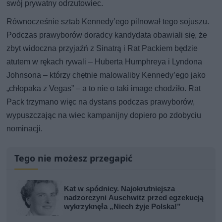
swój prywatny odrzutowiec.
Równocześnie sztab Kennedy’ego pilnował tego sojuszu.
Podczas prawyborów doradcy kandydata obawiali się, że
zbyt widoczna przyjaźń z Sinatrą i Rat Packiem będzie
atutem w rękach rywali – Huberta Humphreya i Lyndona
Johnsona – którzy chętnie malowaliby Kennedy’ego jako
„chłopaka z Vegas” – a to nie o taki image chodziło. Rat
Pack trzymano więc na dystans podczas prawyborów,
wypuszczając na wiec kampanijny dopiero po zdobyciu
nominacji.
Tego nie możesz przegapić
Kat w spódnicy. Najokrutniejsza
nadzorczyni Auschwitz przed egzekucją
wykrzyknęła „Niech żyje Polska!”