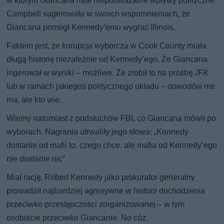
w którym Giancana miał niepodważalne wpływy polityczne.
Campbell sugerowała w swoich wspomnieniach, że
Giancana pomógł Kennedy’emu wygrać Illinois.
Faktem jest, że korupcja wyborcza w Cook County miała
długą historię niezależnie od Kennedy’ego. Że Giancana
ingerował w wyniki – możliwe. Że zrobił to na prośbę JFK
lub w ramach jakiegoś politycznego układu – dowodów nie
ma, ale kto wie.
Wiemy natomiast z podsłuchów FBI, co Giancana mówił po
wyborach. Nagrania utrwaliły jego słowa: „Kennedy
dostanie od mafii to, czego chce, ale mafia od Kennedy’ego
nie dostanie nic”.
Miał rację. Robert Kennedy jako prokurator generalny
prowadził najbardziej agresywne w historii dochodzenia
przeciwko przestępczości zorganizowanej – w tym
osobiście przeciwko Giancanie. No cóż.