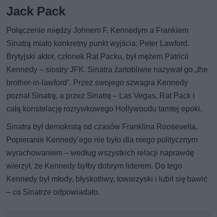
Jack Pack
Połączenie między Johnem F. Kennedym a Frankiem
Sinatrą miało konkretny punkt wyjścia: Peter Lawford.
Brytyjski aktor, członek Rat Packu, był mężem Patricii
Kennedy – siostry JFK. Sinatra żartobliwie nazywał go „the
brother-in-lawford”. Przez swojego szwagra Kennedy
poznał Sinatrę, a przez Sinatrę – Las Vegas, Rat Pack i
całą konstelację rozrywkowego Hollywoodu tamtej epoki.
Sinatra był demokratą od czasów Franklina Roosevelta.
Popieranie Kennedy’ego nie było dla niego politycznym
wyrachowaniem – według wszystkich relacji naprawdę
wierzył, że Kennedy byłby dobrym liderem. Do tego
Kennedy był młody, błyskotliwy, towarzyski i lubił się bawić
– co Sinatrze odpowiadało.