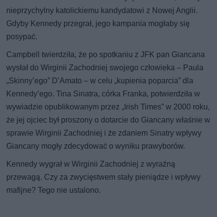
nieprzychylny katolickiemu kandydatowi z Nowej Anglii.
Gdyby Kennedy przegrał, jego kampania mogłaby się
posypać.
Campbell twierdziła, że po spotkaniu z JFK pan Giancana
wysłał do Wirginii Zachodniej swojego człowieka – Paula
„Skinny’ego” D’Amato – w celu „kupienia poparcia” dla
Kennedy’ego. Tina Sinatra, córka Franka, potwierdziła w
wywiadzie opublikowanym przez „Irish Times” w 2000 roku,
że jej ojciec był proszony o dotarcie do Giancany właśnie w
sprawie Wirginii Zachodniej i że zdaniem Sinatry wpływy
Giancany mogły zdecydować o wyniku prawyborów.
Kennedy wygrał w Wirginii Zachodniej z wyraźną
przewagą. Czy za zwycięstwem stały pieniądze i wpływy
mafijne? Tego nie ustalono.