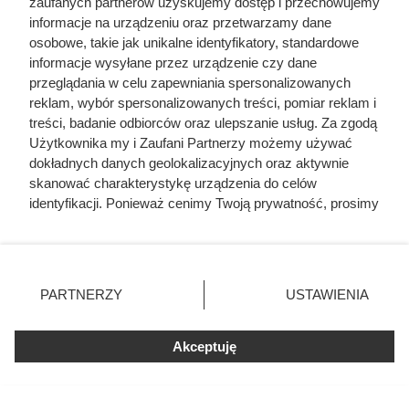
zaufanych partnerów uzyskujemy dostęp i przechowujemy
informacje na urządzeniu oraz przetwarzamy dane
osobowe, takie jak unikalne identyfikatory, standardowe
informacje wysyłane przez urządzenie czy dane
przeglądania w celu zapewniania spersonalizowanych
reklam, wybór spersonalizowanych treści, pomiar reklam i
treści, badanie odbiorców oraz ulepszanie usług. Za zgodą
Użytkownika my i Zaufani Partnerzy możemy używać
Wojna Jagiellonów o tron Węgier (1490)
dokładnych danych geolokalizacyjnych oraz aktywnie
Wojna o tron Węgier: Jagiellonowie w sporze
skanować charakterystykę urządzenia do celów
Jagiellonowie i droga Habsburgów do władzy
identyfikacji. Ponieważ cenimy Twoją prywatność, prosimy
o zgodę na korzystanie z tych technologii poprzez
kliknięcie „Akceptuję”. Zgoda jest dobrowolna i zawsze
Wojna Jagiellonów o tron Węgier
możesz ją zmienić/wycofać klikając przycisk ustawień
prywatności znajdujący się w lewym dolnym rogu strony
(1490)
PARTNERZY
USTAWIENIA
. Niektóre rodzaje przetwarzania danych nie wymagają
zgody użytkownika, ale masz prawo sprzeciwić się
Podzielone zdania
Akceptuję
takiemu przetwarzaniu. Preferencje będą miały
zastosowania tylko na tej witrynie.
W 1490 roku niespodziewanie zmarł król Węgier Maciej
Korwin. Ponieważ nie pozostawił prawowitych potomków, a
Zapoznaj się z poniższymi informacjami, abyś mógł