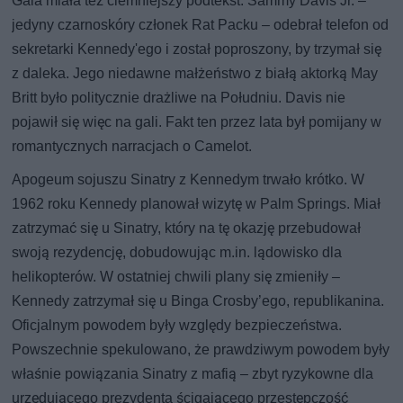
Gala miała też ciemniejszy podtekst: Sammy Davis Jr. –
jedyny czarnoskóry członek Rat Packu – odebrał telefon od
sekretarki Kennedy'ego i został poproszony, by trzymał się
z daleka. Jego niedawne małżeństwo z białą aktorką May
Britt było politycznie drażliwe na Południu. Davis nie
pojawił się więc na gali. Fakt ten przez lata był pomijany w
romantycznych narracjach o Camelot.
Apogeum sojuszu Sinatry z Kennedym trwało krótko. W
1962 roku Kennedy planował wizytę w Palm Springs. Miał
zatrzymać się u Sinatry, który na tę okazję przebudował
swoją rezydencję, dobudowując m.in. lądowisko dla
helikopterów. W ostatniej chwili plany się zmieniły –
Kennedy zatrzymał się u Binga Crosby’ego, republikanina.
Oficjalnym powodem były względy bezpieczeństwa.
Powszechnie spekulowano, że prawdziwym powodem były
właśnie powiązania Sinatry z mafią – zbyt ryzykowne dla
urzędującego prezydenta ścigającego przestępczość