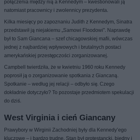
połączenia między nią a Kennedym – kwestionowali ją
natomiast pracownicy i zwolennicy prezydenta.
Kilka miesięcy po zapoznaniu Judith z Kennedym, Sinatra
przedstawił ją niejakiemu „Samowi Floodowi”. Naprawdę
był to Sam Giancana – szef chicagowskiej mafii, wówczas
jednej z najbardziej wpływowych i brutalnych postaci
amerykańskiej przestępczości zorganizowanej.
Campbell twierdziła, że w kwietniu 1960 roku Kennedy
poprosił ją o zorganizowanie spotkania z Giancaną.
Spotkanie – według jej relacji – odbyło się. Czego
dokładnie dotyczyło? To pozostaje przedmiotem spekulacji
do dziś.
West Virginia i cień Giancany
Prawybory w Wirginii Zachodniej były dla Kennedy’ego
kluczowe – i bardzo trudne. Stan był protestancki, biedny i