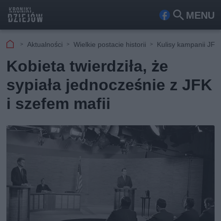
MENU
Fa
Szu
ceb
kaj
Aktualności
Wielkie postacie historii
Kulisy kampanii JFK
ook
Kobieta twierdziła, że
sypiała jednocześnie z JFK
i szefem mafii