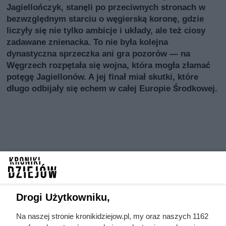
Jagiellończyk, stanęli po przeciwnych stronach w
bezwzględnym starciu o węgierską koronę, gdzie
liczyły się nie tylko ambicje i układy, ale też ciosy
zadawane znienacka. To nie była kolejna
dynastyczna sprzeczka ani gra pozorów — na
Węgrzech rozpętała się wojna, która mogła złamać
potęgę Jagiellonów. A jej finał miał skutki, które
długo odbijały się echem w całej Europie Środkowej.
Drogi Użytkowniku,
Na naszej stronie kronikidziejow.pl, my oraz naszych 1162