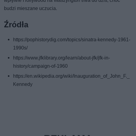
wpływie Hollywood na Waszyngton trwa do dziś, choć
budzi mieszane uczucia.
Źródła
https://pophistorydig.com/topics/sinatra-kennedy-1961-
1990s/
https://www.jfklibrary.org/learn/about-jfk/jfk-in-
history/campaign-of-1960
https://en.wikipedia.org/wiki/Inauguration_of_John_F._
Kennedy