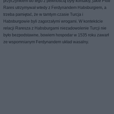
przyczynkiem do tego z pewnością były kontakty, jakie Piotr
Rares utrzymywał wtedy z Ferdynandem Habsburgiem, a
trzeba pamiętać, że w tamtym czasie Turcja i
Habsburgowie byli zagorzałymi wrogami. W kontekście
relacji Raresza z Habsburgami niezadowolenie Turcji nie
było bezpodstawne, bowiem hospodar w 1535 roku zawarł
ze wspomnianym Ferdynandem układ wasalny.