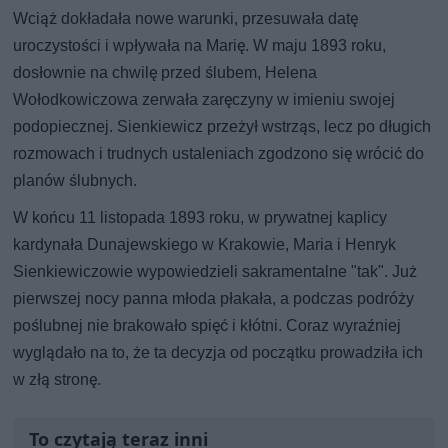
Wciąż dokładała nowe warunki, przesuwała datę
uroczystości i wpływała na Marię. W maju 1893 roku,
dosłownie na chwilę przed ślubem, Helena
Wołodkowiczowa zerwała zaręczyny w imieniu swojej
podopiecznej. Sienkiewicz przeżył wstrząs, lecz po długich
rozmowach i trudnych ustaleniach zgodzono się wrócić do
planów ślubnych.
W końcu 11 listopada 1893 roku, w prywatnej kaplicy
kardynała Dunajewskiego w Krakowie, Maria i Henryk
Sienkiewiczowie wypowiedzieli sakramentalne "tak". Już
pierwszej nocy panna młoda płakała, a podczas podróży
poślubnej nie brakowało spięć i kłótni. Coraz wyraźniej
wyglądało na to, że ta decyzja od początku prowadziła ich
w złą stronę.
To czytają teraz inni