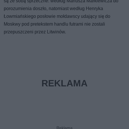
są ze sobą sprzeczne: według Mariusza Markiewicza do
porozumienia doszło, natomiast według Henryka
Łowmiańskiego posłowie mołdawscy udający się do
Moskwy pod pretekstem handlu futrami nie zostali
przepuszczeni przez Litwinów.