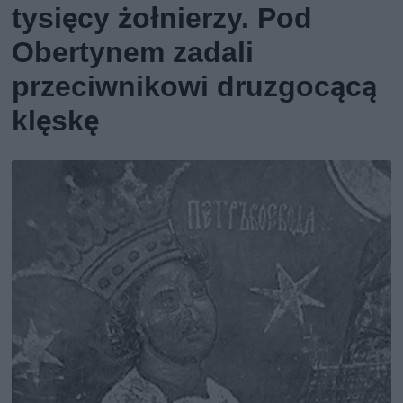
tysięcy żołnierzy. Pod
Obertynem zadali
przeciwnikowi druzgocącą
klęskę