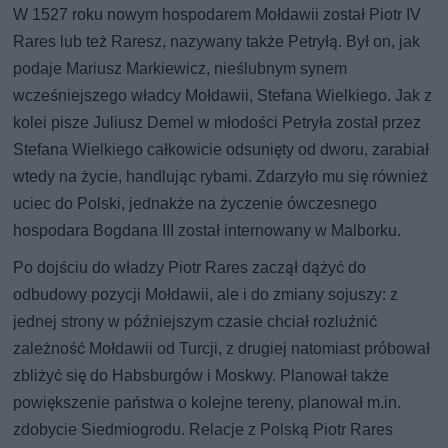
W 1527 roku nowym hospodarem Mołdawii został Piotr IV
Rares lub też Raresz, nazywany także Petryłą. Był on, jak
podaje Mariusz Markiewicz, nieślubnym synem
wcześniejszego władcy Mołdawii, Stefana Wielkiego. Jak z
kolei pisze Juliusz Demel w młodości Petryła został przez
Stefana Wielkiego całkowicie odsunięty od dworu, zarabiał
wtedy na życie, handlując rybami. Zdarzyło mu się również
uciec do Polski, jednakże na życzenie ówczesnego
hospodara Bogdana III został internowany w Malborku.
Po dojściu do władzy Piotr Rares zaczął dążyć do
odbudowy pozycji Mołdawii, ale i do zmiany sojuszy: z
jednej strony w późniejszym czasie chciał rozluźnić
zależność Mołdawii od Turcji, z drugiej natomiast próbował
zbliżyć się do Habsburgów i Moskwy. Planował także
powiększenie państwa o kolejne tereny, planował m.in.
zdobycie Siedmiogrodu. Relacje z Polską Piotr Rares