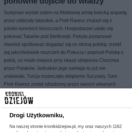
ponowne dojście do władzy
Sulejman wysłał zatem na Mołdawię armię turecką wspartą
przez oddziały tatarskie, a Piotr Raresz znalazł się z
polsko-tureckich kleszczach. Hospodarowi udało się
pokonać Tatarów pod Ștefănești. Petryła postanowił
również spróbować dogadać się ze stroną polską: zrzekł
się jakichkolwiek roszczeń do Pokucia i poprosił Polskę o
pokój, co miało miejsce przy okazji oblężenia Chocimia
przez Polaków. Jednakże jego samego to już nie
uratowało, Turcja rozpoczęła oblężenie Suczawy. Sam
Piotr Raresz został zdradzony przez swoich własnych
podwładnych, którzy zgodzili się na narzuconego przez
Turcję władcę i, obawiając się o życie, ratował się ucieczką
do Siedmiogrodu, gdzie został zresztą uwięziony.
Drogi Użytkowniku,
W międzyczasie jednak w 1540 roku bojarzy mołdawscy
Na naszej stronie kronikidziejow.pl, my oraz naszych 1162
zamordowali wyznaczonego przez Turcję władcę, co