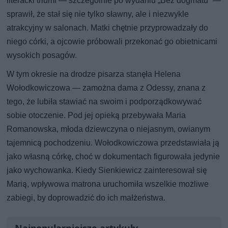
literacki triumf — szczególnie po wydaniu „Bez dogmatu” —
sprawił, że stał się nie tylko sławny, ale i niezwykle
atrakcyjny w salonach. Matki chętnie przyprowadzały do
niego córki, a ojcowie próbowali przekonać go obietnicami
wysokich posagów.
W tym okresie na drodze pisarza stanęła Helena
Wołodkowiczowa — zamożna dama z Odessy, znana z
tego, że lubiła stawiać na swoim i podporządkowywać
sobie otoczenie. Pod jej opieką przebywała Maria
Romanowska, młoda dziewczyna o niejasnym, owianym
tajemnicą pochodzeniu. Wołodkowiczowa przedstawiała ją
jako własną córkę, choć w dokumentach figurowała jedynie
jako wychowanka. Kiedy Sienkiewicz zainteresował się
Marią, wpływowa matrona uruchomiła wszelkie możliwe
zabiegi, by doprowadzić do ich małżeństwa.
Najpopularniejsze artykuły