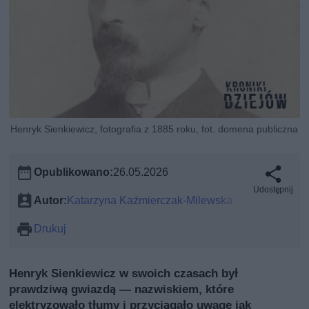
Henryk Sienkiewicz, fotografia z 1885 roku, fot. domena publiczna
Opublikowano:
26.05.2026
Udostępnij
Autor:
Katarzyna Kaźmierczak-Milewska
Drukuj
Henryk Sienkiewicz w swoich czasach był
prawdziwą gwiazdą — nazwiskiem, które
elektryzowało tłumy i przyciągało uwagę jak