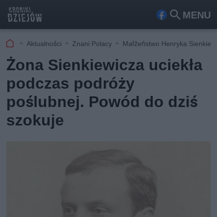
MENU
Fa
Szu
ceb
kaj
Aktualności
Znani Polacy
Małżeństwo Henryka Sienkiew
ook
Żona Sienkiewicza uciekła
podczas podróży
poślubnej. Powód do dziś
szokuje