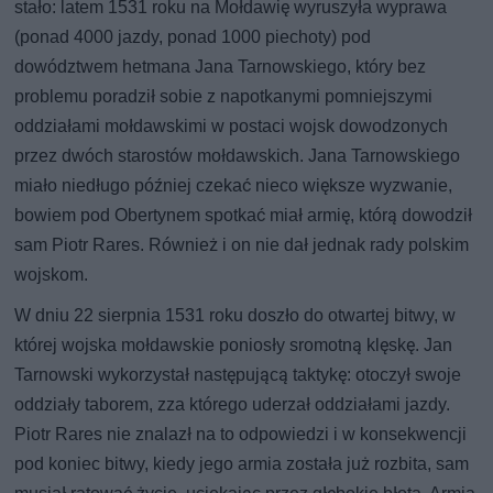
stało: latem 1531 roku na Mołdawię wyruszyła wyprawa
(ponad 4000 jazdy, ponad 1000 piechoty) pod
dowództwem hetmana Jana Tarnowskiego, który bez
problemu poradził sobie z napotkanymi pomniejszymi
oddziałami mołdawskimi w postaci wojsk dowodzonych
przez dwóch starostów mołdawskich. Jana Tarnowskiego
miało niedługo później czekać nieco większe wyzwanie,
bowiem pod Obertynem spotkać miał armię, którą dowodził
sam Piotr Rares. Również i on nie dał jednak rady polskim
wojskom.
W dniu 22 sierpnia 1531 roku doszło do otwartej bitwy, w
której wojska mołdawskie poniosły sromotną klęskę. Jan
Tarnowski wykorzystał następującą taktykę: otoczył swoje
oddziały taborem, zza którego uderzał oddziałami jazdy.
Piotr Rares nie znalazł na to odpowiedzi i w konsekwencji
pod koniec bitwy, kiedy jego armia została już rozbita, sam