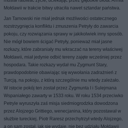
musiał ratować życie, uciekając przez głębokie błota. Armia
Mołdawii w trakcie bitwy utraciła nawet sztandar państwa.
Jan Tarnowski nie miał jednak możliwości ostatecznego
rozstrzygnięcia konfliktu i zmuszenia Petryły do zawarcia
pokoju, czy rozwiązania sprawy w jakikolwiek inny sposób.
Nie mógł bowiem ścigać Petryły, ponieważ miał jasne
rozkazy, które zabraniały mu wkraczać na tereny właściwej
Mołdawii, miał jedynie odbić tereny zajęte wcześniej przez
hospodara. Takie rozkazy wydał mu Zygmunt Stary,
prawdopodobnie obawiając się wywołania zadrażnień z
Turcją, na pokoju, z którą szczególnie mu wtedy zależało.
W istocie pokój ten został przez Zygmunta I i Sulejmana
Wspaniałego zawarty w 1533 roku. W roku 1534 przeciwko
Petryle wyruszyła zaś misja siedmiogrodzka dowodzona
przez Alojzego Grittiego, wenecjanina, który pozostawał w
służbie tureckiej. Piotr Raresz przechytrzył wtedy Alojzego,
a on sam został, jak się wydaje, nie bez udziału Mołdawii