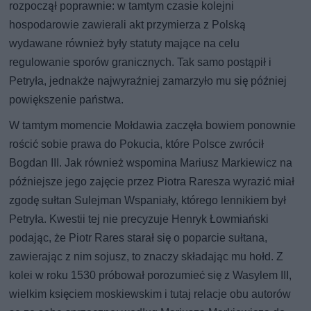
rozpoczął poprawnie: w tamtym czasie kolejni
hospodarowie zawierali akt przymierza z Polską
wydawane również były statuty mające na celu
regulowanie sporów granicznych. Tak samo postąpił i
Petryła, jednakże najwyraźniej zamarzyło mu się później
powiększenie państwa.
W tamtym momencie Mołdawia zaczęła bowiem ponownie
rościć sobie prawa do Pokucia, które Polsce zwrócił
Bogdan III. Jak również wspomina Mariusz Markiewicz na
późniejsze jego zajęcie przez Piotra Raresza wyrazić miał
zgodę sułtan Sulejman Wspaniały, którego lennikiem był
Petryła. Kwestii tej nie precyzuje Henryk Łowmiański
podając, że Piotr Rares starał się o poparcie sułtana,
zawierając z nim sojusz, to znaczy składając mu hołd. Z
kolei w roku 1530 próbował porozumieć się z Wasylem III,
wielkim księciem moskiewskim i tutaj relacje obu autorów