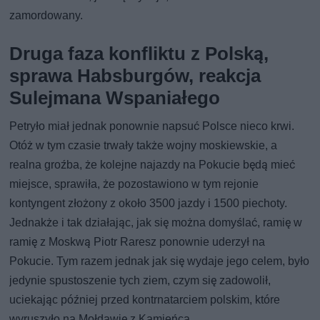
zamordowany.
Druga faza konfliktu z Polską,
sprawa Habsburgów, reakcja
Sulejmana Wspaniałego
Petryło miał jednak ponownie napsuć Polsce nieco krwi.
Otóż w tym czasie trwały także wojny moskiewskie, a
realna groźba, że kolejne najazdy na Pokucie będą mieć
miejsce, sprawiła, że pozostawiono w tym rejonie
kontyngent złożony z około 3500 jazdy i 1500 piechoty.
Jednakże i tak działając, jak się można domyślać, ramię w
ramię z Moskwą Piotr Raresz ponownie uderzył na
Pokucie. Tym razem jednak jak się wydaje jego celem, było
jedynie spustoszenie tych ziem, czym się zadowolił,
uciekając później przed kontrnatarciem polskim, które
wyruszyło na Mołdawię z Kamieńca.