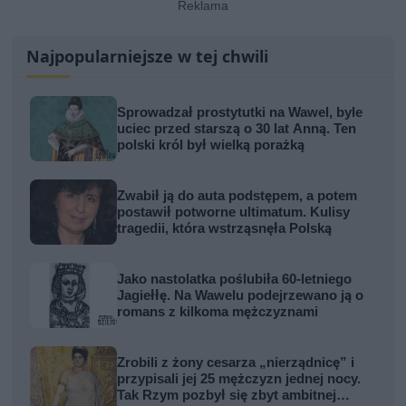
Najpopularniejsze w tej chwili
Sprowadzał prostytutki na Wawel, byle
uciec przed starszą o 30 lat Anną. Ten
polski król był wielką porażką
Zwabił ją do auta podstępem, a potem
postawił potworne ultimatum. Kulisy
tragedii, która wstrząsnęła Polską
Jako nastolatka poślubiła 60-letniego
Jagiełłę. Na Wawelu podejrzewano ją o
romans z kilkoma mężczyznami
Zrobili z żony cesarza „nierządnicę” i
przypisali jej 25 mężczyzn jednej nocy.
Tak Rzym pozbył się zbyt ambitnej