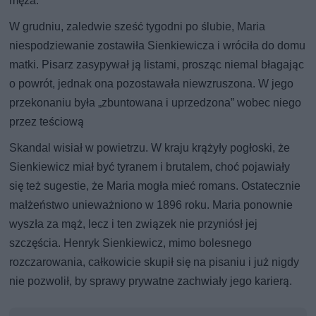
męża.
W grudniu, zaledwie sześć tygodni po ślubie, Maria
niespodziewanie zostawiła Sienkiewicza i wróciła do domu
matki. Pisarz zasypywał ją listami, prosząc niemal błagając
o powrót, jednak ona pozostawała niewzruszona. W jego
przekonaniu była „zbuntowana i uprzedzona” wobec niego
przez teściową
Skandal wisiał w powietrzu. W kraju krążyły pogłoski, że
Sienkiewicz miał być tyranem i brutalem, choć pojawiały
się też sugestie, że Maria mogła mieć romans. Ostatecznie
małżeństwo unieważniono w 1896 roku. Maria ponownie
wyszła za mąż, lecz i ten związek nie przyniósł jej
szczęścia. Henryk Sienkiewicz, mimo bolesnego
rozczarowania, całkowicie skupił się na pisaniu i już nigdy
nie pozwolił, by sprawy prywatne zachwiały jego karierą.