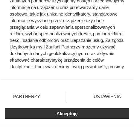
zaufanych partnerów uzyskujemy dostęp i przechowujemy
informacje na urządzeniu oraz przetwarzamy dane
osobowe, takie jak unikalne identyfikatory, standardowe
informacje wysyłane przez urządzenie czy dane
przeglądania w celu zapewniania spersonalizowanych
reklam, wybór spersonalizowanych treści, pomiar reklam i
treści, badanie odbiorców oraz ulepszanie usług. Za zgodą
Użytkownika my i Zaufani Partnerzy możemy używać
Zapomniał posprzątać
dokładnych danych geolokalizacyjnych oraz aktywnie
laboratorium. Dzięki temu
skanować charakterystykę urządzenia do celów
dokonał odkrycia, które uratowało
identyfikacji. Ponieważ cenimy Twoją prywatność, prosimy
o zgodę na korzystanie z tych technologii poprzez
miliony
kliknięcie „Akceptuję”. Zgoda jest dobrowolna i zawsze
możesz ją zmienić/wycofać klikając przycisk ustawień
prywatności znajdujący się w lewym dolnym rogu strony
Alexander Fleming to naukowiec, który dzięki
PARTNERZY
USTAWIENIA
. Niektóre rodzaje przetwarzania danych nie wymagają
przypadkowemu odkryciu penicyliny zmienił historię
zgody użytkownika, ale masz prawo sprzeciwić się
medycyny. Poznaj kulisy jego badań, drogę do Nagrody
Akceptuję
takiemu przetwarzaniu. Preferencje będą miały
Nobla, znaczenie antybiotyków oraz ciekawostki z życia
zastosowania tylko na tej witrynie.
szkockiego bakteriologa, którego odkrycie uratowało
Zapoznaj się z poniższymi informacjami, abyś mógł