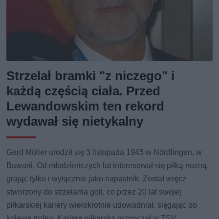
Strzelał bramki "z niczego" i
każdą częścią ciała. Przed
Lewandowskim ten rekord
wydawał się nietykalny
Gerd Müller urodził się 3 listopada 1945 w Nördlingen, w
Bawarii. Od młodzieńczych lat interesował się piłką nożną,
grając tylko i wyłącznie jako napastnik. Został wręcz
stworzony do strzelania goli, co przez 20 lat swojej
piłkarskiej kariery wielokrotnie udowadniał, sięgając po
kolejne trofea. Karierę piłkarską rozpoczął w TSV