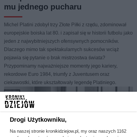
mu jednego pucharu
Michel Platini zdobył trzy Złote Piłki z rzędu, zdominował
europejskie boiska lat 80. i zapisał się w historii futbolu jako
jeden z najwybitniejszych ofensywnych pomocników.
Dlaczego mimo tak spektakularnych sukcesów wciąż
pojawia się pytanie o brak mistrzostwa świata?
Przypominamy najważniejsze momenty jego kariery,
rekordowe Euro 1984, triumfy z Juventusem oraz
ciekawostki, które ukształtowały legendę Platiniego.
Drogi Użytkowniku,
Na naszej stronie kronikidziejow.pl, my oraz naszych 1162