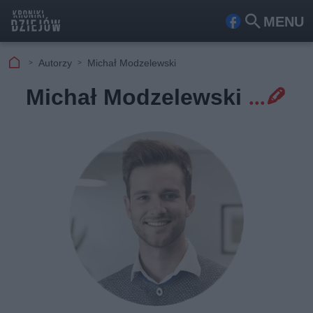
MENU
Fa
Szu
ceb
kaj
Autorzy
Michał Modzelewski
ook
Michał Modzelewski