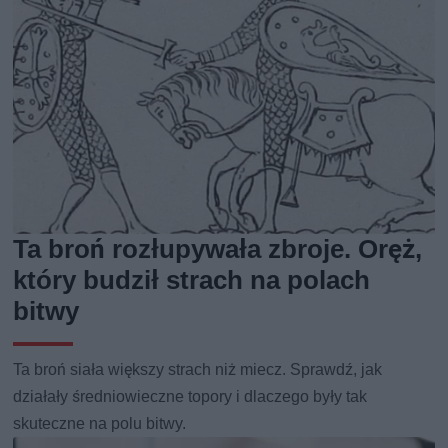
Ta broń rozłupywała zbroje. Oręż,
który budził strach na polach
bitwy
Ta broń siała większy strach niż miecz. Sprawdź, jak
działały średniowieczne topory i dlaczego były tak
skuteczne na polu bitwy.