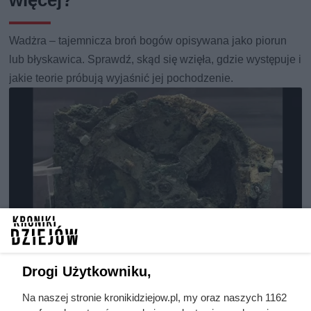
więcej?
Wadżra – tajemnicza broń bogów opisywana jako piorun
lub błyskawica. Sprawdź, skąd się wzięła, gdzie występuje i
jakie teorie próbują wyjaśnić jej pochodzenie.
Drogi Użytkowniku,
Na naszej stronie kronikidziejow.pl, my oraz naszych 1162