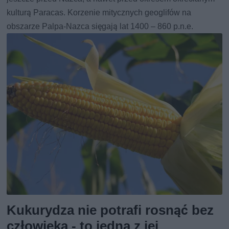
kulturą Paracas. Korzenie mitycznych geoglifów na
obszarze Palpa-Nazca sięgają lat 1400 – 860 p.n.e.
Kukurydza nie potrafi rosnąć bez
człowieka - to jedna z jej