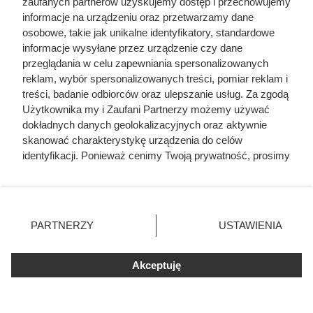
Starożytny „laptop” sprzed 2000
zaufanych partnerów uzyskujemy dostęp i przechowujemy
informacje na urządzeniu oraz przetwarzamy dane
lat. Ten mechanizm nie powinien
osobowe, takie jak unikalne identyfikatory, standardowe
istnieć
informacje wysyłane przez urządzenie czy dane
przeglądania w celu zapewniania spersonalizowanych
reklam, wybór spersonalizowanych treści, pomiar reklam i
Starożytny „laptop” sprzed 2000 lat naprawdę istniał.
treści, badanie odbiorców oraz ulepszanie usług. Za zgodą
Mechanizm z Antykithiry zadziwia precyzją i funkcjami,
Użytkownika my i Zaufani Partnerzy możemy używać
dokładnych danych geolokalizacyjnych oraz aktywnie
które przypominają współczesny komputer. Sprawdź, jak
skanować charakterystykę urządzenia do celów
działał i dlaczego wciąż budzi tyle pytań.
identyfikacji. Ponieważ cenimy Twoją prywatność, prosimy
o zgodę na korzystanie z tych technologii poprzez
kliknięcie „Akceptuję”. Zgoda jest dobrowolna i zawsze
możesz ją zmienić/wycofać klikając przycisk ustawień
prywatności znajdujący się w lewym dolnym rogu strony
PARTNERZY
USTAWIENIA
. Niektóre rodzaje przetwarzania danych nie wymagają
zgody użytkownika, ale masz prawo sprzeciwić się
Akceptuję
takiemu przetwarzaniu. Preferencje będą miały
zastosowania tylko na tej witrynie.
Zapoznaj się z poniższymi informacjami, abyś mógł