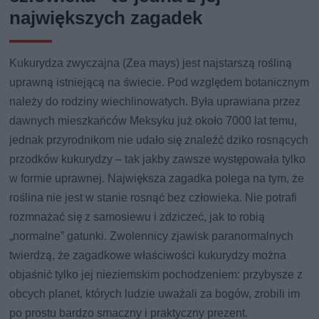
największych zagadek
Kukurydza zwyczajna (Zea mays) jest najstarszą rośliną
uprawną istniejącą na świecie. Pod względem botanicznym
należy do rodziny wiechlinowatych. Była uprawiana przez
dawnych mieszkańców Meksyku już około 7000 lat temu,
jednak przyrodnikom nie udało się znaleźć dziko rosnących
przodków kukurydzy – tak jakby zawsze występowała tylko
w formie uprawnej. Największa zagadka polega na tym, że
roślina nie jest w stanie rosnąć bez człowieka. Nie potrafi
rozmnażać się z samosiewu i zdziczeć, jak to robią
„normalne” gatunki. Zwolennicy zjawisk paranormalnych
twierdzą, że zagadkowe właściwości kukurydzy można
objaśnić tylko jej nieziemskim pochodzeniem: przybysze z
obcych planet, których ludzie uważali za bogów, zrobili im
po prostu bardzo smaczny i praktyczny prezent.