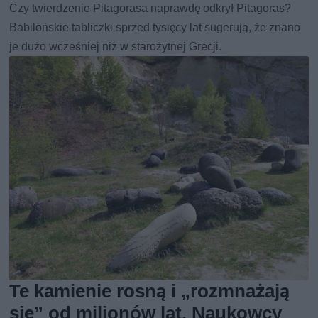
Czy twierdzenie Pitagorasa naprawdę odkrył Pitagoras?
Babilońskie tabliczki sprzed tysięcy lat sugerują, że znano
je dużo wcześniej niż w starożytnej Grecji.
Te kamienie rosną i „rozmnażają
się” od milionów lat. Naukowcy