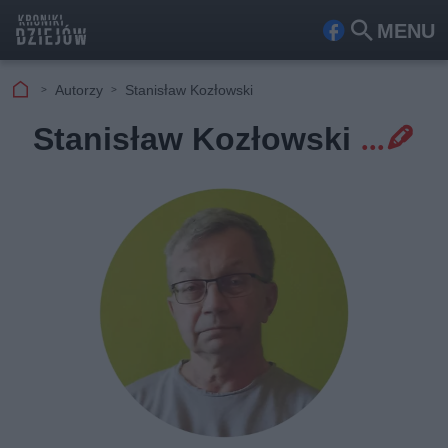
MENU
Fa
Szu
ceb
kaj
Autorzy
Stanisław Kozłowski
ook
Stanisław Kozłowski