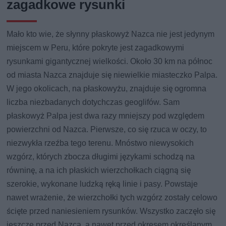
zagadkowe rysunki
Mało kto wie, że słynny płaskowyż Nazca nie jest jedynym
miejscem w Peru, które pokryte jest zagadkowymi
rysunkami gigantycznej wielkości. Około 30 km na północ
od miasta Nazca znajduje się niewielkie miasteczko Palpa.
W jego okolicach, na płaskowyżu, znajduje się ogromna
liczba niezbadanych dotychczas geoglifów. Sam
płaskowyż Palpa jest dwa razy mniejszy pod względem
powierzchni od Nazca. Pierwsze, co się rzuca w oczy, to
niezwykła rzeźba tego terenu. Mnóstwo niewysokich
wzgórz, których zbocza długimi językami schodzą na
równinę, a na ich płaskich wierzchołkach ciągną się
szerokie, wykonane ludzką ręką linie i pasy. Powstaje
nawet wrażenie, że wierzchołki tych wzgórz zostały celowo
ścięte przed naniesieniem rysunków. Wszystko zaczęło się
jeszcze przed Nazca, a nawet przed okresem określanym