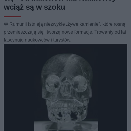
wciąż są w szoku
W Rumunii istnieją niezwykłe „żywe kamienie”, które rosną,
przemieszczają się i tworzą nowe formacje. Trowanty od lat
fascynują naukowców i turystów.