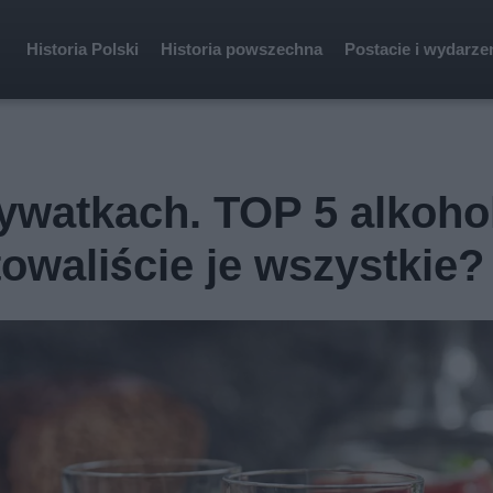
Historia Polski
Historia powszechna
Postacie i wydarze
rywatkach. TOP 5 alkohol
owaliście je wszystkie?