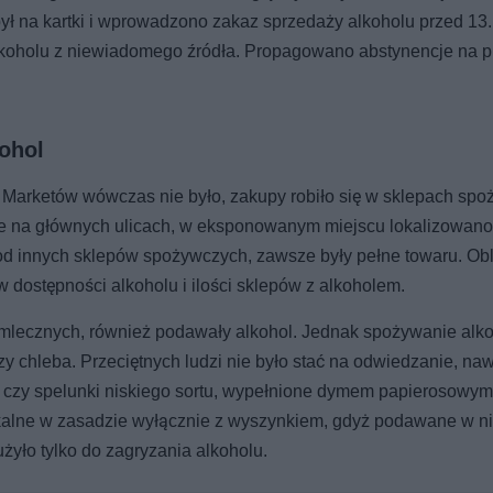
był na kartki i wprowadzono zakaz sprzedaży alkoholu przed 13.
lkoholu z niewiadomego źródła. Propagowano abstynencje na p
ohol
. Marketów wówczas nie było, zakupy robiło się w sklepach sp
ie na głównych ulicach, w eksponowanym miejscu lokalizowano
d innych sklepów spożywczych, zawsze były pełne towaru. Obli
 dostępności alkoholu i ilości sklepów z alkoholem.
w mlecznych, również podawały alkohol. Jednak spożywanie alk
zy chleba. Przeciętnych ludzi nie było stać na odwiedzanie, na
 czy spelunki niskiego sortu, wypełnione dymem papierosowym
kalne w zasadzie wyłącznie z wyszynkiem, gdyż podawane w n
użyło tylko do zagryzania alkoholu.