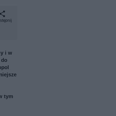
stępnij
y i w
 do
opol
niejsze
w tym