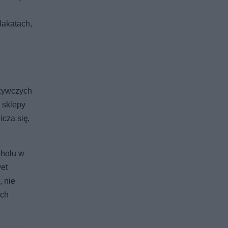
lakatach,
ożywczych
 sklepy
cza się,
oholu w
wet
, nie
ich