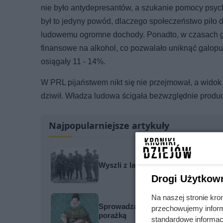
nie było antydepresantów, a szukanie pomocy psycho
był to jedyny powód, dlaczego społeczeństwo piło
ludowemu ogromne dochody. Ponadto, w czasach gd
finansowe na alkohol, co pozwalało uniknąć galopu
osiągały 11 - 14%.
W PRL pijaństwem nikt się nie przejmował, a widok 
dziwił. Władza ludowa ścigała bezwzględnie produ
Najpopularniejsze artykuły
Wyszli z lasu, wierząc w obietnice
Drogi Użytkow
Na naszej stronie kro
Sprowadzał prostytutki na Wawel, by
przechowujemy informa
porażką
standardowe informac