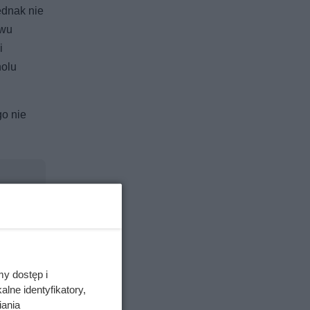
ednak nie
twu
i
holu
go nie
.
my dostęp i
lne identyfikatory,
iania