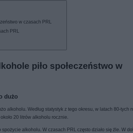
łeczeństwo w czasach PRL
asach PRL
alkohole piło społeczeństwo w
o dużo
żo alkoholu. Według statystyk z tego okresu, w latach 80-tych 
koło 20 litrów alkoholu rocznie.
ło spożycie alkoholu. W czasach PRL często działo się źle. W do