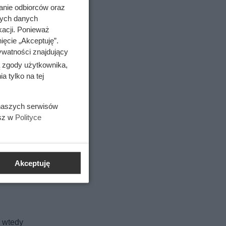
anie odbiorców oraz
nych danych
kacji. Ponieważ
ięcie „Akceptuję”.
ywatności znajdujący
ą zgody użytkownika,
 tylko na tej
 naszych serwisów
esz w
Polityce
Akceptuję
o wtedy