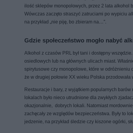
ilość sklepów monopolowych, przez 2 lata alkohol 
Wówczas zaczęto straszyć zatruciami po wypiciu a
na przykład „nie piję, bo zbieram na…”.
Gdzie społeczeństwo mogło nabyć alk
Alkohol z czasów PRL był tani i dostępny wszędzie
osiedlowych lub na głównych ulicach miast. Właśn
spirytusowe czy monopolowe, które w odróżnieniu o
że w drugiej połowie XX wieku Polska przodowała w
Restauracje i bary, z wyjątkiem popularnych baró
lokalach było nieco utrudnione dla zwykłych zjadac
okazjonalnie, dobrych lokali. Natomiast mordownie
zachęcały ze względów bezpieczeństwa. Były to lo
jedzenie, na przykład śledzie czy kiszone ogórki, sł