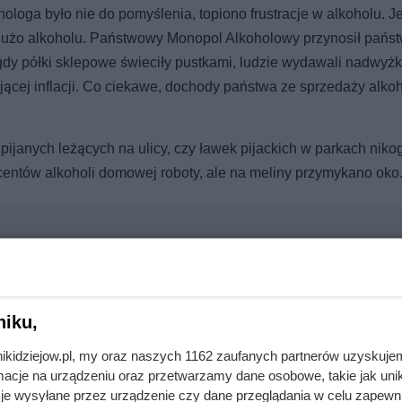
loga było nie do pomyślenia, topiono frustracje w alkoholu. J
 dużo alkoholu. Państwowy Monopol Alkoholowy przynosił pańs
y półki sklepowe świeciły pustkami, ludzie wydawali nadwyżk
jącej inflacji. Co ciekawe, dochody państwa ze sprzedaży alko
pijanych leżących na ulicy, czy ławek pijackich w parkach niko
centów alkoholi domowej roboty, ale na meliny przymykano oko
 komunistów. Wielu już nigdy nie odzyskało wolności
niku,
nikidziejow.pl, my oraz naszych 1162 zaufanych partnerów uzyskuje
le uciec przed starszą o 30 lat Anną. Ten polski król był wielką
cje na urządzeniu oraz przetwarzamy dane osobowe, takie jak unika
je wysyłane przez urządzenie czy dane przeglądania w celu zapewn