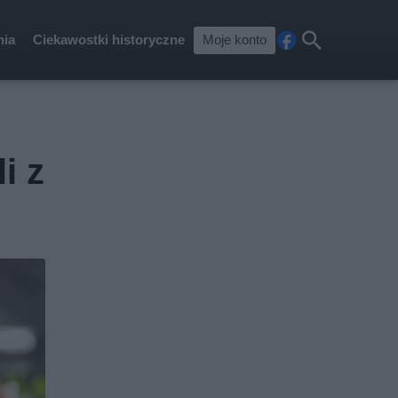
nia
Ciekawostki historyczne
Moje konto
Fa
Szu
ceb
kaj
ook
i z