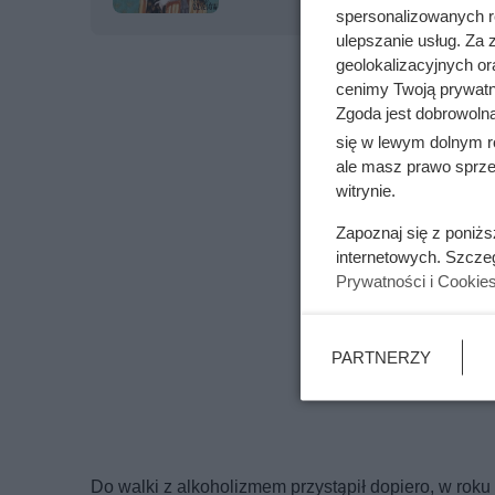
spersonalizowanych re
ulepszanie usług. Za
geolokalizacyjnych or
cenimy Twoją prywatno
Zgoda jest dobrowoln
się w lewym dolnym r
ale masz prawo sprzec
witrynie.
Zapoznaj się z poniż
internetowych. Szcze
Prywatności i Cookie
PARTNERZY
Do walki z alkoholizmem przystąpił dopiero, w rok