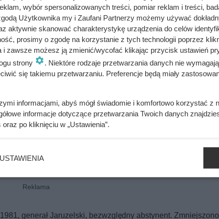
klam, wybór spersonalizowanych treści, pomiar reklam i treści, bad
 zgodą Użytkownika my i Zaufani Partnerzy możemy używać dokład
az aktywnie skanować charakterystykę urządzenia do celów identyfi
ść, prosimy o zgodę na korzystanie z tych technologii poprzez klikn
a i zawsze możesz ją zmienić/wycofać klikając przycisk ustawień pr
ogu strony
. Niektóre rodzaje przetwarzania danych nie wymagaj
iwić się takiemu przetwarzaniu. Preferencje będą miały zastosowania
szymi informacjami, abyś mógł świadomie i komfortowo korzystać z
gółowe informacje dotyczące przetwarzania Twoich danych znajdzi
s
oraz po kliknięciu w „Ustawienia”.
USTAWIENIA
u 1981, generał Jaruzelski, bezwzględny abstynent. Zmniejszon