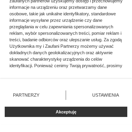
zaufanych partnerów uzyskujemy dostęp i przechowujemy
informacje na urządzeniu oraz przetwarzamy dane
osobowe, takie jak unikalne identyfikatory, standardowe
informacje wysyłane przez urządzenie czy dane
przeglądania w celu zapewniania spersonalizowanych
reklam, wybór spersonalizowanych treści, pomiar reklam i
treści, badanie odbiorców oraz ulepszanie usług. Za zgodą
Użytkownika my i Zaufani Partnerzy możemy używać
dokładnych danych geolokalizacyjnych oraz aktywnie
skanować charakterystykę urządzenia do celów
identyfikacji. Ponieważ cenimy Twoją prywatność, prosimy
o zgodę na korzystanie z tych technologii poprzez
kliknięcie „Akceptuję”. Zgoda jest dobrowolna i zawsze
możesz ją zmienić/wycofać klikając przycisk ustawień
prywatności znajdujący się w lewym dolnym rogu strony
PARTNERZY
USTAWIENIA
. Niektóre rodzaje przetwarzania danych nie wymagają
zgody użytkownika, ale masz prawo sprzeciwić się
Akceptuję
takiemu przetwarzaniu. Preferencje będą miały
zastosowania tylko na tej witrynie.
Zapoznaj się z poniższymi informacjami, abyś mógł