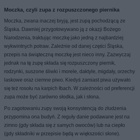
Moczka, czyli zupa z rozpuszczonego piernika
Moczka, zwana inaczej bryją, jest zupą pochodzącą ze
Śląska. Dawniej przygotowywano ją z okazji Bożego
Narodzenia, traktując moczkę jako jedną z najbardziej
wykwintnych potraw. Zależnie od danej części Śląska,
przepis na świąteczną moczkę jest nieco inny. Zazwyczaj
jednak na tę zupę składa się rozpuszczony piernik,
rodzynki, suszone śliwki i morele, daktyle, migdały, orzechy
laskowe oraz ciemne piwo. Kiedyś zamiast piwa używało
się też rosołu na karpich łbach. W zależności od preferencji
zupa może być zarówno słodka, jak i słona.
Po zagotowaniu zupy swoją konsystencją do złudzenia
przypomina ona budyń. Z reguły danie podawane jest na
zimno (gdy składa się z samych owoców) lub na ciepło
(gdy składniki w przepisie będą w większości słone).