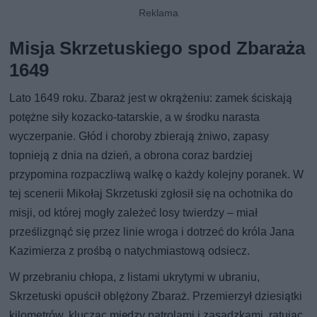
Misja Skrzetuskiego spod Zbaraża
1649
Lato 1649 roku. Zbaraż jest w okrążeniu: zamek ściskają
potężne siły kozacko-tatarskie, a w środku narasta
wyczerpanie. Głód i choroby zbierają żniwo, zapasy
topnieją z dnia na dzień, a obrona coraz bardziej
przypomina rozpaczliwą walkę o każdy kolejny poranek. W
tej scenerii Mikołaj Skrzetuski zgłosił się na ochotnika do
misji, od której mogły zależeć losy twierdzy – miał
prześlizgnąć się przez linie wroga i dotrzeć do króla Jana
Kazimierza z prośbą o natychmiastową odsiecz.
W przebraniu chłopa, z listami ukrytymi w ubraniu,
Skrzetuski opuścił oblężony Zbaraż. Przemierzył dziesiątki
kilometrów, klucząc między patrolami i zasadzkami, ratując