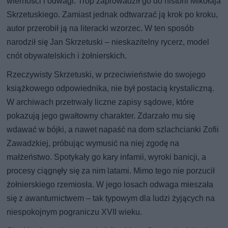
wierności i odwagi. Trop zaprowadził go do historii Mikołaja
Skrzetuskiego. Zamiast jednak odtwarzać ją krok po kroku,
autor przerobił ją na literacki wzorzec. W ten sposób
narodził się Jan Skrzetuski – nieskazitelny rycerz, model
cnót obywatelskich i żołnierskich.
Rzeczywisty Skrzetuski, w przeciwieństwie do swojego
książkowego odpowiednika, nie był postacią krystaliczną.
W archiwach przetrwały liczne zapisy sądowe, które
pokazują jego gwałtowny charakter. Zdarzało mu się
wdawać w bójki, a nawet napaść na dom szlachcianki Zofii
Zawadzkiej, próbując wymusić na niej zgodę na
małżeństwo. Spotykały go kary infamii, wyroki banicji, a
procesy ciągnęły się za nim latami. Mimo tego nie porzucił
żołnierskiego rzemiosła. W jego losach odwaga mieszała
się z awanturnictwem – tak typowym dla ludzi żyjących na
niespokojnym pograniczu XVII wieku.