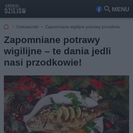
MENU
Fa
Szu
ceb
kaj
Ciekawostki
Zapomniane wigilijne potrawy przodków
ook
Zapomniane potrawy
wigilijne – te dania jedli
nasi przodkowie!