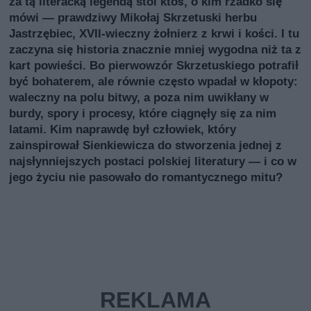
za tą literacką legendą stoi ktoś, o kim rzadko się
mówi — prawdziwy Mikołaj Skrzetuski herbu
Jastrzębiec, XVII‑wieczny żołnierz z krwi i kości. I tu
zaczyna się historia znacznie mniej wygodna niż ta z
kart powieści. Bo pierwowzór Skrzetuskiego potrafił
być bohaterem, ale równie często wpadał w kłopoty:
waleczny na polu bitwy, a poza nim uwikłany w
burdy, spory i procesy, które ciągnęły się za nim
latami. Kim naprawdę był człowiek, który
zainspirował Sienkiewicza do stworzenia jednej z
najsłynniejszych postaci polskiej literatury — i co w
jego życiu nie pasowało do romantycznego mitu?