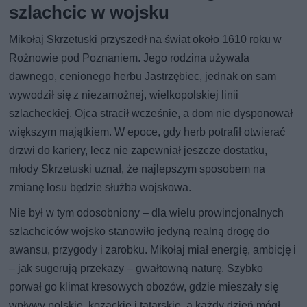
szlachcic w wojsku
Mikołaj Skrzetuski przyszedł na świat około 1610 roku w
Rożnowie pod Poznaniem. Jego rodzina używała
dawnego, cenionego herbu Jastrzębiec, jednak on sam
wywodził się z niezamożnej, wielkopolskiej linii
szlacheckiej. Ojca stracił wcześnie, a dom nie dysponował
większym majątkiem. W epoce, gdy herb potrafił otwierać
drzwi do kariery, lecz nie zapewniał jeszcze dostatku,
młody Skrzetuski uznał, że najlepszym sposobem na
zmianę losu będzie służba wojskowa.
Nie był w tym odosobniony – dla wielu prowincjonalnych
szlachciców wojsko stanowiło jedyną realną drogę do
awansu, przygody i zarobku. Mikołaj miał energię, ambicję i
– jak sugerują przekazy – gwałtowną naturę. Szybko
porwał go klimat kresowych obozów, gdzie mieszały się
wpływy polskie, kozackie i tatarskie, a każdy dzień mógł