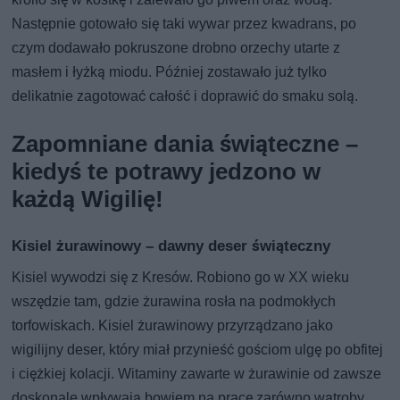
Następnie gotowało się taki wywar przez kwadrans, po
czym dodawało pokruszone drobno orzechy utarte z
masłem i łyżką miodu. Później zostawało już tylko
delikatnie zagotować całość i doprawić do smaku solą.
Zapomniane dania świąteczne –
kiedyś te potrawy jedzono w
każdą Wigilię!
Kisiel żurawinowy – dawny deser świąteczny
Kisiel wywodzi się z Kresów. Robiono go w XX wieku
wszędzie tam, gdzie żurawina rosła na podmokłych
torfowiskach. Kisiel żurawinowy przyrządzano jako
wigilijny deser, który miał przynieść gościom ulgę po obfitej
i ciężkiej kolacji. Witaminy zawarte w żurawinie od zawsze
doskonale wpływają bowiem na pracę zarówno wątroby,