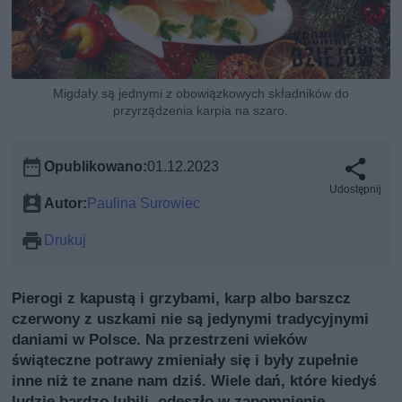
Migdały są jednymi z obowiązkowych składników do
przyrządzenia karpia na szaro.
Opublikowano:
01.12.2023
Udostępnij
Autor:
Paulina Surowiec
Drukuj
Pierogi z kapustą i grzybami, karp albo barszcz
czerwony z uszkami nie są jedynymi tradycyjnymi
daniami w Polsce. Na przestrzeni wieków
świąteczne potrawy zmieniały się i były zupełnie
inne niż te znane nam dziś. Wiele dań, które kiedyś
ludzie bardzo lubili, odeszło w zapomnienie.