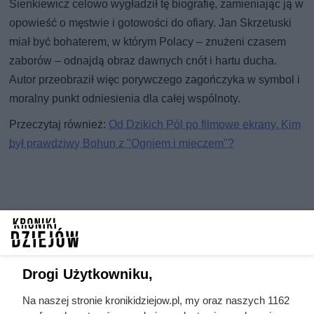
Sienkiewicz celowo wygładził tę biografię, zamieniając ją w
opowieść o męstwie i gotowości do ofiary. Jan Skrzetuski
miał być bohaterem, w którym Polacy – znużeni czasem
zaborów – odnajdą obraz dawnych cnót i hartu ducha.
Autor przeobraził więc porywczego zagończyka w symbol i
moralny punkt odniesienia dla całej wspólnoty.
Przeczytaj również:
Od Dzikich Pól po filmowe ekrany. Kim
był prawdziwy Bohun z "Ogniem i mieczem"?
Drogi Użytkowniku,
Na naszej stronie kronikidziejow.pl, my oraz naszych 1162