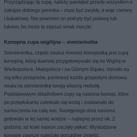
Przyrządzając tę zupę, należy pamiętać przede wszystkim o
zakupie dobrego piernika – musi być zwykły, a więc ciemny
i bakaliowy. Nie powinien on pokryty być polewą lub
lukrem, bo może to zepsuć smak moczki.
Konopna zupa wigilijna – siemieniotka
Siemieniotka, często zwana również konopiotką jest zupą
konopną, którą dawniej przygotowywało się na Wigilię w
Wielkopolsce, Małopolsce i na Górnym Śląsku. Istniało na
nią kilka przepisów, ponieważ każda gospodyni domowa
miała na siemieniotkę swoją własną metodę.
Podstawowym składnikiem zupy są nasiona konopi, które
po przepłukaniu zalewało się wodą i zostawiało do
namoczenia na całą noc. Następnego dnia nasiona
gotowało w tej samej wodzie – najlepiej przez ok. 2
godziny, aż łuski nasion zaczęły pękać. Wystudzone
konopie zawsze należało porządnie zmielić.