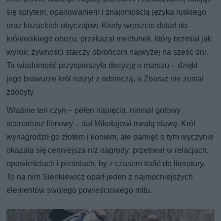
się sprytem, opanowaniem i znajomością języka ruskiego
oraz kozackich obyczajów. Kiedy wreszcie dotarł do
królewskiego obozu, przekazał meldunek, który brzmiał jak
wyrok: żywności starczy obrońcom najwyżej na sześć dni.
Ta wiadomość przyspieszyła decyzję o marszu – dzięki
jego brawurze król ruszył z odsieczą, a Zbaraż nie został
zdobyty.
Właśnie ten czyn – pełen napięcia, niemal gotowy
scenariusz filmowy – dał Mikołajowi trwałą sławę. Król
wynagrodził go złotem i koniem, ale pamięć o tym wyczynie
okazała się cenniejsza niż nagrody: przetrwał w relacjach,
opowieściach i pieśniach, by z czasem trafić do literatury.
To na nim Sienkiewicz oparł jeden z najmocniejszych
elementów swojego powieściowego mitu.