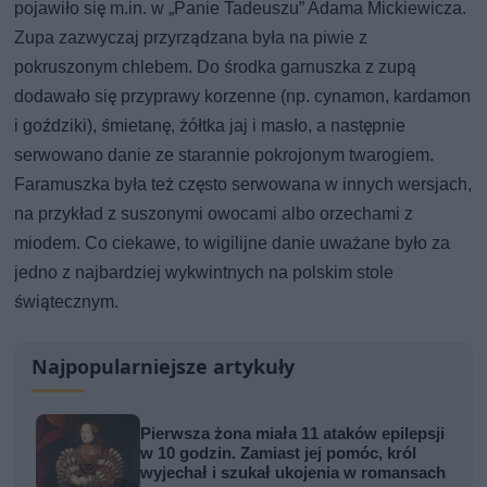
pojawiło się m.in. w „Panie Tadeuszu” Adama Mickiewicza.
Zupa zazwyczaj przyrządzana była na piwie z
pokruszonym chlebem. Do środka garnuszka z zupą
dodawało się przyprawy korzenne (np. cynamon, kardamon
i goździki), śmietanę, żółtka jaj i masło, a następnie
serwowano danie ze starannie pokrojonym twarogiem.
Faramuszka była też często serwowana w innych wersjach,
na przykład z suszonymi owocami albo orzechami z
miodem. Co ciekawe, to wigilijne danie uważane było za
jedno z najbardziej wykwintnych na polskim stole
świątecznym.
Najpopularniejsze artykuły
Pierwsza żona miała 11 ataków epilepsji
w 10 godzin. Zamiast jej pomóc, król
wyjechał i szukał ukojenia w romansach