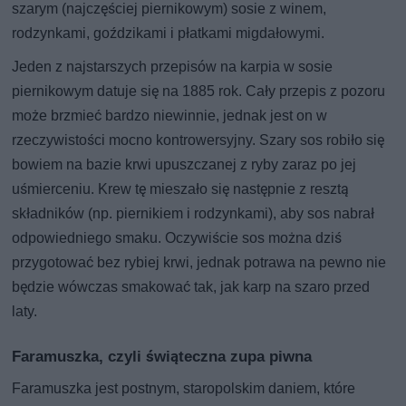
szarym (najczęściej piernikowym) sosie z winem,
rodzynkami, goździkami i płatkami migdałowymi.
Jeden z najstarszych przepisów na karpia w sosie
piernikowym datuje się na 1885 rok. Cały przepis z pozoru
może brzmieć bardzo niewinnie, jednak jest on w
rzeczywistości mocno kontrowersyjny. Szary sos robiło się
bowiem na bazie krwi upuszczanej z ryby zaraz po jej
uśmierceniu. Krew tę mieszało się następnie z resztą
składników (np. piernikiem i rodzynkami), aby sos nabrał
odpowiedniego smaku. Oczywiście sos można dziś
przygotować bez rybiej krwi, jednak potrawa na pewno nie
będzie wówczas smakować tak, jak karp na szaro przed
laty.
Faramuszka, czyli świąteczna zupa piwna
Faramuszka jest postnym, staropolskim daniem, które