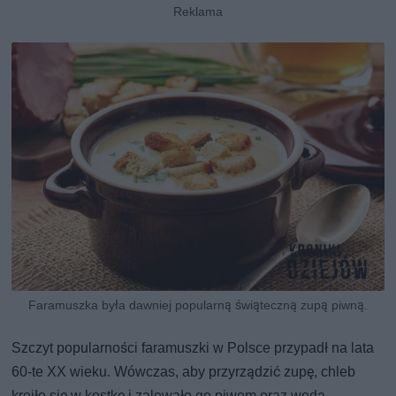
Faramuszka była dawniej popularną świąteczną zupą piwną.
Szczyt popularności faramuszki w Polsce przypadł na lata
60-te XX wieku. Wówczas, aby przyrządzić zupę, chleb
kroiło się w kostkę i zalewało go piwem oraz wodą.