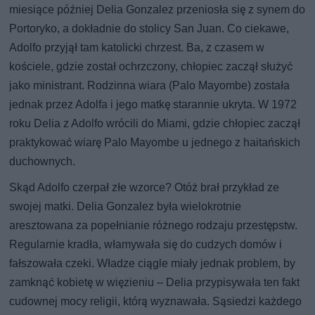
miesiące później Delia Gonzalez przeniosła się z synem do
Portoryko, a dokładnie do stolicy San Juan. Co ciekawe,
Adolfo przyjął tam katolicki chrzest. Ba, z czasem w
kościele, gdzie został ochrzczony, chłopiec zaczął służyć
jako ministrant. Rodzinna wiara (Palo Mayombe) została
jednak przez Adolfa i jego matkę starannie ukryta. W 1972
roku Delia z Adolfo wrócili do Miami, gdzie chłopiec zaczął
praktykować wiarę Palo Mayombe u jednego z haitańskich
duchownych.
Skąd Adolfo czerpał złe wzorce? Otóż brał przykład ze
swojej matki. Delia Gonzalez była wielokrotnie
aresztowana za popełnianie różnego rodzaju przestępstw.
Regularnie kradła, włamywała się do cudzych domów i
fałszowała czeki. Władze ciągle miały jednak problem, by
zamknąć kobietę w więzieniu – Delia przypisywała ten fakt
cudownej mocy religii, którą wyznawała. Sąsiedzi każdego