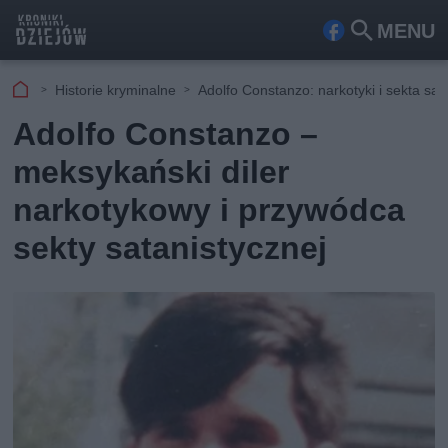
MENU
Fa
Szu
ceb
kaj
Historie kryminalne
Adolfo Constanzo: narkotyki i sekta sat
ook
Adolfo Constanzo –
meksykański diler
narkotykowy i przywódca
sekty satanistycznej