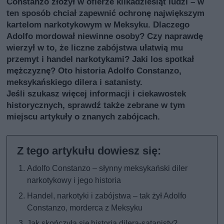
Constanzo złożył w ofierze kilkadziesiąt ludzi – w
ten sposób chciał zapewnić ochronę największym
kartelom narkotykowym w Meksyku. Dlaczego
Adolfo mordował niewinne osoby? Czy naprawdę
wierzył w to, że liczne zabójstwa ułatwią mu
przemyt i handel narkotykami? Jaki los spotkał
mężczyznę? Oto historia Adolfo Constanzo,
meksykańskiego dilera i satanisty.
Jeśli szukasz więcej informacji i ciekawostek
historycznych, sprawdź także
zebrane w tym
miejscu artykuły o znanych zabójcach
.
Adolfo Constanzo – słynny meksykański diler
narkotykowy i jego historia
Handel, narkotyki i zabójstwa – tak żył Adolfo
Constanzo, morderca z Meksyku
Jak skończyła się historia dilera-satanisty?