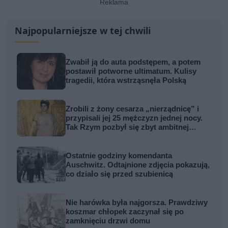
Najpopularniejsze w tej chwili
Zwabił ją do auta podstępem, a potem
postawił potworne ultimatum. Kulisy
tragedii, która wstrząsnęła Polską
Zrobili z żony cesarza „nierządnicę” i
przypisali jej 25 mężczyzn jednej nocy.
Tak Rzym pozbył się zbyt ambitnej
kobiety
Ostatnie godziny komendanta
Auschwitz. Odtajnione zdjęcia pokazują,
co działo się przed szubienicą
Nie harówka była najgorsza. Prawdziwy
koszmar chłopek zaczynał się po
zamknięciu drzwi domu