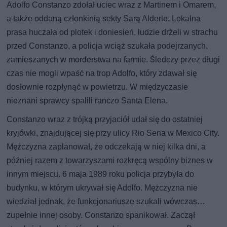
Adolfo Constanzo zdołał uciec wraz z Martinem i Omarem,
a także oddaną członkinią sekty Sarą Alderte. Lokalna
prasa huczała od plotek i doniesień, ludzie drżeli w strachu
przed Constanzo, a policja wciąż szukała podejrzanych,
zamieszanych w morderstwa na farmie. Śledczy przez długi
czas nie mogli wpaść na trop Adolfo, który zdawał się
dosłownie rozpłynąć w powietrzu. W międzyczasie
nieznani sprawcy spalili ranczo Santa Elena.
Constanzo wraz z trójką przyjaciół udał się do ostatniej
kryjówki, znajdującej się przy ulicy Rio Sena w Mexico City.
Mężczyzna zaplanował, że odczekają w niej kilka dni, a
później razem z towarzyszami rozkręcą wspólny biznes w
innym miejscu. 6 maja 1989 roku policja przybyła do
budynku, w którym ukrywał się Adolfo. Mężczyzna nie
wiedział jednak, że funkcjonariusze szukali wówczas…
zupełnie innej osoby. Constanzo spanikował. Zaczął