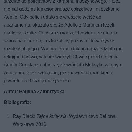
strzelać do policjantów z karabinu maszynowego. Przez
niemal godzinę funkcjonariusze ostrzeliwali mieszkanie
Adolfo. Gdy policji udało się wreszcie wejść do
apartamentu, okazało się, że Adolfo z Martinem leżeli
martwi w szafie. Constanzo widząc bowiem, że nie ma
szans na ucieczkę, rozkazał, by pozostali towarzysze
rozstrzelali jego i Martina. Ponoć tak przepowiedziało mu
religijne bóstwo, w które wierzył. Chwilę przed śmiercią
Adolfo Constanzo obiecał, że wróci do Meksyku w innym
wcieleniu. Całe szczęście, przepowiednia wielkiego
powrotu do dziś się nie spełniła.
Autor: Paulina Zambrzycka
Bibliografia:
Ray Black:
Tajne kulty zła
, Wydawnictwo Bellona,
Warszawa 2010