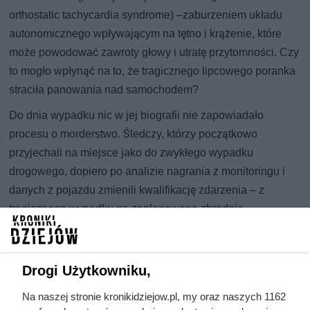
orthostatic tachycardia syndrome) –zaburzeniem układu
autonomicznego wpływającym na tętno i krążenie, które
może powodować zawroty głowy i utratę przytomności. Czy
to mogło wpłynąć na to, że tragicznego lipcowego poranka
straciła panowania nad samochodem?
Do dnia wypadku nic w jej biografii nie zapowiadało
procesu o morderstwo. Śledczy, którzy początkowo
przyjechali na miejsce jako do zwykłego wypadku
drogowego, dopiero po analizie nagrania z monitoringu i
danych z pojazdu zmienili kwalifikację zdarzenia – z
tragicznego wypadku na zaplanowaną zbrodnię.
Drogi Użytkowniku,
Na naszej stronie kronikidziejow.pl, my oraz naszych 1162