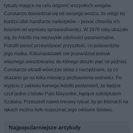
rytuały mające na celu odgonić wszystkich wrogów.
Constanzo dowiedział się od swojego wodza, że religii tej
bardzo ufali handlarze narkotyków – ponoć chroniła ich
bowiem od wymiaru sprawiedliwości. W 1976 roku okazało
się, że Adolfo ma niezwykłe zdolności paranormalne.
Potrafił ponoć przewidywać przyszłość, co potwierdziła
jego matka. Kilkunastolatek nie przewidział jednak
własnego aresztowania, do którego doszło pięć lat później.
Constanzo okradł wówczas sklep z narzędziami, za co
skazano go na kilka miesięcy pozbawienia wolności. Po
wyjściu z zakładu karnego Adolfo postanowił, że będzie
czcił jedno z bóstw Palo Mayombe, będące substytutem
Szatana. Przeszedł nawet krwawy rytuał, by po bliznach na
rękach można było rozpoznać jego oddanie bóstwu.
Najpopularniejsze artykuły