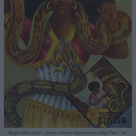
Bogini Mà Lango – jedno z bóstw wyznawców religii Palo - fot.