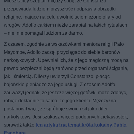
Mieszkańcy szeptali między sobą, że Constanzo
przepowiada ludziom przyszłość i odprawia obrządki
religijne, mające na celu uwolnić uciemiężone ofiary od
wrogów. Adolfo całkiem nieźle zarabiał na takich rytuałach
– nie, nie pomagał ludziom za darmo.
Z czasem, zgodnie ze wskazówkami mentora religii Palo
Mayombe, Adolfo zaczął przyciągać do siebie baronów
narkotykowych. Upewniał ich, że z jego magiczną mocą na
pewno bezpieczni będą zarówno przed organami ścigania,
jak i śmiercią. Dilerzy uwierzyli Constanzo, płacąc
bajońskie pieniądze za jego usługi. Z czasem Adolfo
zauważył jednak, że jeszcze więcej gotówki może zdobyć,
robiąc dokładnie to samo, co jego klienci. Mężczyzna
postanowił więc, że spróbuje swoich sił jako diler
narkotykowy. Jeśi szukasz więcej podobnych ciekawostek,
sprawdź także
ten artykuł na temat króla kokainy Pablo
Escobara
.