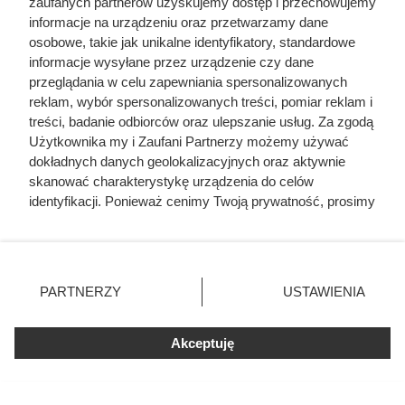
zaufanych partnerów uzyskujemy dostęp i przechowujemy
informacje na urządzeniu oraz przetwarzamy dane
osobowe, takie jak unikalne identyfikatory, standardowe
informacje wysyłane przez urządzenie czy dane
przeglądania w celu zapewniania spersonalizowanych
reklam, wybór spersonalizowanych treści, pomiar reklam i
treści, badanie odbiorców oraz ulepszanie usług. Za zgodą
Użytkownika my i Zaufani Partnerzy możemy używać
dokładnych danych geolokalizacyjnych oraz aktywnie
skanować charakterystykę urządzenia do celów
identyfikacji. Ponieważ cenimy Twoją prywatność, prosimy
„Miała misję i wykonała ją z
o zgodę na korzystanie z tych technologii poprzez
precyzją”
kliknięcie „Akceptuję”. Zgoda jest dobrowolna i zawsze
możesz ją zmienić/wycofać klikając przycisk ustawień
Rankiem 31 lipca przypadkowy przechodzień usłyszał huk
prywatności znajdujący się w lewym dolnym rogu strony
PARTNERZY
USTAWIENIA
i zadzwonił pod 911. Kiedy przyjechały służby, znalazły
. Niektóre rodzaje przetwarzania danych nie wymagają
zgody użytkownika, ale masz prawo sprzeciwić się
troje młodych ludzi uwięzionych we wraku Toyoty –
Akceptuję
takiemu przetwarzaniu. Preferencje będą miały
nieprzytomnych.
zastosowania tylko na tej witrynie.
Ratownicy wydobyli wszystkich z wraku. Dominic Russo i
Zapoznaj się z poniższymi informacjami, abyś mógł