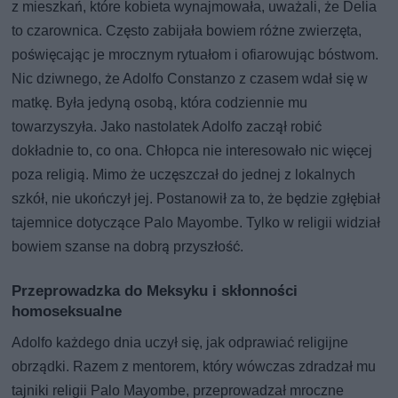
z mieszkań, które kobieta wynajmowała, uważali, że Delia
to czarownica. Często zabijała bowiem różne zwierzęta,
poświęcając je mrocznym rytuałom i ofiarowując bóstwom.
Nic dziwnego, że Adolfo Constanzo z czasem wdał się w
matkę. Była jedyną osobą, która codziennie mu
towarzyszyła. Jako nastolatek Adolfo zaczął robić
dokładnie to, co ona. Chłopca nie interesowało nic więcej
poza religią. Mimo że uczęszczał do jednej z lokalnych
szkół, nie ukończył jej. Postanowił za to, że będzie zgłębiał
tajemnice dotyczące Palo Mayombe. Tylko w religii widział
bowiem szanse na dobrą przyszłość.
Przeprowadzka do Meksyku i skłonności
homoseksualne
Adolfo każdego dnia uczył się, jak odprawiać religijne
obrządki. Razem z mentorem, który wówczas zdradzał mu
tajniki religii Palo Mayombe, przeprowadzał mroczne