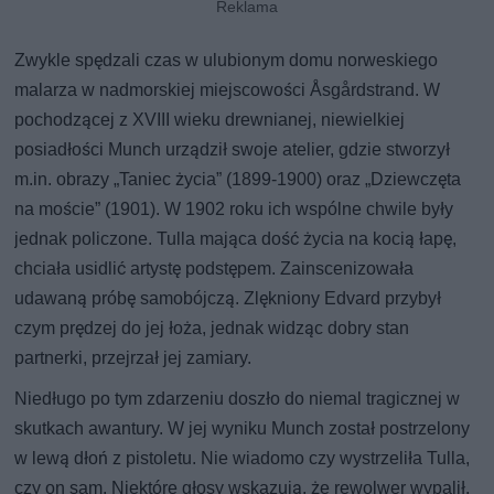
Zwykle spędzali czas w ulubionym domu norweskiego
malarza w nadmorskiej miejscowości Åsgårdstrand. W
pochodzącej z XVIII wieku drewnianej, niewielkiej
posiadłości Munch urządził swoje atelier, gdzie stworzył
m.in. obrazy „Taniec życia” (1899-1900) oraz „Dziewczęta
na moście” (1901). W 1902 roku ich wspólne chwile były
jednak policzone. Tulla mająca dość życia na kocią łapę,
chciała usidlić artystę podstępem. Zainscenizowała
udawaną próbę samobójczą. Zlękniony Edvard przybył
czym prędzej do jej łoża, jednak widząc dobry stan
partnerki, przejrzał jej zamiary.
Niedługo po tym zdarzeniu doszło do niemal tragicznej w
skutkach awantury. W jej wyniku Munch został postrzelony
w lewą dłoń z pistoletu. Nie wiadomo czy wystrzeliła Tulla,
czy on sam. Niektóre głosy wskazują, że rewolwer wypalił,