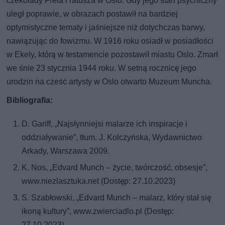
czekolady Freia i ratusza w Oslo. Gdy jego stan psychiczny
uległ poprawie, w obrazach postawił na bardziej
optymistyczne tematy i jaśniejsze niż dotychczas barwy,
nawiązując do fowizmu. W 1916 roku osiadł w posiadłości
w Ekely, którą w testamencie pozostawił miastu Oslo. Zmarł
we śnie 23 stycznia 1944 roku. W setną rocznicę jego
urodzin na cześć artysty w Oslo otwarto Muzeum Muncha.
Bibliografia:
D. Gariff, „Najsłynniejsi malarze ich inspiracje i
oddziaływanie”, tłum. J. Kolczyńska, Wydawnictwo
Arkady, Warszawa 2009.
K. Nos, „Edvard Munch – życie, twórczość, obsesje”,
www.niezlasztuka.net (Dostęp: 27.10.2023)
S. Szabłowski, „Edvard Munch – malarz, który stał się
ikoną kultury”, www.zwierciadlo.pl (Dostęp:
27.10.2023)