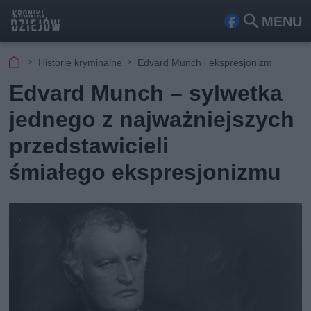
MENU
Fa
Szu
ceb
kaj
Historie kryminalne
Edvard Munch i ekspresjonizm
ook
Edvard Munch – sylwetka
jednego z najważniejszych
przedstawicieli
śmiałego ekspresjonizmu