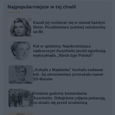
Najpopularniejsze w tej chwili
Kazali jej rozbierać się w niemal każdym
filmie. Przekleństwo polskiej seksbomby
lat 80.
Kat w spódnicy. Najokrutniejsza
nadzorczyni Auschwitz przed egzekucją
wykrzyknęła „Niech żyje Polska!”
„Kobyła z Majdanka” kochała zadawać
ból. Jej okrucieństwo przerażało nawet
SS-Manów
Ostatnie godziny komendanta
Auschwitz. Odtajnione zdjęcia pokazują,
co działo się przed szubienicą