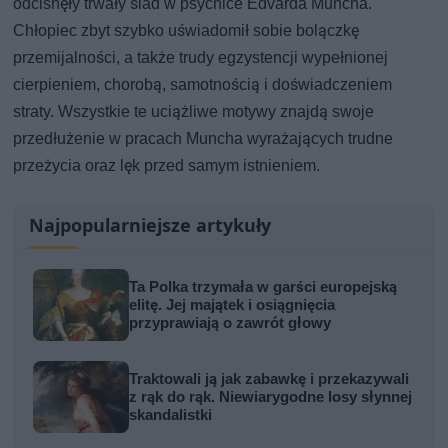
odcisnęły trwały ślad w psychice Edvarda Muncha.
Chłopiec zbyt szybko uświadomił sobie bolączkę
przemijalności, a także trudy egzystencji wypełnionej
cierpieniem, chorobą, samotnością i doświadczeniem
straty. Wszystkie te uciążliwe motywy znajdą swoje
przedłużenie w pracach Muncha wyrażających trudne
przeżycia oraz lęk przed samym istnieniem.
Najpopularniejsze artykuły
Ta Polka trzymała w garści europejską
elitę. Jej majątek i osiągnięcia
przyprawiają o zawrót głowy
Traktowali ją jak zabawkę i przekazywali
z rąk do rąk. Niewiarygodne losy słynnej
skandalistki