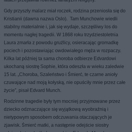
Gdy przyszły malarz miał roczek, rodzina przeniosła się do
Kristianii (dawna nazwa Oslo). Tam Munchowie wiedli
stabilny materialnie i, jak się wydaje, szczęśliwy los do
momentu nagłej tragedii. W 1868 roku trzydziestoletnia
Laura zmarła z powodu gruźlicy, osieracając gromadkę
pociech i pozostawiając owdowiałego męża w rozpaczy.
Kilka lat później ta sama choroba odbierze Edvardowi
ukochaną siostrę Sophie, która odeszła w wieku zaledwie
15 lat. „Choroba, Szaleństwo i Śmierć, te czarne anioły
czuwające nad moją kołyską, nie opuściły mnie przez całe
życie”, pisał Edvard Munch.
Rodzinne tragedie były tym mocniej przyjmowane przez
dziecko odznaczające się wyjątkową wyobraźnią i
nietypowym sposobem odczuwania otaczających je
zjawisk. Śmierć matki, a następnie odejście siostry