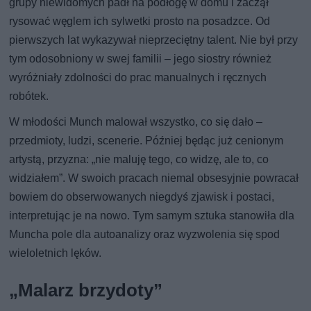
grupy niewidomych padł na podłogę w domu i zaczął
rysować węglem ich sylwetki prosto na posadzce. Od
pierwszych lat wykazywał nieprzeciętny talent. Nie był przy
tym odosobniony w swej familii – jego siostry również
wyróżniały zdolności do prac manualnych i ręcznych
robótek.
W młodości Munch malował wszystko, co się dało –
przedmioty, ludzi, scenerie. Później będąc już cenionym
artystą, przyzna: „nie maluję tego, co widzę, ale to, co
widziałem”. W swoich pracach niemal obsesyjnie powracał
bowiem do obserwowanych niegdyś zjawisk i postaci,
interpretując je na nowo. Tym samym sztuka stanowiła dla
Muncha pole dla autoanalizy oraz wyzwolenia się spod
wieloletnich lęków.
„Malarz brzydoty”