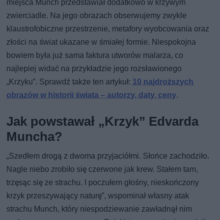
miejsca Munch przedstawiał dodatkowo w krzywym
zwierciadle. Na jego obrazach obserwujemy zwykle
klaustrofobiczne przestrzenie, metafory wyobcowania oraz
złości na świat ukazane w śmiałej formie. Niespokojna
bowiem była już sama faktura utworów malarza, co
najlepiej widać na przykładzie jego rozsławionego
„Krzyku”. Sprawdź także ten artykuł:
10 najdroższych
obrazów w historii świata – autorzy, daty, ceny
.
Jak powstawał „Krzyk” Edvarda
Muncha?
„Szedłem drogą z dwoma przyjaciółmi. Słońce zachodziło.
Nagle niebo zrobiło się czerwone jak krew. Stałem tam,
trzęsąc się ze strachu. I poczułem głośny, nieskończony
krzyk przeszywający naturę”, wspominał własny atak
strachu Munch, który niespodziewanie zawładnął nim