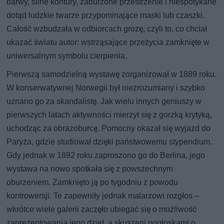
barwy, silne kontury, zaburzone przestrzenie i niespotykane
dotąd ludzkie twarze przypominające maski lub czaszki.
Całość wzbudzała w odbiorcach grozę, czyli to, co chciał
ukazać światu autor: wstrząsające przeżycia zamknięte w
uniwersalnym symbolu cierpienia.
Pierwszą samodzielną wystawę zorganizował w 1889 roku.
W konserwatywnej Norwegii był niezrozumiany i szybko
uznano go za skandalistę. Jak wielu innych geniuszy w
pierwszych latach aktywności mierzył się z gorzką krytyką,
uchodząc za obrazoburcę. Pomocny okazał się wyjazd do
Paryża, gdzie studiował dzięki państwowemu stypendium.
Gdy jednak w 1892 roku zaproszono go do Berlina, jego
wystawa na nowo spotkała się z powszechnym
oburzeniem. Zamknięto ją po tygodniu z powodu
kontrowersji. Te zapewniły jednak malarzowi rozgłos –
wkrótce wiele galerii zaczęło ubiegać się o możliwość
zaprezentowania jego dzieł, a skuszeni pogłoskami o