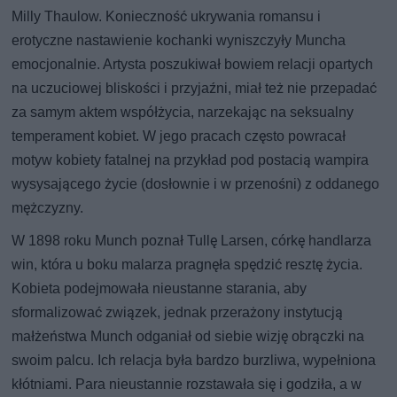
Milly Thaulow. Konieczność ukrywania romansu i
erotyczne nastawienie kochanki wyniszczyły Muncha
emocjonalnie. Artysta poszukiwał bowiem relacji opartych
na uczuciowej bliskości i przyjaźni, miał też nie przepadać
za samym aktem współżycia, narzekając na seksualny
temperament kobiet. W jego pracach często powracał
motyw kobiety fatalnej na przykład pod postacią wampira
wysysającego życie (dosłownie i w przenośni) z oddanego
mężczyzny.
W 1898 roku Munch poznał Tullę Larsen, córkę handlarza
win, która u boku malarza pragnęła spędzić resztę życia.
Kobieta podejmowała nieustanne starania, aby
sformalizować związek, jednak przerażony instytucją
małżeństwa Munch odganiał od siebie wizję obrączki na
swoim palcu. Ich relacja była bardzo burzliwa, wypełniona
kłótniami. Para nieustannie rozstawała się i godziła, a w