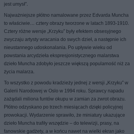
jest umysł”.
Najważniejsze płótno namalowane przez Edvarda Muncha
to właściwie… cztery obrazy tworzone w latach 1893-1910.
Cztery różne wersje „Krzyku” były efektem obsesyjnego
zwyczaju artysty wracania do swych dzieł, a następnie ich
nieustannego udoskonalania. Po upływie wieku od
powstania arcydzieła ekspresjonistycznego malarstwa
dzieło Muncha zdobyło jeszcze większą popularność niż za
życia malarza.
To wszystko z powodu kradzieży jednej z wersji „Krzyku” w
Galerii Narodowej w Oslo w 1994 roku. Sprawcy napadu
zażądali miliona funtów okupu w zamian za zwrot obrazu.
Płótno odzyskano po trzech miesiącach dzięki policyjnej
prowokacji. Wydarzenie sprawiło, że miniatury ukazujące
dzieło Muncha trafiły wszędzie – do telewizji, prasy, na
fanowskie gadżety, a w końcu nawet na wielki ekran jako