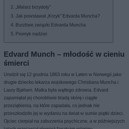
„Malarz brzydoty”
Jak powstawał „Krzyk” Edvarda Muncha?
Burzliwe związki Edvarda Muncha
Promyk nadziei
Edvard Munch – młodość w cieniu
śmierci
Urodził się 12 grudnia 1863 roku w Løten w Norwegii jako
drugie dziecko lekarza wojskowego Christiana Muncha i
Laury Bjølsen. Matka była wątłego zdrowia. Edvard
zapamiętał jej chorobliwie bladą skórę i ciągłe
przeziębienia, na które zapadała, co jednak nie
przeszkodziło jej w wydaniu na świat w sumie piątki dzieci.
Ojciec cierpiał na zaburzenia psychiczne, a w późniejszych
latach przejawiał również fanatyzm religijny.