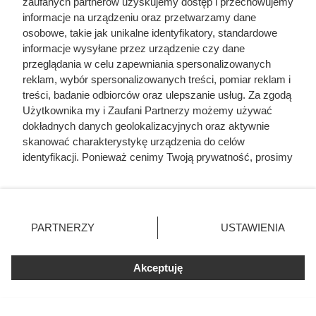
europejską elitę. Jej
zaufanych partnerów uzyskujemy dostęp i przechowujemy
informacje na urządzeniu oraz przetwarzamy dane
majątek i osiągnięcia
osobowe, takie jak unikalne identyfikatory, standardowe
informacje wysyłane przez urządzenie czy dane
przyprawiają o zawrót
przeglądania w celu zapewniania spersonalizowanych
głowy
reklam, wybór spersonalizowanych treści, pomiar reklam i
treści, badanie odbiorców oraz ulepszanie usług. Za zgodą
Użytkownika my i Zaufani Partnerzy możemy używać
dokładnych danych geolokalizacyjnych oraz aktywnie
skanować charakterystykę urządzenia do celów
identyfikacji. Ponieważ cenimy Twoją prywatność, prosimy
o zgodę na korzystanie z tych technologii poprzez
kliknięcie „Akceptuję”. Zgoda jest dobrowolna i zawsze
możesz ją zmienić/wycofać klikając przycisk ustawień
prywatności znajdujący się w lewym dolnym rogu strony
PARTNERZY
USTAWIENIA
. Niektóre rodzaje przetwarzania danych nie wymagają
zgody użytkownika, ale masz prawo sprzeciwić się
Akceptuję
takiemu przetwarzaniu. Preferencje będą miały
zastosowania tylko na tej witrynie.
Zapoznaj się z poniższymi informacjami, abyś mógł