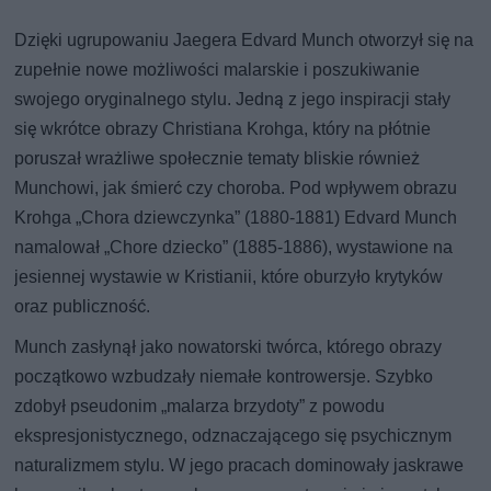
Dzięki ugrupowaniu Jaegera Edvard Munch otworzył się na
zupełnie nowe możliwości malarskie i poszukiwanie
swojego oryginalnego stylu. Jedną z jego inspiracji stały
się wkrótce obrazy Christiana Krohga, który na płótnie
poruszał wrażliwe społecznie tematy bliskie również
Munchowi, jak śmierć czy choroba. Pod wpływem obrazu
Krohga „Chora dziewczynka” (1880-1881) Edvard Munch
namalował „Chore dziecko” (1885-1886), wystawione na
jesiennej wystawie w Kristianii, które oburzyło krytyków
oraz publiczność.
Munch zasłynął jako nowatorski twórca, którego obrazy
początkowo wzbudzały niemałe kontrowersje. Szybko
zdobył pseudonim „malarza brzydoty” z powodu
ekspresjonistycznego, odznaczającego się psychicznym
naturalizmem stylu. W jego pracach dominowały jaskrawe