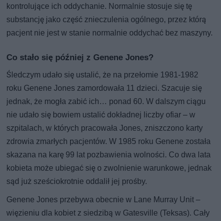
kontrolujące ich oddychanie. Normalnie stosuje się tę
substancję jako część znieczulenia ogólnego, przez którą
pacjent nie jest w stanie normalnie oddychać bez maszyny.
Co stało się później z Genene Jones?
Śledczym udało się ustalić, że na przełomie 1981-1982
roku Genene Jones zamordowała 11 dzieci. Szacuje się
jednak, że mogła zabić ich… ponad 60. W dalszym ciągu
nie udało się bowiem ustalić dokładnej liczby ofiar – w
szpitalach, w których pracowała Jones, zniszczono karty
zdrowia zmarłych pacjentów. W 1985 roku Genene została
skazana na karę 99 lat pozbawienia wolności. Co dwa lata
kobieta może ubiegać się o zwolnienie warunkowe, jednak
sąd już sześciokrotnie oddalił jej prośby.
Genene Jones przebywa obecnie w Lane Murray Unit –
więzieniu dla kobiet z siedzibą w Gatesville (Teksas). Cały