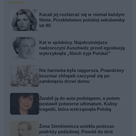
Kazali jej rozbierać się w niemal każdym
filmie. Przekleństwo polskiej seksbomby
lat 80.
Kat w spódnicy. Najokrutniejsza
nadzorczyni Auschwitz przed egzekucją
wykrzyknęła „Niech żyje Polska!”
Nie harówka była najgorsza. Prawdziwy
koszmar chłopek zaczynał się po
zamknięciu drzwi domu
Zwabił ją do auta podstępem, a potem
postawił potworne ultimatum. Kulisy
tragedii, która wstrząsnęła Polską
Żona Sienkiewicza uciekła podczas
podróży poślubnej. Powód do dziś