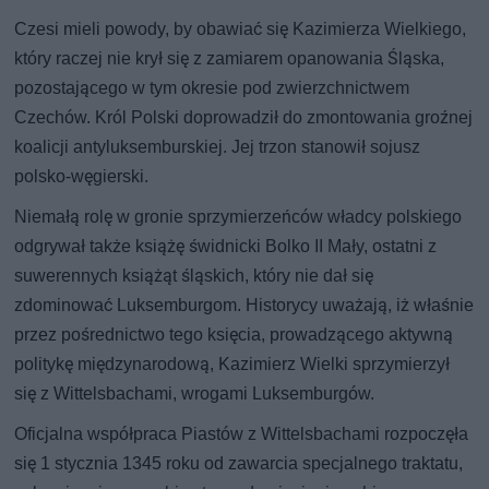
Czesi mieli powody, by obawiać się Kazimierza Wielkiego,
który raczej nie krył się z zamiarem opanowania Śląska,
pozostającego w tym okresie pod zwierzchnictwem
Czechów. Król Polski doprowadził do zmontowania groźnej
koalicji antyluksemburskiej. Jej trzon stanowił sojusz
polsko-węgierski.
Niemałą rolę w gronie sprzymierzeńców władcy polskiego
odgrywał także książę świdnicki Bolko II Mały, ostatni z
suwerennych książąt śląskich, który nie dał się
zdominować Luksemburgom. Historycy uważają, iż właśnie
przez pośrednictwo tego księcia, prowadzącego aktywną
politykę międzynarodową, Kazimierz Wielki sprzymierzył
się z Wittelsbachami, wrogami Luksemburgów.
Oficjalna współpraca Piastów z Wittelsbachami rozpoczęła
się 1 stycznia 1345 roku od zawarcia specjalnego traktatu,