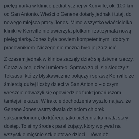
pielęgniarka w klinice pediatrycznej w Kerrville, ok. 100 km
od San Antonio. Wieści o Genene dotarły jednak i tutaj, do
nowego miejsca pracy Jones. Mimo wszystko właścicielka
kliniki w Kerrville nie uwierzyła plotkom i zatrzymała nową
pielęgniarkę. Jones była bowiem kompetentnym i dobrym
pracownikiem. Niczego nie można było jej zarzucić.
Z czasem jednak w klinice zaczęły dziać się dziwne rzeczy.
Coraz więcej dzieci umierało. Sprawą zajęli się śledczy z
Teksasu, którzy błyskawicznie połączyli sprawę Kerrville ze
śmiercią dużej liczby dzieci w San Antonio – o czym
wreszcie odważyli się opowiedzieć funkcjonariuszom
tamtejsi lekarze. W trakcie dochodzenia wyszło na jaw, że
Genene Jones wstrzykiwała dzieciom chlorek
suksametonium, do którego jako pielęgniarka miała stały
dostęp. To silny środek paraliżujący, który wpływał na
wszystkie mięśnie szkieletowe dzieci – również