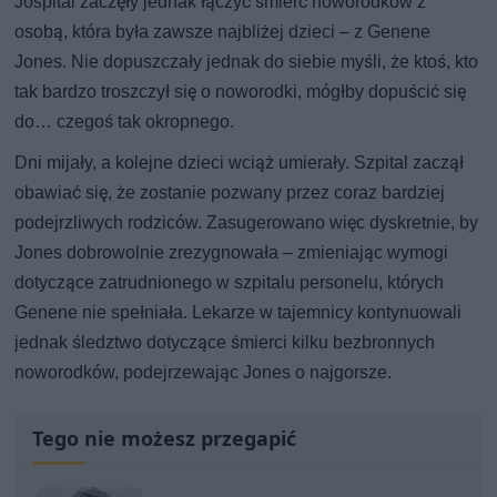
Jospital zaczęły jednak łączyć śmierć noworodków z
osobą, która była zawsze najbliżej dzieci – z Genene
Jones. Nie dopuszczały jednak do siebie myśli, że ktoś, kto
tak bardzo troszczył się o noworodki, mógłby dopuścić się
do… czegoś tak okropnego.
Dni mijały, a kolejne dzieci wciąż umierały. Szpital zaczął
obawiać się, że zostanie pozwany przez coraz bardziej
podejrzliwych rodziców. Zasugerowano więc dyskretnie, by
Jones dobrowolnie zrezygnowała – zmieniając wymogi
dotyczące zatrudnionego w szpitalu personelu, których
Genene nie spełniała. Lekarze w tajemnicy kontynuowali
jednak śledztwo dotyczące śmierci kilku bezbronnych
noworodków, podejrzewając Jones o najgorsze.
Tego nie możesz przegapić