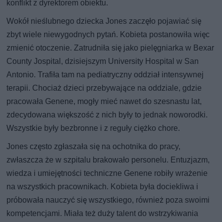
konflikt z dyrektorem obiektu.
Wokół nieślubnego dziecka Jones zaczęło pojawiać się
zbyt wiele niewygodnych pytań. Kobieta postanowiła więc
zmienić otoczenie. Zatrudniła się jako pielęgniarka w Bexar
County Jospital, dzisiejszym University Hospital w San
Antonio. Trafiła tam na pediatryczny oddział intensywnej
terapii. Chociaż dzieci przebywające na oddziale, gdzie
pracowała Genene, mogły mieć nawet do szesnastu lat,
zdecydowana większość z nich były to jednak noworodki.
Wszystkie były bezbronne i z reguły ciężko chore.
Jones często zgłaszała się na ochotnika do pracy,
zwłaszcza że w szpitalu brakowało personelu. Entuzjazm,
wiedza i umiejętności techniczne Genene robiły wrażenie
na wszystkich pracownikach. Kobieta była dociekliwa i
próbowała nauczyć się wszystkiego, również poza swoimi
kompetencjami. Miała też duży talent do wstrzykiwania