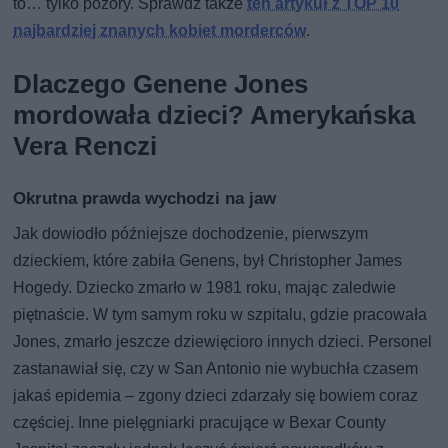
to… tylko pozory. Sprawdź także
ten artykuł z TOP 10
najbardziej znanych kobiet morderców
.
Dlaczego Genene Jones
mordowała dzieci? Amerykańska
Vera Renczi
Okrutna prawda wychodzi na jaw
Jak dowiodło późniejsze dochodzenie, pierwszym
dzieckiem, które zabiła Genens, był Christopher James
Hogedy. Dziecko zmarło w 1981 roku, mając zaledwie
piętnaście. W tym samym roku w szpitalu, gdzie pracowała
Jones, zmarło jeszcze dziewięcioro innych dzieci. Personel
zastanawiał się, czy w San Antonio nie wybuchła czasem
jakaś epidemia – zgony dzieci zdarzały się bowiem coraz
częściej. Inne pielęgniarki pracujące w Bexar County