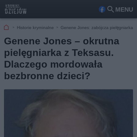
MENU
Fa
Szu
ceb
kaj
Historie kryminalne
Genene Jones: zabójcza pielęgniarka 
ook
Genene Jones – okrutna
pielęgniarka z Teksasu.
Dlaczego mordowała
bezbronne dzieci?