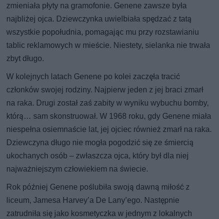
zmieniała płyty na gramofonie. Genene zawsze była
najbliżej ojca. Dziewczynka uwielbiała spędzać z tatą
wszystkie popołudnia, pomagając mu przy rozstawianiu
tablic reklamowych w mieście. Niestety, sielanka nie trwała
zbyt długo.
W kolejnych latach Genene po kolei zaczęła tracić
członków swojej rodziny. Najpierw jeden z jej braci zmarł
na raka. Drugi został zaś zabity w wyniku wybuchu bomby,
którą… sam skonstruował. W 1968 roku, gdy Genene miała
niespełna osiemnaście lat, jej ojciec również zmarł na raka.
Dziewczyna długo nie mogła pogodzić się ze śmiercią
ukochanych osób – zwłaszcza ojca, który był dla niej
najważniejszym człowiekiem na świecie.
Rok później Genene poślubiła swoją dawną miłość z
liceum, Jamesa Harvey’a De Lany’ego. Następnie
zatrudniła się jako kosmetyczka w jednym z lokalnych