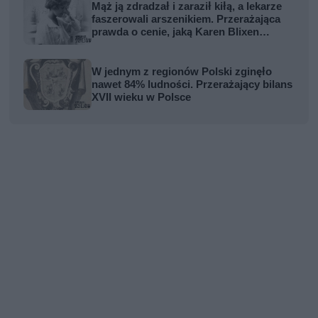
Mąż ją zdradzał i zaraził kiłą, a lekarze
faszerowali arszenikiem. Przerażająca
prawda o cenie, jaką Karen Blixen
zapłaciła za Afrykę
W jednym z regionów Polski zginęło
nawet 84% ludności. Przerażający bilans
XVII wieku w Polsce