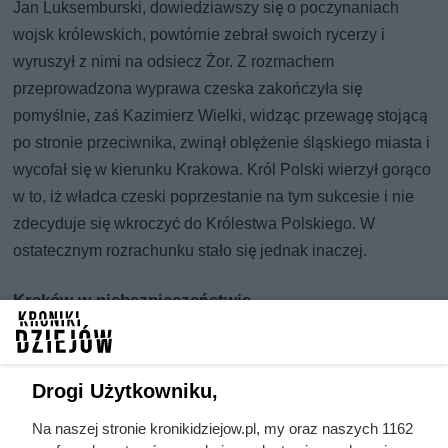
Jan Luksemburski, dowiedziawszy się o poczynaniach
wojsk królewskich, powtórnie zebrał swoich rycerzy i
wyruszył z nimi na odsiecz Żor. Z rozmachem
przeprowadzona wyprawa czeska zakończyła się
pomyślnie, zaś Kazimierz Wielki, widząc przewagę stojącą
po stronie przeciwnika, zwinął oblężenie śląskiego miasta i
wycofał się w kierunku Krakowa. Król Polski wierzył gorąco
w to, iż władca czeski poprzestanie na tym sukcesie i nie
zdecyduje się wkroczyć do Królestwa Polskiego. W
ostatecznym rozrachunku stało się jednak inaczej.
Kraków w niebezpieczeństwie
12 lipca 1345 roku Jan Luksemburski podszedł pod
Kraków, rozpoczynając jego oblężenie. Trwało ono w
Drogi Użytkowniku,
sumie tylko osiem dni. Wojskom czeskim nie udało się
zdobyć ostatecznie polskiego miasta, co spowodowało o
Na naszej stronie kronikidziejow.pl, my oraz naszych 1162
ich odwrocie do ojczyzny.