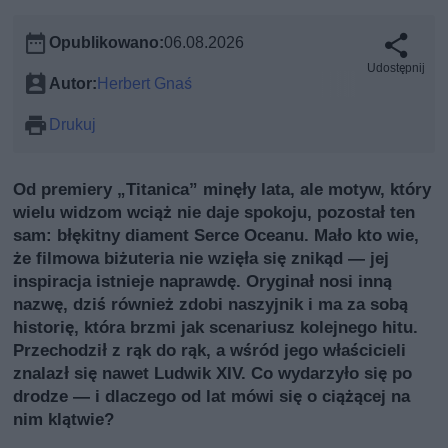
Opublikowano:
06.08.2026
Udostępnij
Autor:
Herbert Gnaś
Drukuj
Od premiery „Titanica” minęły lata, ale motyw, który
wielu widzom wciąż nie daje spokoju, pozostał ten
sam: błękitny diament Serce Oceanu. Mało kto wie,
że filmowa biżuteria nie wzięła się znikąd — jej
inspiracja istnieje naprawdę. Oryginał nosi inną
nazwę, dziś również zdobi naszyjnik i ma za sobą
historię, która brzmi jak scenariusz kolejnego hitu.
Przechodził z rąk do rąk, a wśród jego właścicieli
znalazł się nawet Ludwik XIV. Co wydarzyło się po
drodze — i dlaczego od lat mówi się o ciążącej na
nim klątwie?