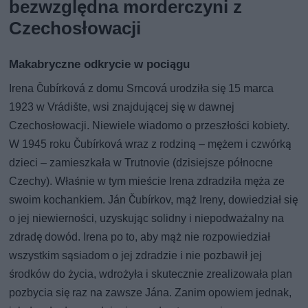
bezwzględna morderczyni z
Czechosłowacji
Makabryczne odkrycie w pociągu
Irena Čubírková z domu Srncová urodziła się 15 marca
1923 w Vrádište, wsi znajdującej się w dawnej
Czechosłowacji. Niewiele wiadomo o przeszłości kobiety.
W 1945 roku Čubírková wraz z rodziną – mężem i czwórką
dzieci – zamieszkała w Trutnovie (dzisiejsze północne
Czechy). Właśnie w tym mieście Irena zdradziła męża ze
swoim kochankiem. Ján Čubírkov, mąż Ireny, dowiedział się
o jej niewierności, uzyskując solidny i niepodważalny na
zdradę dowód. Irena po to, aby mąż nie rozpowiedział
wszystkim sąsiadom o jej zdradzie i nie pozbawił jej
środków do życia, wdrożyła i skutecznie zrealizowała plan
pozbycia się raz na zawsze Jána. Zanim opowiem jednak,