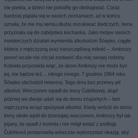
nie piekła, a dzieci nie potrafiły go obsługiwać. Coraz
bardziej plątała się w swoich zeznaniach, aż w końcu
uznała, że nie ma sensu dłużej oszukiwać śledczych. Irena
przyznała się do zabójstwa kochanka. Jako motyw swoich
morderczych działań wymieniła alkoholizm Ščepko, ciągłe
kłótnie z mężczyzną oraz nieszczęśliwą miłość – Ambrozy
ponoć wcale nie chciał zostawić dla niej swojej rodziny.
Kobieta przyrzekła więc, że skoro Ambrozy nie może być
jej, nie będzie też… nikogo innego. 7 grudnia 1964 roku
Ščepko obchodził imieniny. Tego dnia bez przerwy pił
alkohol. Wieczorem wpadł do Ireny Čubírkovej, skąd
później we dwoje udali się do domu znajomych – tam
mężczyzna wciąż spożywał alkohol. Kiedy wrócili do domu
Ireny około wpół do dziesiątej wieczorem, Ambrozy był tak
pijany, że spadł z krzesła i nie mógł wstać z podłogi.
Čubírková postanowiła wówczas wykorzystać okazję, aby