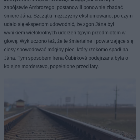
zabójstwie Ambrozego, postanowili ponownie zbadać
śmierć Jána. Szczątki mężczyzny ekshumowano, po czym
udało się ekspertom udowodnić, że zgon Jána był
wynikiem wielokrotnych uderzeń tępym przedmiotem w
głowę. Wykluczono też, że te śmiertelne i powtarzające się
ciosy spowodować mógłby piec, który rzekomo spadł na
Jána. Tym sposobem Irena Čubírková podejrzana była o
kolejne morderstwo, popełnione przed laty.