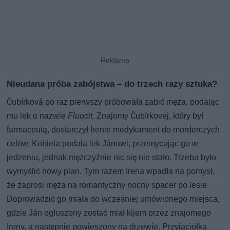
Nieudana próba zabójstwa – do trzech razy sztuka?
Čubírková po raz pierwszy próbowała zabić męża, podając
mu lek o nazwie
Fluocit
. Znajomy Čubírkovej, który był
farmaceutą, dostarczył Irenie medykament do morderczych
celów. Kobieta podała lek Jánowi, przemycając go w
jedzeniu, jednak mężczyźnie nic się nie stało. Trzeba było
wymyślić nowy plan. Tym razem Irena wpadła na pomysł,
że zaprosi męża na romantyczny nocny spacer po lesie.
Doprowadzić go miała do wcześniej umówionego miejsca,
gdzie Ján ogłuszony zostać miał kijem przez znajomego
Ireny, a następnie powieszony na drzewie. Przyjaciółka