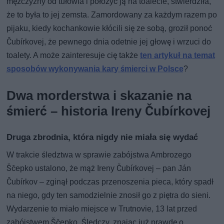
mężczyzny od tułowia i położyć ją na toalecie, stwierdziła,
że ​​to była to jej zemsta. Zamordowany za każdym razem po
pijaku, kiedy kochankowie kłócili się ze sobą, groził ponoć
Čubírkovej, że pewnego dnia odetnie jej głowę i wrzuci do
toalety. A może zainteresuje cię także
ten artykuł na temat
sposobów wykonywania kary śmierci w Polsce
?
Dwa morderstwa i skazanie na
śmierć – historia Ireny Čubírkovej
Druga zbrodnia, która nigdy nie miała się wydać
W trakcie śledztwa w sprawie zabójstwa Ambrozego
Ščepko ustalono, że mąż Ireny Čubírkovej – pan Ján
Čubírkov – zginął podczas przenoszenia pieca, który spadł
na niego, gdy ten samodzielnie znosił go z piętra do sieni.
Wydarzenie to miało miejsce w Trutnovie, 13 lat przed
zabójstwem Ščepko. Śledczy, znając już prawdę o