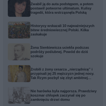
Zwabił ją do auta podstępem, a potem
postawił potworne ultimatum. Kulisy
tragedii, która wstrząsnęła Polską
Historycy wskazali 10 najważniejszych
bitew średniowiecznej Polski. Kilka
zaskakuje
Żona Sienkiewicza uciekła podczas
podróży poślubnej. Powód do dziś
szokuje
Zrobili z żony cesarza „nierządnicę” i
przypisali jej 25 mężczyzn jednej nocy.
Tak Rzym pozbył się zbyt ambitnej
kobiety
Nie harówka była najgorsza. Prawdziwy
koszmar chłopek zaczynał się po
zamknięciu drzwi domu