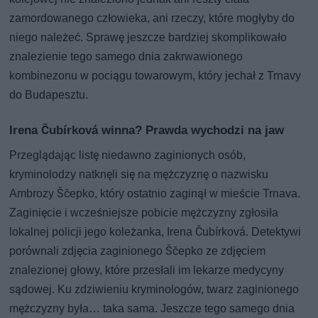
zamordowanego człowieka, ani rzeczy, które mogłyby do
niego należeć. Sprawę jeszcze bardziej skomplikowało
znalezienie tego samego dnia zakrwawionego
kombinezonu w pociągu towarowym, który jechał z Trnavy
do Budapesztu.
Irena Čubírková winna? Prawda wychodzi na jaw
Przeglądając listę niedawno zaginionych osób,
kryminolodzy natknęli się na mężczyznę o nazwisku
Ambrozy Ščepko, który ostatnio zaginął w mieście Trnava.
Zaginięcie i wcześniejsze pobicie mężczyzny zgłosiła
lokalnej policji jego koleżanka, Irena Čubírková. Detektywi
porównali zdjęcia zaginionego Ščepko ze zdjęciem
znalezionej głowy, które przesłali im lekarze medycyny
sądowej. Ku zdziwieniu kryminologów, twarz zaginionego
mężczyzny była… taka sama. Jeszcze tego samego dnia