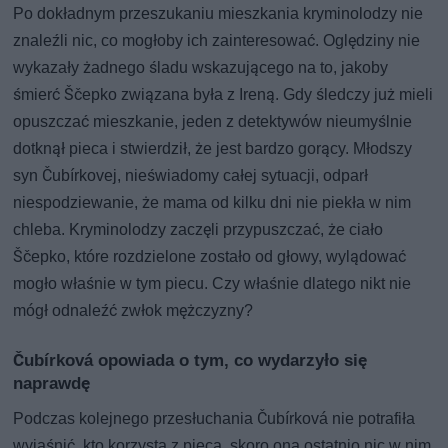
Po dokładnym przeszukaniu mieszkania kryminolodzy nie
znaleźli nic, co mogłoby ich zainteresować. Oględziny nie
wykazały żadnego śladu wskazującego na to, jakoby
śmierć Ščepko związana była z Ireną. Gdy śledczy już mieli
opuszczać mieszkanie, jeden z detektywów nieumyślnie
dotknął pieca i stwierdził, że jest bardzo gorący. Młodszy
syn Čubírkovej, nieświadomy całej sytuacji, odparł
niespodziewanie, że mama od kilku dni nie piekła w nim
chleba. Kryminolodzy zaczęli przypuszczać, że ciało
Ščepko, które rozdzielone zostało od głowy, wylądować
mogło właśnie w tym piecu. Czy właśnie dlatego nikt nie
mógł odnaleźć zwłok mężczyzny?
Čubírková opowiada o tym, co wydarzyło się
naprawdę
Podczas kolejnego przesłuchania Čubírková nie potrafiła
wyjaśnić, kto korzysta z pieca, skoro ona ostatnio nic w nim