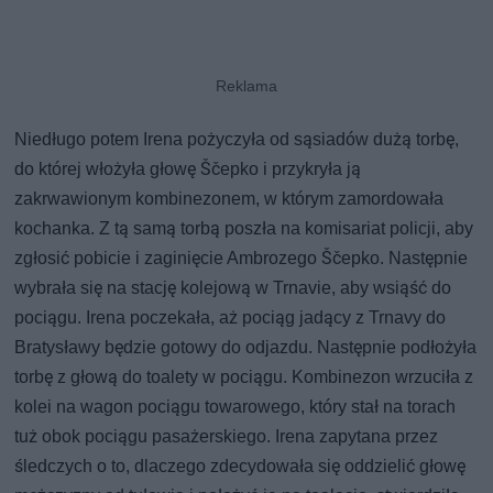
Niedługo potem Irena pożyczyła od sąsiadów dużą torbę,
do której włożyła głowę Ščepko i przykryła ją
zakrwawionym kombinezonem, w którym zamordowała
kochanka. Z tą samą torbą poszła na komisariat policji, aby
zgłosić pobicie i zaginięcie Ambrozego Ščepko. Następnie
wybrała się na stację kolejową w Trnavie, aby wsiąść do
pociągu. Irena poczekała, aż pociąg jadący z Trnavy do
Bratysławy będzie gotowy do odjazdu. Następnie podłożyła
torbę z głową do toalety w pociągu. Kombinezon wrzuciła z
kolei na wagon pociągu towarowego, który stał na torach
tuż obok pociągu pasażerskiego. Irena zapytana przez
śledczych o to, dlaczego zdecydowała się oddzielić głowę