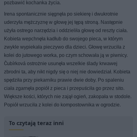
pozbawić kochanka życia.
Irena spontanicznie sięgnęła po siekierę i dwukrotnie
uderzyła mężczyznę w głowę jej tępą stroną. Następnie
użyła ostrego narzędzia i oddzieliła głowę od reszty ciała.
Kobieta wepchnęła kadłub do swojego pieca, w którym
zwykle wypiekała pieczywo dla dzieci. Głowę wrzuciła z
kolei do jutowego worka, po czym schowała ją w piwnicy.
Čubírková ostrożnie usunęła wszelkie ślady krwawej
zbrodni ta, aby nikt nigdy się o niej nie dowiedział. Kobieta
spędziła przy piekarniku prawie dwie doby. Po spaleniu
ciała zgarnęła popiół z pieca i przepuściła go przez sito.
Większe kości, których nie zajął ogień, zakopała w stodole.
Popiół wrzuciła z kolei do kompostownika w ogrodzie.
To czytają teraz inni