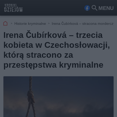
MENU
Fa
Szu
ceb
kaj
Historie kryminalne
Irena Čubírková – stracona morderczyn
ook
Irena Čubírková – trzecia
kobieta w Czechosłowacji,
którą stracono za
przestępstwa kryminalne