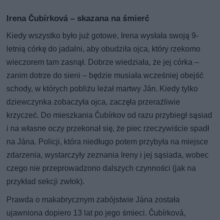
Irena Čubírková – skazana na śmierć
Kiedy wszystko było już gotowe, Irena wysłała swoją 9-
letnią córkę do jadalni, aby obudziła ojca, który rzekomo
wieczorem tam zasnął. Dobrze wiedziała, że jej córka –
zanim dotrze do sieni – będzie musiała wcześniej obejść
schody, w których pobliżu leżał martwy Ján. Kiedy tylko
dziewczynka zobaczyła ojca, zaczęła przeraźliwie
krzyczeć. Do mieszkania Čubírkov od razu przybiegł sąsiad
i na własne oczy przekonał się, że piec rzeczywiście spadł
na Jána. Policji, która niedługo potem przybyła na miejsce
zdarzenia, wystarczyły zeznania Ireny i jej sąsiada, wobec
czego nie przeprowadzono dalszych czynności (jak na
przykład sekcji zwłok).
Prawda o makabrycznym zabójstwie Jána została
ujawniona dopiero 13 lat po jego śmieci. Čubírková,