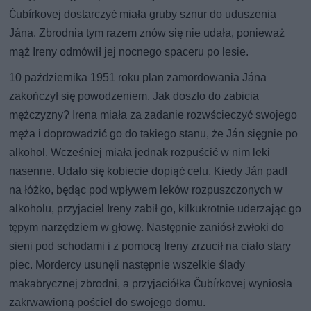
Čubírkovej dostarczyć miała gruby sznur do uduszenia
Jána. Zbrodnia tym razem znów się nie udała, ponieważ
mąż Ireny odmówił jej nocnego spaceru po lesie.
10 października 1951 roku plan zamordowania Jána
zakończył się powodzeniem. Jak doszło do zabicia
mężczyzny? Irena miała za zadanie rozwścieczyć swojego
męża i doprowadzić go do takiego stanu, że Ján sięgnie po
alkohol. Wcześniej miała jednak rozpuścić w nim leki
nasenne. Udało się kobiecie dopiąć celu. Kiedy Ján padł
na łóżko, będąc pod wpływem leków rozpuszczonych w
alkoholu, przyjaciel Ireny zabił go, kilkukrotnie uderzając go
tępym narzędziem w głowę. Następnie zaniósł zwłoki do
sieni pod schodami i z pomocą Ireny zrzucił na ciało stary
piec. Mordercy usunęli następnie wszelkie ślady
makabrycznej zbrodni, a przyjaciółka Čubírkovej wyniosła
zakrwawioną pościel do swojego domu.