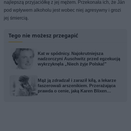
najlepszą przyjaciółkę z jej mężem. Przekonała ich, że Ján
pod wpływem alkoholu jest wobec niej agresywny i grozi
jej śmiercią.
Tego nie możesz przegapić
Kat w spódnicy. Najokrutniejsza
nadzorczyni Auschwitz przed egzekucją
wykrzyknęła „Niech żyje Polska!”
Mąż ją zdradzał i zaraził kiłą, a lekarze
faszerowali arszenikiem. Przerażająca
prawda o cenie, jaką Karen Blixen
zapłaciła za Afrykę