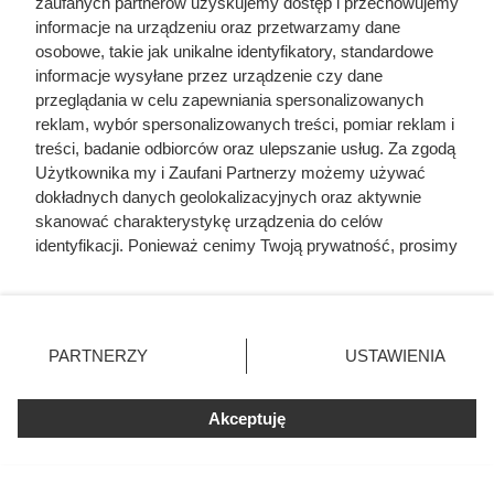
zaufanych partnerów uzyskujemy dostęp i przechowujemy
prawdziwe Serce Oceanu wzięło obecną nazwę. W 1851
informacje na urządzeniu oraz przetwarzamy dane
osobowe, takie jak unikalne identyfikatory, standardowe
roku kamień ubezpieczono na astronomiczną jak na tamte
informacje wysyłane przez urządzenie czy dane
czasy kwotę miliona dolarów. Później odziedziczył go lord
przeglądania w celu zapewniania spersonalizowanych
Francis Pelham Clinton Hope.
reklam, wybór spersonalizowanych treści, pomiar reklam i
treści, badanie odbiorców oraz ulepszanie usług. Za zgodą
Użytkownika my i Zaufani Partnerzy możemy używać
dokładnych danych geolokalizacyjnych oraz aktywnie
skanować charakterystykę urządzenia do celów
identyfikacji. Ponieważ cenimy Twoją prywatność, prosimy
o zgodę na korzystanie z tych technologii poprzez
kliknięcie „Akceptuję”. Zgoda jest dobrowolna i zawsze
możesz ją zmienić/wycofać klikając przycisk ustawień
prywatności znajdujący się w lewym dolnym rogu strony
PARTNERZY
USTAWIENIA
. Niektóre rodzaje przetwarzania danych nie wymagają
zgody użytkownika, ale masz prawo sprzeciwić się
Akceptuję
takiemu przetwarzaniu. Preferencje będą miały
zastosowania tylko na tej witrynie.
Zapoznaj się z poniższymi informacjami, abyś mógł