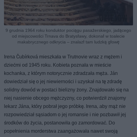
9 grudnia 1964 roku konduktor pociągu pasażerskiego, jadącego
od miejscowości Trnava do Bratysławy, dokonał w toalecie
makabrycznego odkrycia – znalazł tam ludzką głowę
Irena Čubírková mieszkała w Trutnovie wraz z mężem i
dziećmi od 1945 roku. Kobieta poznała w mieście
kochanka, z którym notorycznie zdradzała męża. Ján
dowiedział się o jej niewierności i uzyskał na tę zdradę
solidny dowód w postaci bielizny żony. Znajdowało się na
niej nasienie obcego mężczyzny, co potwierdził znajomy
lekarz Jána, który pobrał jego próbkę. Irena, aby mąż nie
rozpowiedział sąsiadom o jej romansie i nie pozbawił jej
środków do życia, postanowiła go zamordować. Do
popełnienia morderstwa zaangażowała nawet swoją