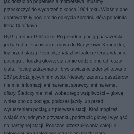
jak doszło do popełnienia morderstwa, musimy
przeskoczyć do wydarzeń z końca 1964 roku. Właśnie one
doprowadziły bowiem do odkrycia zbrodni, którą popełniła
Irena Čubírková.
Był 9 grudnia 1964 roku. Po południu pociąg pasażerski
jechał od miejscowości Trnava do Bratysławy. Konduktor,
tuż przed stacją Pezinok, znalazł w toalecie tegoż właśnie
pociągu… ludzką głowę, starannie oddzieloną od reszty
ciała. Pociąg zatrzymano i błyskawicznie zidentyfikowano
287 podróżujących nim osób. Niestety, żaden z pasażerów
nie miał informacji ani na temat sprawcy, ani na temat
ofiary. Śledczy nie mieli wobec tego wątpliwości – głowę
wniesiono do pociągu podczas jazdy lub przed
wyruszeniem pociągu z pierwsze stacji. Ktoś mógł też
wsiąść na jednym z przystanku, podrzucić głowę i wysiąść
na następnej stacji. Podczas przeszukiwania całej linii
kolejowej nie znaleziono jednak ani reszty ciała