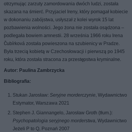
otrzymując zarzuty zamordowania dwóch ludzi, została
skazana na śmierć. Przyjaciel Ireny, który pomagał kobiecie
w dokonaniu zabójstwa, usłyszał z kolei wyrok 15 lat
pozbawienia wolności. Jego żona nie została osądzona –
podlegała bowiem amnestii. 28 września 1966 roku Irena
Čubírková została powieszona na szubienicy w Pradze.
Była trzecią kobietą w Czechosłowacji i pierwszą po 1945
roku, która została stracona za przestępstwa kryminalne.
Autor: Paulina Zambrzycka
Bibliografia:
Stukan Jarosław:
Seryjne morderczynie
, Wydawnictwo
Estymator, Warszawa 2021
Stephen J. Giannangelo, Jarosław Groth (tłum.):
Psychopatologia seryjnego morderstwa
, Wydawnictwo
Jeżeli P to Q, Poznań 2007