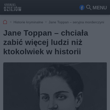
MENU
Fa
Szu
ceb
kaj
Historie kryminalne
Jane Toppan – seryjna morderczyni
ook
Jane Toppan – chciała
zabić więcej ludzi niż
ktokolwiek w historii