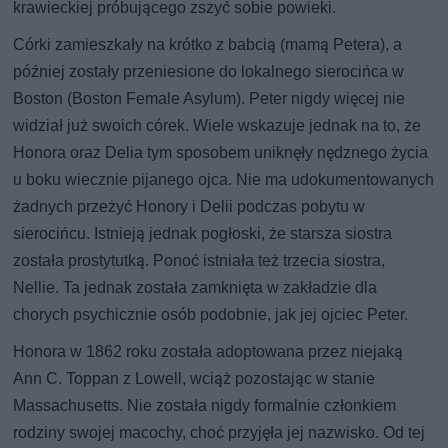
krawieckiej próbującego zszyć sobie powieki.
Córki zamieszkały na krótko z babcią (mamą Petera), a
później zostały przeniesione do lokalnego sierocińca w
Boston (Boston Female Asylum). Peter nigdy więcej nie
widział już swoich córek. Wiele wskazuje jednak na to, że
Honora oraz Delia tym sposobem uniknęły nędznego życia
u boku wiecznie pijanego ojca. Nie ma udokumentowanych
żadnych przeżyć Honory i Delii podczas pobytu w
sierocińcu. Istnieją jednak pogłoski, że starsza siostra
została prostytutką. Ponoć istniała też trzecia siostra,
Nellie. Ta jednak została zamknięta w zakładzie dla
chorych psychicznie osób podobnie, jak jej ojciec Peter.
Honora w 1862 roku została adoptowana przez niejaką
Ann C. Toppan z Lowell, wciąż pozostając w stanie
Massachusetts. Nie została nigdy formalnie członkiem
rodziny swojej macochy, choć przyjęła jej nazwisko. Od tej