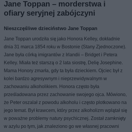
Jane Toppan – morderstwa i
ofiary seryjnej zabójczyni
Nieszczęśliwe dzieciństwo Jane Toppan
Jane Toppan urodziła się jako Honora Kelley, dokładnie
dnia 31 marca 1854 roku w Bostonie (Stany Zjednoczone).
Jane była córką imigrantów z Irlandii – Bridget i Petera
Kelley. Miała też starszą o 2 lata siostrę, Delię Josephine.
Mama Honory zmarła, gdy ta była dzieckiem. Ojciec był z
kolei bardzo agresywnym i nieprzewidywalnym w
zachowaniu alkoholikiem. Honora często była
prześladowana przez zachowanie swojego ojca. Mówiono,
że Peter oszalał z powodu alkoholu i często plotkowano na
jego temat. Był krawcem, który przez alkoholizm wplątał się
w poważne problemy natury psychicznej. Został zamknięty
w azylu po tym, jak znaleziono go we własnej pracowni