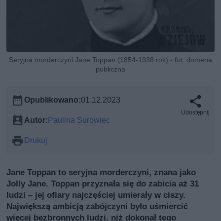
Seryjna morderczyni Jane Toppan (1854-1938 rok) - fot. domena
publiczna
Opublikowano:
01.12.2023
Udostępnij
Autor:
Paulina Surowiec
Drukuj
Jane Toppan to seryjna morderczyni, znana jako
Jolly Jane. Toppan przyznała się do zabicia aż 31
ludzi – jej ofiary najczęściej umierały w ciszy.
Największą ambicją zabójczyni było uśmiercić
więcej bezbronnych ludzi, niż dokonał tego