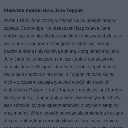
Pierwsze morderstwa Jane Toppan
W roku 1885 Jane zaczęła szkolić się na pielęgniarkę w
szpitalu Cambridge. Na przestrzeni lat postawa Jane
bardzo się zmieniła. Będąc dzieckiem opisywana była jako
wycofana i zagubiona. Z biegiem lat stała się jednak
bardzo lubianą i błyskotliwą kobietą, którą określano jako
Jolly Jane (w tłumaczeniu na język polski oznaczało to
„wesołą Jane”). Pacjenci Jane cenili sobie jej obecność.
Uwielbiali spędzać z nią czas, a Toppan zbliżała się do
nich – z czasem zaczęła typować wśród nich swoich
ulubieńców. Pacjenci Jane Toppan z reguły byli już bardzo
starzy i chorzy. Toppan potajemnie wykorzystywała ich zły
stan zdrowia, by poeksperymentować z użyciem atropiny
oraz morfiny. W ten sposób powstawała śmiertelna trucizna
dla pacjentów, którą im wstrzykiwała. Jane była ciekawa,