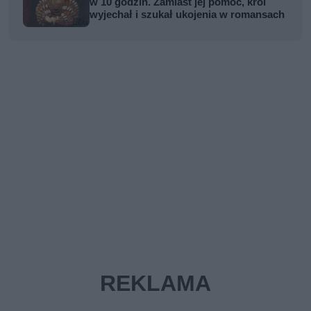
w 10 godzin. Zamiast jej pomóc, król
wyjechał i szukał ukojenia w romansach