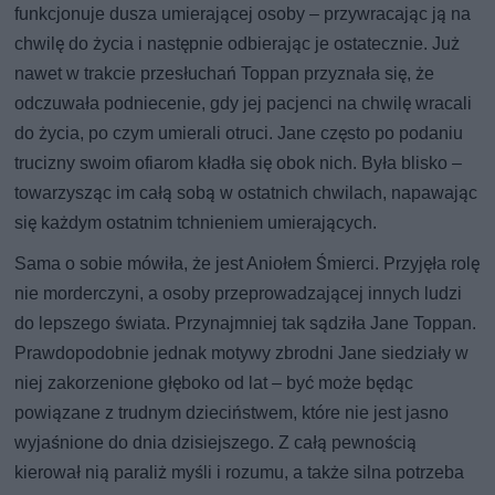
funkcjonuje dusza umierającej osoby – przywracając ją na
chwilę do życia i następnie odbierając je ostatecznie. Już
nawet w trakcie przesłuchań Toppan przyznała się, że
odczuwała podniecenie, gdy jej pacjenci na chwilę wracali
do życia, po czym umierali otruci. Jane często po podaniu
trucizny swoim ofiarom kładła się obok nich. Była blisko –
towarzysząc im całą sobą w ostatnich chwilach, napawając
się każdym ostatnim tchnieniem umierających.
Sama o sobie mówiła, że jest Aniołem Śmierci. Przyjęła rolę
nie morderczyni, a osoby przeprowadzającej innych ludzi
do lepszego świata. Przynajmniej tak sądziła Jane Toppan.
Prawdopodobnie jednak motywy zbrodni Jane siedziały w
niej zakorzenione głęboko od lat – być może będąc
powiązane z trudnym dzieciństwem, które nie jest jasno
wyjaśnione do dnia dzisiejszego. Z całą pewnością
kierował nią paraliż myśli i rozumu, a także silna potrzeba