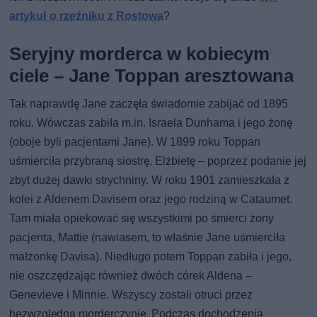
artykuł o rzeźniku z Rostowa
?
Seryjny morderca w kobiecym
ciele – Jane Toppan aresztowana
Tak naprawdę Jane zaczęła świadomie zabijać od 1895
roku. Wówczas zabiła m.in. Israela Dunhama i jego żonę
(oboje byli pacjentami Jane). W 1899 roku Toppan
uśmierciła przybraną siostrę, Elżbietę – poprzez podanie jej
zbyt dużej dawki strychniny. W roku 1901 zamieszkała z
kolei z Aldenem Davisem oraz jego rodziną w Cataumet.
Tam miała opiekować się wszystkimi po śmierci żony
pacjenta, Mattie (nawiasem, to właśnie Jane uśmierciła
małżonkę Davisa). Niedługo potem Toppan zabiła i jego,
nie oszczędzając również dwóch córek Aldena –
Genevieve i Minnie. Wszyscy zostali otruci przez
bezwzględną morderczynię. Podczas dochodzenia