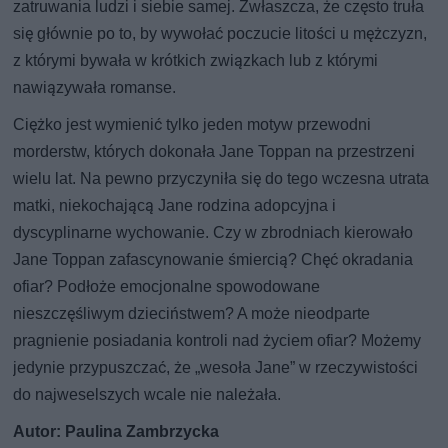
zatruwania ludzi i siebie samej. Zwłaszcza, że często truła
się głównie po to, by wywołać poczucie litości u mężczyzn,
z którymi bywała w krótkich związkach lub z którymi
nawiązywała romanse.
Ciężko jest wymienić tylko jeden motyw przewodni
morderstw, których dokonała Jane Toppan na przestrzeni
wielu lat. Na pewno przyczyniła się do tego wczesna utrata
matki, niekochającą Jane rodzina adopcyjna i
dyscyplinarne wychowanie. Czy w zbrodniach kierowało
Jane Toppan zafascynowanie śmiercią? Chęć okradania
ofiar? Podłoże emocjonalne spowodowane
nieszczęśliwym dzieciństwem? A może nieodparte
pragnienie posiadania kontroli nad życiem ofiar? Możemy
jedynie przypuszczać, że „wesoła Jane” w rzeczywistości
do najweselszych wcale nie należała.
Autor: Paulina Zambrzycka