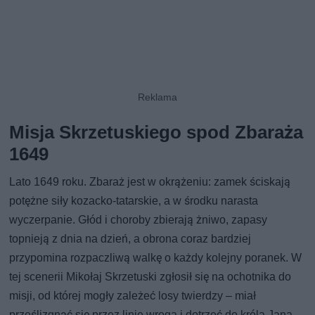
Misja Skrzetuskiego spod Zbaraża
1649
Lato 1649 roku. Zbaraż jest w okrążeniu: zamek ściskają
potężne siły kozacko-tatarskie, a w środku narasta
wyczerpanie. Głód i choroby zbierają żniwo, zapasy
topnieją z dnia na dzień, a obrona coraz bardziej
przypomina rozpaczliwą walkę o każdy kolejny poranek. W
tej scenerii Mikołaj Skrzetuski zgłosił się na ochotnika do
misji, od której mogły zależeć losy twierdzy – miał
prześlizgnąć się przez linie wroga i dotrzeć do króla Jana