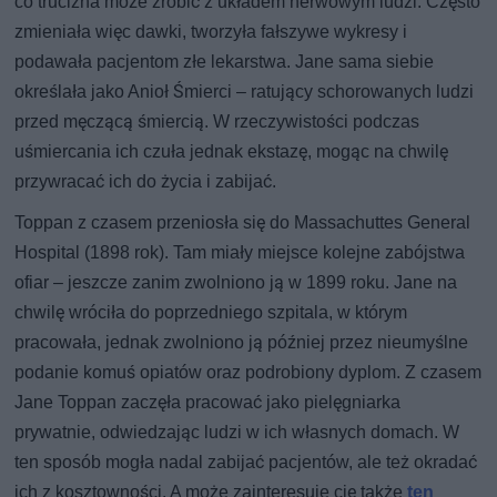
co trucizna może zrobić z układem nerwowym ludzi. Często
zmieniała więc dawki, tworzyła fałszywe wykresy i
podawała pacjentom złe lekarstwa. Jane sama siebie
określała jako Anioł Śmierci – ratujący schorowanych ludzi
przed męczącą śmiercią. W rzeczywistości podczas
uśmiercania ich czuła jednak ekstazę, mogąc na chwilę
przywracać ich do życia i zabijać.
Toppan z czasem przeniosła się do Massachuttes General
Hospital (1898 rok). Tam miały miejsce kolejne zabójstwa
ofiar – jeszcze zanim zwolniono ją w 1899 roku. Jane na
chwilę wróciła do poprzedniego szpitala, w którym
pracowała, jednak zwolniono ją później przez nieumyślne
podanie komuś opiatów oraz podrobiony dyplom. Z czasem
Jane Toppan zaczęła pracować jako pielęgniarka
prywatnie, odwiedzając ludzi w ich własnych domach. W
ten sposób mogła nadal zabijać pacjentów, ale też okradać
ich z kosztowności. A może zainteresuje cię także
ten