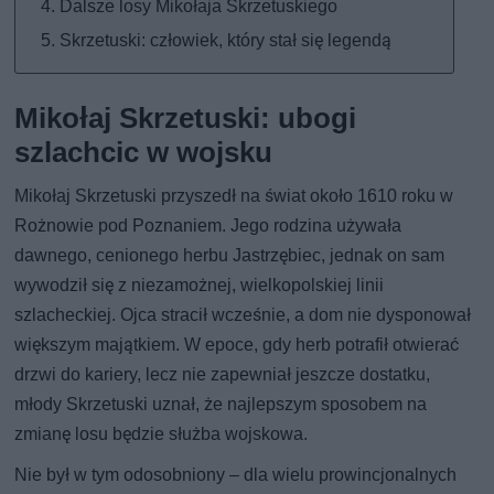
Dalsze losy Mikołaja Skrzetuskiego
Skrzetuski: człowiek, który stał się legendą
Mikołaj Skrzetuski: ubogi
szlachcic w wojsku
Mikołaj Skrzetuski przyszedł na świat około 1610 roku w
Rożnowie pod Poznaniem. Jego rodzina używała
dawnego, cenionego herbu Jastrzębiec, jednak on sam
wywodził się z niezamożnej, wielkopolskiej linii
szlacheckiej. Ojca stracił wcześnie, a dom nie dysponował
większym majątkiem. W epoce, gdy herb potrafił otwierać
drzwi do kariery, lecz nie zapewniał jeszcze dostatku,
młody Skrzetuski uznał, że najlepszym sposobem na
zmianę losu będzie służba wojskowa.
Nie był w tym odosobniony – dla wielu prowincjonalnych