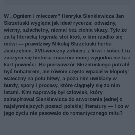
W „Ogniem i mieczem” Henryka Sienkiewicza Jan
Skrzetuski wygląda jak ideał rycerza: odważny,
wierny, szlachetny, niemal bez cienia skazy. Tyle że
za tą literacką legendą stoi ktoś, o kim rzadko się
mówi — prawdziwy Mikołaj Skrzetuski herbu
Jastrzębiec, XVII‑wieczny żołnierz z krwi i kości. I tu
zaczyna się historia znacznie mniej wygodna niż ta z
kart powieści. Bo pierwowzór Skrzetuskiego potrafił
być bohaterem, ale równie często wpadał w kłopoty:
waleczny na polu bitwy, a poza nim uwikłany w
burdy, spory i procesy, które ciągnęły się za nim
latami. Kim naprawdę był człowiek, który
zainspirował Sienkiewicza do stworzenia jednej z
najsłynniejszych postaci polskiej literatury — i co w
jego życiu nie pasowało do romantycznego mitu?