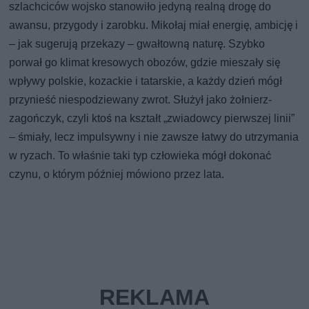
szlachciców wojsko stanowiło jedyną realną drogę do
awansu, przygody i zarobku. Mikołaj miał energię, ambicję i
– jak sugerują przekazy – gwałtowną naturę. Szybko
porwał go klimat kresowych obozów, gdzie mieszały się
wpływy polskie, kozackie i tatarskie, a każdy dzień mógł
przynieść niespodziewany zwrot. Służył jako żołnierz-
zagończyk, czyli ktoś na kształt „zwiadowcy pierwszej linii”
– śmiały, lecz impulsywny i nie zawsze łatwy do utrzymania
w ryzach. To właśnie taki typ człowieka mógł dokonać
czynu, o którym później mówiono przez lata.