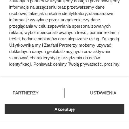
opowieściach i pieśniach, by z czasem trafić do literatury.
zaufanych partnerów uzyskujemy dostęp i przechowujemy
informacje na urządzeniu oraz przetwarzamy dane
To na nim Sienkiewicz oparł jeden z najmocniejszych
osobowe, takie jak unikalne identyfikatory, standardowe
elementów swojego powieściowego mitu.
informacje wysyłane przez urządzenie czy dane
przeglądania w celu zapewniania spersonalizowanych
reklam, wybór spersonalizowanych treści, pomiar reklam i
treści, badanie odbiorców oraz ulepszanie usług. Za zgodą
Użytkownika my i Zaufani Partnerzy możemy używać
dokładnych danych geolokalizacyjnych oraz aktywnie
skanować charakterystykę urządzenia do celów
identyfikacji. Ponieważ cenimy Twoją prywatność, prosimy
o zgodę na korzystanie z tych technologii poprzez
kliknięcie „Akceptuję”. Zgoda jest dobrowolna i zawsze
możesz ją zmienić/wycofać klikając przycisk ustawień
prywatności znajdujący się w lewym dolnym rogu strony
PARTNERZY
USTAWIENIA
. Niektóre rodzaje przetwarzania danych nie wymagają
Kadr z filmu "Ogniem i mieczem" Jerzego Hoffmana, fot. Zenon
zgody użytkownika, ale masz prawo sprzeciwić się
Żyburtowicz/ PAT/ TVP
Akceptuję
takiemu przetwarzaniu. Preferencje będą miały
zastosowania tylko na tej witrynie.
Prawdziwy Skrzetuski: awanturnik
Zapoznaj się z poniższymi informacjami, abyś mógł