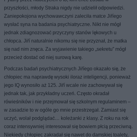
przyszłości, młody Straka nigdy nie udzielił odpowiedzi.
Zaniepokojona wychowawczyni zaleciła matce Jiříego
wysłać syna na badania psychiatryczne. Nikt nie mógł
jednak zdiagnozować przyczyny stanów lękowych u
chłopca. Jiří naturalnie nikomu się nie przyznał, że matka
się nad nim znęca. Za wyjawienie takiego „sekretu” mógł
przecież dostać od niej surową karę.
Podczas badań psychiatrycznych Jiříego okazało się, że
chłopiec ma naprawdę wysoki iloraz inteligencji, ponieważ
jego IQ wynosiło aż 125. Jiří wcale nie zachowywał się
jednak tak, jak przykładny uczeń. Często okradał
rówieśników i nie przejmował się szkolnym regulaminem –
w zasadzie to w ogóle go mnie przestrzegał. Zamiast się
uczyć, wolał podglądać… koleżanki z klasy. Z roku na rok
coraz intensywniej interesował się bowiem płcią przeciwną.
Niekiedy chłopiec zakradał się nawet do damskiej toalety,