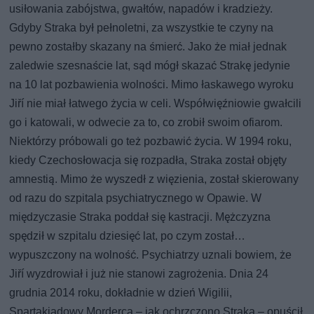
usiłowania zabójstwa, gwałtów, napadów i kradzieży.
Gdyby Straka był pełnoletni, za wszystkie te czyny na
pewno zostałby skazany na śmierć. Jako że miał jednak
zaledwie szesnaście lat, sąd mógł skazać Strakę jedynie
na 10 lat pozbawienia wolności. Mimo łaskawego wyroku
Jiří nie miał łatwego życia w celi. Współwięźniowie gwałcili
go i katowali, w odwecie za to, co zrobił swoim ofiarom.
Niektórzy próbowali go też pozbawić życia. W 1994 roku,
kiedy Czechosłowacja się rozpadła, Straka został objęty
amnestią. Mimo że wyszedł z więzienia, został skierowany
od razu do szpitala psychiatrycznego w Opawie. W
międzyczasie Straka poddał się kastracji. Mężczyzna
spędził w szpitalu dziesięć lat, po czym został…
wypuszczony na wolność. Psychiatrzy uznali bowiem, że
Jiří wyzdrowiał i już nie stanowi zagrożenia. Dnia 24
grudnia 2014 roku, dokładnie w dzień Wigilii,
Spartakiadowy Morderca – jak ochrzczono Straka – opuścił