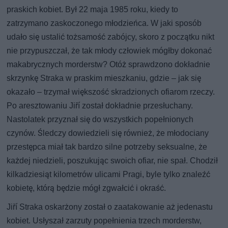
praskich kobiet. Był 22 maja 1985 roku, kiedy to
zatrzymano zaskoczonego młodzieńca. W jaki sposób
udało się ustalić tożsamość zabójcy, skoro z początku nikt
nie przypuszczał, że tak młody człowiek mógłby dokonać
makabrycznych morderstw? Otóż sprawdzono dokładnie
skrzynkę Straka w praskim mieszkaniu, gdzie – jak się
okazało – trzymał większość skradzionych ofiarom rzeczy.
Po aresztowaniu Jiří został dokładnie przesłuchany.
Nastolatek przyznał się do wszystkich popełnionych
czynów. Śledczy dowiedzieli się również, że młodociany
przestępca miał tak bardzo silne potrzeby seksualne, że
każdej niedzieli, poszukując swoich ofiar, nie spał. Chodził
kilkadziesiąt kilometrów ulicami Pragi, byle tylko znaleźć
kobietę, którą będzie mógł zgwałcić i okraść.
Jiří Straka oskarżony został o zaatakowanie aż jedenastu
kobiet. Usłyszał zarzuty popełnienia trzech morderstw,