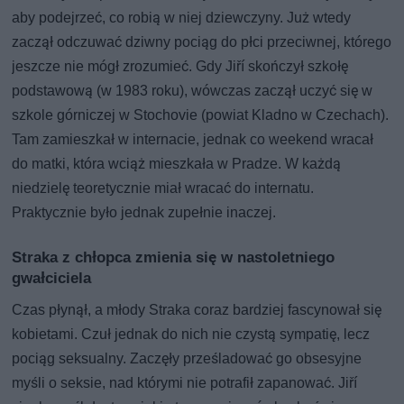
aby podejrzeć, co robią w niej dziewczyny. Już wtedy
zaczął odczuwać dziwny pociąg do płci przeciwnej, którego
jeszcze nie mógł zrozumieć. Gdy Jiří skończył szkołę
podstawową (w 1983 roku), wówczas zaczął uczyć się w
szkole górniczej w Stochovie (powiat Kladno w Czechach).
Tam zamieszkał w internacie, jednak co weekend wracał
do matki, która wciąż mieszkała w Pradze. W każdą
niedzielę teoretycznie miał wracać do internatu.
Praktycznie było jednak zupełnie inaczej.
Straka z chłopca zmienia się w nastoletniego
gwałciciela
Czas płynął, a młody Straka coraz bardziej fascynował się
kobietami. Czuł jednak do nich nie czystą sympatię, lecz
pociąg seksualny. Zaczęły prześladować go obsesyjne
myśli o seksie, nad którymi nie potrafił zapanować. Jiří