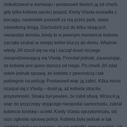
zlokalizował w tramwaju i postanowił śledzić ją od chwili,
gdy tylko kobieta opuści pojazd. Kiedy Vlasta wysiadła z
pociągu, nastolatek poszedł za nią przez park, słabo
oświetloną drogą. Dochodzili już do kilku stojących
nieopodal domów, kiedy to w pewnym momencie kobieta
zaczęła szukać w swojej torbie kluczy do domu. Właśnie
wtedy Jiří rzucił się na nią i zaczął dusić niczego
niespodziewającą się Vlastę. Przestał jednak, zauważając,
że kobieta jest sporo starsza od niego. Po chwili Jiří zdał
sobie jednak sprawę, że kobieta z pewnością i tak
pobiegnie na policję. Postanowił więc ją zabić. Kilka minut
szarpał się z Vlastą – dusił ją, aż kobieta straciła
przytomność. Straka był pewien, że zabił ofiarę. Wrzucił ją
więc do przyczepy stojącego nieopodal samochodu, zabrał
kobiecie torebkę i uciekł. Kiedy Vlasta oprzytomniała, od
razu zgłosiła sprawę policji. Kobieta była jednak w tak
ciężkim szoku po napaści, że nie potrafiła opisać policji, jak