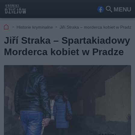
MENU
Fa
Szu
ceb
kaj
Historie kryminalne
Jiří Straka – morderca kobiet w Pradze
ook
Jiří Straka – Spartakiadowy
Morderca kobiet w Pradze