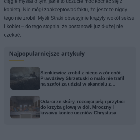
ciągle myślał o tym, jakie to uczucie móc kochać się z
kobietą. Nie mógł zaakceptować faktu, że jeszcze nigdy
tego nie zrobił. Myśli Straki obsesyjnie krążyły wokół seksu
i kobiet – do tego stopnia, że postanowił już dłużej nie
czekać.
Najpopularniejsze artykuły
Sienkiewicz zrobił z niego wzór cnót.
Prawdziwy Skrzetuski o mało nie trafił
na szafot za udział w skandalu z
zabójstwem hetmana
Odarci ze skóry, rozcięci piłą i przybici
do krzyża głową w dół. Mroczny i
krwawy koniec uczniów Chrystusa