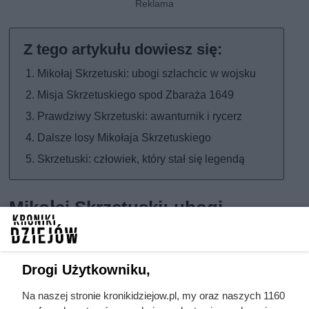
Mikołaj Skrzetuski: ubogi szlachcic w wojsku
Misja Skrzetuskiego spod Zbaraża 1649
Prawdziwy Skrzetuski: awanturnik i rycerz
Dalsze losy Mikołaja Skrzetuskiego
Skrzetuski: człowiek, który stał się legendą
Mikołaj Skrzetuski: ubogi
szlachcic w wojsku
Mikołaj Skrzetuski przyszedł na świat około 1610 roku w
Drogi Użytkowniku,
Rożnowie pod Poznaniem. Jego rodzina używała
dawnego, cenionego herbu Jastrzębiec, jednak on sam
Na naszej stronie kronikidziejow.pl, my oraz naszych 1160