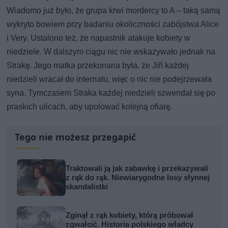
Wiadomo już było, że grupa krwi mordercy to A – taką samą
wykryto bowiem przy badaniu okoliczności zabójstwa Alice
i Very. Ustalono też, że napastnik atakuje kobiety w
niedziele. W dalszym ciągu nic nie wskazywało jednak na
Strakę. Jego matka przekonana była, że Jiří każdej
niedzieli wracał do internatu, więc o nic nie podejrzewała
syna. Tymczasem Straka każdej niedzieli szwendał się po
praskich ulicach, aby upolować kolejną ofiarę.
Tego nie możesz przegapić
Traktowali ją jak zabawkę i przekazywali
z rąk do rąk. Niewiarygodne losy słynnej
skandalistki
Zginął z rąk kobiety, którą próbował
zgwałcić. Historia polskiego władcy