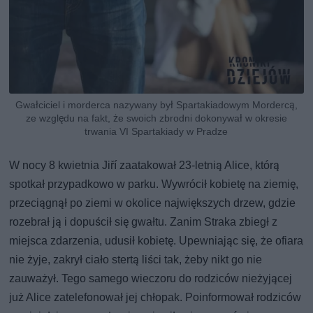
Gwałciciel i morderca nazywany był Spartakiadowym Mordercą,
ze względu na fakt, że swoich zbrodni dokonywał w okresie
trwania VI Spartakiady w Pradze
W nocy 8 kwietnia Jiří zaatakował 23-letnią Alice, którą
spotkał przypadkowo w parku. Wywrócił kobietę na ziemię,
przeciągnął po ziemi w okolice największych drzew, gdzie
rozebrał ją i dopuścił się gwałtu. Zanim Straka zbiegł z
miejsca zdarzenia, udusił kobietę. Upewniając się, że ofiara
nie żyje, zakrył ciało stertą liści tak, żeby nikt go nie
zauważył. Tego samego wieczoru do rodziców nieżyjącej
już Alice zatelefonował jej chłopak. Poinformował rodziców