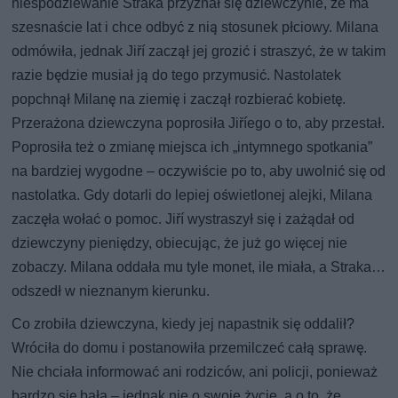
niespodziewanie Straka przyznał się dziewczynie, że ma
szesnaście lat i chce odbyć z nią stosunek płciowy. Milana
odmówiła, jednak Jiří zaczął jej grozić i straszyć, że w takim
razie będzie musiał ją do tego przymusić. Nastolatek
popchnął Milanę na ziemię i zaczął rozbierać kobietę.
Przerażona dziewczyna poprosiła Jiříego o to, aby przestał.
Poprosiła też o zmianę miejsca ich „intymnego spotkania”
na bardziej wygodne – oczywiście po to, aby uwolnić się od
nastolatka. Gdy dotarli do lepiej oświetlonej alejki, Milana
zaczęła wołać o pomoc. Jiří wystraszył się i zażądał od
dziewczyny pieniędzy, obiecując, że już go więcej nie
zobaczy. Milana oddała mu tyle monet, ile miała, a Straka…
odszedł w nieznanym kierunku.
Co zrobiła dziewczyna, kiedy jej napastnik się oddalił?
Wróciła do domu i postanowiła przemilczeć całą sprawę.
Nie chciała informować ani rodziców, ani policji, ponieważ
bardzo się bała – jednak nie o swoje życie, a o to, że