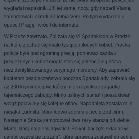
wyglądał napastnik. Jiří tej samej nocy, gdy napadł Vlastę,
zamordował i okradł 30-letnią Verę. Po tym wydarzeniu
opuścił Pragę i wrócił do internatu.
W Pradze zawrzało. Zbliżała się VI Spartakiada w Pradze,
na którą zjechać się miało tysiące młodych kobiet. Praska
policja była pod ogromną presją, ponieważ każda z
przyjezdnych kobiet mogła stać się potencjalną ofiarą
niezidentyfikowanego seryjnego mordercy. Aby zapewnić
kobietom bezpieczeństwo podczas Spartakiady, zebrało się
aż 200 kryminologów, którzy mieli rozwikłać zagadkę
tajemniczego zabójcy. Mimo usilnych starań i poszukiwań
wciąż pojawiały się kolejne ofiary. Napadnięta została m.in.
niejaka Ludmila, która ledwo zdołała uciec przed Jiřím.
Następnie Straka zamordował dwa razy starszą od siebie
Martę, którą najpierw zgwałcił. Powoli zaczęto składać w
całość wszystkie „puzzle”, które sprawca zostawił po sobie.