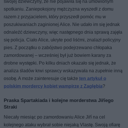
swojej dziewczyny, że nie pojawiła się na umówionym
spotkaniu. Zaniepokojony mężczyzna wyszedł z domu
razem z przyjacielem, który przyszedł pomóc mu w
poszukiwaniach zaginionej Alice. Nie udało im się jednak
odnaleźć dziewczyny, więc następnego dnia sprawą zajęła
się policja. Ciało Alice, ukryte pod liśćmi, znalazł policyjny
pies. Z początku o zabójstwo podejrzewano chłopaka
zamordowanej – wcześniej był już bowiem karany za
drobne występki. Po kilku dniach okazało się jednak, że
analiza śladów krwi sprawcy wskazywała na zupełnie inną
osobę. A może zainteresuje cię także
ten artykuł o
polskim mordercy kobiet wampirze z Zagłębia
?
Praska Spartakiada i kolejne morderstwa Jiříego
Straki
Niecały miesiąc po zamordowaniu Alice Jiří na cel
kolejnego ataku wybrał sobie niejaką Vlastę. Swoją ofiarę