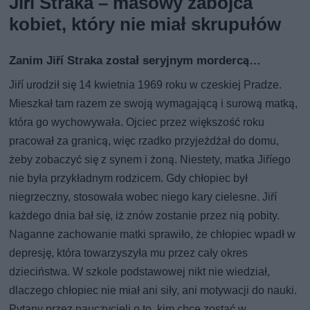
Jiří Straka – masowy zabójca
kobiet, który nie miał skrupułów
Zanim Jiří Straka został seryjnym mordercą…
Jiří urodził się 14 kwietnia 1969 roku w czeskiej Pradze.
Mieszkał tam razem ze swoją wymagającą i surową matką,
która go wychowywała. Ojciec przez większość roku
pracował za granicą, więc rzadko przyjeżdżał do domu,
żeby zobaczyć się z synem i żoną. Niestety, matka Jiříego
nie była przykładnym rodzicem. Gdy chłopiec był
niegrzeczny, stosowała wobec niego kary cielesne. Jiří
każdego dnia bał się, iż znów zostanie przez nią pobity.
Naganne zachowanie matki sprawiło, że chłopiec wpadł w
depresję, która towarzyszyła mu przez cały okres
dzieciństwa. W szkole podstawowej nikt nie wiedział,
dlaczego chłopiec nie miał ani siły, ani motywacji do nauki.
Pytany przez nauczycieli o to, kim chce zostać w