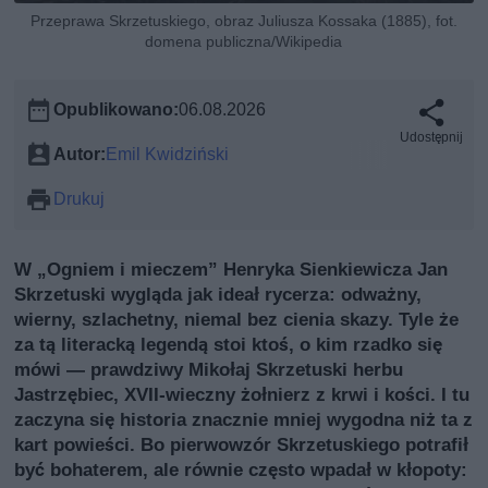
Przeprawa Skrzetuskiego, obraz Juliusza Kossaka (1885), fot.
domena publiczna/Wikipedia
Opublikowano:
06.08.2026
Udostępnij
Autor:
Emil Kwidziński
Drukuj
W „Ogniem i mieczem” Henryka Sienkiewicza Jan
Skrzetuski wygląda jak ideał rycerza: odważny,
wierny, szlachetny, niemal bez cienia skazy. Tyle że
za tą literacką legendą stoi ktoś, o kim rzadko się
mówi — prawdziwy Mikołaj Skrzetuski herbu
Jastrzębiec, XVII‑wieczny żołnierz z krwi i kości. I tu
zaczyna się historia znacznie mniej wygodna niż ta z
kart powieści. Bo pierwowzór Skrzetuskiego potrafił
być bohaterem, ale równie często wpadał w kłopoty: