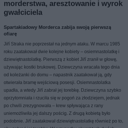
morderstwa, aresztowanie i wyrok
gwałciciela
Spartakiadowy Morderca zabija swoją pierwszą
ofiarę
Jiří Straka nie poprzestał na jednym ataku. W marcu 1985
roku zaatakował dwie kolejne kobiety – osiemnastolatkę i
dziewiętnastolatkę. Pierwszą z kobiet Jiří zranił w głowę,
używając kostki brukowej. Dziewczyna wracała tego dnia
od koleżanki do domu – napastnik zaatakował ją, gdy
otwierała bramę wejściową posesji. Osiemnastolatka
upadła, a wtedy Jiří zabrał jej torebkę. Dziewczyna szybko
oprzytomniała i rzuciła się w pogoń za złodziejem, jednak
po chwili zrezygnowała – krew spływająca z rany
uniemożliwiła jej dalszy pościg. Z drugą kobietą było
podobnie. Jiří zaatakował dziewiętnastolatkę również po to,