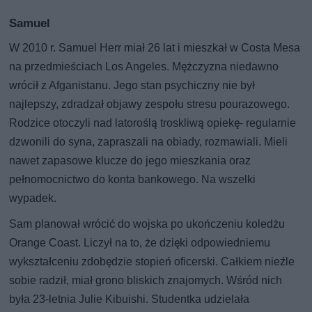
Samuel
W 2010 r. Samuel Herr miał 26 lat i mieszkał w Costa Mesa
na przedmieściach Los Angeles. Mężczyzna niedawno
wrócił z Afganistanu. Jego stan psychiczny nie był
najlepszy, zdradzał objawy zespołu stresu pourazowego.
Rodzice otoczyli nad latoroślą troskliwą opiekę- regularnie
dzwonili do syna, zapraszali na obiady, rozmawiali. Mieli
nawet zapasowe klucze do jego mieszkania oraz
pełnomocnictwo do konta bankowego. Na wszelki
wypadek.
Sam planował wrócić do wojska po ukończeniu koledżu
Orange Coast. Liczył na to, że dzięki odpowiedniemu
wykształceniu zdobędzie stopień oficerski. Całkiem nieźle
sobie radził, miał grono bliskich znajomych. Wśród nich
była 23-letnia Julie Kibuishi. Studentka udzielała