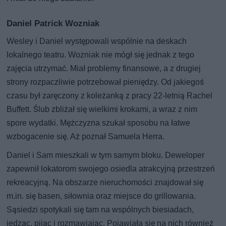
Daniel Patrick Wozniak
Wesley i Daniel występowali wspólnie na deskach
lokalnego teatru. Wozniak nie mógł się jednak z tego
zajęcia utrzymać. Miał problemy finansowe, a z drugiej
strony rozpaczliwie potrzebował pieniędzy. Od jakiegoś
czasu był zaręczony z koleżanką z pracy 22-letnią Rachel
Buffett. Ślub zbliżał się wielkimi krokami, a wraz z nim
spore wydatki. Mężczyzna szukał sposobu na łatwe
wzbogacenie się. Aż poznał Samuela Herra.
Daniel i Sam mieszkali w tym samym bloku. Deweloper
zapewnił lokatorom swojego osiedla atrakcyjną przestrzeń
rekreacyjną. Na obszarze nieruchomości znajdował się
m.in. się basen, siłownia oraz miejsce do grillowania.
Sąsiedzi spotykali się tam na wspólnych biesiadach,
jedząc, pijąc i rozmawiając. Pojawiała się na nich również