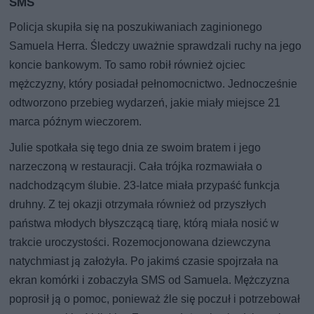
SMS
Policja skupiła się na poszukiwaniach zaginionego
Samuela Herra. Śledczy uważnie sprawdzali ruchy na jego
koncie bankowym. To samo robił również ojciec
mężczyzny, który posiadał pełnomocnictwo. Jednocześnie
odtworzono przebieg wydarzeń, jakie miały miejsce 21
marca późnym wieczorem.
Julie spotkała się tego dnia ze swoim bratem i jego
narzeczoną w restauracji. Cała trójka rozmawiała o
nadchodzącym ślubie. 23-latce miała przypaść funkcja
druhny. Z tej okazji otrzymała również od przyszłych
państwa młodych błyszczącą tiarę, którą miała nosić w
trakcie uroczystości. Rozemocjonowana dziewczyna
natychmiast ją założyła. Po jakimś czasie spojrzała na
ekran komórki i zobaczyła SMS od Samuela. Mężczyzna
poprosił ją o pomoc, ponieważ źle się poczuł i potrzebował