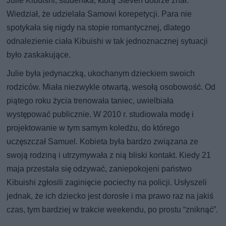
Julie Kibuishi, studentka, którą Steven dobrze znał.
Wiedział, że udzielała Samowi korepetycji. Para nie
spotykała się nigdy na stopie romantycznej, dlatego
odnalezienie ciała Kibuishi w tak jednoznacznej sytuacji
było zaskakujące.
Julie była jedynaczką, ukochanym dzieckiem swoich
rodziców. Miała niezwykle otwartą, wesołą osobowość. Od
piątego roku życia trenowała taniec, uwielbiała
występować publicznie. W 2010 r. studiowała modę i
projektowanie w tym samym koledżu, do którego
uczęszczał Samuel. Kobieta była bardzo związana ze
swoją rodziną i utrzymywała z nią bliski kontakt. Kiedy 21
maja przestała się odzywać, zaniepokojeni państwo
Kibuishi zgłosili zaginięcie pociechy na policji. Usłyszeli
jednak, że ich dziecko jest dorosłe i ma prawo raz na jakiś
czas, tym bardziej w trakcie weekendu, po prostu “zniknąć”.