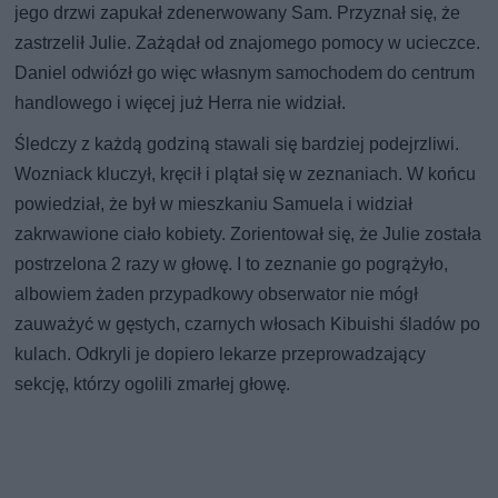
jego drzwi zapukał zdenerwowany Sam. Przyznał się, że
zastrzelił Julie. Zażądał od znajomego pomocy w ucieczce.
Daniel odwiózł go więc własnym samochodem do centrum
handlowego i więcej już Herra nie widział.
Śledczy z każdą godziną stawali się bardziej podejrzliwi.
Wozniack kluczył, kręcił i plątał się w zeznaniach. W końcu
powiedział, że był w mieszkaniu Samuela i widział
zakrwawione ciało kobiety. Zorientował się, że Julie została
postrzelona 2 razy w głowę. I to zeznanie go pogrążyło,
albowiem żaden przypadkowy obserwator nie mógł
zauważyć w gęstych, czarnych włosach Kibuishi śladów po
kulach. Odkryli je dopiero lekarze przeprowadzający
sekcję, którzy ogolili zmarłej głowę.