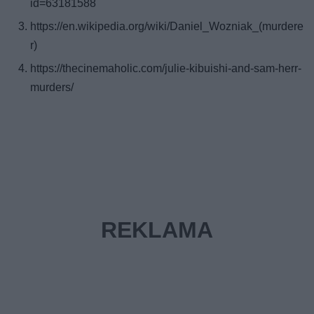
id=63181588
https://en.wikipedia.org/wiki/Daniel_Wozniak_(murdere
r)
https://thecinemaholic.com/julie-kibuishi-and-sam-herr-
murders/