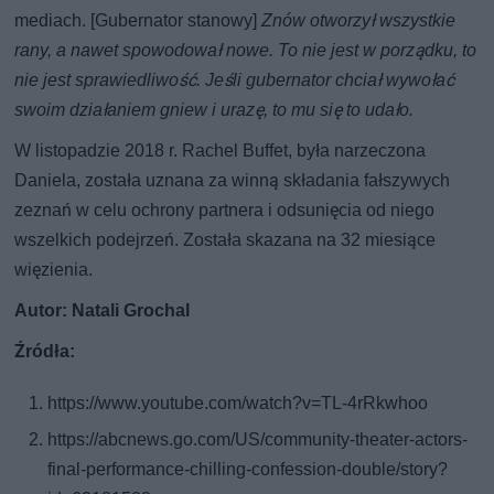
mediach. [Gubernator stanowy]
Znów otworzył wszystkie
rany, a nawet spowodował nowe. To nie jest w porządku, to
nie jest sprawiedliwość. Jeśli gubernator chciał wywołać
swoim działaniem gniew i urazę, to mu się to udało.
W listopadzie 2018 r. Rachel Buffet, była narzeczona
Daniela, została uznana za winną składania fałszywych
zeznań w celu ochrony partnera i odsunięcia od niego
wszelkich podejrzeń. Została skazana na 32 miesiące
więzienia.
Autor: Natali Grochal
Źródła:
https://www.youtube.com/watch?v=TL-4rRkwhoo
https://abcnews.go.com/US/community-theater-actors-
final-performance-chilling-confession-double/story?