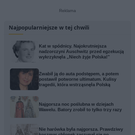
Najpopularniejsze w tej chwili
Kat w spódnicy. Najokrutniejsza
nadzorczyni Auschwitz przed egzekucją
wykrzyknęła „Niech żyje Polska!”
Zwabił ją do auta podstępem, a potem
postawił potworne ultimatum. Kulisy
tragedii, która wstrząsnęła Polską
Najgorsza noc poślubna w dziejach
Wawelu. Batory zrobił to tylko trzy razy
Nie harówka była najgorsza. Prawdziwy
koszmar chłopek zaczynał się po