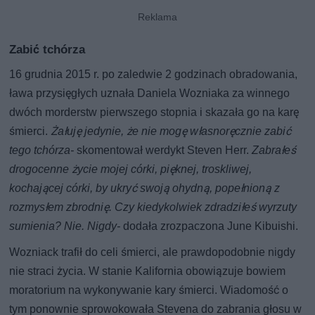
Zabić tchórza
16 grudnia 2015 r. po zaledwie 2 godzinach obradowania,
ława przysięgłych uznała Daniela Wozniaka za winnego
dwóch morderstw pierwszego stopnia i skazała go na karę
śmierci.
Żałuję jedynie, że nie mogę własnoręcznie zabić
tego tchórza-
skomentował werdykt Steven Herr.
Zabrałeś
drogocenne życie mojej córki, pięknej, troskliwej,
kochającej córki, by ukryć swoją ohydną, popełnioną z
rozmysłem zbrodnię. Czy kiedykolwiek zdradziłeś wyrzuty
sumienia? Nie. Nigdy-
dodała zrozpaczona June Kibuishi.
Wozniack trafił do celi śmierci, ale prawdopodobnie nigdy
nie straci życia. W stanie Kalifornia obowiązuje bowiem
moratorium na wykonywanie kary śmierci. Wiadomość o
tym ponownie sprowokowała Stevena do zabrania głosu w