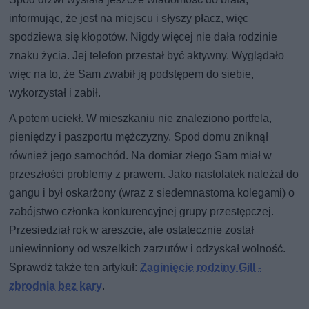
informując, że jest na miejscu i słyszy płacz, więc
spodziewa się kłopotów. Nigdy więcej nie dała rodzinie
znaku życia. Jej telefon przestał być aktywny. Wyglądało
więc na to, że Sam zwabił ją podstępem do siebie,
wykorzystał i zabił.
A potem uciekł. W mieszkaniu nie znaleziono portfela,
pieniędzy i paszportu mężczyzny. Spod domu zniknął
również jego samochód. Na domiar złego Sam miał w
przeszłości problemy z prawem. Jako nastolatek należał do
gangu i był oskarżony (wraz z siedemnastoma kolegami) o
zabójstwo członka konkurencyjnej grupy przestępczej.
Przesiedział rok w areszcie, ale ostatecznie został
uniewinniony od wszelkich zarzutów i odzyskał wolność.
Sprawdź także ten artykuł:
Zaginięcie rodziny Gill -
zbrodnia bez kary
.