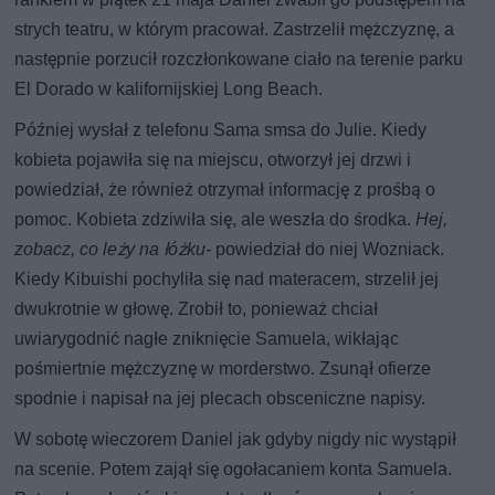
strych teatru, w którym pracował. Zastrzelił mężczyznę, a
następnie porzucił rozczłonkowane ciało na terenie parku
El Dorado w kalifornijskiej Long Beach.
Później wysłał z telefonu Sama smsa do Julie. Kiedy
kobieta pojawiła się na miejscu, otworzył jej drzwi i
powiedział, że również otrzymał informację z prośbą o
pomoc. Kobieta zdziwiła się, ale weszła do środka.
Hej,
zobacz, co leży na łóżku-
powiedział do niej Wozniack.
Kiedy Kibuishi pochyliła się nad materacem, strzelił jej
dwukrotnie w głowę. Zrobił to, ponieważ chciał
uwiarygodnić nagłe zniknięcie Samuela, wikłając
pośmiertnie mężczyznę w morderstwo. Zsunął ofierze
spodnie i napisał na jej plecach obsceniczne napisy.
W sobotę wieczorem Daniel jak gdyby nigdy nic wystąpił
na scenie. Potem zajął się ogołacaniem konta Samuela.