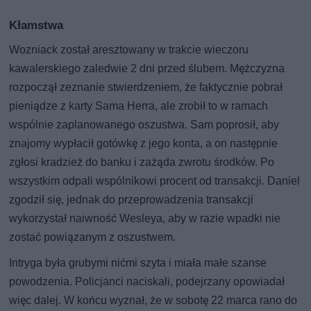
Kłamstwa
Wozniack został aresztowany w trakcie wieczoru
kawalerskiego zaledwie 2 dni przed ślubem. Mężczyzna
rozpoczął zeznanie stwierdzeniem, że faktycznie pobrał
pieniądze z karty Sama Herra, ale zrobił to w ramach
wspólnie zaplanowanego oszustwa. Sam poprosił, aby
znajomy wypłacił gotówkę z jego konta, a on następnie
zgłosi kradzież do banku i zażąda zwrotu środków. Po
wszystkim odpali wspólnikowi procent od transakcji. Daniel
zgodził się, jednak do przeprowadzenia transakcji
wykorzystał naiwność Wesleya, aby w razie wpadki nie
zostać powiązanym z oszustwem.
Intryga była grubymi nićmi szyta i miała małe szanse
powodzenia. Policjanci naciskali, podejrzany opowiadał
więc dalej. W końcu wyznał, że w sobotę 22 marca rano do