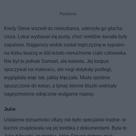
Kiedy Steve wszedł do mieszkania, uderzyła go głucha
cisza. Lokal wydawał się pusty, choć niektóre światła były
zapalone. Najgorszy widok zastał mężczyznę w sypialni-
na łóżku twarzą w dół leżało nieruchome ciało człowieka.
Nie był to jednak Samuel, ale kobieta. Jej korpus
spoczywał na materacu, ale nogi dotykały podłogi,
wyglądała więc tak, jakby klęczała. Miała spodnie
opuszczone do kolan, a tylnej stronie bluzki widniały
nagryzmolone odręcznie wulgarne napisy.
Julie
Ustalenie tożsamości ofiary nie było specjalnie trudne- w
kuchni znajdowała się jej torebka z dokumentami. Była to