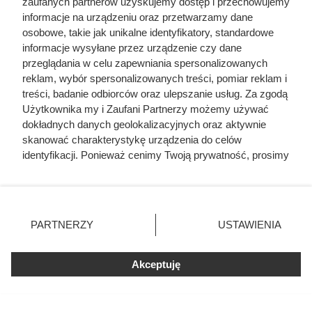
Samanta z Jasienia - wyszła tylko na pięć minut,
zaufanych partnerów uzyskujemy dostęp i przechowujemy
pod domem spotkała zabójcę
informacje na urządzeniu oraz przetwarzamy dane
osobowe, takie jak unikalne identyfikatory, standardowe
informacje wysyłane przez urządzenie czy dane
Herodot pisał o tym z przerażeniem. Każda
przeglądania w celu zapewniania spersonalizowanych
kobieta musiała zrobić to chociaż raz w życiu
reklam, wybór spersonalizowanych treści, pomiar reklam i
treści, badanie odbiorców oraz ulepszanie usług. Za zgodą
Użytkownika my i Zaufani Partnerzy możemy używać
Zamalowała niebieskim tuszem przerażający
dokładnych danych geolokalizacyjnych oraz aktywnie
wpis. Gdy agenci go odczytali, w pokoju
skanować charakterystykę urządzenia do celów
nastolatki zapadła cisza
identyfikacji. Ponieważ cenimy Twoją prywatność, prosimy
o zgodę na korzystanie z tych technologii poprzez
„Oszukali nas, wywalili na ulicę”. To były ostatnie
kliknięcie „Akceptuję”. Zgoda jest dobrowolna i zawsze
słowa 20-letniej Polki, która wyjechała do opieki
możesz ją zmienić/wycofać klikając przycisk ustawień
nad dziećmi
prywatności znajdujący się w lewym dolnym rogu strony
PARTNERZY
USTAWIENIA
. Niektóre rodzaje przetwarzania danych nie wymagają
zgody użytkownika, ale masz prawo sprzeciwić się
Akceptuję
takiemu przetwarzaniu. Preferencje będą miały
zastosowania tylko na tej witrynie.
Zapoznaj się z poniższymi informacjami, abyś mógł