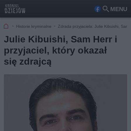
MENU
Fa
Szu
ceb
kaj
Historie kryminalne
Zdrada przyjaciela: Julie Kibuishi, Sam
ook
Julie Kibuishi, Sam Herr i
przyjaciel, który okazał
się zdrajcą