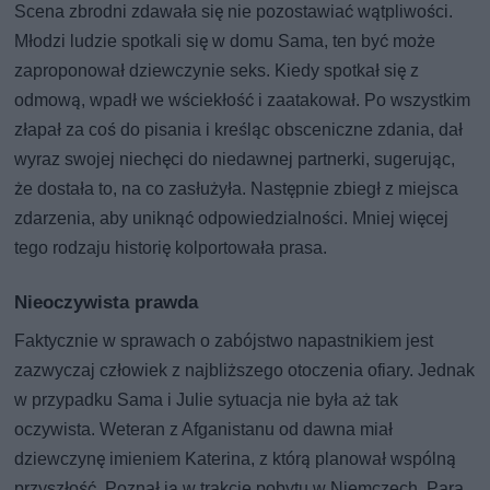
Scena zbrodni zdawała się nie pozostawiać wątpliwości.
Młodzi ludzie spotkali się w domu Sama, ten być może
zaproponował dziewczynie seks. Kiedy spotkał się z
odmową, wpadł we wściekłość i zaatakował. Po wszystkim
złapał za coś do pisania i kreśląc obsceniczne zdania, dał
wyraz swojej niechęci do niedawnej partnerki, sugerując,
że dostała to, na co zasłużyła. Następnie zbiegł z miejsca
zdarzenia, aby uniknąć odpowiedzialności. Mniej więcej
tego rodzaju historię kolportowała prasa.
Nieoczywista prawda
Faktycznie w sprawach o zabójstwo napastnikiem jest
zazwyczaj człowiek z najbliższego otoczenia ofiary. Jednak
w przypadku Sama i Julie sytuacja nie była aż tak
oczywista. Weteran z Afganistanu od dawna miał
dziewczynę imieniem Katerina, z którą planował wspólną
przyszłość. Poznał ją w trakcie pobytu w Niemczech. Para,