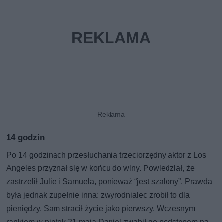
14 godzin
Po 14 godzinach przesłuchania trzeciorzędny aktor z Los
Angeles przyznał się w końcu do winy. Powiedział, że
zastrzelił Julie i Samuela, ponieważ “jest szalony”. Prawda
była jednak zupełnie inna: zwyrodnialec zrobił to dla
pieniędzy. Sam stracił życie jako pierwszy. Wczesnym
rankiem w piątek 21 maja Daniel zwabił go podstępem na