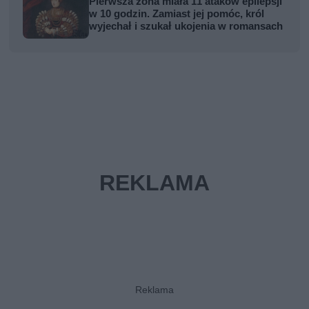
Pierwsza żona miała 11 ataków epilepsji
w 10 godzin. Zamiast jej pomóc, król
wyjechał i szukał ukojenia w romansach