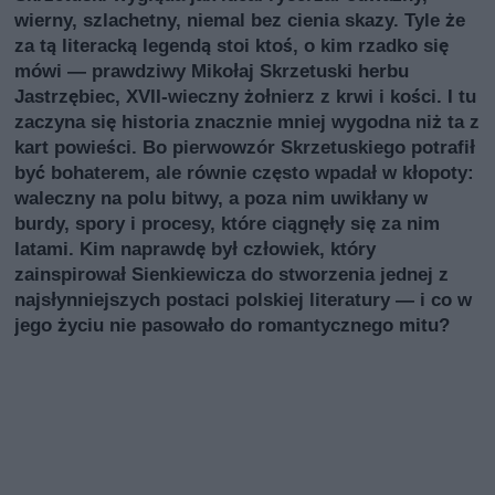
wierny, szlachetny, niemal bez cienia skazy. Tyle że
za tą literacką legendą stoi ktoś, o kim rzadko się
mówi — prawdziwy Mikołaj Skrzetuski herbu
Jastrzębiec, XVII‑wieczny żołnierz z krwi i kości. I tu
zaczyna się historia znacznie mniej wygodna niż ta z
kart powieści. Bo pierwowzór Skrzetuskiego potrafił
być bohaterem, ale równie często wpadał w kłopoty:
waleczny na polu bitwy, a poza nim uwikłany w
burdy, spory i procesy, które ciągnęły się za nim
latami. Kim naprawdę był człowiek, który
zainspirował Sienkiewicza do stworzenia jednej z
najsłynniejszych postaci polskiej literatury — i co w
jego życiu nie pasowało do romantycznego mitu?