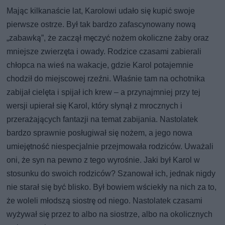
Mając kilkanaście lat, Karolowi udało się kupić swoje
pierwsze ostrze. Był tak bardzo zafascynowany nową
„zabawką”, że zaczął męczyć nożem okoliczne żaby oraz
mniejsze zwierzęta i owady. Rodzice czasami zabierali
chłopca na wieś na wakacje, gdzie Karol potajemnie
chodził do miejscowej rzeźni. Właśnie tam na ochotnika
zabijał cielęta i spijał ich krew – a przynajmniej przy tej
wersji upierał się Karol, który słynął z mrocznych i
przerażających fantazji na temat zabijania. Nastolatek
bardzo sprawnie posługiwał się nożem, a jego nowa
umiejętność niespecjalnie przejmowała rodziców. Uważali
oni, że syn na pewno z tego wyrośnie. Jaki był Karol w
stosunku do swoich rodziców? Szanował ich, jednak nigdy
nie starał się być blisko. Był bowiem wściekły na nich za to,
że woleli młodszą siostrę od niego. Nastolatek czasami
wyżywał się przez to albo na siostrze, albo na okolicznych