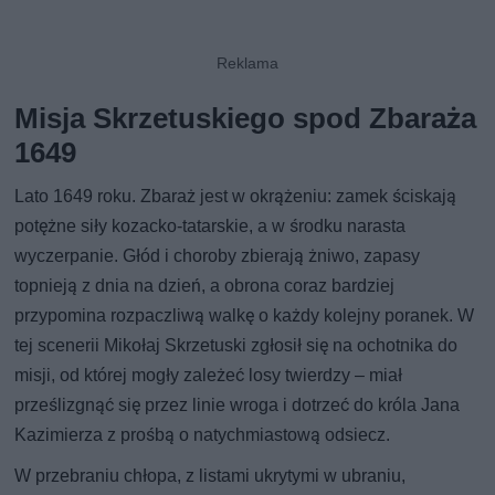
Misja Skrzetuskiego spod Zbaraża
1649
Lato 1649 roku. Zbaraż jest w okrążeniu: zamek ściskają
potężne siły kozacko-tatarskie, a w środku narasta
wyczerpanie. Głód i choroby zbierają żniwo, zapasy
topnieją z dnia na dzień, a obrona coraz bardziej
przypomina rozpaczliwą walkę o każdy kolejny poranek. W
tej scenerii Mikołaj Skrzetuski zgłosił się na ochotnika do
misji, od której mogły zależeć losy twierdzy – miał
prześlizgnąć się przez linie wroga i dotrzeć do króla Jana
Kazimierza z prośbą o natychmiastową odsiecz.
W przebraniu chłopa, z listami ukrytymi w ubraniu,