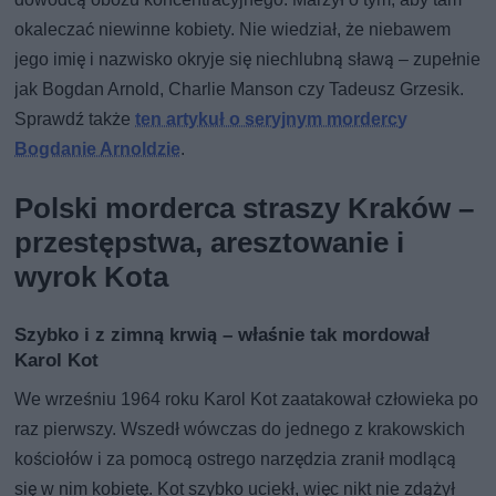
okaleczać niewinne kobiety. Nie wiedział, że niebawem
jego imię i nazwisko okryje się niechlubną sławą – zupełnie
jak Bogdan Arnold, Charlie Manson czy Tadeusz Grzesik.
Sprawdź także
ten artykuł o seryjnym mordercy
Bogdanie Arnoldzie
.
Polski morderca straszy Kraków –
przestępstwa, aresztowanie i
wyrok Kota
Szybko i z zimną krwią – właśnie tak mordował
Karol Kot
We wrześniu 1964 roku Karol Kot zaatakował człowieka po
raz pierwszy. Wszedł wówczas do jednego z krakowskich
kościołów i za pomocą ostrego narzędzia zranił modlącą
się w nim kobietę. Kot szybko uciekł, więc nikt nie zdążył