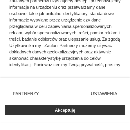
zaufanych partnerów uzyskujemy dostęp i przechowujemy
informacje na urządzeniu oraz przetwarzamy dane
osobowe, takie jak unikalne identyfikatory, standardowe
informacje wysyłane przez urządzenie czy dane
przeglądania w celu zapewniania spersonalizowanych
reklam, wybór spersonalizowanych treści, pomiar reklam i
treści, badanie odbiorców oraz ulepszanie usług. Za zgodą
Użytkownika my i Zaufani Partnerzy możemy używać
dokładnych danych geolokalizacyjnych oraz aktywnie
skanować charakterystykę urządzenia do celów
identyfikacji. Ponieważ cenimy Twoją prywatność, prosimy
o zgodę na korzystanie z tych technologii poprzez
kliknięcie „Akceptuję”. Zgoda jest dobrowolna i zawsze
możesz ją zmienić/wycofać klikając przycisk ustawień
prywatności znajdujący się w lewym dolnym rogu strony
PARTNERZY
USTAWIENIA
. Niektóre rodzaje przetwarzania danych nie wymagają
zgody użytkownika, ale masz prawo sprzeciwić się
Akceptuję
takiemu przetwarzaniu. Preferencje będą miały
zastosowania tylko na tej witrynie.
Zapoznaj się z poniższymi informacjami, abyś mógł