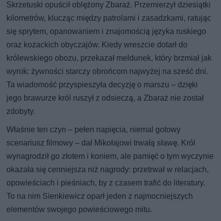
Skrzetuski opuścił oblężony Zbaraż. Przemierzył dziesiątki
kilometrów, klucząc między patrolami i zasadzkami, ratując
się sprytem, opanowaniem i znajomością języka ruskiego
oraz kozackich obyczajów. Kiedy wreszcie dotarł do
królewskiego obozu, przekazał meldunek, który brzmiał jak
wyrok: żywności starczy obrońcom najwyżej na sześć dni.
Ta wiadomość przyspieszyła decyzję o marszu – dzięki
jego brawurze król ruszył z odsieczą, a Zbaraż nie został
zdobyty.
Właśnie ten czyn – pełen napięcia, niemal gotowy
scenariusz filmowy – dał Mikołajowi trwałą sławę. Król
wynagrodził go złotem i koniem, ale pamięć o tym wyczynie
okazała się cenniejsza niż nagrody: przetrwał w relacjach,
opowieściach i pieśniach, by z czasem trafić do literatury.
To na nim Sienkiewicz oparł jeden z najmocniejszych
elementów swojego powieściowego mitu.