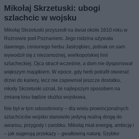
Mikołaj Skrzetuski: ubogi
szlachcic w wojsku
Mikołaj Skrzetuski przyszedł na świat około 1610 roku w
Rożnowie pod Poznaniem. Jego rodzina używała
dawnego, cenionego herbu Jastrzębiec, jednak on sam
wywodził się z niezamożnej, wielkopolskiej linii
szlacheckiej. Ojca stracił wcześnie, a dom nie dysponował
większym majątkiem. W epoce, gdy herb potrafił otwierać
drzwi do kariery, lecz nie zapewniał jeszcze dostatku,
młody Skrzetuski uznał, że najlepszym sposobem na
zmianę losu będzie służba wojskowa.
Nie był w tym odosobniony – dla wielu prowincjonalnych
szlachciców wojsko stanowiło jedyną realną drogę do
awansu, przygody i zarobku. Mikołaj miał energię, ambicję i
– jak sugerują przekazy – gwałtowną naturę. Szybko