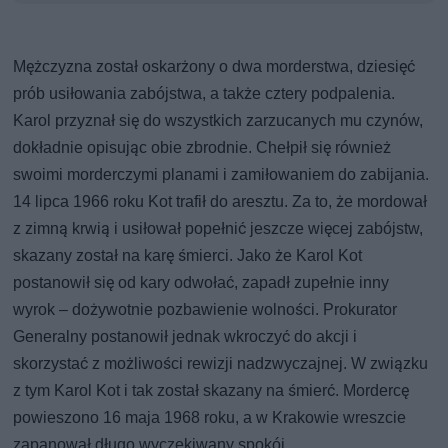
Mężczyzna został oskarżony o dwa morderstwa, dziesięć
prób usiłowania zabójstwa, a także cztery podpalenia.
Karol przyznał się do wszystkich zarzucanych mu czynów,
dokładnie opisując obie zbrodnie. Chełpił się również
swoimi morderczymi planami i zamiłowaniem do zabijania.
14 lipca 1966 roku Kot trafił do aresztu. Za to, że mordował
z zimną krwią i usiłował popełnić jeszcze więcej zabójstw,
skazany został na karę śmierci. Jako że Karol Kot
postanowił się od kary odwołać, zapadł zupełnie inny
wyrok – dożywotnie pozbawienie wolności. Prokurator
Generalny postanowił jednak wkroczyć do akcji i
skorzystać z możliwości rewizji nadzwyczajnej. W związku
z tym Karol Kot i tak został skazany na śmierć. Mordercę
powieszono 16 maja 1968 roku, a w Krakowie wreszcie
zapanował długo wyczekiwany spokój.