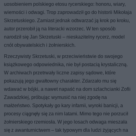
uosobieniem polskiego etosu rycerskiego: honoru, wiary,
wierności i odwagi. Trop zaprowadził go do historii Mikołaja
Skrzetuskiego. Zamiast jednak odtwarzać ją krok po kroku,
autor przerobił ją na literacki wzorzec. W ten sposób
narodził się Jan Skrzetuski – nieskazitelny rycerz, model
cnót obywatelskich i żołnierskich.
Rzeczywisty Skrzetuski, w przeciwieństwie do swojego
książkowego odpowiednika, nie był postacią krystaliczną.
W archiwach przetrwały liczne zapisy sądowe, które
pokazują jego gwałtowny charakter. Zdarzało mu się
wdawać w bójki, a nawet napaść na dom szlachcianki Zofii
Zawadzkiej, próbując wymusić na niej zgodę na
małżeństwo. Spotykały go kary infamii, wyroki banicji, a
procesy ciągnęły się za nim latami. Mimo tego nie porzucił
żołnierskiego rzemiosła. W jego losach odwaga mieszała
się z awanturnictwem – tak typowym dla ludzi żyjących na