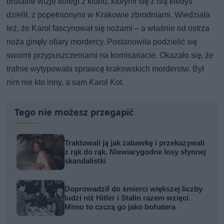
brutalne wizje kolegi z klubu, którymi się z nią kiedyś
dzielił, z popełnionymi w Krakowie zbrodniami. Wiedziała
też, że Karol fascynował się nożami – a właśnie od ostrza
noża ginęły ofiary mordercy. Postanowiła podzielić się
swoimi przypuszczeniami na komisariacie. Okazało się, że
trafnie wytypowała sprawcę krakowskich morderstw. Był
nim nie kto inny, a sam Karol Kot.
Tego nie możesz przegapić
Traktowali ją jak zabawkę i przekazywali
z rąk do rąk. Niewiarygodne losy słynnej
skandalistki
Doprowadził do śmierci większej liczby
ludzi niż Hitler i Stalin razem wzięci.
Mimo to czczą go jako bohatera