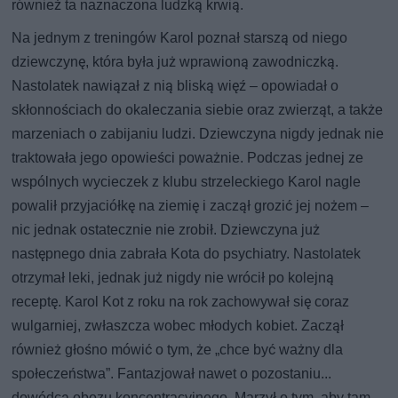
również ta naznaczona ludzką krwią.
Na jednym z treningów Karol poznał starszą od niego
dziewczynę, która była już wprawioną zawodniczką.
Nastolatek nawiązał z nią bliską więź – opowiadał o
skłonnościach do okaleczania siebie oraz zwierząt, a także
marzeniach o zabijaniu ludzi. Dziewczyna nigdy jednak nie
traktowała jego opowieści poważnie. Podczas jednej ze
wspólnych wycieczek z klubu strzeleckiego Karol nagle
powalił przyjaciółkę na ziemię i zaczął grozić jej nożem –
nic jednak ostatecznie nie zrobił. Dziewczyna już
następnego dnia zabrała Kota do psychiatry. Nastolatek
otrzymał leki, jednak już nigdy nie wrócił po kolejną
receptę. Karol Kot z roku na rok zachowywał się coraz
wulgarniej, zwłaszcza wobec młodych kobiet. Zaczął
również głośno mówić o tym, że „chce być ważny dla
społeczeństwa”. Fantazjował nawet o pozostaniu...
dowódcą obozu koncentracyjnego. Marzył o tym, aby tam