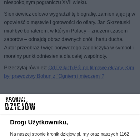
niespokojnym pograniczu XVII wieku.
Sienkiewicz celowo wygładził tę biografię, zamieniając ją w
opowieść o męstwie i gotowości do ofiary. Jan Skrzetuski
miał być bohaterem, w którym Polacy – znużeni czasem
zaborów – odnajdą obraz dawnych cnót i hartu ducha.
Autor przeobraził więc porywczego zagończyka w symbol i
moralny punkt odniesienia dla całej wspólnoty.
Przeczytaj również:
Od Dzikich Pól po filmowe ekrany. Kim
był prawdziwy Bohun z "Ogniem i mieczem"?
Drogi Użytkowniku,
Na naszej stronie kronikidziejow.pl, my oraz naszych 1162