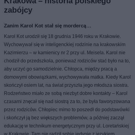
Krakowa – historia polskiego
zabójcy
Zanim Karol Kot stał się mordercą…
Karol Kot urodził się 18 grudnia 1946 roku w Krakowie.
Wychowywał się w inteligenckiej rodzinie na krakowskim
Kazimierzu – w kamienicy nr 2 przy ul. Meisela. Karol nie
chodził do przedszkola, ponieważ rodziców stać było na to,
aby uczyć go samodzielnie. Chłopca, między pracą a
domowymi obowiązkami, wychowywała matka. Kiedy Karol
skończył osiem lat, na świat przyszła jego młodsza siostra.
Rodzeństwo miało ze sobą niezbyt dobre kontakty – Karol
czasami znęcał się nad siostrą za to, że była faworyzowana
przez rodziców. Chłopiec mimo to poszedł do podstawówki
i skończył ją bez większych problemów, a później zaczął
edukację w technikum energetycznym przy ul. Loretańskiej
w Krakowie. Tam nie radził sobie jedynie z językiem