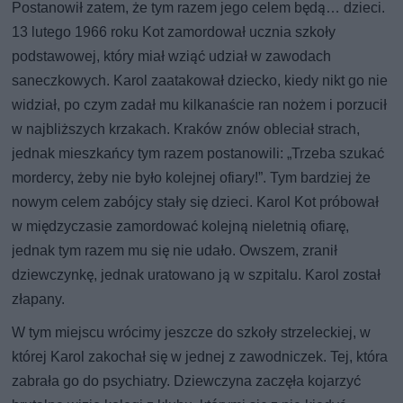
Postanowił zatem, że tym razem jego celem będą… dzieci.
13 lutego 1966 roku Kot zamordował ucznia szkoły
podstawowej, który miał wziąć udział w zawodach
saneczkowych. Karol zaatakował dziecko, kiedy nikt go nie
widział, po czym zadał mu kilkanaście ran nożem i porzucił
w najbliższych krzakach. Kraków znów obleciał strach,
jednak mieszkańcy tym razem postanowili: „Trzeba szukać
mordercy, żeby nie było kolejnej ofiary!”. Tym bardziej że
nowym celem zabójcy stały się dzieci. Karol Kot próbował
w międzyczasie zamordować kolejną nieletnią ofiarę,
jednak tym razem mu się nie udało. Owszem, zranił
dziewczynkę, jednak uratowano ją w szpitalu. Karol został
złapany.
W tym miejscu wrócimy jeszcze do szkoły strzeleckiej, w
której Karol zakochał się w jednej z zawodniczek. Tej, która
zabrała go do psychiatry. Dziewczyna zaczęła kojarzyć