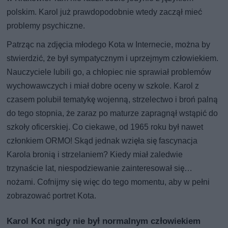
polskim. Karol już prawdopodobnie wtedy zaczął mieć
problemy psychiczne.
Patrząc na zdjęcia młodego Kota w Internecie, można by
stwierdzić, że był sympatycznym i uprzejmym człowiekiem.
Nauczyciele lubili go, a chłopiec nie sprawiał problemów
wychowawczych i miał dobre oceny w szkole. Karol z
czasem polubił tematykę wojenną, strzelectwo i broń palną
do tego stopnia, że zaraz po maturze zapragnął wstąpić do
szkoły oficerskiej. Co ciekawe, od 1965 roku był nawet
członkiem ORMO! Skąd jednak wzięła się fascynacja
Karola bronią i strzelaniem? Kiedy miał zaledwie
trzynaście lat, niespodziewanie zainteresował się…
nożami. Cofnijmy się więc do tego momentu, aby w pełni
zobrazować portret Kota.
Karol Kot nigdy nie był normalnym człowiekiem