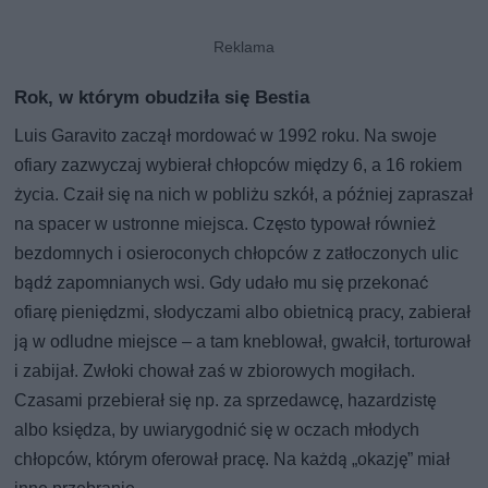
Rok, w którym obudziła się Bestia
Luis Garavito zaczął mordować w 1992 roku. Na swoje
ofiary zazwyczaj wybierał chłopców między 6, a 16 rokiem
życia. Czaił się na nich w pobliżu szkół, a później zapraszał
na spacer w ustronne miejsca. Często typował również
bezdomnych i osieroconych chłopców z zatłoczonych ulic
bądź zapomnianych wsi. Gdy udało mu się przekonać
ofiarę pieniędzmi, słodyczami albo obietnicą pracy, zabierał
ją w odludne miejsce – a tam kneblował, gwałcił, torturował
i zabijał. Zwłoki chował zaś w zbiorowych mogiłach.
Czasami przebierał się np. za sprzedawcę, hazardzistę
albo księdza, by uwiarygodnić się w oczach młodych
chłopców, którym oferował pracę. Na każdą „okazję” miał