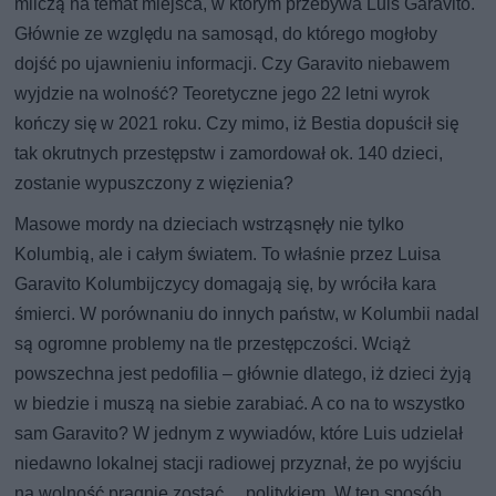
milczą na temat miejsca, w którym przebywa Luis Garavito.
Głównie ze względu na samosąd, do którego mogłoby
dojść po ujawnieniu informacji. Czy Garavito niebawem
wyjdzie na wolność? Teoretyczne jego 22 letni wyrok
kończy się w 2021 roku. Czy mimo, iż Bestia dopuścił się
tak okrutnych przestępstw i zamordował ok. 140 dzieci,
zostanie wypuszczony z więzienia?
Masowe mordy na dzieciach wstrząsnęły nie tylko
Kolumbią, ale i całym światem. To właśnie przez Luisa
Garavito Kolumbijczycy domagają się, by wróciła kara
śmierci. W porównaniu do innych państw, w Kolumbii nadal
są ogromne problemy na tle przestępczości. Wciąż
powszechna jest pedofilia – głównie dlatego, iż dzieci żyją
w biedzie i muszą na siebie zarabiać. A co na to wszystko
sam Garavito? W jednym z wywiadów, które Luis udzielał
niedawno lokalnej stacji radiowej przyznał, że po wyjściu
na wolność pragnie zostać… politykiem. W ten sposób