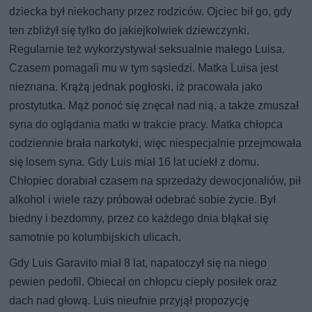
dziecka był niekochany przez rodziców. Ojciec bił go, gdy
ten zbliżył się tylko do jakiejkolwiek dziewczynki.
Regularnie też wykorzystywał seksualnie małego Luisa.
Czasem pomagali mu w tym sąsiedzi. Matka Luisa jest
nieznana. Krążą jednak pogłoski, iż pracowała jako
prostytutka. Mąż ponoć się znęcał nad nią, a także zmuszał
syna do oglądania matki w trakcie pracy. Matka chłopca
codziennie brała narkotyki, więc niespecjalnie przejmowała
się losem syna. Gdy Luis miał 16 lat uciekł z domu.
Chłopiec dorabiał czasem na sprzedaży dewocjonaliów, pił
alkohol i wiele razy próbował odebrać sobie życie. Był
biedny i bezdomny, przez co każdego dnia błąkał się
samotnie po kolumbijskich ulicach.
Gdy Luis Garavito miał 8 lat, napatoczył się na niego
pewien pedofil. Obiecał on chłopcu ciepły posiłek oraz
dach nad głową. Luis nieufnie przyjął propozycję