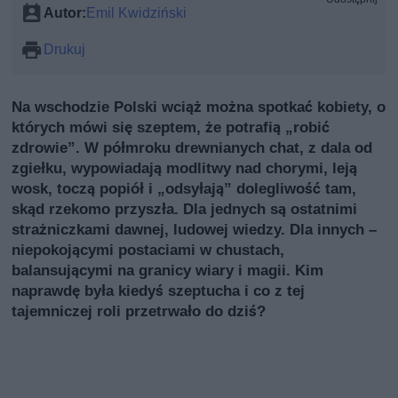
Autor:
Emil Kwidziński
Drukuj
Na wschodzie Polski wciąż można spotkać kobiety, o
których mówi się szeptem, że potrafią „robić
zdrowie”. W półmroku drewnianych chat, z dala od
zgiełku, wypowiadają modlitwy nad chorymi, leją
wosk, toczą popiół i „odsyłają” dolegliwość tam,
skąd rzekomo przyszła. Dla jednych są ostatnimi
strażniczkami dawnej, ludowej wiedzy. Dla innych –
niepokojącymi postaciami w chustach,
balansującymi na granicy wiary i magii. Kim
naprawdę była kiedyś szeptucha i co z tej
tajemniczej roli przetrwało do dziś?