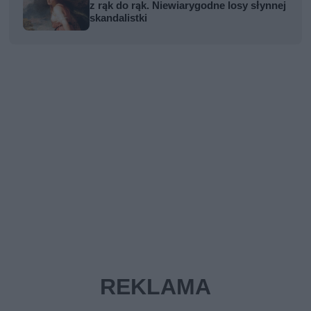
z rąk do rąk. Niewiarygodne losy słynnej
skandalistki