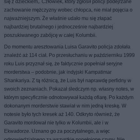
się z dzieckiem,. Człowiek, który zgłosił policji podejrzane
zachowanie mężczyzny wobec chłopca, nie miał pojęcia o
najważniejszym. Że właśnie udało mu się złapać
najbardziej brutalnego i jednocześnie najbardziej
poszukiwanego zabójcę w całej Kolumbii.
Do momentu aresztowania Luisa Garavito policja zdołała
znaleźć aż 114 ciał. Po przesłuchaniu w październiku 1999
roku Luis przyznał się, że faktycznie popełniał seryjne
morderstwa – podobnie, jak indyjski Kampatimar
Shankariya. Z tą różnicą, że Luis był naprawdę perfidny w
swoich zeznaniach. Pokazał śledczym np. własny notes, w
którym specyficznie odnotowywał każdą ofiarę. Po każdym
dokonanym morderstwie stawiał w nim jedną kreskę. W
notesie było tych kresek aż 140. Odkryto również, że
Garavito mordował nie tylko w Kolumbii, ale i w
Ekwadorze. Uznano go za poczytalnego, a więc
odpowiedzialnego za wszystkie popełnione czyny. Nie