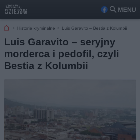
MENU
Fa
Szu
ceb
kaj
Historie kryminalne
Luis Garavito – Bestia z Kolumbii
ook
Luis Garavito – seryjny
morderca i pedofil, czyli
Bestia z Kolumbii