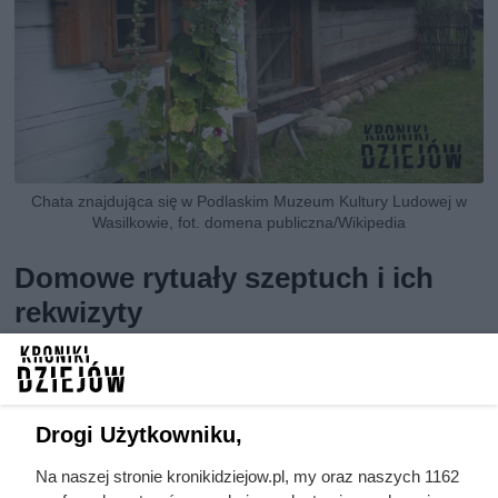
Chata znajdująca się w Podlaskim Muzeum Kultury Ludowej w
Wasilkowie, fot. domena publiczna/Wikipedia
Domowe rytuały szeptuch i ich
rekwizyty
„Apteka nie jest mi potrzebna, bo wszystko mam pod ręką”
– mówią szeptuchy. W ich domowym „zestawie” leczniczym
są rzeczy zwyczajne: wosk pszczeli, drzewny popiół, lniane
Drogi Użytkowniku,
pakuły, owcza wełna, chleb oraz woda święcona. Nic nie
jest tu przypadkowe – każdy przedmiot niesie znaczenie.
Na naszej stronie kronikidziejow.pl, my oraz naszych 1162