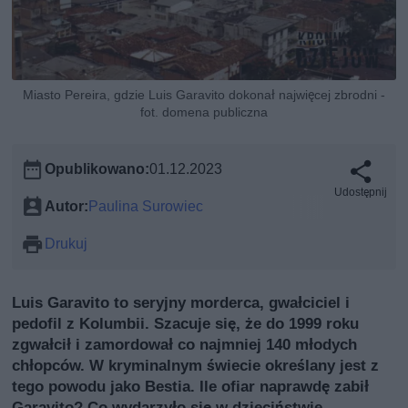
Miasto Pereira, gdzie Luis Garavito dokonał najwięcej zbrodni -
fot. domena publiczna
Opublikowano:
01.12.2023
Udostępnij
Autor:
Paulina Surowiec
Drukuj
Luis Garavito to seryjny morderca, gwałciciel i
pedofil z Kolumbii. Szacuje się, że do 1999 roku
zgwałcił i zamordował co najmniej 140 młodych
chłopców. W kryminalnym świecie określany jest z
tego powodu jako Bestia. Ile ofiar naprawdę zabił
Garavito? Co wydarzyło się w dzieciństwie