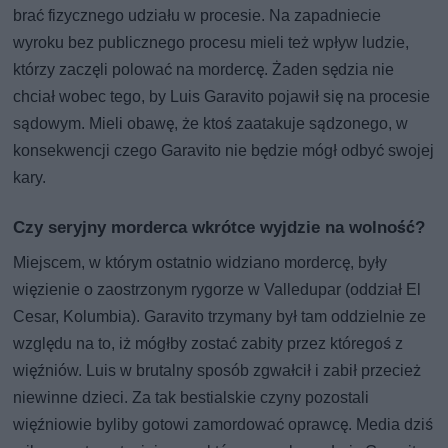
brać fizycznego udziału w procesie. Na zapadniecie
wyroku bez publicznego procesu mieli też wpływ ludzie,
którzy zaczęli polować na mordercę. Żaden sędzia nie
chciał wobec tego, by Luis Garavito pojawił się na procesie
sądowym. Mieli obawę, że ktoś zaatakuje sądzonego, w
konsekwencji czego Garavito nie będzie mógł odbyć swojej
kary.
Czy seryjny morderca wkrótce wyjdzie na wolność?
Miejscem, w którym ostatnio widziano mordercę, były
więzienie o zaostrzonym rygorze w Valledupar (oddział El
Cesar, Kolumbia). Garavito trzymany był tam oddzielnie ze
względu na to, iż mógłby zostać zabity przez któregoś z
więźniów. Luis w brutalny sposób zgwałcił i zabił przecież
niewinne dzieci. Za tak bestialskie czyny pozostali
więźniowie byliby gotowi zamordować oprawcę. Media dziś