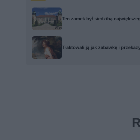
Ten zamek był siedzibą największe
Traktowali ją jak zabawkę i przekaz