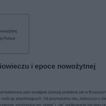
nowożytnej
ej Polsce
owieczu i epoce nowożytnej
ył traktowany jako występek (zresztą podobnie jak w Bizancjum 
o osób go popełniających. Od przymykania oka, zwłaszcza u ni
erium, rozróżniającym „dobre” i „złe” spółkowanie był jego cel