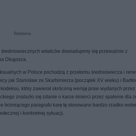
 średniowiecznych władców dowiadujemy się przeważnie z
ana Długosza.
ksualnych w Polsce pochodzą z przełomu średniowiecza i rene
nicy jak Stanisław ze Skarbimierza (początek XV wieku) i Bartło
m kodeksu, który zawierał skróconą wersję praw wydanych przez
kiego znalazło się zdanie o karze śmierci przez spalenie dla zo
nie brzmiącego paragrafu karę tę stosowano bardzo rzadko wob
łecznej i konkretnej sytuacji.