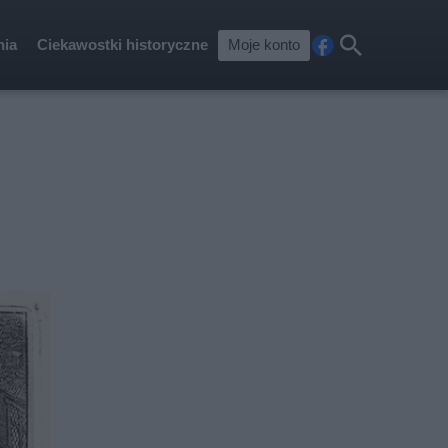
nia
Ciekawostki historyczne
Moje konto
Fa
Szu
ceb
kaj
ook