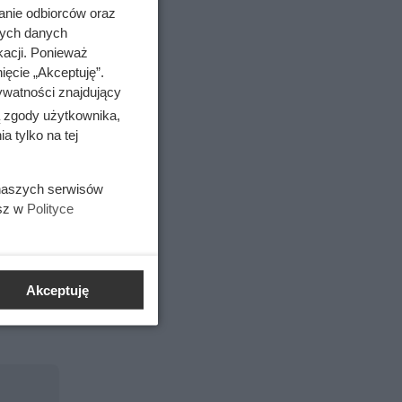
 450) W
anie odbiorców oraz
nych danych
ilotyny
kacji. Ponieważ
ięcie „Akceptuję”.
się
ywatności znajdujący
ą zgody użytkownika,
 tylko na tej
 naszych serwisów
esz w
Polityce
nie
tępione
Akceptuję
y