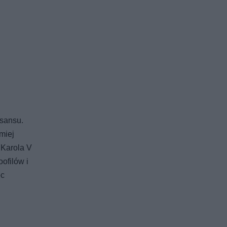
sansu.
miej
 Karola V
ofilów i
ec