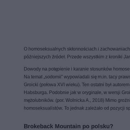
O homoseksualnych skłonnościach i zachowaniach
późniejszych źródeł. Przede wszystkim z kroniki J
Dowody na potępienie i karanie stosunków homose
Na temat „sodomii” wypowiadali się m.in. tacy praw
Groicki (połowa XVI wieku). Ten ostatni był autore
Habsburga. Podobnie jak w oryginale, w wersji Groic
mężolubników. (por. Wolnicka A., 2018) Mimo groź
homoseksualistów. To jednak zależało od pozycji spo
Brokeback Mountain po polsku?