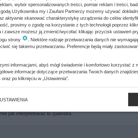
omity” na stosie miało miejsce 1784 roku. (Crompton L., 2009:
klam, wybór spersonalizowanych treści, pomiar reklam i treści, bad
ałt i morderstwo na chłopcu niż sam fakt, że był to czyn
 zgodą Użytkownika my i Zaufani Partnerzy możemy używać dokład
e na stosie było już odbierane jako przeżytek. Wprowadzenie g
az aktywnie skanować charakterystykę urządzenia do celów identyfi
ść, prosimy o zgodę na korzystanie z tych technologii poprzez klikn
ie ku bardziej humanitarnym formom egzekucji (gilotyna stała 
a i zawsze możesz ją zmienić/wycofać klikając przycisk ustawień pr
zabitych).
ogu strony
. Niektóre rodzaje przetwarzania danych nie wymagaj
iwić się takiemu przetwarzaniu. Preferencje będą miały zastosowania
estępstwo w dawnej Polsce
szymi informacjami, abyś mógł świadomie i komfortowo korzystać z
gółowe informacje dotyczące przetwarzania Twoich danych znajdzi
dle”
s
oraz po kliknięciu w „Ustawienia”.
iowiecznej homoseksualizm był traktowany w sposób szczegól
ie Słowian obejmowały zachowania nieheteronormatywne i były 
USTAWIENIA
ny istniała instytucja adelphopoiesis – ślubów braterskich międz
ie jak interpretować to zjawisko.