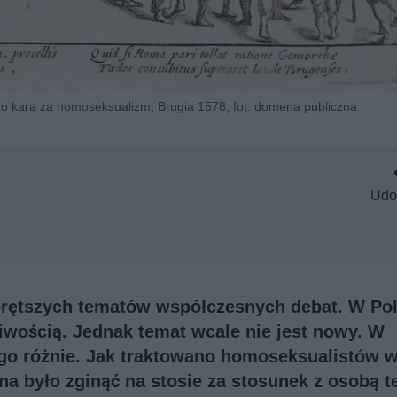
ko kara za homoseksualizm, Brugia 1578, fot. domena publiczna
Udo
rętszych tematów współczesnych debat. W Po
iwością. Jednak temat wcale nie jest nowy. W
go różnie. Jak traktowano homoseksualistów 
a było zginąć na stosie za stosunek z osobą t