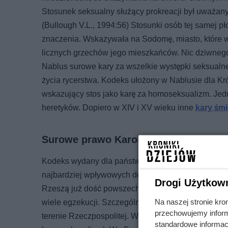
Stosunek seksualny służący prokreacji był uważany 
(Bullough V.L., 1994:56) Stosunki osób tej samej pł
znaczenia. Wskazywała na Sodomę, miasto, które we
licznych grzechów jego mieszkańców. Nic dziwnego,
Nablus surowe kary za wszelkie występki seksualne
życia rycerstwa. Kodeks ułożony w Nablusie dla Kr
wskazujący stos jako karę za homoseksualizm. Jed
heretyków. Dopiero w XIV i XV wieku inne
kary śmi
Surowe prawo Karola V Habsburga
Kodeks wydany dla państw Rzeszy w 1532 roku prze
najbardziej wpływowych dokumentów sankcjonującyc
Drogi Użytkow
Rzeszą już dość powszechna, ale prawo cesarskie 
Na naszej stronie kro
wiele egzekucji. Szczególnie trudny pod tym wzglę
przechowujemy informa
terenie Rzeczpospolitej. W XVIII wieku powoli zac
standardowe informac