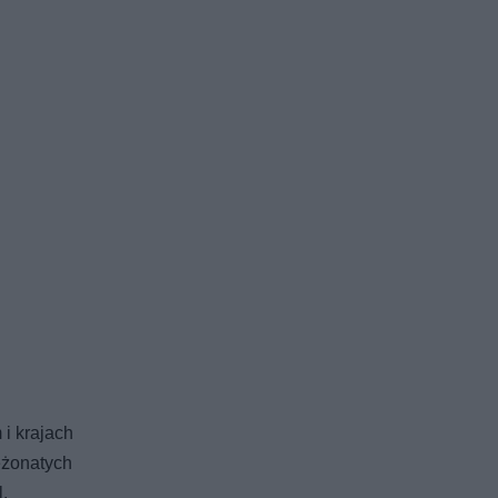
i krajach
eżonatych
.