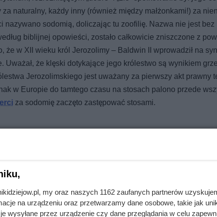
za naturalny, każdy inny (również między małżonkami!) za nien
ci nazywano sodomią, doliczając tu zoofilię. Nazwa nie jest bez
dług biblijnej opowieści, zostało całkowicie zniszczone z po
 że w XII wieku król Jerozolimy – Baldwin II wprowadził na sy
. Uważał, że klęski dotykające jego królestwo są wynikiem gr
ólestwa Jerozolimskiego jest uważany za pierwszy akt prawny t
nak w Europie do tamtego czasu na stosach palono przede wsz
erci
za sodomię zaczęto zastępować stosami.
z Karola V Habsburga, zwany potocznie Carolina, jest jednym
h palenie na stosie jako karę za sodomię. Praktyka ta była p
niku,
dodatkowo ją legitymizowało. Między XVI a XVIII wiekiem wyk
nikidziejow.pl, my oraz naszych 1162 zaufanych partnerów uzyskuje
dem był wiek XVII – co ma odzwierciedlenie również w wyrokac
cje na urządzeniu oraz przetwarzamy dane osobowe, takie jak unika
zęto wycofywać taką formę kary (co nie znaczy, że zaakceptowa
je wysyłane przez urządzenie czy dane przeglądania w celu zapewn