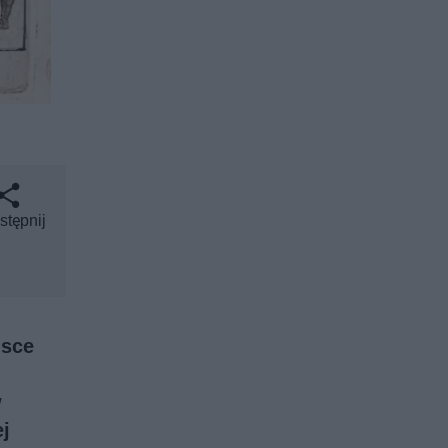
stępnij
lsce
w
ej