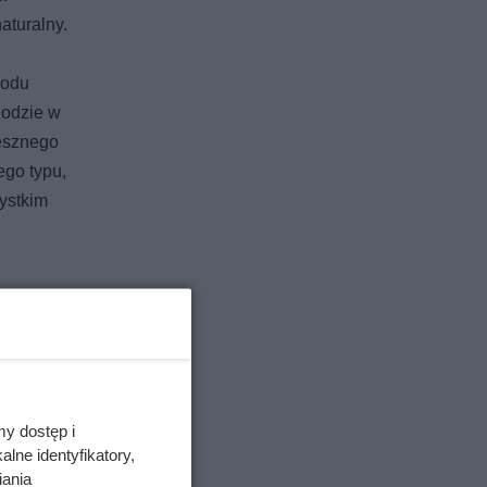
aturalny.
wodu
nodzie w
zesznego
ego typu,
ystkim
 z
oza
onano
my dostęp i
h na
lne identyfikatory,
no
iania