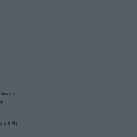
 dniami
imi
ą z nich
a