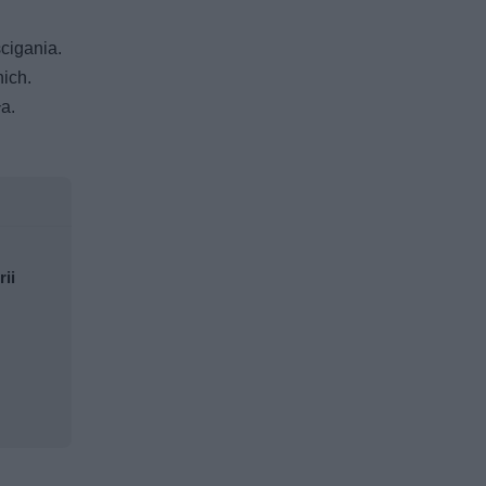
cigania.
nich.
a.
rii