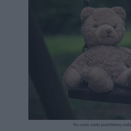
Na czele siatki pedofilskiej sta