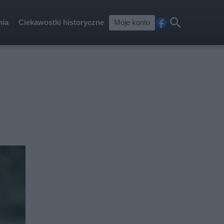
nia
Ciekawostki historyczne
Moje konto
Fa
Szu
ceb
kaj
ook