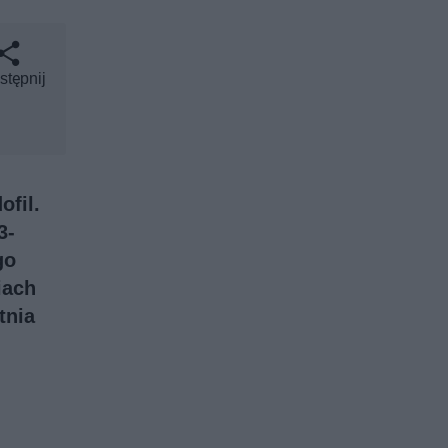
stępnij
ofil.
3-
go
iach
tnia