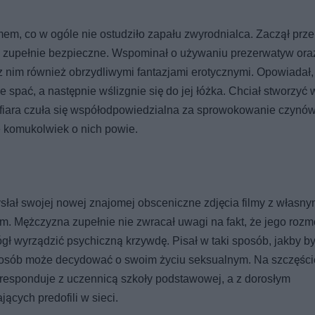
mem, co w ogóle nie ostudziło zapału zwyrodnialca. Zaczął pr
ie zupełnie bezpieczne. Wspominał o używaniu prezerwatyw ora
 z nim również obrzydliwymi fantazjami erotycznymi. Opowiadał,
e spać, a następnie wślizgnie się do jej łóżka. Chciał stworzyć
 ofiara czuła się współodpowiedzialna za sprowokowanie czynó
e komukolwiek o nich powie.
Wysłał swojej nowej znajomej obsceniczne zdjęcia filmy z własn
m. Mężczyzna zupełnie nie zwracał uwagi na fakt, że jego roz
gł wyrządzić psychiczną krzywdę. Pisał w taki sposób, jakby by
posób może decydować o swoim życiu seksualnym. Na szczęści
oresponduje z uczennicą szkoły podstawowej, a z dorosłym
ących predofili w sieci.