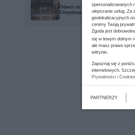
spersonalizowanych re
Odarci ze skóry, rozcięci piłą i pr
ulepszanie usług. Za
Chrystusa
geolokalizacyjnych or
cenimy Twoją prywatno
Zgoda jest dobrowoln
się w lewym dolnym r
ale masz prawo sprzec
witrynie.
Zapoznaj się z poniż
internetowych. Szcze
Prywatności i Cookie
PARTNERZY