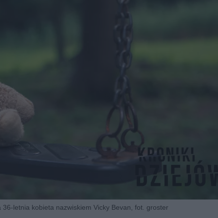
ła 36-letnia kobieta nazwiskiem Vicky Bevan, fot. groster