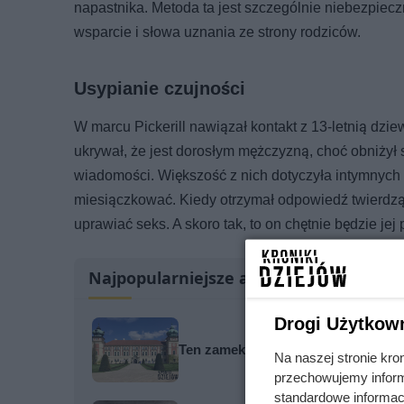
napastnika. Metoda ta jest szczególnie niebezpiecz
wsparcie i słowa uznania ze strony rodziców.
Usypianie czujności
W marcu Pickerill nawiązał kontakt z 13-letnią dzi
ukrywał, że jest dorosłym mężczyzną, choć obniżył 
wiadomości. Większość z nich dotyczyła intymnych 
miesiączkować. Kiedy otrzymał odpowiedź twierdzącą
uprawiać seks. A skoro tak, to on chętnie będzie jej
Najpopularniejsze artykuły
Drogi Użytkow
Ten zamek był siedzibą największe
Na naszej stronie kro
przechowujemy informa
standardowe informac