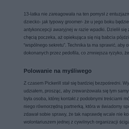
13-latka nie zareagowała na ten pomysł z entuzjaz
dziecko- jak typowy groomer- że u jego boku będz
antykoncepcji awaryjnej w razie wpadki. Dzielił się
chęcią poczeka, aż opiekująca się nią babcia pójdzi
“wspólnego sekretu”. Technika ta ma sprawić, aby
dokonanych przez pedofila, co zmniejsza ryzyko, ż
Polowanie na myśliwego
Z czasem Pickerill stał się bardziej bezpośredni. 
udziałem, prosząc, aby zrewanżowała się tym samy
była osoba, której kontakt z podobnymi treściami mó
niego równorzędną partnerką, która w świadomy s
zdawał sobie sprawy, że tak naprawdę wcale nie k
wolontariuszem jednej z cywilnych organizacji ścigaj