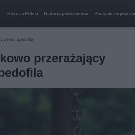
Historia Polski
Historia powszechna
Postacie i wydarze
y Bevan, pedofila
tkowo przerażający
pedofila