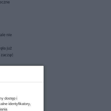
teczne
ale nie
ęła już
e zacząć
my dostęp i
lne identyfikatory,
iania