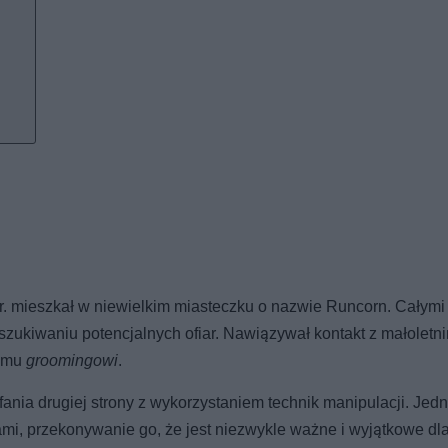
21 r. mieszkał w niewielkim miasteczku o nazwie Runcorn. Całymi
szukiwaniu potencjalnych ofiar. Nawiązywał kontakt z małoletn
nemu
groomingowi
.
nia drugiej strony z wykorzystaniem technik manipulacji. Jedn
mi, przekonywanie go, że jest niezwykle ważne i wyjątkowe dl