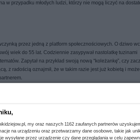
na w przypadku młodych ludzi, którzy nie mogą liczyć na dosta
ewczynką przez jedną z platform społecznościowych. O dziwo wc
swój wiek do 55 lat. Codziennie zasypywał nastolatkę tuzinami
tematów. Zapytał na przykład swoją nową “koleżankę”, czy zacz
, z radością oznajmił, że w takim razie jest już kobietą i moż
 partnerem.
niku,
go warchoła Rzeczpospolitej. Potem stał się salonem Europy
nikidziejow.pl, my oraz naszych 1162 zaufanych partnerów uzyskuje
cje na urządzeniu oraz przetwarzamy dane osobowe, takie jak unika
je wysyłane przez urządzenie czy dane przeglądania w celu zapewn