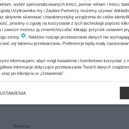
klam, wybór spersonalizowanych treści, pomiar reklam i treści, bad
zybici do krzyża głową w dół. Mroczny i krwawy koniec uczniów
 zgodą Użytkownika my i Zaufani Partnerzy możemy używać dokład
az aktywnie skanować charakterystykę urządzenia do celów identyfi
ść, prosimy o zgodę na korzystanie z tych technologii poprzez klikn
a i zawsze możesz ją zmienić/wycofać klikając przycisk ustawień pr
ogu strony
. Niektóre rodzaje przetwarzania danych nie wymagaj
iwić się takiemu przetwarzaniu. Preferencje będą miały zastosowania
szymi informacjami, abyś mógł świadomie i komfortowo korzystać z
gółowe informacje dotyczące przetwarzania Twoich danych znajdzi
s
oraz po kliknięciu w „Ustawienia”.
USTAWIENIA