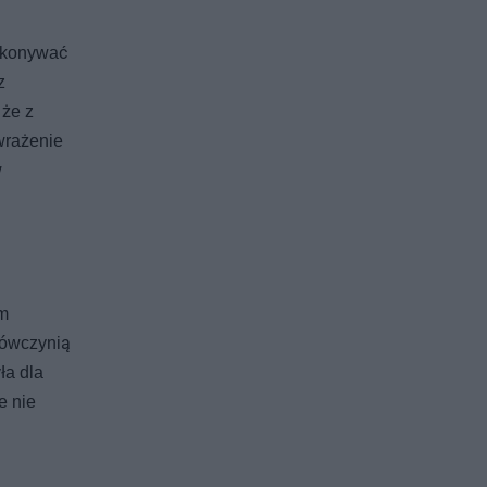
zekonywać
z
 że z
 wrażenie
w
ym
mówczynią
ła dla
e nie