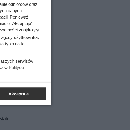
anie odbiorców oraz
nych danych
kacji. Ponieważ
ięcie „Akceptuję”.
ywatności znajdujący
ą zgody użytkownika,
 tylko na tej
 naszych serwisów
esz w
Polityce
iej
Akceptuję
tali