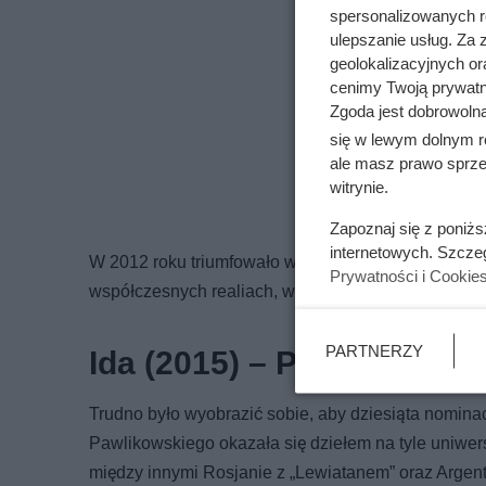
spersonalizowanych re
ulepszanie usług. Za
geolokalizacyjnych or
cenimy Twoją prywatno
Zgoda jest dobrowoln
się w lewym dolnym r
ale masz prawo sprzec
witrynie.
Zapoznaj się z poniż
internetowych. Szcze
W 2012 roku triumfowało wstrząsające „Rozstanie” 
Prywatności i Cookie
współczesnych realiach, wywarła wielkie wrażenie 
PARTNERZY
Ida (2015) – Paweł Pawli
Trudno było wyobrazić sobie, aby dziesiąta nominac
Pawlikowskiego okazała się dziełem na tyle uniwer
między innymi Rosjanie z „Lewiatanem” oraz Argenty