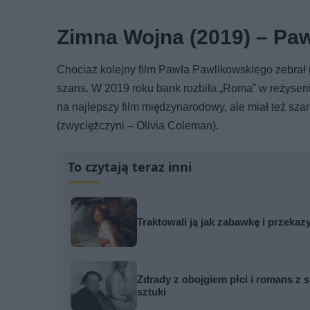
Zimna Wojna (2019) – Pa
Chociaż kolejny film Pawła Pawlikowskiego zebrał r
szans. W 2019 roku bank rozbiła „Roma” w reżyserii
na najlepszy film międzynarodowy, ale miał też szan
(zwyciężczyni – Olivia Coleman).
To czytają teraz inni
Traktowali ją jak zabawkę i przekaz
Zdrady z obojgiem płci i romans z s
sztuki