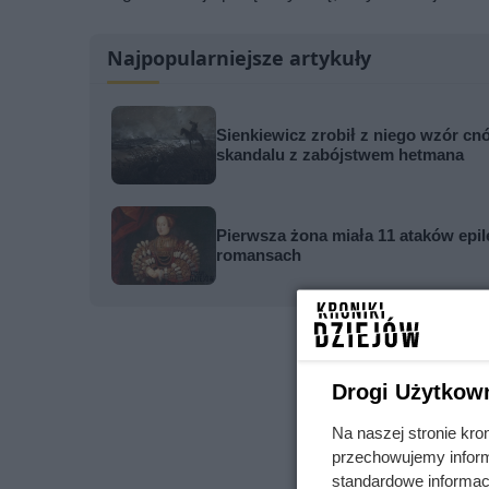
Najpopularniejsze artykuły
Sienkiewicz zrobił z niego wzór cnó
skandalu z zabójstwem hetmana
Pierwsza żona miała 11 ataków epile
romansach
Drogi Użytkow
Na naszej stronie kro
przechowujemy informa
standardowe informac