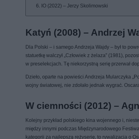
IO (2022) – Jerzy Skolimowski
Katyń (2008) – Andrzej W
Dla Polski – i samego Andrzeja Wajdy – był to powr
statuetkę walczył „Człowiek z żelaza” (1981), pozosta
w preselekcjach. Tę niekorzystną serię przerwał dop
Dzieło, oparte na powieści Andrzeja Mularczyka „P
wojny światowej, nie zdołało jednak wygrać. Oscara
W ciemności (2012) – Agn
Kolejny przykład polskiego kina wojennego i, niest
między innymi podczas Międzynarodowego Festiwal
kategorii za najlepszą reżyserię, to rywalizacja o 