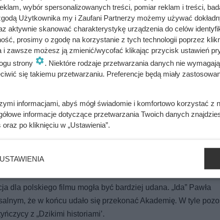
klam, wybór spersonalizowanych treści, pomiar reklam i treści, bad
 zgodą Użytkownika my i Zaufani Partnerzy możemy używać dokład
az aktywnie skanować charakterystykę urządzenia do celów identyfi
ść, prosimy o zgodę na korzystanie z tych technologii poprzez klikn
a i zawsze możesz ją zmienić/wycofać klikając przycisk ustawień pr
ogu strony
. Niektóre rodzaje przetwarzania danych nie wymagaj
iwić się takiemu przetwarzaniu. Preferencje będą miały zastosowania
szymi informacjami, abyś mógł świadomie i komfortowo korzystać z
gółowe informacje dotyczące przetwarzania Twoich danych znajdzi
z Iranu. Opowieść o małżeństwie w separacji, osadzona w bardz
s
oraz po kliknięciu w „Ustawienia”.
na widzach oraz krytykach.
USTAWIENIA
kowski
ja dla polskiego filmu mogła być bardziej udana. „Ida” Pawła
salnym, że w końcu udało się przekonać Akademię. W tyle pozos
ńczycy z „Dzikimi historiami’.