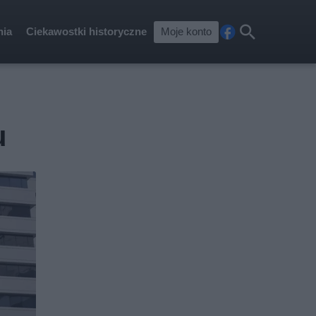
nia
Ciekawostki historyczne
Moje konto
Fa
Szu
ceb
kaj
ook
u