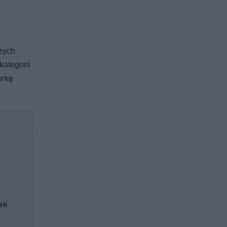
szych
kategorii
orkę
rii