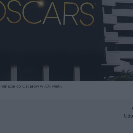
ominacje do Oscarów w XXI wieku
Udo