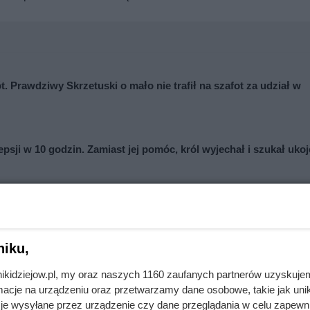
t. Prawdziwy Skrzetuski o mało nie trafił na szafot za udział w
psji w 10 godzin. Zamiast jej pomóc, król wyjechał i szukał uko
niku,
nikidziejow.pl, my oraz naszych 1160 zaufanych partnerów uzyskuje
cje na urządzeniu oraz przetwarzamy dane osobowe, takie jak unika
je wysyłane przez urządzenie czy dane przeglądania w celu zapewn