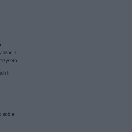
 o
alizację
reżysera.
ch II
o sobie
w