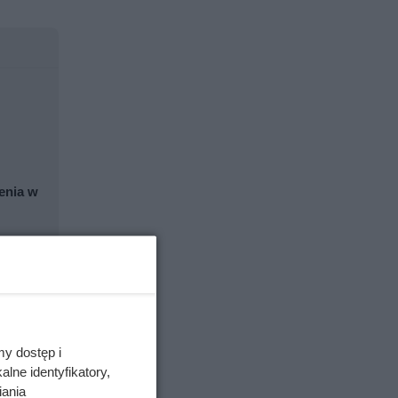
jenia w
my dostęp i
lne identyfikatory,
iania