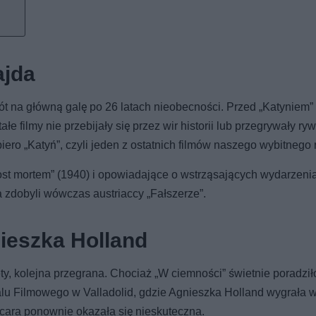
ajda
ót na główną galę po 26 latach nieobecności. Przed „Katyniem”
łe filmy nie przebijały się przez wir historii lub przegrywały ryw
iero „Katyń”, czyli jeden z ostatnich filmów naszego wybitnego 
ost mortem” (1940) i opowiadające o wstrząsających wydarzenia
 zdobyli wówczas austriaccy „Fałszerze”.
ieszka Holland
ety, kolejna przegrana. Chociaż „W ciemności” świetnie poradził
u Filmowego w Valladolid, gdzie Agnieszka Holland wygrała 
Oscara ponownie okazała się nieskuteczna.