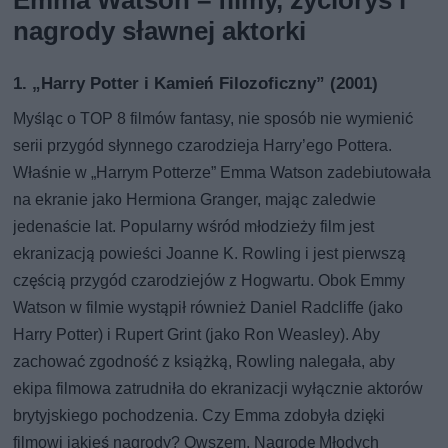
Emma Watson – filmy, życiorys i
nagrody sławnej aktorki
1. „Harry Potter i Kamień Filozoficzny” (2001)
Myśląc o TOP 8 filmów fantasy, nie sposób nie wymienić
serii przygód słynnego czarodzieja Harry’ego Pottera.
Właśnie w „Harrym Potterze” Emma Watson zadebiutowała
na ekranie jako Hermiona Granger, mając zaledwie
jedenaście lat. Popularny wśród młodzieży film jest
ekranizacją powieści Joanne K. Rowling i jest pierwszą
częścią przygód czarodziejów z Hogwartu. Obok Emmy
Watson w filmie wystąpił również Daniel Radcliffe (jako
Harry Potter) i Rupert Grint (jako Ron Weasley). Aby
zachować zgodność z książką, Rowling nalegała, aby
ekipa filmowa zatrudniła do ekranizacji wyłącznie aktorów
brytyjskiego pochodzenia. Czy Emma zdobyła dzięki
filmowi jakieś nagrody? Owszem, Nagrodę Młodych