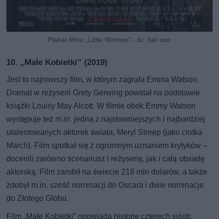
Plakat filmu „Little Women” - lic. fair use
10. „Małe Kobietki” (2019)
Jest to najnowszy film, w którym zagrała Emma Watson.
Dramat w reżyserii Grety Gerwing powstał na podstawie
książki Louisy May Alcott. W filmie obok Emmy Watson
występuje też m.in. jedna z najsławniejszych i najbardziej
utalentowanych aktorek świata, Meryl Streep (jako ciotka
March). Film spotkał się z ogromnym uznaniem krytyków –
docenili zarówno scenariusz i reżyserię, jak i całą obsadę
aktorską. Film zarobił na świecie 218 mln dolarów, a także
zdobył m.in. sześć nominacji do Oscara i dwie nominacje
do Złotego Globu.
Film „Małe Kobietki” opowiada historię czterech sióstr,