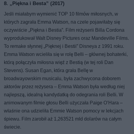
8. „Piękna i Besta” (2017)
Jeśli miałabym wymienić TOP 10 filmów miłosnych, w
których zagrała Emma Watson, na czele pojawiłaby się
oczywiście „Piękna i Bestia”. Film reżyserii Billa Cordona
wyprodukował Walt Disney Pictures oraz Mandeville Films.
To remake słynnej „Pięknej i Bestii” Disneya z 1991 roku.
Emma Watson wcieliła się w rolę Belli – głównej bohaterki,
którą połączyła miłosna więź z Bestią (w tej roli Dan
Stevens). Susan Egan, która grała Bellę w
broadwayowskim musicalu, była zachwycona doborem
aktorów przez reżysera – Emma Watson była według niej
najlepszą, idealną kandydatką do odegrania roli Belli. W
animowanym filmie głosu Belli użyczała Paige O’Hara –
właśnie ona udzieliła Emmie Watson pomocy w lekcjach
śpiewu. Film zarobił aż 1,263521 mld dolarów na całym
świecie.