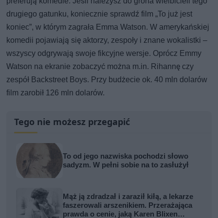
preferują komedie. Jeśli należysz do grona wielbicieli tego
drugiego gatunku, koniecznie sprawdź film „To już jest
koniec”, w którym zagrała Emma Watson. W amerykańskiej
komedii pojawiają się aktorzy, zespoły i znane wokalistki –
wszyscy odgrywają swoje fikcyjne wersje. Oprócz Emmy
Watson na ekranie zobaczyć można m.in. Rihannę czy
zespół Backstreet Boys. Przy budżecie ok. 40 mln dolarów
film zarobił 126 mln dolarów.
Tego nie możesz przegapić
To od jego nazwiska pochodzi słowo
sadyzm. W pełni sobie na to zasłużył
Mąż ją zdradzał i zaraził kiłą, a lekarze
faszerowali arszenikiem. Przerażająca
prawda o cenie, jaką Karen Blixen