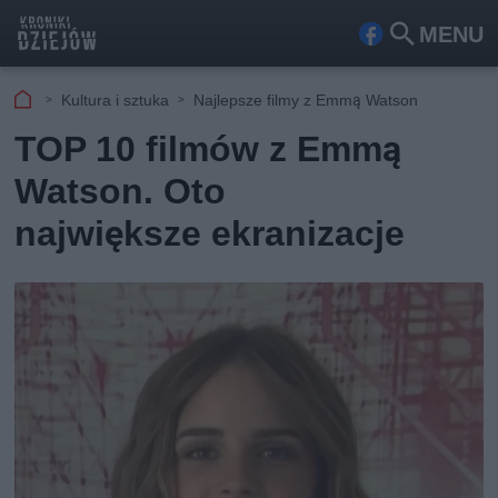
MENU
Fa
Szu
ceb
kaj
Kultura i sztuka
Najlepsze filmy z Emmą Watson
ook
TOP 10 filmów z Emmą
Watson. Oto
największe ekranizacje