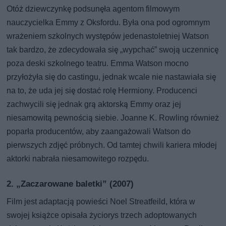
Otóż dziewczynkę podsunęła agentom filmowym
nauczycielka Emmy z Oksfordu. Była ona pod ogromnym
wrażeniem szkolnych występów jedenastoletniej Watson
tak bardzo, że zdecydowała się „wypchać” swoją uczennicę
poza deski szkolnego teatru. Emma Watson mocno
przyłożyła się do castingu, jednak wcale nie nastawiała się
na to, że uda jej się dostać rolę Hermiony. Producenci
zachwycili się jednak grą aktorską Emmy oraz jej
niesamowitą pewnością siebie. Joanne K. Rowling również
poparła producentów, aby zaangażowali Watson do
pierwszych zdjęć próbnych. Od tamtej chwili kariera młodej
aktorki nabrała niesamowitego rozpędu.
2. „Zaczarowane baletki” (2007)
Film jest adaptacją powieści Noel Streatfeild, która w
swojej książce opisała życiorys trzech adoptowanych