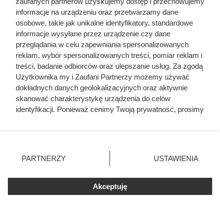
zaufanych partnerów uzyskujemy dostęp i przechowujemy
Actor and Activist
, Wydawnictwo Hachette Children’s
informacje na urządzeniu oraz przetwarzamy dane
osobowe, takie jak unikalne identyfikatory, standardowe
Group, Paryż 2020
informacje wysyłane przez urządzenie czy dane
przeglądania w celu zapewniania spersonalizowanych
reklam, wybór spersonalizowanych treści, pomiar reklam i
treści, badanie odbiorców oraz ulepszanie usług. Za zgodą
Użytkownika my i Zaufani Partnerzy możemy używać
dokładnych danych geolokalizacyjnych oraz aktywnie
skanować charakterystykę urządzenia do celów
identyfikacji. Ponieważ cenimy Twoją prywatność, prosimy
o zgodę na korzystanie z tych technologii poprzez
kliknięcie „Akceptuję”. Zgoda jest dobrowolna i zawsze
możesz ją zmienić/wycofać klikając przycisk ustawień
prywatności znajdujący się w lewym dolnym rogu strony
PARTNERZY
USTAWIENIA
. Niektóre rodzaje przetwarzania danych nie wymagają
zgody użytkownika, ale masz prawo sprzeciwić się
Akceptuję
takiemu przetwarzaniu. Preferencje będą miały
zastosowania tylko na tej witrynie.
Zapoznaj się z poniższymi informacjami, abyś mógł