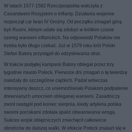
W latach 1577-1582 Rzeczpospolita walczyła z
Cesarstwem Rosyjskim o Inflanty. Działania wojenne
rozpoczął car Iwan IV Groźny. Od początku zmagań górą
byli Rusini, którym udało się zdobyć w krótkim czasie
szereg warowni inflanckich. Na odpowiedź Polaków nie
trzeba było długo czekać. Już w 1579 roku król Polski
Stefan Batory przystąpił do odzyskiwania strat.
W trakcie podjętej kampanii Batory oblegał przez trzy
tygodnie miasto Połock. Pierwsze dni zmagań o tę twierdzę
należały do szczególnie ciężkich. Padał wówczas
intensywny deszcz, co uniemożliwiało Polakom podpalenie
drewnianych umocnień obleganej warowni. Zasadniczy
zwrot nastąpił pod koniec sierpnia, kiedy artyleria polska
swoimi pociskami zdołała spalić obwarowania wroga.
Sukces wojsk oblężniczych zniechęcił całkowicie
obrońców do dalszej walki. W efekcie Połock znalazł się w