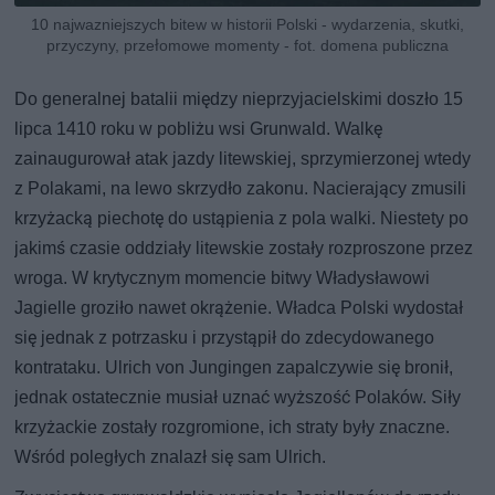
10 najwazniejszych bitew w historii Polski - wydarzenia, skutki,
przyczyny, przełomowe momenty - fot. domena publiczna
Do generalnej batalii między nieprzyjacielskimi doszło 15
lipca 1410 roku w pobliżu wsi Grunwald. Walkę
zainaugurował atak jazdy litewskiej, sprzymierzonej wtedy
z Polakami, na lewo skrzydło zakonu. Nacierający zmusili
krzyżacką piechotę do ustąpienia z pola walki. Niestety po
jakimś czasie oddziały litewskie zostały rozproszone przez
wroga. W krytycznym momencie bitwy Władysławowi
Jagielle groziło nawet okrążenie. Władca Polski wydostał
się jednak z potrzasku i przystąpił do zdecydowanego
kontrataku. Ulrich von Jungingen zapalczywie się bronił,
jednak ostatecznie musiał uznać wyższość Polaków. Siły
krzyżackie zostały rozgromione, ich straty były znaczne.
Wśród poległych znalazł się sam Ulrich.