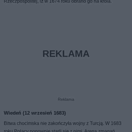
Rzeczpospolitej, iż w 1674 roku obrano go na króla.
Wiedeń (12 wrzesień 1683)
Bitwa chocimska nie zakończyła wojny z Turcją. W 1683
roku Polacy ponownie starli się z nimi. Areną zmagań