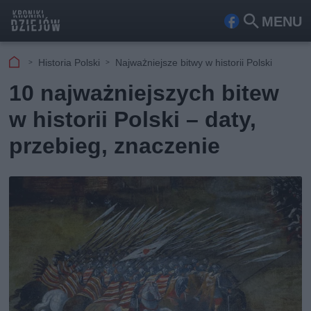
MENU
Fa
Szu
ceb
kaj
Historia Polski
Najważniejsze bitwy w historii Polski
ook
10 najważniejszych bitew
w historii Polski – daty,
przebieg, znaczenie