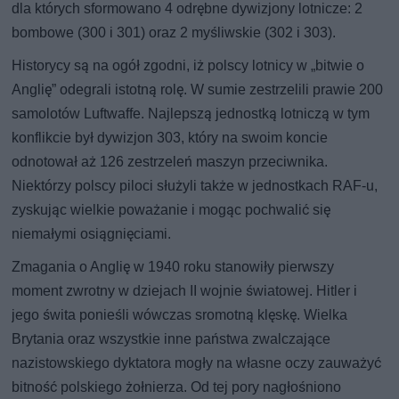
dla których sformowano 4 odrębne dywizjony lotnicze: 2
bombowe (300 i 301) oraz 2 myśliwskie (302 i 303).
Historycy są na ogół zgodni, iż polscy lotnicy w „bitwie o
Anglię” odegrali istotną rolę. W sumie zestrzelili prawie 200
samolotów Luftwaffe. Najlepszą jednostką lotniczą w tym
konflikcie był dywizjon 303, który na swoim koncie
odnotował aż 126 zestrzeleń maszyn przeciwnika.
Niektórzy polscy piloci służyli także w jednostkach RAF-u,
zyskując wielkie poważanie i mogąc pochwalić się
niemałymi osiągnięciami.
Zmagania o Anglię w 1940 roku stanowiły pierwszy
moment zwrotny w dziejach II wojnie światowej. Hitler i
jego świta ponieśli wówczas sromotną klęskę. Wielka
Brytania oraz wszystkie inne państwa zwalczające
nazistowskiego dyktatora mogły na własne oczy zauważyć
bitność polskiego żołnierza. Od tej pory nagłośniono