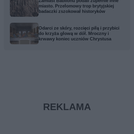
Zamiast Babilonu podali zupełnie inne
miasto. Przełomowy trop brytyjskiej
badaczki zszokował historyków
Odarci ze skóry, rozcięci piłą i przybici
do krzyża głową w dół. Mroczny i
krwawy koniec uczniów Chrystusa