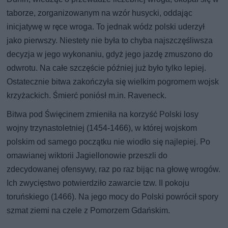
taborze, zorganizowanym na wzór husycki, oddając
inicjatywę w ręce wroga. To jednak wódz polski uderzył
jako pierwszy. Niestety nie była to chyba najszczęśliwsza
decyzja w jego wykonaniu, gdyż jego jazdę zmuszono do
odwrotu. Na całe szczęście później już było tylko lepiej.
Ostatecznie bitwa zakończyła się wielkim pogromem wojsk
krzyżackich. Śmierć poniósł m.in. Raveneck.
Bitwa pod Święcinem zmieniła na korzyść Polski losy
wojny trzynastoletniej (1454-1466), w której wojskom
polskim od samego początku nie wiodło się najlepiej. Po
omawianej wiktorii Jagiellonowie przeszli do
zdecydowanej ofensywy, raz po raz bijąc na głowę wrogów.
Ich zwycięstwo potwierdziło zawarcie tzw. II pokoju
toruńskiego (1466). Na jego mocy do Polski powrócił spory
szmat ziemi na czele z Pomorzem Gdańskim.