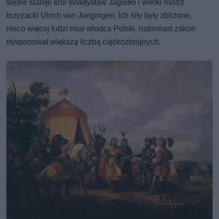
siebie stanęli król Władysław Jagiełło i wielki mistrz
krzyżacki Ulrich von Jungingen. Ich siły były zbliżone,
nieco więcej ludzi miał władca Polski, natomiast zakon
dysponował większą liczbą ciężkozbrojnych.