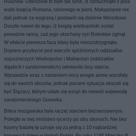
Rusinów. Uderzenie to było tak silne, iż zdmuchnęło z pola
walki księcia Romana, ranionego w pierś. Małopolanie nie
dali jednak za wygraną i postawili się dzielnie Mieszkowi.
Doszło nawet do tego, iż książę wielkopolski został
poważnie ranny, zaś jego ukochany syn Bolesław zginął.
W efekcie pierwsza faza bitwy była nierozstrzygnięta.
Dopiero przybycie pod wieczór spóźnionych oddziałów
sojuszniczych Wielkopolan i Małopolan (oddziałów
śląskich i sandomierskich) odmieniło losy starcia.
Wprawdzie wraz z nastaniem nocy wrogie armie wycofały
się do swoich obozów, jednak panami sytuacja okazali się
być Ślązacy, którym udało się wziąć do niewoli wojewodę
sandomierskiego Goworka.
Bitwa mozgawska była raczej starciem bezsensownym.
Poległo w niej mnóstwo rycerzy po obu stronach. Nie bez
kozery batalię tę uznaje się za jedną z 10 najbardziej
krwawych bitew w historii Polski. Po roku 1195 Mieszko III