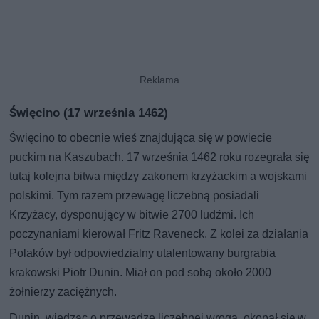
Święcino (17 września 1462)
Święcino to obecnie wieś znajdująca się w powiecie
puckim na Kaszubach. 17 września 1462 roku rozegrała się
tutaj kolejna bitwa między zakonem krzyżackim a wojskami
polskimi. Tym razem przewagę liczebną posiadali
Krzyżacy, dysponujący w bitwie 2700 ludźmi. Ich
poczynaniami kierował Fritz Raveneck. Z kolei za działania
Polaków był odpowiedzialny utalentowany burgrabia
krakowski Piotr Dunin. Miał on pod sobą około 2000
żołnierzy zaciężnych.
Dunin, wiedząc o przewadze liczebnej wroga, okopał się w