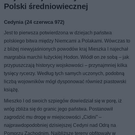
Polski średniowiecznej
Cedynia (24 czerwca 972)
Jest to pierwsza potwierdzona w dziejach państwa
polskiego bitwa między Niemcami a Polakami. Wówczas to
z bliżej niewyjaśnionych powodów kraj Mieszka I najechał
margrabia marchii łużyckiej Hodon. Wiódł on ze sobą – jak
przypuszczają historycy wojskowości – przynajmniej kilka
tysięcy rycerzy. Według tych samych uczonych, podobną
liczbą wojowników mógł dysponować również piastowski
książę.
Mieszko I od swoich szpiegów dowiedział się w porę, iż
wróg zbliża się do granic jego państwa. Postanowił
zagrodzić mu drogę w miejscowości „Cidini” –
najprawdopodobniej dzisiejszej Cedyni nad Odrą na
Pomorzu Zachodnim. Najbliższe tereny obfitowały w