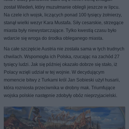
został Wiedeń, który muzułmanie oblegli jeszcze w lipcu.
Na czele ich wojsk, liczących ponad 100 tysięcy żołnierzy,
stanął wielki wezyr Kara Mustafa. Siły cesarskie, strzegące
miasta były niewystarczające. Tylko kwestią czasu było
wdarcie się wroga do środka obleganego miasta.
Na całe szczęście Austria nie została sama w tych trudnych
chwilach. Wspomogła ich Polska, rzucając na zachód 27
tysięcy ludzi. Jak się później okazało dobrze się stało, iż
Polacy wzięli udział w tej wojnie. W decydującym
momencie bitwy z Turkami król Jan Sobieski użył husarii,
która rozniosła przeciwnika w drobny mak. Triumfujące
wojska polskie następnie zdobyły obóz nieprzyjacielski.