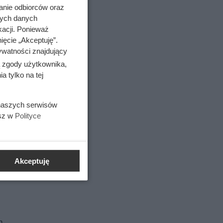
anie odbiorców oraz
nych danych
kacji. Ponieważ
ięcie „Akceptuję”.
ywatności znajdujący
ą zgody użytkownika,
 tylko na tej
 naszych serwisów
esz w
Polityce
Akceptuję
m.