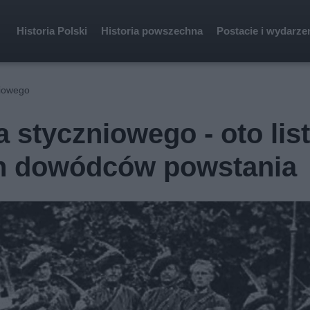
Historia Polski
Historia powszechna
Postacie i wydarze
niowego
styczniowego - oto lis
ch dowódców powstania