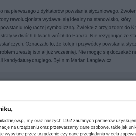
o na pierwszego z dyktatorów powstania styczniowego. Zwolen
ony rewolucjonista wydawał się idealny na stanowisko, który
powstaniu rolę raczej symboliczną. Zwlekał z przyjazdem do K
 straty w dwóch bitwach wrócił do Paryża. Nie rezygnując ze s
stańczych. Oznaczało to, że kolejni przywódcy powstania sty
oblem zresztą istniał już wcześniej. Nie mogąc się doczekać n
li kandydaturę drugiego. Był nim Marian Langiewicz.
. Na Podlasiu wciąż można spotkać takie kobiety
niku,
nikidziejow.pl, my oraz naszych 1162 zaufanych partnerów uzyskuje
cje na urządzeniu oraz przetwarzamy dane osobowe, takie jak unika
ywali z rąk do rąk. Niewiarygodne losy słynnej skandalistki
je wysyłane przez urządzenie czy dane przeglądania w celu zapewn