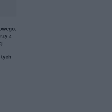
dowego.
rzy z
ej
 tych