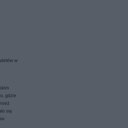
kadetów w
ńskim
o, gdzie
wnież
ło się
ców