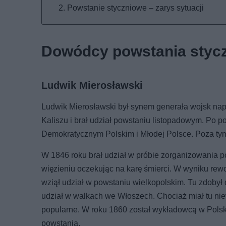
Powstanie styczniowe – zarys sytuacji
Dowódcy powstania styc
Ludwik Mierosławski
Ludwik Mierosławski był synem generała wojsk na
Kaliszu i brał udział powstaniu listopadowym. Po p
Demokratycznym Polskim i Młodej Polsce. Poza tym w
W 1846 roku brał udział w próbie zorganizowania p
więzieniu oczekując na karę śmierci. W wyniku rewo
wziął udział w powstaniu wielkopolskim. Tu zdobył
udział w walkach we Włoszech. Chociaż miał tu niew
popularne. W roku 1860 został wykładowcą w Polsk
powstania.