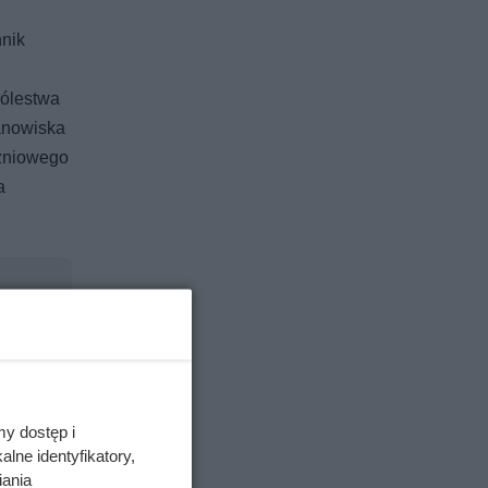
nik
rólestwa
tanowiska
czniowego
a
my dostęp i
lne identyfikatory,
iania