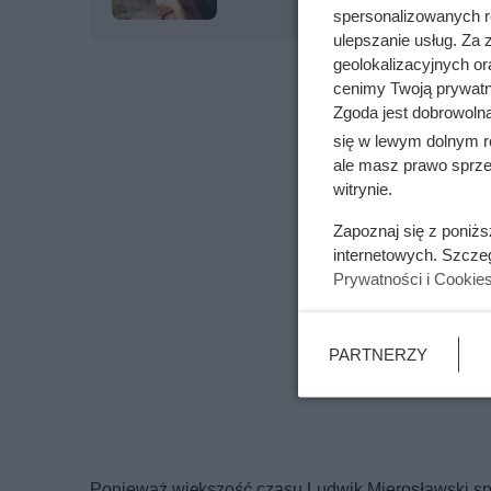
spersonalizowanych re
ulepszanie usług. Za
geolokalizacyjnych or
cenimy Twoją prywatno
Zgoda jest dobrowoln
się w lewym dolnym r
ale masz prawo sprzec
witrynie.
Zapoznaj się z poniż
internetowych. Szcze
Prywatności i Cookie
PARTNERZY
Ponieważ większość czasu Ludwik Mierosławski spę