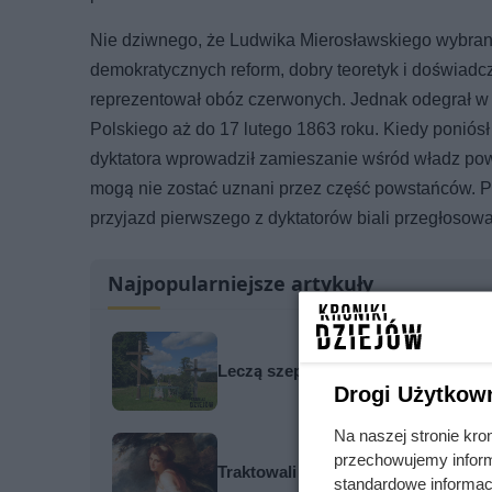
Nie dziwnego, że Ludwika Mierosławskiego wybran
demokratycznych reform, dobry teoretyk i doświadcz
reprezentował obóz czerwonych. Jednak odegrał w 
Polskiego aż do 17 lutego 1863 roku. Kiedy poniósł
dyktatora wprowadził zamieszanie wśród władz pow
mogą nie zostać uznani przez część powstańców. Pr
przyjazd pierwszego z dyktatorów biali przegłosowa
Najpopularniejsze artykuły
Leczą szeptem, woskiem i popiołem
Drogi Użytkow
Na naszej stronie kro
przechowujemy informa
Traktowali ją jak zabawkę i przekaz
standardowe informac