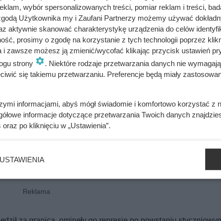
klam, wybór spersonalizowanych treści, pomiar reklam i treści, bad
 zgodą Użytkownika my i Zaufani Partnerzy możemy używać dokład
az aktywnie skanować charakterystykę urządzenia do celów identyfi
ść, prosimy o zgodę na korzystanie z tych technologii poprzez klikn
a i zawsze możesz ją zmienić/wycofać klikając przycisk ustawień pr
ogu strony
. Niektóre rodzaje przetwarzania danych nie wymagaj
iwić się takiemu przetwarzaniu. Preferencje będą miały zastosowania
szymi informacjami, abyś mógł świadomie i komfortowo korzystać z
gółowe informacje dotyczące przetwarzania Twoich danych znajdzi
s
oraz po kliknięciu w „Ustawienia”.
USTAWIENIA
dził za granicą, ominęły go represje po powstaniu styczniowy