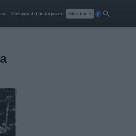
nia
Ciekawostki historyczne
Moje konto
Fa
Szu
ceb
kaj
ook
ta