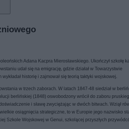
zniowego
poleońskich Adana Kacpra Mierosławskiego. Ukończył szkołę 
owstaniu udał się na emigrację, gdzie działał w Towarzystwie
ykładał historię i zajmował się teorią taktyki wojskowej.
owstania w trzech zaborach. W latach 1847-48 siedział w berli
lucji berlińskiej (1848) oswobodzony wrócił do zaboru pruskieg
 doświadczenie i sławę zwyciężając w dwóch bitwach. Wziął ró
ielkie osiągnięcia strategiczne, to w Europie jego nazwisko sta
iej Szkole Wojskowej w Genui, szkolącej przyszłych przywód