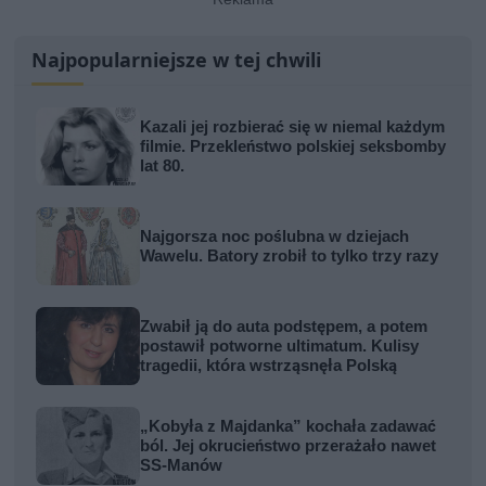
Najpopularniejsze w tej chwili
Kazali jej rozbierać się w niemal każdym
filmie. Przekleństwo polskiej seksbomby
lat 80.
Najgorsza noc poślubna w dziejach
Wawelu. Batory zrobił to tylko trzy razy
Zwabił ją do auta podstępem, a potem
postawił potworne ultimatum. Kulisy
tragedii, która wstrząsnęła Polską
„Kobyła z Majdanka” kochała zadawać
ból. Jej okrucieństwo przerażało nawet
SS-Manów