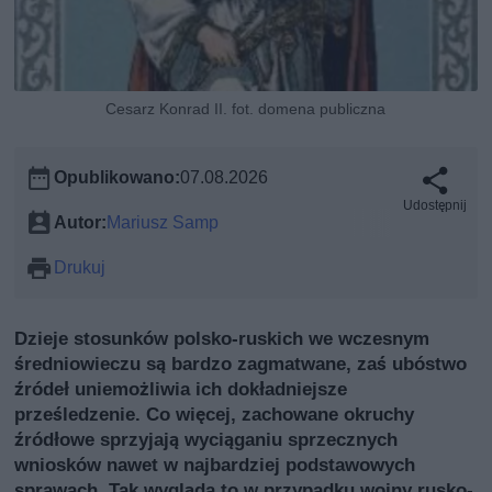
Cesarz Konrad II. fot. domena publiczna
Opublikowano:
07.08.2026
Udostępnij
Autor:
Mariusz Samp
Drukuj
Dzieje stosunków polsko-ruskich we wczesnym
średniowieczu są bardzo zagmatwane, zaś ubóstwo
źródeł uniemożliwia ich dokładniejsze
prześledzenie. Co więcej, zachowane okruchy
źródłowe sprzyjają wyciąganiu sprzecznych
wniosków nawet w najbardziej podstawowych
sprawach. Tak wygląda to w przypadku wojny rusko-