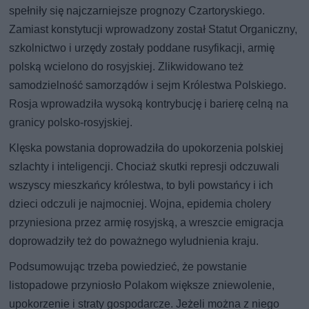
spełniły się najczarniejsze prognozy Czartoryskiego.
Zamiast konstytucji wprowadzony został Statut Organiczny,
szkolnictwo i urzędy zostały poddane rusyfikacji, armię
polską wcielono do rosyjskiej. Zlikwidowano też
samodzielność samorządów i sejm Królestwa Polskiego.
Rosja wprowadziła wysoką kontrybucję i barierę celną na
granicy polsko-rosyjskiej.
Klęska powstania doprowadziła do upokorzenia polskiej
szlachty i inteligencji. Chociaż skutki represji odczuwali
wszyscy mieszkańcy królestwa, to byli powstańcy i ich
dzieci odczuli je najmocniej. Wojna, epidemia cholery
przyniesiona przez armię rosyjską, a wreszcie emigracja
doprowadziły też do poważnego wyludnienia kraju.
Podsumowując trzeba powiedzieć, że powstanie
listopadowe przyniosło Polakom większe zniewolenie,
upokorzenie i straty gospodarcze. Jeżeli można z niego