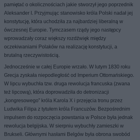
pamiętać o okolicznościach jakie stworzył jego poprzednik
Aleksander I. Przyjmując stanowisko króla Polski nadał jej
konstytucję, która uchodziła za najbardziej liberalną w
ówczesnej Europie. Tymczasem rządy jego następcy
wprowadzały coraz większy rozdźwięk między
oczekiwaniami Polaków na realizację konstytucji, a
brutalną rzeczywistością.
Jednocześnie w całej Europie wrzało. W lutym 1830 roku
Grecja zyskała niepodległość od Imperium Ottomańskiego.
W lipcu wybuchła tzw. druga rewolucja francuska (zwana
też lipcową), która doprowadziła do detronizacji
„kongresowego” króla Karola X i przejęcia tronu przez
Ludwika Filipa z tytułem króla Francuzów. Bezpośrednim
impulsem do rozpoczęcia powstania w Polsce była jednak
rewolucja belgijska. W sierpniu wybuchły zamieszki w
Brukseli. Głównymi hasłami Belgów była obrona swobód