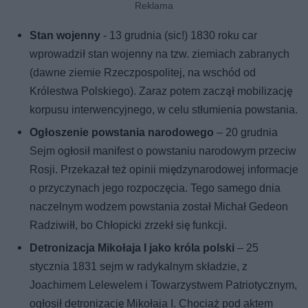
Stan wojenny
- 13 grudnia (sic!) 1830 roku car
wprowadził stan wojenny na tzw. ziemiach zabranych
(dawne ziemie Rzeczpospolitej, na wschód od
Królestwa Polskiego). Zaraz potem zaczął mobilizację
korpusu interwencyjnego, w celu stłumienia powstania.
Ogłoszenie powstania narodowego
– 20 grudnia
Sejm ogłosił manifest o powstaniu narodowym przeciw
Rosji. Przekazał też opinii międzynarodowej informacje
o przyczynach jego rozpoczęcia. Tego samego dnia
naczelnym wodzem powstania został Michał Gedeon
Radziwiłł, bo Chłopicki zrzekł się funkcji.
Detronizacja Mikołaja I jako króla polski
– 25
stycznia 1831 sejm w radykalnym składzie, z
Joachimem Lelewelem i Towarzystwem Patriotycznym,
ogłosił detronizację Mikołaja I. Chociaż pod aktem