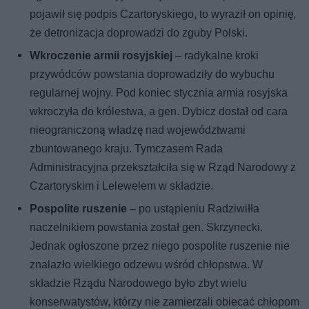
pojawił się podpis Czartoryskiego, to wyraził on opinię,
że detronizacja doprowadzi do zguby Polski.
Wkroczenie armii rosyjskiej
– radykalne kroki
przywódców powstania doprowadziły do wybuchu
regularnej wojny. Pod koniec stycznia armia rosyjska
wkroczyła do królestwa, a gen. Dybicz dostał od cara
nieograniczoną władzę nad województwami
zbuntowanego kraju. Tymczasem Rada
Administracyjna przekształciła się w Rząd Narodowy z
Czartoryskim i Lelewelem w składzie.
Pospolite ruszenie
– po ustąpieniu Radziwiłła
naczelnikiem powstania został gen. Skrzynecki.
Jednak ogłoszone przez niego pospolite ruszenie nie
znalazło wielkiego odzewu wśród chłopstwa. W
składzie Rządu Narodowego było zbyt wielu
konserwatystów, którzy nie zamierzali obiecać chłopom