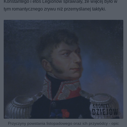
Konstantego i etos Legionów sprawiały, że więcej było w
tym romantycznego zrywu niż przemyślanej taktyki.
Przyczyny powstania listopadowego oraz ich przywódcy - opic