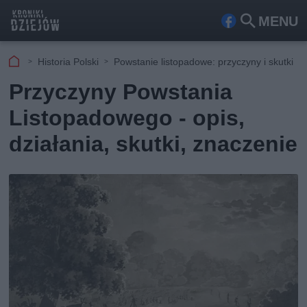
MENU
Fa
Szu
ceb
kaj
Historia Polski
Powstanie listopadowe: przyczyny i skutki
ook
Przyczyny Powstania
Listopadowego - opis,
działania, skutki, znaczenie