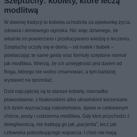
Szeptuchy: kobiety, które leczą
modlitwą
W dawnej tradycji to kobieta uchodziła za opiekunkę życia,
zdrowia i domowego ogniska. Nic więc dziwnego, że
właśnie im powierzano i przekazywano wiedzę o leczeniu.
Szeptuchy uczyły się w domu – od matek i babek –
powtarzając te same gesty oraz formuły szeptane niemal
jak modlitwa. Wierzą, że ich umiejętność jest darem od
Boga, którego nie wolno zmarnować, a tym bardziej
wystawić na sprzedaż.
Dziś najczęściej są to starsze kobiety, nierzadko
prawosławne, z białoruskimi albo ukraińskimi korzeniami.
Ich dzień wyznaczają nabożeństwa, śpiew w cerkiewnym
chórze, posty i codzienna modlitwa. Gdy ktoś przychodzi z
dolegliwością, nie traktują go jak „pacjenta”, lecz jak
człowieka potrzebującego wsparcia. I choć nie mają