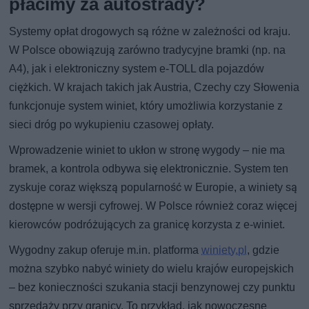
płacimy za autostrady?
Systemy opłat drogowych są różne w zależności od kraju.
W Polsce obowiązują zarówno tradycyjne bramki (np. na
A4), jak i elektroniczny system e-TOLL dla pojazdów
ciężkich. W krajach takich jak Austria, Czechy czy Słowenia
funkcjonuje system winiet, który umożliwia korzystanie z
sieci dróg po wykupieniu czasowej opłaty.
Wprowadzenie winiet to ukłon w stronę wygody – nie ma
bramek, a kontrola odbywa się elektronicznie. System ten
zyskuje coraz większą popularność w Europie, a winiety są
dostępne w wersji cyfrowej. W Polsce również coraz więcej
kierowców podróżujących za granicę korzysta z e-winiet.
Wygodny zakup oferuje m.in. platforma
winiety.pl
, gdzie
można szybko nabyć winiety do wielu krajów europejskich
– bez konieczności szukania stacji benzynowej czy punktu
sprzedaży przy granicy. To przykład, jak nowoczesne