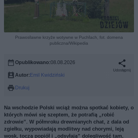
Prawosławne krzyże wotywne w Puchłach, fot. domena
publiczna/Wikipedia
Opublikowano:
08.08.2026
Udostępnij
Autor:
Emil Kwidziński
Drukuj
Na wschodzie Polski wciąż można spotkać kobiety, o
których mówi się szeptem, że potrafią „robić
zdrowie”. W półmroku drewnianych chat, z dala od
zgiełku, wypowiadają modlitwy nad chorymi, leją
wosk, toczą popiół i „odsyłają” dolegliwość tam,