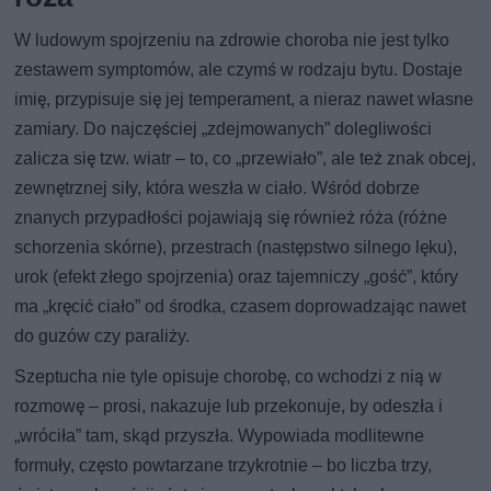
W ludowym spojrzeniu na zdrowie choroba nie jest tylko
zestawem symptomów, ale czymś w rodzaju bytu. Dostaje
imię, przypisuje się jej temperament, a nieraz nawet własne
zamiary. Do najczęściej „zdejmowanych” dolegliwości
zalicza się tzw. wiatr – to, co „przewiało”, ale też znak obcej,
zewnętrznej siły, która weszła w ciało. Wśród dobrze
znanych przypadłości pojawiają się również róża (różne
schorzenia skórne), przestrach (następstwo silnego lęku),
urok (efekt złego spojrzenia) oraz tajemniczy „gość”, który
ma „kręcić ciało” od środka, czasem doprowadzając nawet
do guzów czy paraliży.
Szeptucha nie tyle opisuje chorobę, co wchodzi z nią w
rozmowę – prosi, nakazuje lub przekonuje, by odeszła i
„wróciła” tam, skąd przyszła. Wypowiada modlitewne
formuły, często powtarzane trzykrotnie – bo liczba trzy,