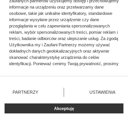
zaufanych partnerów uzyskujemy dostęp i przechowujemy
ustnym.
informacje na urządzeniu oraz przetwarzamy dane
Dla szeptuch słowo nie jest tylko dźwiękiem, ale
osobowe, takie jak unikalne identyfikatory, standardowe
działaniem. To ślad dawnych przekonań, według których
informacje wysyłane przez urządzenie czy dane
przeglądania w celu zapewniania spersonalizowanych
wypowiedzenie imienia, prośby czy błogosławieństwa
reklam, wybór spersonalizowanych treści, pomiar reklam i
mogło realnie zmieniać świat. Jak mówią te kobiety, „słowa
treści, badanie odbiorców oraz ulepszanie usług. Za zgodą
mają władzę nad rzeczami” – i na Podlasiu wciąż wielu
Użytkownika my i Zaufani Partnerzy możemy używać
ludzi przyjmuje to za prawdę. Dlatego gdy szeptucha
dokładnych danych geolokalizacyjnych oraz aktywnie
skanować charakterystykę urządzenia do celów
wypowiada: „niech cię Pan Bóg oczyści”, dla tych, którzy
identyfikacji. Ponieważ cenimy Twoją prywatność, prosimy
chcą wierzyć, te zdania potrafią stać się czymś więcej niż
o zgodę na korzystanie z tych technologii poprzez
modlitwą – mogą przynieść ulgę i poczucie uzdrowienia.
kliknięcie „Akceptuję”. Zgoda jest dobrowolna i zawsze
możesz ją zmienić/wycofać klikając przycisk ustawień
prywatności znajdujący się w lewym dolnym rogu strony
PARTNERZY
USTAWIENIA
. Niektóre rodzaje przetwarzania danych nie wymagają
zgody użytkownika, ale masz prawo sprzeciwić się
Akceptuję
takiemu przetwarzaniu. Preferencje będą miały
zastosowania tylko na tej witrynie.
Zapoznaj się z poniższymi informacjami, abyś mógł