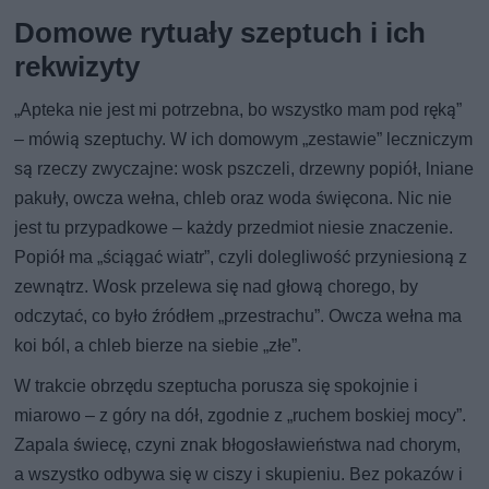
Domowe rytuały szeptuch i ich
rekwizyty
„Apteka nie jest mi potrzebna, bo wszystko mam pod ręką”
– mówią szeptuchy. W ich domowym „zestawie” leczniczym
są rzeczy zwyczajne: wosk pszczeli, drzewny popiół, lniane
pakuły, owcza wełna, chleb oraz woda święcona. Nic nie
jest tu przypadkowe – każdy przedmiot niesie znaczenie.
Popiół ma „ściągać wiatr”, czyli dolegliwość przyniesioną z
zewnątrz. Wosk przelewa się nad głową chorego, by
odczytać, co było źródłem „przestrachu”. Owcza wełna ma
koi ból, a chleb bierze na siebie „złe”.
W trakcie obrzędu szeptucha porusza się spokojnie i
miarowo – z góry na dół, zgodnie z „ruchem boskiej mocy”.
Zapala świecę, czyni znak błogosławieństwa nad chorym,
a wszystko odbywa się w ciszy i skupieniu. Bez pokazów i