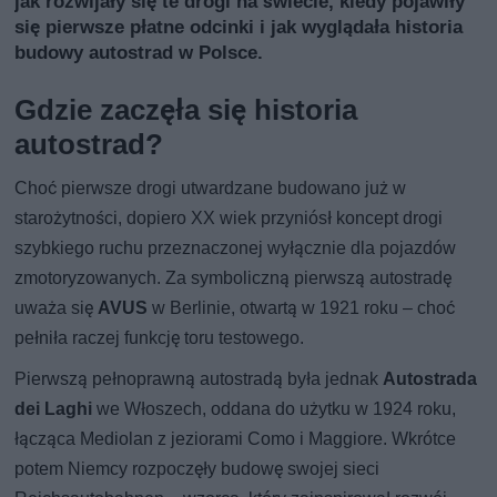
jak rozwijały się te drogi na świecie, kiedy pojawiły
się pierwsze płatne odcinki i jak wyglądała historia
budowy autostrad w Polsce.
Gdzie zaczęła się historia
autostrad?
Choć pierwsze drogi utwardzane budowano już w
starożytności, dopiero XX wiek przyniósł koncept drogi
szybkiego ruchu przeznaczonej wyłącznie dla pojazdów
zmotoryzowanych. Za symboliczną pierwszą autostradę
uważa się
AVUS
w Berlinie, otwartą w 1921 roku – choć
pełniła raczej funkcję toru testowego.
Pierwszą pełnoprawną autostradą była jednak
Autostrada
dei Laghi
we Włoszech, oddana do użytku w 1924 roku,
łącząca Mediolan z jeziorami Como i Maggiore. Wkrótce
potem Niemcy rozpoczęły budowę swojej sieci