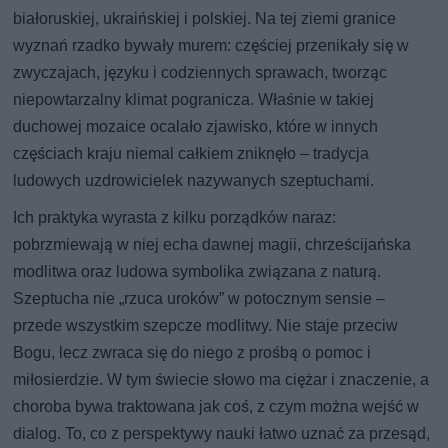
białoruskiej, ukraińskiej i polskiej. Na tej ziemi granice
wyznań rzadko bywały murem: częściej przenikały się w
zwyczajach, języku i codziennych sprawach, tworząc
niepowtarzalny klimat pogranicza. Właśnie w takiej
duchowej mozaice ocalało zjawisko, które w innych
częściach kraju niemal całkiem zniknęło – tradycja
ludowych uzdrowicielek nazywanych szeptuchami.
Ich praktyka wyrasta z kilku porządków naraz:
pobrzmiewają w niej echa dawnej magii, chrześcijańska
modlitwa oraz ludowa symbolika związana z naturą.
Szeptucha nie „rzuca uroków” w potocznym sensie –
przede wszystkim szepcze modlitwy. Nie staje przeciw
Bogu, lecz zwraca się do niego z prośbą o pomoc i
miłosierdzie. W tym świecie słowo ma ciężar i znaczenie, a
choroba bywa traktowana jak coś, z czym można wejść w
dialog. To, co z perspektywy nauki łatwo uznać za przesąd,